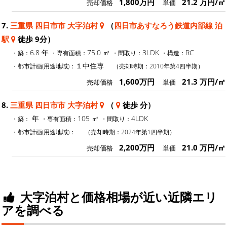
1,800万円
21.2 万円/㎡
売却価格
単価
7.
三重県 四日市市 大字泊村
（
四日市あすなろう鉄道内部線 泊
駅
徒歩 9分）
6.8 年
75.0 ㎡
3LDK
RC
・築：
・専有面積：
・間取り：
・構造：
１中住専
・都市計画(用途地域)：
（売却時期：2010年第4四半期）
1,600万円
21.3 万円/㎡
売却価格
単価
8.
三重県 四日市市 大字泊村
（
徒歩 分）
年
105 ㎡
4LDK
・築：
・専有面積：
・間取り：
・都市計画(用途地域)：
（売却時期：2024年第1四半期）
2,200万円
21.0 万円/㎡
売却価格
単価
大字泊村と価格相場が近い近隣エリ
アを調べる