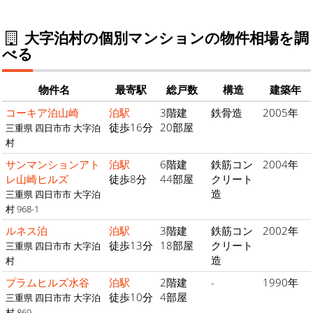
大字泊村の個別マンションの物件相場を調
べる
物件名
最寄駅
総戸数
構造
建築年
コーキア泊山崎
泊駅
3階建
鉄骨造
2005年
徒歩16分
20部屋
三重県 四日市市 大字泊
村
サンマンションアト
泊駅
6階建
鉄筋コン
2004年
レ山崎ヒルズ
徒歩8分
44部屋
クリート
造
三重県 四日市市 大字泊
村 968-1
ルネス泊
泊駅
3階建
鉄筋コン
2002年
徒歩13分
18部屋
クリート
三重県 四日市市 大字泊
造
村
プラムヒルズ水谷
泊駅
2階建
-
1990年
徒歩10分
4部屋
三重県 四日市市 大字泊
村 869