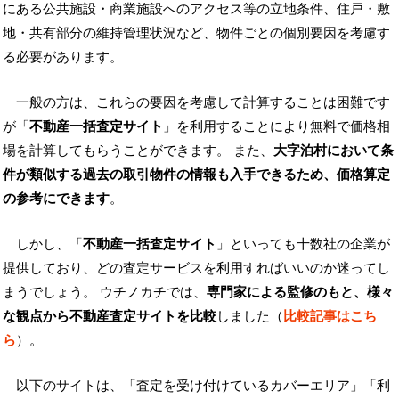
にある公共施設・商業施設へのアクセス等の立地条件、住戸・敷
地・共有部分の維持管理状況など、物件ごとの個別要因を考慮す
る必要があります。
一般の方は、これらの要因を考慮して計算することは困難です
が「
不動産一括査定サイト
」を利用することにより無料で価格相
場を計算してもらうことができます。 また、
大字泊村において条
件が類似する過去の取引物件の情報も入手できるため、価格算定
の参考にできます
。
しかし、「
不動産一括査定サイト
」といっても十数社の企業が
提供しており、どの査定サービスを利用すればいいのか迷ってし
まうでしょう。 ウチノカチでは、
専門家による監修のもと、様々
な観点から不動産査定サイトを比較
しました（
比較記事はこち
ら
）。
以下のサイトは、「査定を受け付けているカバーエリア」「利