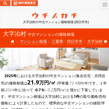
物件価格査定
To
na
大字泊村の中古マンション価格相場 [四日市市]
大字泊村
中古マンションの価格相場
マンション相場
三重県
四日市市
大字泊村
2025年
における大字泊村の中古マンション(集合住宅・共同住
21.9
万円/㎡
宅)の価格相場は
(坪単価 72.4
)です。１年
万円/坪
前(2024年)に比べて
-0.7％
( -0.2万円/㎡)と僅かに下落していま
す。中古マンション相場は大字泊村における
1件
の取引価格(売却
価格)により計算したもので、標準的な中古マンションの値段(坪