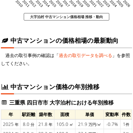
2010
2011
2012
2013
2014
2015
2016
2017
2018
2019
2020
2021
2022
2023
2024
2025
2026
大字泊村 中古マンション価格相場 推移・動向
中古マンションの価格相場の最新動向
過去の取引事例の確認は「
過去の取引データを調べる
」を参照
してください。
中古マンション価格の年別推移
三重県 四日市市 大字泊村における年別推移
年
駅距離
築年数
面積
単価
変動率
件数
2025
8.0
21.8
105.0
21.9
-0.7%
1
年
分
年
㎡
万円/㎡
件