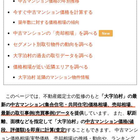
中古マンション価格の年別推移
今すぐ中古マンション価格を計算する
築年数に対する価格相場の傾向
中古マンションの「売却相場」を調べる
New
セグメント別取引物件の動向を調べる
大字泊村の過去の取引データを調べる
価格相場が近い近隣エリアを調べる
大字泊村 近隣のマンション物件情報
このページでは、不動産鑑定士の監修のもと
「大字泊村」の最
新の
中古マンション(集合住宅・共同住宅)価格相場、売却相場、
最新の取引事例(売買事例)データ
を提供
しています。 また、
駅距
離、面積などを指定して「大字泊村」の
中古マンション価格(値
段、評価額)を即座に計算(査定)
することもできます。 中古マンシ
ョン価格相場(実勢価格、売却相場)の推移・動向や、ランキング