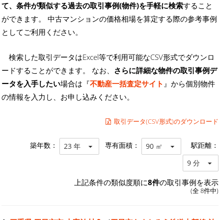
て、条件が類似する過去の取引事例(物件)を手軽に検索
すること
ができます。 中古マンションの価格相場を算定する際の参考事例
としてご利用ください。
検索した取引データはExcel等で利用可能なCSV形式でダウンロ
ードすることができます。 なお、
さらに詳細な物件の取引事例デ
ータを入手したい
場合は『
不動産一括査定サイト
』から個別物件
の情報を入力し、お申し込みください。
取引データ(CSV形式)のダウンロード
築年数：
専有面積：
駅距離：
23 年
90 ㎡
9 分
上記条件の類似度順に
8件
の取引事例を表示
(全 8件中)