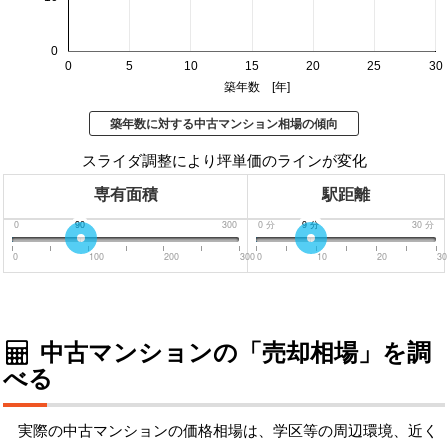
0
0
5
10
15
20
25
30
築年数 [年]
築年数に対する中古マンション相場の傾向
スライダ調整により坪単価のラインが変化
専有面積
駅距離
0
90
300
0
分
9
分
30
分
0
100
200
300
0
10
20
30
中古マンションの「売却相場」を調
べる
実際の中古マンションの価格相場は、学区等の周辺環境、近く