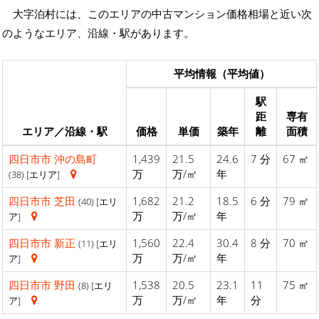
大字泊村には、このエリアの中古マンション価格相場と近い次
のようなエリア、沿線・駅があります。
平均情報（平均値）
駅
距
専有
エリア／沿線・駅
価格
単価
築年
離
面積
四日市市
沖の島町
1,439
21.5
24.6
7 分
67 ㎡
万
万/㎡
年
(38) [エリア]
四日市市
芝田
1,682
21.2
18.5
6 分
79 ㎡
(40) [エリ
万
万/㎡
年
ア]
四日市市
新正
1,560
22.4
30.4
8 分
70 ㎡
(11) [エリ
万
万/㎡
年
ア]
四日市市
野田
1,538
20.5
23.1
11
75 ㎡
(8) [エリ
万
万/㎡
年
分
ア]