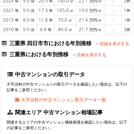
2024
9.0
20.3
100.0
22.1
-
2
年
分
年
㎡
万円/㎡
件
2021
9.0
17.3
105.0
19.0
-
1
年
分
年
㎡
万円/㎡
件
2015
8.0
11.8
70.0
21.4
-
1
年
分
年
㎡
万円/㎡
件
2010
9.0
6.8
80.0
21.7
-
3
年
分
年
㎡
万円/㎡
件
三重県 四日市市における年別推移
詳細を表示する
三重県における年別推移
詳細を表示する
中古マンションの取引データ
大字泊村の中古マンションの取引データを確認したい場合は、以下の
記事をご参照ください。
大字泊村の中古マンション取引データ一覧
関連エリア 中古マンション相場記事
関連するエリアの中古マンション価格相場を確認したい場合は、以下
の記事をご参照ください。