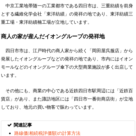
中京工業地帯随一の工業都市である四日市は、三重紡績を前身
とする繊維化学会社「東洋紡績」の発祥の地であり、東洋紡績三
重工場・東洋紡績楠工場が立地しています。
商人の家が産んだイオングループの発祥地
四日市市は、江戸時代の商人家から続く「岡田屋呉服店」から
発展したイオングループなどの発祥の地であり、市内にはイオン
モールなどのイオングループ傘下の大型商業施設が多く出店して
います。
その他にも、商業の中心である近鉄四日市駅周辺には「近鉄百
貨店」があり、また諏訪地区には「四日市一番街商店街」が立地
しており、地元の買い物客で賑わっています。
関連記事
路線価(相続税評価額)の計算方法