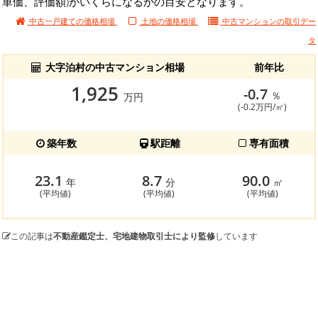
単価、評価額)がいくらになるかの目安となります。
中古一戸建ての価格相場
土地の価格相場
中古マンションの
取引デー
タ
大字泊村の中古マンション相場
前年比
1,925
-0.7
％
万円
(-0.2万円/㎡)
築年数
駅距離
専有面積
23.1
8.7
90.0
年
分
㎡
(平均値)
(平均値)
(平均値)
この記事は
不動産鑑定士、宅地建物取引士により監修
しています