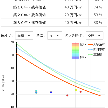
築１０年・残存価値
40 万円/㎡
74 %
築２０年・残存価値
29 万円/㎡
53 %
築３０年・残存価値
20 万円/㎡
38 %
色分け：
単位：
タッチ操作：
面積
㎡
OFF
60
広い
大字泊村
四日市市
三重県
50
狭い
40
価格 万円/㎡
30
20
10