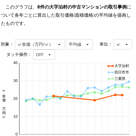
このグラフは、
8件の大字泊村の中古マンションの取引事例
に
ついて各年ごとに算出した取引価格(面積価格)の平均値を描画し
たものです。
対象：
単位：
㎡単価（万円/㎡）
平均値
㎡
タッチ操作：
OFF
40
大字泊村
四日市市
三重県
30
㎡単価 万円/㎡
20
10
0