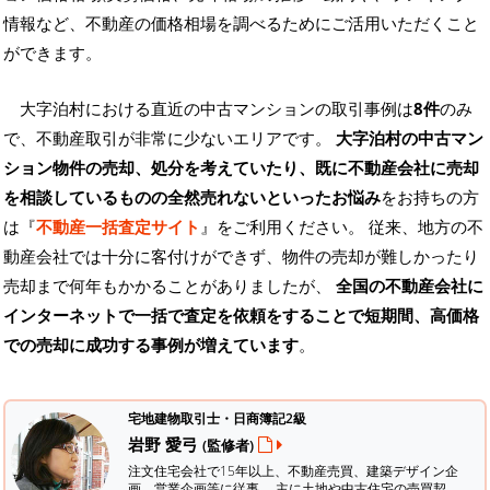
情報など、不動産の価格相場を調べるためにご活用いただくこと
ができます。
大字泊村における直近の中古マンションの取引事例は
8件
のみ
で、不動産取引が非常に少ないエリアです。
大字泊村の中古マン
ション物件の売却、処分を考えていたり、既に不動産会社に売却
を相談しているものの全然売れないといったお悩み
をお持ちの方
は『
不動産一括査定サイト
』をご利用ください。 従来、地方の不
動産会社では十分に客付けができず、物件の売却が難しかったり
売却まで何年もかかることがありましたが、
全国の不動産会社に
インターネットで一括で査定を依頼をすることで短期間、高価格
での売却に成功する事例が増えています
。
宅地建物取引士・日商簿記2級
岩野 愛弓
(監修者)
注文住宅会社で15年以上、不動産売買、建築デザイン企
画、営業企画等に従事。 主に土地や中古住宅の売買契