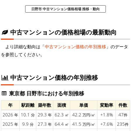
日野市 中古マンション価格相場 推移・動向
中古マンションの価格相場の最新動向
より詳細な動向は「
中古マンション価格の年別推移
」のデータ
を参照してください。
中古マンション価格の年別推移
東京都 日野市における年別推移
年
駅距離
築年数
面積
単価
変動率
件数
2026
10.1
29.3
62.3
42.2
+1.8%
47
年
分
年
㎡
万円/㎡
件
2025
9.9
27.3
64.4
41.5
+7.6%
235
年
分
年
㎡
万円/㎡
件