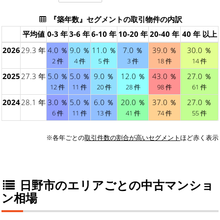
『築年数』セグメントの取引物件の内訳
平均値
0-3 年
3-6 年
6-10 年
10-20 年
20-40 年
40 年 以上
2026
29.3 年
4.0 ％
9.0 ％
11.0 ％
7.0 ％
39.0 ％
30.0 ％
2 件
4 件
5 件
3 件
18 件
14 件
2025
27.3 年
5.0 ％
5.0 ％
9.0 ％
12.0 ％
43.0 ％
27.0 ％
12 件
11 件
20 件
28 件
98 件
61 件
2024
28.1 年
3.0 ％
5.0 ％
6.0 ％
20.0 ％
37.0 ％
27.0 ％
6 件
11 件
13 件
41 件
74 件
55 件
※各年ごとの
取引件数の割合が高いセグメント
ほど赤く表示
日野市のエリアごとの中古マンショ
ン相場