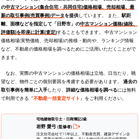
の
中古マンション(集合住宅・共同住宅)価格相場、売却相場、最
新の取引事例(売買事例)データ
を提供
しています。 また、
駅距
離、面積などを指定して「日野市」の
中古マンション価格(値段、
評価額)を即座に計算(査定)
することもできます。 中古マンション
価格相場(実勢価格、売却相場)の推移・動向や、ランキング情報
など、不動産の価格相場を調べるためにご活用いただくことがで
きます。
なお、実際の中古マンションの価格相場は立地、日当たり、眺
望など、物件ごとの個別要因を考慮する必要があります。
過去の
取引事例を簡単に入手
したり、
詳細な価格相場を調べる
には無料
で利用できる『
不動産一括査定サイト
』をご利用ください。
宅地建物取引士・日商簿記2級
岩野 愛弓
(監修者)
注文住宅会社で15年以上、不動産売買、建築デザイン企
画、営業企画等に従事。 主に土地や中古住宅の売買契