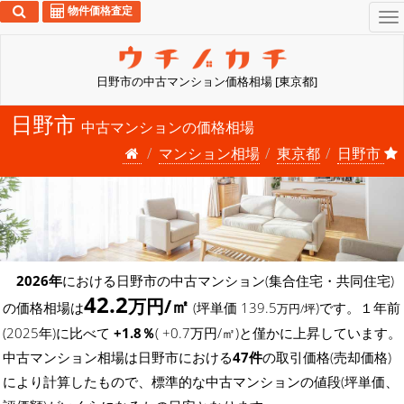
物件価格査定
To
na
日野市の中古マンション価格相場 [東京都]
日野市
中古マンションの価格相場
マンション相場
東京都
日野市
2026年
における日野市の中古マンション(集合住宅・共同住宅)
42.2
万円/㎡
の価格相場は
(坪単価 139.5
)です。１年前
万円/坪
(2025年)に比べて
+1.8％
( +0.7万円/㎡)と僅かに上昇しています。
中古マンション相場は日野市における
47件
の取引価格(売却価格)
により計算したもので、標準的な中古マンションの値段(坪単価、