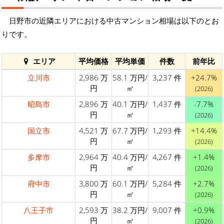
日野市の近隣エリアにおける中古マンション相場は以下のとお
りです。
エリア
平均価格
平均単価
件数
前年比
立川市
2,986 万
58.1 万円/
3,237 件
+24.7%
円
㎡
(2026)
昭島市
2,896 万
40.1 万円/
1,437 件
-7.7%
円
㎡
(2026)
国立市
4,521 万
67.7 万円/
1,293 件
+14.4%
円
㎡
(2026)
多摩市
2,964 万
40.4 万円/
4,267 件
+1.4%
円
㎡
(2026)
府中市
3,800 万
60.1 万円/
5,284 件
+2.7%
円
㎡
(2026)
八王子市
2,593 万
38.2 万円/
9,007 件
+0.9%
円
㎡
(2026)