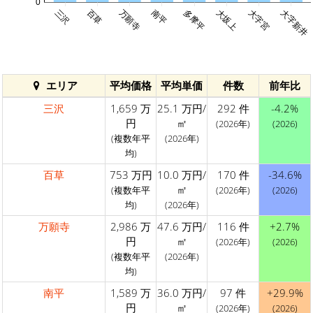
0
三沢
百草
万願寺
南平
多摩平
大坂上
大字宮
大字新井
エリア
平均価格
平均単価
件数
前年比
三沢
1,659 万
25.1 万円/
292 件
-4.2%
円
㎡
(2026年)
(2026)
(複数年平
(2026年)
均)
百草
753 万円
10.0 万円/
170 件
-34.6%
㎡
(複数年平
(2026年)
(2026)
均)
(2026年)
万願寺
2,986 万
47.6 万円/
116 件
+2.7%
円
㎡
(2026年)
(2026)
(複数年平
(2026年)
均)
南平
1,589 万
36.0 万円/
97 件
+29.9%
円
㎡
(2026年)
(2026)