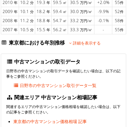
2010
10.2
19.3
59.5
30.5
+2.0%
55
年
分
年
㎡
万円/㎡
件
2009
10.1
18.2
59.4
30.0
-9.9%
52
年
分
年
㎡
万円/㎡
件
2008
11.2
18.8
54.7
33.2
-0.1%
58
年
分
年
㎡
万円/㎡
件
2007
10.5
15.5
56.2
33.3
-
55
年
分
年
㎡
万円/㎡
件
東京都における年別推移
詳細を表示する
中古マンションの取引データ
日野市の中古マンションの取引データを確認したい場合は、以下の記
事をご参照ください。
日野市の中古マンション取引データ一覧
関連エリア 中古マンション相場記事
関連するエリアの中古マンション価格相場を確認したい場合は、以下
の記事をご参照ください。
東京都の中古マンション価格相場 記事