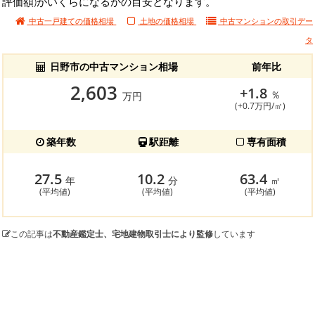
評価額)がいくらになるかの目安となります。
中古一戸建ての価格相場
土地の価格相場
中古マンションの
取引デー
タ
日野市の中古マンション相場
前年比
2,603
+1.8
％
万円
(+0.7万円/㎡)
築年数
駅距離
専有面積
27.5
10.2
63.4
年
分
㎡
(平均値)
(平均値)
(平均値)
この記事は
不動産鑑定士、宅地建物取引士により監修
しています