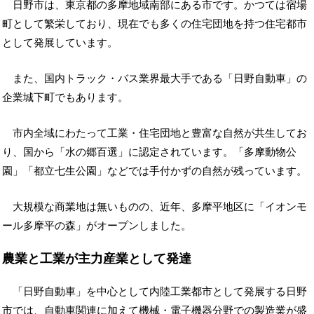
日野市は、東京都の多摩地域南部にある市です。かつては宿場
町として繁栄しており、現在でも多くの住宅団地を持つ住宅都市
として発展しています。
また、国内トラック・バス業界最大手である「日野自動車」の
企業城下町でもあります。
市内全域にわたって工業・住宅団地と豊富な自然が共生してお
り、国から「水の郷百選」に認定されています。「多摩動物公
園」「都立七生公園」などでは手付かずの自然が残っています。
大規模な商業地は無いものの、近年、多摩平地区に「イオンモ
ール多摩平の森」がオープンしました。
農業と工業が主力産業として発達
「日野自動車」を中心として内陸工業都市として発展する日野
市では、自動車関連に加えて機械・電子機器分野での製造業が盛