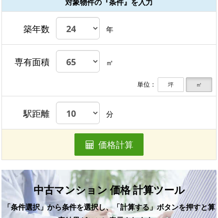
対象物件の『条件』を入力
築年数
年
専有面積
㎡
単位：
坪
㎡
駅距離
分
価格計算
中古マンション 価格 計算ツール
「条件選択」から条件を選択し、「計算する」ボタンを押すと算