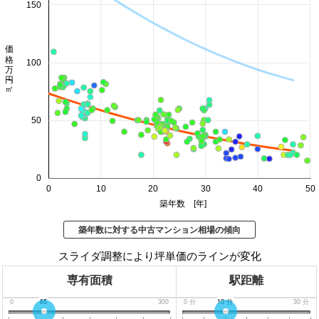
150
価格 万円/㎡
100
50
0
0
10
20
30
40
50
築年数 [年]
築年数に対する中古マンション相場の傾向
スライダ調整により坪単価のラインが変化
専有面積
駅距離
0
65
300
0
分
10
分
30
分