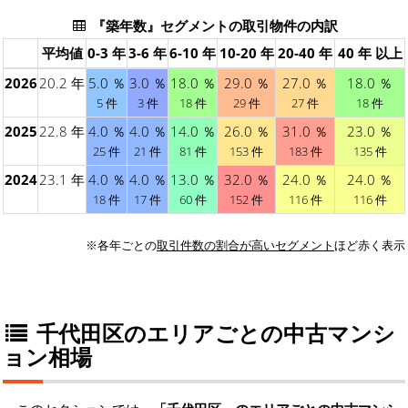
『築年数』セグメントの取引物件の内訳
平均値
0-3 年
3-6 年
6-10 年
10-20 年
20-40 年
40 年 以上
2026
20.2 年
5.0 ％
3.0 ％
18.0 ％
29.0 ％
27.0 ％
18.0 ％
5 件
3 件
18 件
29 件
27 件
18 件
2025
22.8 年
4.0 ％
4.0 ％
14.0 ％
26.0 ％
31.0 ％
23.0 ％
25 件
21 件
81 件
153 件
183 件
135 件
2024
23.1 年
4.0 ％
4.0 ％
13.0 ％
32.0 ％
24.0 ％
24.0 ％
18 件
17 件
60 件
152 件
116 件
116 件
※各年ごとの
取引件数の割合が高いセグメント
ほど赤く表示
千代田区のエリアごとの中古マンシ
ョン相場