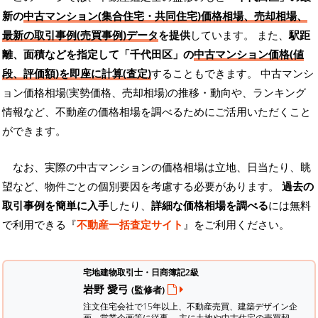
新の
中古マンション(集合住宅・共同住宅)価格相場、売却相場、
最新の取引事例(売買事例)データ
を提供
しています。 また、
駅距
離、面積などを指定して「千代田区」の
中古マンション価格(値
段、評価額)を即座に計算(査定)
することもできます。 中古マンシ
ョン価格相場(実勢価格、売却相場)の推移・動向や、ランキング
情報など、不動産の価格相場を調べるためにご活用いただくこと
ができます。
なお、実際の中古マンションの価格相場は立地、日当たり、眺
望など、物件ごとの個別要因を考慮する必要があります。
過去の
取引事例を簡単に入手
したり、
詳細な価格相場を調べる
には無料
で利用できる『
不動産一括査定サイト
』をご利用ください。
宅地建物取引士・日商簿記2級
岩野 愛弓
(監修者)
注文住宅会社で15年以上、不動産売買、建築デザイン企
画、営業企画等に従事。 主に土地や中古住宅の売買契