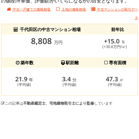
の値段(坪単価、評価額)がいくらになるかの目安となります。
中古一戸建ての価格相場
土地の価格相場
中古マンションの
取引デー
タ
千代田区の中古マンション相場
前年比
8,808
+15.0
％
万円
(+30.6万円/㎡)
築年数
駅距離
専有面積
21.9
3.4
47.3
年
分
㎡
(平均値)
(平均値)
(平均値)
この記事は
不動産鑑定士、宅地建物取引士により監修
しています