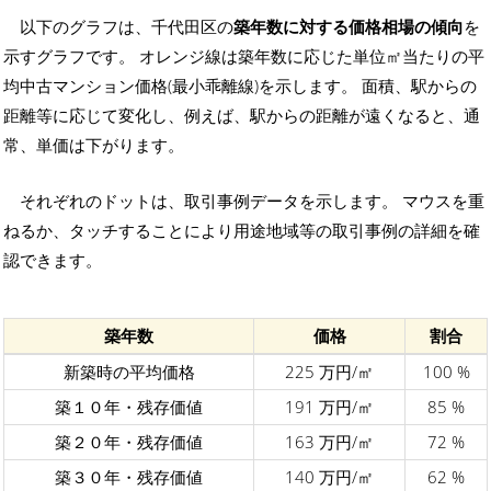
以下のグラフは、千代田区の
築年数に対する価格相場の傾向
を
示すグラフです。 オレンジ線は築年数に応じた単位㎡当たりの平
均中古マンション価格(最小乖離線)を示します。 面積、駅からの
距離等に応じて変化し、例えば、駅からの距離が遠くなると、通
常、単価は下がります。
それぞれのドットは、取引事例データを示します。 マウスを重
ねるか、タッチすることにより用途地域等の取引事例の詳細を確
認できます。
築年数
価格
割合
新築時の平均価格
225 万円/㎡
100 %
築１０年・残存価値
191 万円/㎡
85 %
築２０年・残存価値
163 万円/㎡
72 %
築３０年・残存価値
140 万円/㎡
62 %