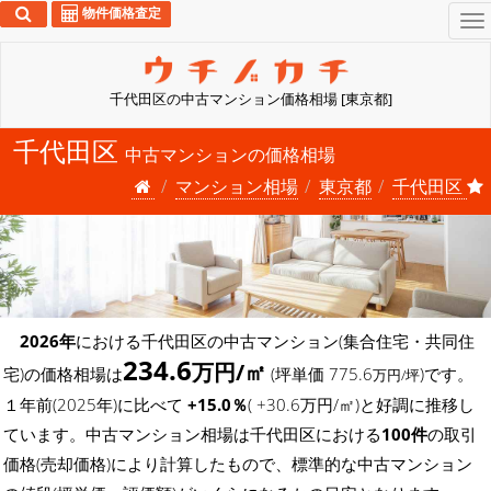
物件価格査定
To
na
千代田区の中古マンション価格相場 [東京都]
千代田区
中古マンションの価格相場
マンション相場
東京都
千代田区
2026年
における千代田区の中古マンション(集合住宅・共同住
234.6
万円/㎡
宅)の価格相場は
(坪単価 775.6
)です。
万円/坪
１年前(2025年)に比べて
+15.0％
( +30.6万円/㎡)と好調に推移し
ています。中古マンション相場は千代田区における
100件
の取引
価格(売却価格)により計算したもので、標準的な中古マンション