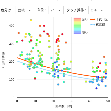
色分け：
単位：
タッチ操作：
面積
㎡
OFF
広い
千代田区
東京都
400
狭い
300
価格 万円/㎡
200
100
0
0
10
20
30
40
50
築年数 [年]