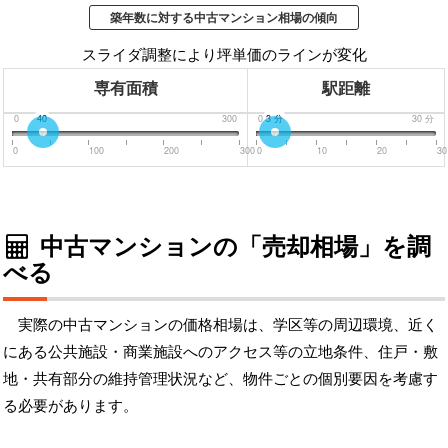
築年数に対する中古マンション相場の傾向
スライダ調整により坪単価のラインが変化
専有面積
駅距離
0
40
300
0
分
3
分
30
分
0
100
200
300
0
10
20
30
中古マンションの「売却相場」を調
べる
実際の中古マンションの価格相場は、学区等の周辺環境、近く
にある公共施設・商業施設へのアクセス等の立地条件、住戸・敷
地・共有部分の維持管理状況など、物件ごとの個別要因を考慮す
る必要があります。