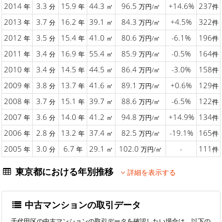
2014
3.3
15.9
44.3
96.5
+14.6%
237
年
分
年
㎡
万円/㎡
件
2013
3.7
16.2
39.1
84.3
+4.5%
322
年
分
年
㎡
万円/㎡
件
2012
3.5
15.4
41.0
80.6
-6.1%
196
年
分
年
㎡
万円/㎡
件
2011
3.4
16.9
55.4
85.9
-0.5%
164
年
分
年
㎡
万円/㎡
件
2010
3.4
14.5
44.5
86.4
-3.0%
158
年
分
年
㎡
万円/㎡
件
2009
3.8
13.7
41.6
89.1
+0.6%
129
年
分
年
㎡
万円/㎡
件
2008
3.7
15.1
39.7
88.6
-6.5%
122
年
分
年
㎡
万円/㎡
件
2007
3.6
14.0
41.2
94.8
+14.9%
134
年
分
年
㎡
万円/㎡
件
2006
2.8
13.2
37.4
82.5
-19.1%
165
年
分
年
㎡
万円/㎡
件
2005
3.0
6.7
29.1
102.0
-
111
年
分
年
㎡
万円/㎡
件
東京都における年別推移
詳細を表示する
中古マンションの取引データ
千代田区の中古マンションの取引データを確認したい場合は、以下の