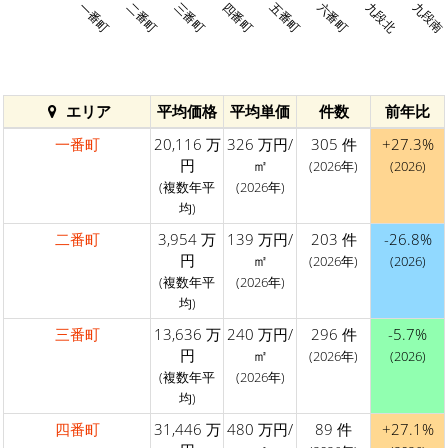
一番町
二番町
三番町
四番町
五番町
六番町
九段北
九段南
エリア
平均価格
平均単価
件数
前年比
一番町
20,116 万
326 万円/
305 件
+27.3%
円
㎡
(2026年)
(2026)
(複数年平
(2026年)
均)
二番町
3,954 万
139 万円/
203 件
-26.8%
円
㎡
(2026年)
(2026)
(複数年平
(2026年)
均)
三番町
13,636 万
240 万円/
296 件
-5.7%
円
㎡
(2026年)
(2026)
(複数年平
(2026年)
均)
四番町
31,446 万
480 万円/
89 件
+27.1%