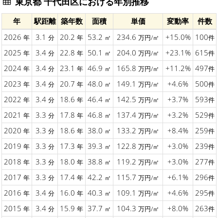
東京都 千代田区における年別推移
年
駅距離
築年数
面積
単価
変動率
件数
2026
3.1
20.2
53.2
234.6
+15.0%
100
年
分
年
㎡
万円/㎡
件
2025
3.4
22.8
50.1
204.0
+23.1%
615
年
分
年
㎡
万円/㎡
件
2024
3.4
23.1
46.9
165.8
+11.2%
497
年
分
年
㎡
万円/㎡
件
2023
3.4
20.7
48.0
149.1
+4.6%
500
年
分
年
㎡
万円/㎡
件
2022
3.4
18.6
46.4
142.5
+3.7%
593
年
分
年
㎡
万円/㎡
件
2021
3.3
17.8
46.8
137.4
+3.2%
529
年
分
年
㎡
万円/㎡
件
2020
3.3
18.6
38.0
133.2
+8.4%
259
年
分
年
㎡
万円/㎡
件
2019
3.3
17.3
39.3
122.8
+3.0%
239
年
分
年
㎡
万円/㎡
件
2018
3.3
18.0
38.8
119.2
+3.0%
277
年
分
年
㎡
万円/㎡
件
2017
3.3
17.4
42.2
115.7
+6.1%
296
年
分
年
㎡
万円/㎡
件
2016
3.4
16.0
40.3
109.1
+4.6%
295
年
分
年
㎡
万円/㎡
件
2015
3.4
15.9
37.7
104.3
+8.0%
263
年
分
年
㎡
万円/㎡
件