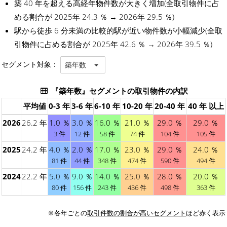
築 40 年を超える高経年物件数が大きく増加(全取引物件に占
める割合が 2025年 24.3 ％ → 2026年 29.5 ％)
駅から徒歩 6 分未満の比較的駅が近い物件数が小幅減少(全取
引物件に占める割合が 2025年 42.6 ％ → 2026年 39.5 ％)
セグメント対象：
築年数
『築年数』セグメントの取引物件の内訳
平均値
0-3 年
3-6 年
6-10 年
10-20 年
20-40 年
40 年 以上
2026
26.2 年
1.0 ％
3.0 ％
16.0 ％
21.0 ％
29.0 ％
29.0 ％
3 件
12 件
58 件
74 件
104 件
105 件
2025
24.2 年
4.0 ％
2.0 ％
17.0 ％
23.0 ％
29.0 ％
24.0 ％
81 件
44 件
348 件
474 件
590 件
494 件
2024
22.2 年
5.0 ％
9.0 ％
14.0 ％
25.0 ％
28.0 ％
20.0 ％
80 件
156 件
243 件
436 件
498 件
363 件
※各年ごとの
取引件数の割合が高いセグメント
ほど赤く表示