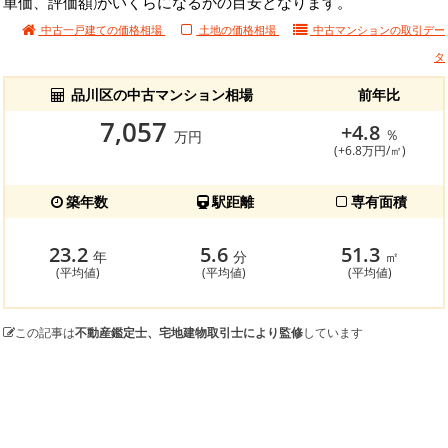
単価、評価額)がいくらになるかの目安となります。
中古一戸建ての価格相場
土地の価格相場
中古マンションの
取引デー
タ
品川区の中古マンション相場
前年比
7,057
+4.8
％
万円
(+6.8万円/㎡)
築年数
駅距離
専有面積
23.2
5.6
51.3
年
分
㎡
(平均値)
(平均値)
(平均値)
この記事は
不動産鑑定士、宅地建物取引士により監修
しています