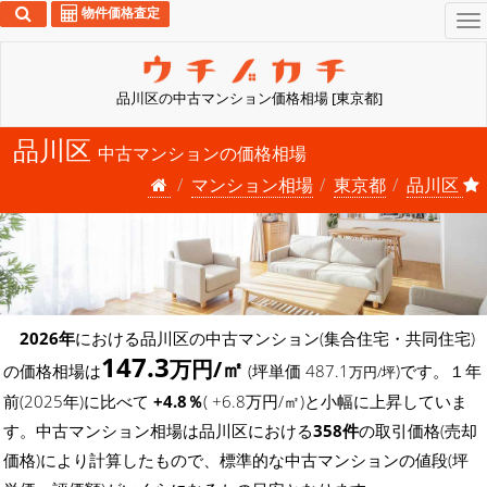
物件価格査定
To
na
品川区の中古マンション価格相場 [東京都]
品川区
中古マンションの価格相場
マンション相場
東京都
品川区
2026年
における品川区の中古マンション(集合住宅・共同住宅)
147.3
万円/㎡
の価格相場は
(坪単価 487.1
)です。１年
万円/坪
前(2025年)に比べて
+4.8％
( +6.8万円/㎡)と小幅に上昇していま
す。中古マンション相場は品川区における
358件
の取引価格(売却
価格)により計算したもので、標準的な中古マンションの値段(坪