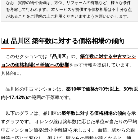
なお、実際の物件価値は、方位、リフォームの有無など、様々な条件
を考慮して行われます。 本サービスが提供する価格相場は不十分な点
があることをご理解の上ご利用くださいますようお願いいたします。
品川区 築年数に対する価格相場の傾向
このセクションでは『
品川区
』の、
築年数に対する中古マンシ
ョンの価格相場(㎡単価)への影響
を示す情報を提供しています。
具体的に、
品川区の中古マンションは、
築10年で価格が10%以上、30%以
内(-17.42%)
の範囲の下落率です。
以下のグラフは、品川区の
築年数に対する価格相場の傾向
を示
すグラフです。 オレンジ線は築年数に応じた単位㎡当たりの平均
中古マンション価格(最小乖離線)を示します。 面積、駅からの距
離等に応じて変化し、例えば、駅からの距離が遠くなると、通