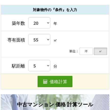
対象物件の『条件』を入力
築年数
年
専有面積
㎡
単位：
坪
㎡
駅距離
分
価格計算
中古マンション 価格 計算ツール