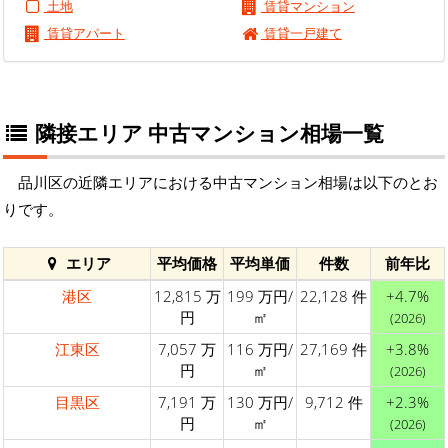
土地
賃貸マンション
賃貸アパート
賃貸一戸建て
隣接エリア 中古マンション相場一覧
品川区の近隣エリアにおける中古マンション相場は以下のとお
りです。
エリア
平均価格
平均単価
件数
前年比
港区
12,815 万
199 万円/
22,128 件
+4.7%
円
㎡
(2026)
江東区
7,057 万
116 万円/
27,169 件
+3.8%
円
㎡
(2026)
目黒区
7,191 万
130 万円/
9,712 件
+2.3%
円
㎡
(2026)