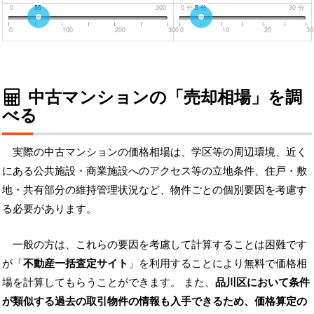
0
55
300
0
分
5
分
30
分
0
100
200
300
0
10
20
30
中古マンションの「売却相場」を調
べる
実際の中古マンションの価格相場は、学区等の周辺環境、近く
にある公共施設・商業施設へのアクセス等の立地条件、住戸・敷
地・共有部分の維持管理状況など、物件ごとの個別要因を考慮す
る必要があります。
一般の方は、これらの要因を考慮して計算することは困難です
が「
不動産一括査定サイト
」を利用することにより無料で価格相
場を計算してもらうことができます。 また、
品川区において条件
が類似する過去の取引物件の情報も入手できるため、価格算定の