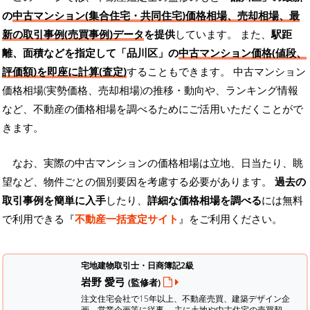
の
中古マンション(集合住宅・共同住宅)価格相場、売却相場、最
新の取引事例(売買事例)データ
を提供
しています。 また、
駅距
離、面積などを指定して「品川区」の
中古マンション価格(値段、
評価額)を即座に計算(査定)
することもできます。 中古マンション
価格相場(実勢価格、売却相場)の推移・動向や、ランキング情報
など、不動産の価格相場を調べるためにご活用いただくことがで
きます。
なお、実際の中古マンションの価格相場は立地、日当たり、眺
望など、物件ごとの個別要因を考慮する必要があります。
過去の
取引事例を簡単に入手
したり、
詳細な価格相場を調べる
には無料
で利用できる『
不動産一括査定サイト
』をご利用ください。
宅地建物取引士・日商簿記2級
岩野 愛弓
(監修者)
注文住宅会社で15年以上、不動産売買、建築デザイン企
画、営業企画等に従事。 主に土地や中古住宅の売買契