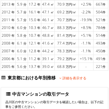
2013
5.9
17.2
47.4
70.9
+2.5%
667
年
分
年
㎡
万円/㎡
件
2012
5.7
16.1
47.1
69.2
-2.2%
504
年
分
年
㎡
万円/㎡
件
2011
5.7
15.0
46.1
70.7
-19.9%
521
年
分
年
㎡
万円/㎡
件
2010
6.0
10.3
46.7
88.3
+8.5%
784
年
分
年
㎡
万円/㎡
件
2009
5.8
10.7
48.8
81.4
+5.1%
514
年
分
年
㎡
万円/㎡
件
2008
6.1
12.1
41.6
77.4
-1.1%
493
年
分
年
㎡
万円/㎡
件
2007
6.0
12.8
44.2
78.3
-1.1%
450
年
分
年
㎡
万円/㎡
件
2006
5.1
11.2
39.1
79.2
+15.1%
491
年
分
年
㎡
万円/㎡
件
2005
5.6
13.7
39.0
68.8
-
221
年
分
年
㎡
万円/㎡
件
東京都における年別推移
詳細を表示する
中古マンションの取引データ
品川区の中古マンションの取引データを確認したい場合は、以下の記
事をご参照ください。