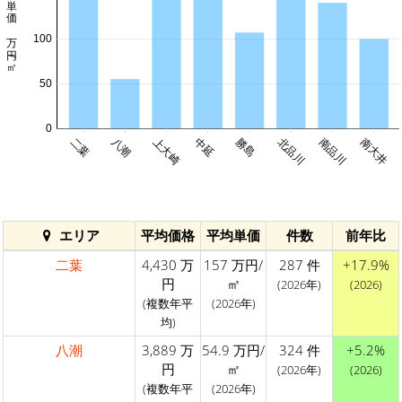
平均単価 万円/㎡
100
50
0
二葉
八潮
上大崎
中延
勝島
北品川
南品川
南大井
エリア
平均価格
平均単価
件数
前年比
二葉
4,430 万
157 万円/
287 件
+17.9%
円
㎡
(2026年)
(2026)
(複数年平
(2026年)
均)
八潮
3,889 万
54.9 万円/
324 件
+5.2%
円
㎡
(2026年)
(2026)
(複数年平
(2026年)