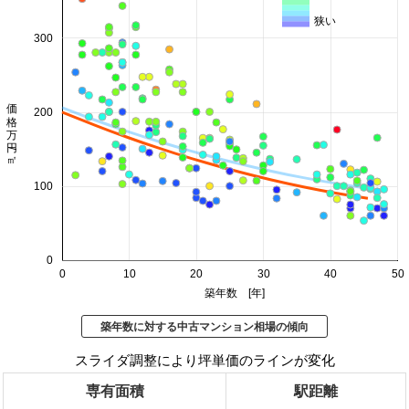
狭い
300
価格 万円/㎡
200
100
0
0
10
20
30
40
50
築年数 [年]
築年数に対する中古マンション相場の傾向
スライダ調整により坪単価のラインが変化
専有面積
駅距離