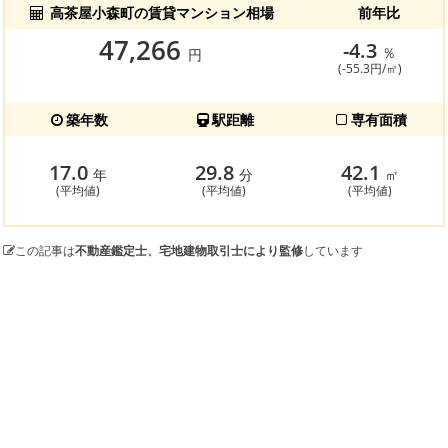
高茶屋小森町の賃貸マンション相場
前年比
47,266
-4.3
％
円
(-55.3円/㎡)
築年数
駅距離
専有面積
17.0
29.8
42.1
年
分
㎡
(平均値)
(平均値)
(平均値)
この記事は
不動産鑑定士、宅地建物取引士により監修
しています