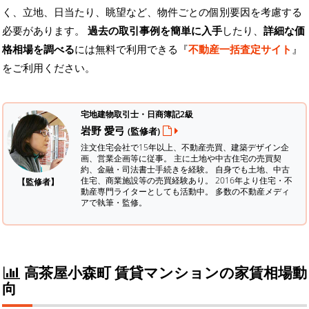
く、立地、日当たり、眺望など、物件ごとの個別要因を考慮する
必要があります。
過去の取引事例を簡単に入手
したり、
詳細な価
格相場を調べる
には無料で利用できる『
不動産一括査定サイト
』
をご利用ください。
宅地建物取引士・日商簿記2級
岩野 愛弓
(監修者)
注文住宅会社で15年以上、不動産売買、建築デザイン企
画、営業企画等に従事。 主に土地や中古住宅の売買契
約、金融・司法書士手続きを経験。
自身でも土地、中古
住宅、商業施設等の売買経験あり。 2016年より住宅・不
【監修者】
動産専門ライターとしても活動中。 多数の不動産メディ
アで執筆・監修。
高茶屋小森町 賃貸マンションの家賃相場動
向