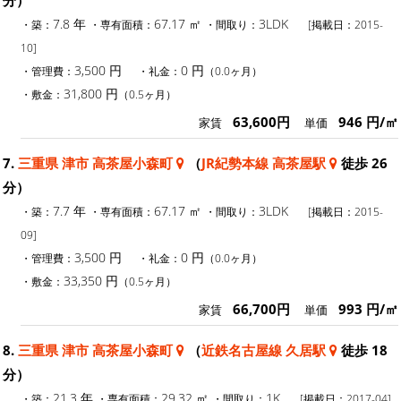
7.8 年
67.17 ㎡
3LDK
・築：
・専有面積：
・間取り：
[掲載日：2015-
10]
3,500 円
0 円
・管理費：
・礼金：
（0.0ヶ月）
31,800 円
・敷金：
（0.5ヶ月）
63,600円
946 円/㎡
家賃
単価
7.
三重県 津市 高茶屋小森町
（
JR紀勢本線 高茶屋駅
徒歩 26
分）
7.7 年
67.17 ㎡
3LDK
・築：
・専有面積：
・間取り：
[掲載日：2015-
09]
3,500 円
0 円
・管理費：
・礼金：
（0.0ヶ月）
33,350 円
・敷金：
（0.5ヶ月）
66,700円
993 円/㎡
家賃
単価
8.
三重県 津市 高茶屋小森町
（
近鉄名古屋線 久居駅
徒歩 18
分）
21.3 年
29.32 ㎡
1K
・築：
・専有面積：
・間取り：
[掲載日：2017-04]