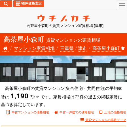
物件価格査定
To
na
高茶屋小森町の賃貸マンション家賃相場 [津市]
高茶屋小森町
賃貸マンションの家賃相場
マンション家賃相場
三重県
津市
高茶屋小森町
高茶屋小森町の賃貸マンション(集合住宅・共同住宅)の平均家
1,190
賃は
円/㎡ です。家賃相場は73件の過去の掲載家賃に
基づき算定しています。
中古マンションの価格相場
中古一戸建ての価格相場
土地の価格相場
賃貸マンションの
掲載データ