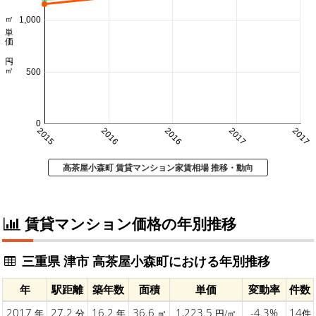
㎡単価 円/㎡
1,000
500
0
2015
2016
2016
2017
2017
高茶屋小森町 賃貸マンション家賃相場 推移・動向
賃貸マンション価格の年別推移
三重県 津市 高茶屋小森町における年別推移
年
駅距離
築年数
面積
単価
変動率
件数
2017
27.2
16.2
36.6
1,223.5
-4.3%
14
年
分
年
㎡
円/㎡
件