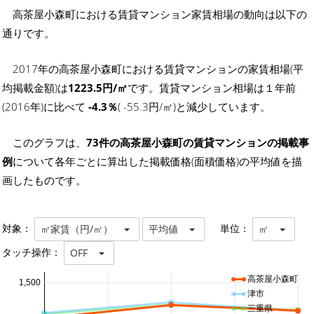
高茶屋小森町における賃貸マンション家賃相場の動向は以下の
通りです。
2017年の高茶屋小森町における賃貸マンションの家賃相場(平
均掲載金額)は
1223.5円/㎡
です。賃貸マンション相場は１年前
(2016年)に比べて
-4.3％
( -55.3円/㎡)と減少しています。
このグラフは、
73件の高茶屋小森町の賃貸マンションの掲載事
例
について各年ごとに算出した掲載価格(面積価格)の平均値を描
画したものです。
対象：
単位：
㎡家賃（円/㎡）
平均値
㎡
タッチ操作：
OFF
高茶屋小森町
1,500
津市
三重県