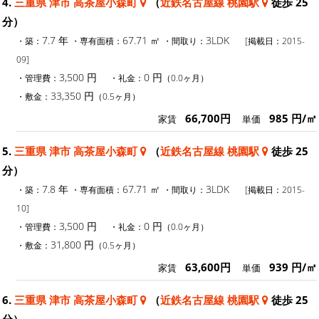
4.
三重県 津市 高茶屋小森町
（
近鉄名古屋線 桃園駅
徒歩 25
分）
7.7 年
67.71 ㎡
3LDK
・築：
・専有面積：
・間取り：
[掲載日：2015-
09]
3,500 円
0 円
・管理費：
・礼金：
（0.0ヶ月）
33,350 円
・敷金：
（0.5ヶ月）
66,700円
985 円/㎡
家賃
単価
5.
三重県 津市 高茶屋小森町
（
近鉄名古屋線 桃園駅
徒歩 25
分）
7.8 年
67.71 ㎡
3LDK
・築：
・専有面積：
・間取り：
[掲載日：2015-
10]
3,500 円
0 円
・管理費：
・礼金：
（0.0ヶ月）
31,800 円
・敷金：
（0.5ヶ月）
63,600円
939 円/㎡
家賃
単価
6.
三重県 津市 高茶屋小森町
（
近鉄名古屋線 桃園駅
徒歩 25
分）