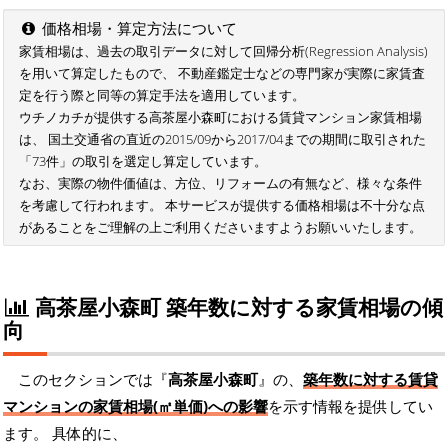
価格相場・算定方法について
家賃相場は、過去の取引データに対して回帰分析(Regression Analysis)
を用いて算定したもので、 不動産鑑定士などの専門家が実際に家賃査
定を行う際と同等の算定手法を適用しています。
ウチノカチが提供する高茶屋小森町における賃貸マンション家賃相場
は、 国土交通省の直近の2015/09から2017/04までの期間に取引された
「73件」の取引を選定し算定しています。
なお、実際の物件価値は、方位、リフォームの有無など、様々な条件
を考慮して行われます。 本サービスが提供する価格相場は不十分な点
があることをご理解の上ご利用くださいますようお願いいたします。
高茶屋小森町 築年数に対する家賃相場の傾
向
このセクションでは『
高茶屋小森町
』の、
築年数に対する賃貸
マンションの家賃相場(㎡単価)への影響
を示す情報を提供してい
ます。 具体的に、