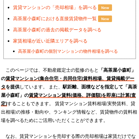
賃貸マンションの「売却相場」を調べる
New
高茶屋小森町における直接賃貸物件一覧
New
高茶屋小森町の過去の掲載データを調べる
家賃相場が近い近隣エリアを調べる
高茶屋小森町の個別マンションの物件相場を調べる
このページでは、不動産鑑定士の監修のもと
「高茶屋小森町」
の
賃貸マンション(集合住宅・共同住宅)賃料相場、賃貸掲載デー
タ
を提供
しています。 また、
駅距離、面積などを指定して「高茶
屋小森町」の
賃貸マンション賃料(価格、評価額)を即座に計算(査
定)
することもできます。 賃貸マンション賃料相場(実勢賃料、貸
出相場)の推移・動向や、ランキング情報など、賃貸物件の賃料相
場を調べるためにご活用いただくことができます。
なお、賃貸マンションを売却する際の売却相場は家賃だけでな