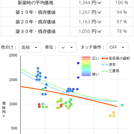
新築時の平均価格
1,344 円/㎡
100 %
築１０年・残存価値
1,261 円/㎡
94 %
築２０年・残存価値
1,163 円/㎡
87 %
築３０年・残存価値
1,050 円/㎡
78 %
色分け：
単位：
タッチ操作：
面積
㎡
OFF
2000
広い
高茶屋小森町
津市
三重県
狭い
1500
価格 円/㎡
1000
500