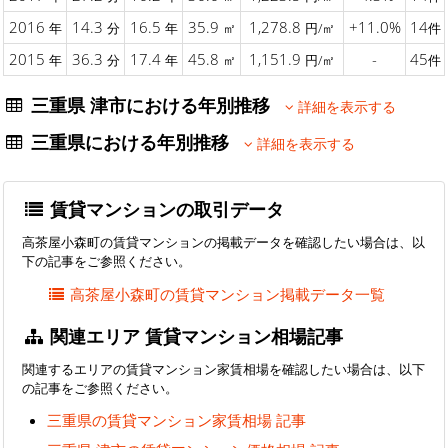
2016
14.3
16.5
35.9
1,278.8
+11.0%
14
年
分
年
㎡
円/㎡
件
2015
36.3
17.4
45.8
1,151.9
-
45
年
分
年
㎡
円/㎡
件
三重県 津市における年別推移
詳細を表示する
三重県における年別推移
詳細を表示する
賃貸マンションの取引データ
高茶屋小森町の賃貸マンションの掲載データを確認したい場合は、以
下の記事をご参照ください。
高茶屋小森町の賃貸マンション掲載データ一覧
関連エリア 賃貸マンション相場記事
関連するエリアの賃貸マンション家賃相場を確認したい場合は、以下
の記事をご参照ください。
三重県の賃貸マンション家賃相場 記事