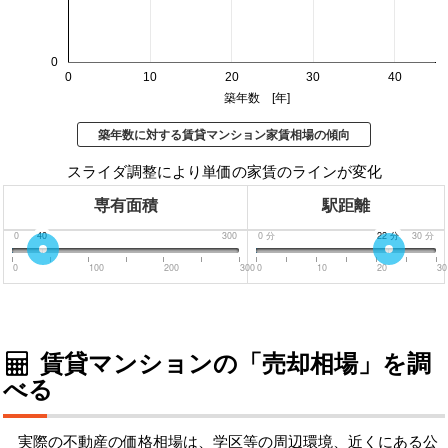
0
0
10
20
30
40
築年数 [年]
築年数に対する賃貸マンション家賃相場の傾向
スライダ調整により単価の家賃のラインが変化
専有面積
駅距離
0
40
300
0
分
22
分
30
分
0
100
200
300
0
10
20
30
賃貸マンションの「売却相場」を調
べる
実際の不動産の価格相場は、学区等の周辺環境、近くにある公