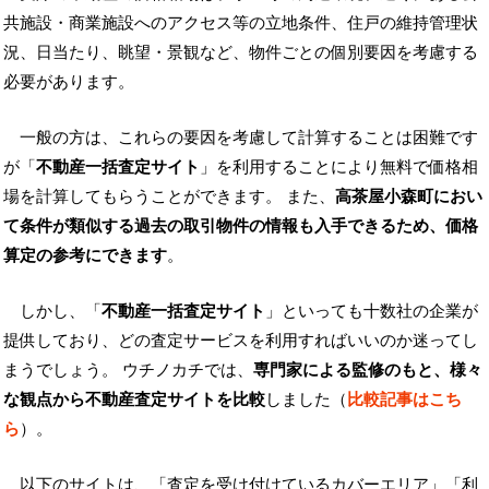
共施設・商業施設へのアクセス等の立地条件、住戸の維持管理状
況、日当たり、眺望・景観など、物件ごとの個別要因を考慮する
必要があります。
一般の方は、これらの要因を考慮して計算することは困難です
が「
不動産一括査定サイト
」を利用することにより無料で価格相
場を計算してもらうことができます。 また、
高茶屋小森町におい
て条件が類似する過去の取引物件の情報も入手できるため、価格
算定の参考にできます
。
しかし、「
不動産一括査定サイト
」といっても十数社の企業が
提供しており、どの査定サービスを利用すればいいのか迷ってし
まうでしょう。 ウチノカチでは、
専門家による監修のもと、様々
な観点から不動産査定サイトを比較
しました（
比較記事はこち
ら
）。
以下のサイトは、「査定を受け付けているカバーエリア」「利