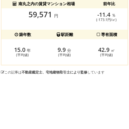
南丸之内の賃貸マンション相場
前年比
59,571
-11.4
％
円
(-173.1円/㎡)
築年数
駅距離
専有面積
15.0
9.9
42.9
年
分
㎡
(平均値)
(平均値)
(平均値)
この記事は
不動産鑑定士、宅地建物取引士により監修
しています