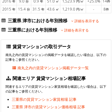
2016
9.0
0.9
51.0
1,523.9
+25.0%
14
年
分
年
㎡
円/㎡
件
2015
15.4
31.5
43.6
1,219.0
-
8
年
分
年
㎡
円/㎡
件
三重県 津市における年別推移
詳細を表示する
三重県における年別推移
詳細を表示する
賃貸マンションの取引データ
南丸之内の賃貸マンションの掲載データを確認したい場合は、以下の
記事をご参照ください。
南丸之内の賃貸マンション掲載データ一覧
関連エリア 賃貸マンション相場記事
関連するエリアの賃貸マンション家賃相場を確認したい場合は、以下
の記事をご参照ください。
三重県の賃貸マンション家賃相場 記事
三重県 津市の賃貸マンション価格相場 記事