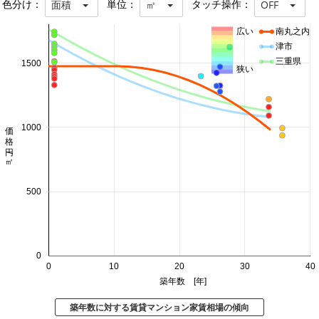
色分け：
単位：
タッチ操作：
面積
㎡
OFF
広い
南丸之内
津市
三重県
1500
狭い
価格 円/㎡
1000
500
0
0
10
20
30
40
築年数 [年]
築年数に対する賃貸マンション家賃相場の傾向