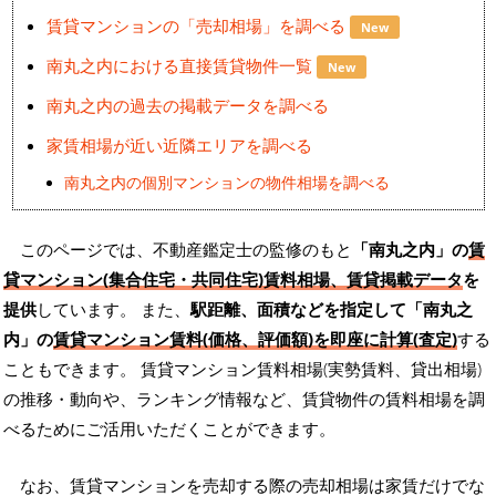
賃貸マンションの「売却相場」を調べる
New
南丸之内における直接賃貸物件一覧
New
南丸之内の過去の掲載データを調べる
家賃相場が近い近隣エリアを調べる
南丸之内の個別マンションの物件相場を調べる
このページでは、不動産鑑定士の監修のもと
「南丸之内」の
賃
貸マンション(集合住宅・共同住宅)賃料相場、賃貸掲載データ
を
提供
しています。 また、
駅距離、面積などを指定して「南丸之
内」の
賃貸マンション賃料(価格、評価額)を即座に計算(査定)
する
こともできます。 賃貸マンション賃料相場(実勢賃料、貸出相場)
の推移・動向や、ランキング情報など、賃貸物件の賃料相場を調
べるためにご活用いただくことができます。
なお、賃貸マンションを売却する際の売却相場は家賃だけでな