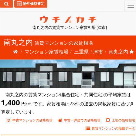
物件価格査定
To
na
南丸之内の賃貸マンション家賃相場 [津市]
南丸之内
賃貸マンションの家賃相場
マンション家賃相場
三重県
津市
南丸之内
南丸之内の賃貸マンション(集合住宅・共同住宅)の平均家賃は
1,400
円/㎡ です。家賃相場は28件の過去の掲載家賃に基づき
算定しています。
中古マンションの価格相場
中古一戸建ての価格相場
土地の価格相場
賃貸マンションの
掲載データ