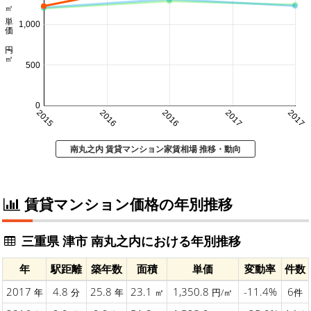
㎡単価 円/㎡
1,000
500
0
2015
2016
2016
2017
2017
南丸之内 賃貸マンション家賃相場 推移・動向
賃貸マンション価格の年別推移
三重県 津市 南丸之内における年別推移
年
駅距離
築年数
面積
単価
変動率
件数
2017
4.8
25.8
23.1
1,350.8
-11.4%
6
年
分
年
㎡
円/㎡
件