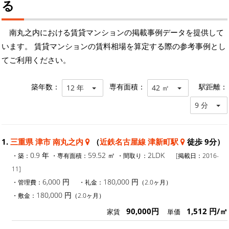
る
南丸之内における賃貸マンションの掲載事例データを提供して
います。 賃貸マンションの賃料相場を算定する際の参考事例とし
てご利用ください。
築年数：
専有面積：
駅距離：
12 年
42 ㎡
9 分
1.
三重県 津市 南丸之内
（
近鉄名古屋線 津新町駅
徒歩 9分）
0.9 年
59.52 ㎡
2LDK
・築：
・専有面積：
・間取り：
[掲載日：2016-
11]
6,000 円
180,000 円
・管理費：
・礼金：
（2.0ヶ月）
180,000 円
・敷金：
（2.0ヶ月）
90,000円
1,512 円/㎡
家賃
単価