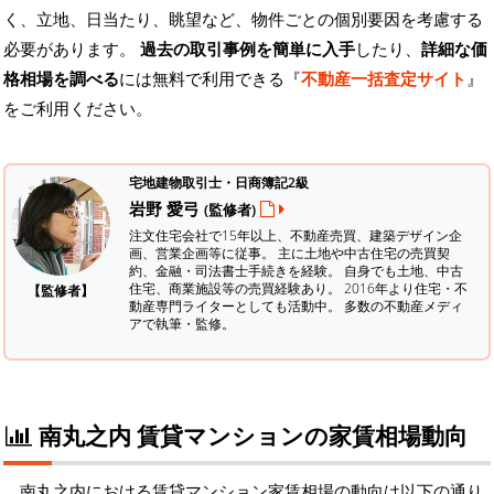
く、立地、日当たり、眺望など、物件ごとの個別要因を考慮する
必要があります。
過去の取引事例を簡単に入手
したり、
詳細な価
格相場を調べる
には無料で利用できる『
不動産一括査定サイト
』
をご利用ください。
宅地建物取引士・日商簿記2級
岩野 愛弓
(監修者)
注文住宅会社で15年以上、不動産売買、建築デザイン企
画、営業企画等に従事。 主に土地や中古住宅の売買契
約、金融・司法書士手続きを経験。
自身でも土地、中古
住宅、商業施設等の売買経験あり。 2016年より住宅・不
【監修者】
動産専門ライターとしても活動中。 多数の不動産メディ
アで執筆・監修。
南丸之内 賃貸マンションの家賃相場動向
南丸之内における賃貸マンション家賃相場の動向は以下の通り