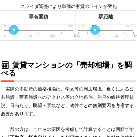
スライダ調整により単価の家賃のラインが変化
専有面積
駅距離
0
42
300
0
分
9
分
30
分
0
100
200
300
0
10
20
30
賃貸マンションの「売却相場」を調
べる
実際の不動産の価格相場は、学区等の周辺環境、近くにある公
共施設・商業施設へのアクセス等の立地条件、住戸の維持管理状
況、日当たり、眺望・景観など、物件ごとの個別要因を考慮する
必要があります。
一般の方は、これらの要因を考慮して計算することは困難です