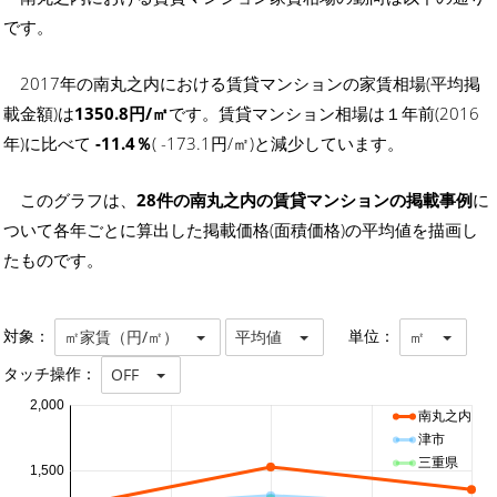
です。
2017年の南丸之内における賃貸マンションの家賃相場(平均掲
載金額)は
1350.8円/㎡
です。賃貸マンション相場は１年前(2016
年)に比べて
-11.4％
( -173.1円/㎡)と減少しています。
このグラフは、
28件の南丸之内の賃貸マンションの掲載事例
に
ついて各年ごとに算出した掲載価格(面積価格)の平均値を描画し
たものです。
対象：
単位：
㎡家賃（円/㎡）
平均値
㎡
タッチ操作：
OFF
2,000
南丸之内
津市
三重県
1,500