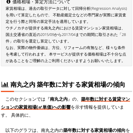
価格相場・算定方法について
家賃相場は、過去の取引データに対して回帰分析(Regression Analysis)
を用いて算定したもので、 不動産鑑定士などの専門家が実際に家賃査
定を行う際と同等の算定手法を適用しています。
ウチノカチが提供する南丸之内における賃貸マンション家賃相場は、
国土交通省の直近の2015/09から2017/04までの期間に取引された「28
件」の取引を選定し算定しています。
なお、実際の物件価値は、方位、リフォームの有無など、様々な条件
を考慮して行われます。 本サービスが提供する価格相場は不十分な点
があることをご理解の上ご利用くださいますようお願いいたします。
南丸之内 築年数に対する家賃相場の傾向
このセクションでは『
南丸之内
』の、
築年数に対する賃貸マン
ションの家賃相場(㎡単価)への影響
を示す情報を提供していま
す。 具体的に、
以下のグラフは、南丸之内の
築年数に対する家賃相場の傾向
を