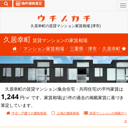
物件価格査定
To
na
久居幸町の賃貸マンション家賃相場 [津市]
久居幸町
賃貸マンションの家賃相場
マンション家賃相場
三重県
津市
久居幸町
久居幸町の賃貸マンション(集合住宅・共同住宅)の平均家賃は
1,244
円/㎡ です。家賃相場は5件の過去の掲載家賃に基づき
算定しています。
中古一戸建ての価格相場
土地の価格相場
賃貸マンションの
掲載デー
タ