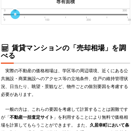
専有面積
0
28
300
0
100
200
30
賃貸マンションの「売却相場」を調
べる
実際の不動産の価格相場は、学区等の周辺環境、近くにある公
共施設・商業施設へのアクセス等の立地条件、住戸の維持管理状
況、日当たり、眺望・景観など、物件ごとの個別要因を考慮する
必要があります。
一般の方は、これらの要因を考慮して計算することは困難です
が「
不動産一括査定サイト
」を利用することにより無料で価格相
場を計算してもらうことができます。 また、
久居幸町において条