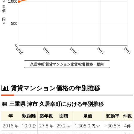
㎡単価 円/㎡
1,000
500
0
2015
2016
2016
2017
2017
久居幸町 賃貸マンション家賃相場 推移・動向
賃貸マンション価格の年別推移
三重県 津市 久居幸町における年別推移
年
駅距離
築年数
面積
単価
変動率
件数
2016
10.0
27.8
29.2
1,305.0
+30.5%
4
年
分
年
㎡
円/㎡
件