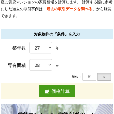
座に賃貸マンションの家賃相場を計算します。 計算する際に参考
にした過去の取引事例は「
過去の取引データを調べる
」から確認
できます。
対象物件の『条件』を入力
築年数
年
専有面積
㎡
単位：
坪
㎡
価格計算