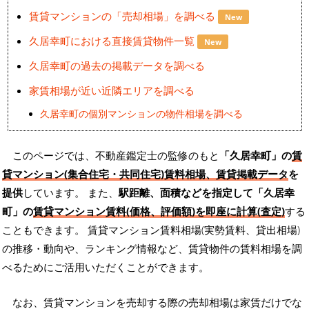
賃貸マンションの「売却相場」を調べる
New
久居幸町における直接賃貸物件一覧
New
久居幸町の過去の掲載データを調べる
家賃相場が近い近隣エリアを調べる
久居幸町の個別マンションの物件相場を調べる
このページでは、不動産鑑定士の監修のもと
「久居幸町」の
賃
貸マンション(集合住宅・共同住宅)賃料相場、賃貸掲載データ
を
提供
しています。 また、
駅距離、面積などを指定して「久居幸
町」の
賃貸マンション賃料(価格、評価額)を即座に計算(査定)
する
こともできます。 賃貸マンション賃料相場(実勢賃料、貸出相場)
の推移・動向や、ランキング情報など、賃貸物件の賃料相場を調
べるためにご活用いただくことができます。
なお、賃貸マンションを売却する際の売却相場は家賃だけでな