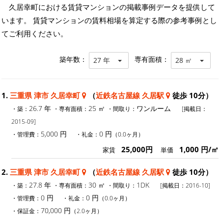
久居幸町における賃貸マンションの掲載事例データを提供して
います。 賃貸マンションの賃料相場を算定する際の参考事例とし
てご利用ください。
築年数：
専有面積：
27 年
28 ㎡
1.
三重県 津市 久居幸町
（
近鉄名古屋線 久居駅
徒歩 10分）
26.7 年
25 ㎡
ワンルーム
・築：
・専有面積：
・間取り：
[掲載日：
2015-09]
5,000 円
0 円
・管理費：
・礼金：
（0.0ヶ月）
25,000円
1,000 円/㎡
家賃
単価
2.
三重県 津市 久居幸町
（
近鉄名古屋線 久居駅
徒歩 10分）
27.8 年
30 ㎡
1DK
・築：
・専有面積：
・間取り：
[掲載日：2016-10]
0 円
0 円
・管理費：
・礼金：
（0.0ヶ月）
70,000 円
・保証金：
（2.0ヶ月）