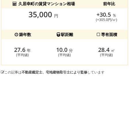
久居幸町の賃貸マンション相場
前年比
35,000
+30.5
％
円
(+305.0円/㎡)
築年数
駅距離
専有面積
27.6
10.0
28.4
年
分
㎡
(平均値)
(平均値)
(平均値)
この記事は
不動産鑑定士、宅地建物取引士により監修
しています