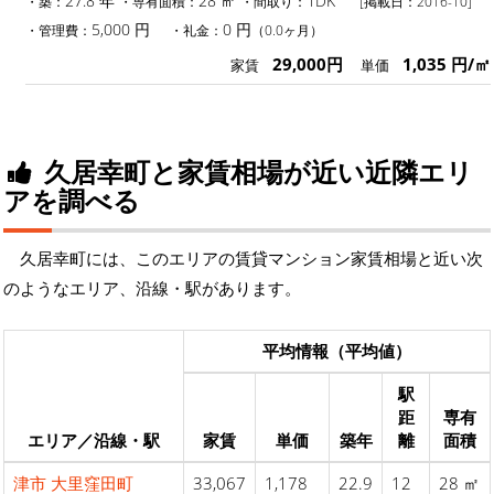
27.8 年
28 ㎡
1DK
・築：
・専有面積：
・間取り：
[掲載日：2016-10]
5,000 円
0 円
・管理費：
・礼金：
（0.0ヶ月）
29,000円
1,035 円/㎡
家賃
単価
久居幸町と家賃相場が近い近隣エリ
アを調べる
久居幸町には、このエリアの賃貸マンション家賃相場と近い次
のようなエリア、沿線・駅があります。
平均情報（平均値）
駅
距
専有
エリア／沿線・駅
家賃
単価
築年
離
面積
津市
大里窪田町
33,067
1,178
22.9
12
28 ㎡