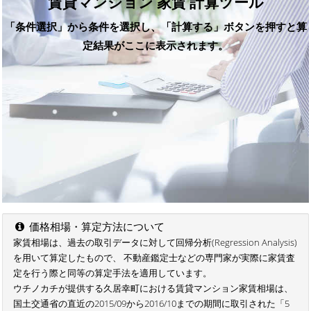
賃貸マンション 家賃 計算ツール
「条件選択」から条件を選択し、「計算する」ボタンを押すと算
定結果がここに表示されます。
価格相場・算定方法について
家賃相場は、過去の取引データに対して回帰分析(Regression Analysis)
を用いて算定したもので、 不動産鑑定士などの専門家が実際に家賃査
定を行う際と同等の算定手法を適用しています。
ウチノカチが提供する久居幸町における賃貸マンション家賃相場は、
国土交通省の直近の2015/09から2016/10までの期間に取引された「5