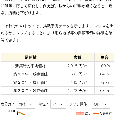
距離等に応じて変化し、例えば、駅からの距離が遠くなると、通
常、賃料は下がります。
それぞれのドットは、掲載事例データを示します。 マウスを重
ねるか、タッチすることにより用途地域等の掲載事例の詳細を確
認できます。
駅距離
家賃
割合
新築時の平均価格
2,015 円/㎡
100 %
築１０年・残存価値
1,693 円/㎡
84 %
築２０年・残存価値
1,445 円/㎡
72 %
築３０年・残存価値
1,272 円/㎡
63 %
色分け：
単位：
タッチ操作：
面積
㎡
OFF
2000
広い
久居幸町