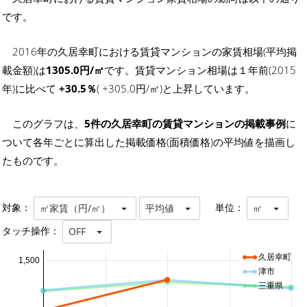
です。
2016年の久居幸町における賃貸マンションの家賃相場(平均掲
載金額)は
1305.0円/㎡
です。賃貸マンション相場は１年前(2015
年)に比べて
+30.5％
( +305.0円/㎡)と上昇しています。
このグラフは、
5件の久居幸町の賃貸マンションの掲載事例
に
ついて各年ごとに算出した掲載価格(面積価格)の平均値を描画し
たものです。
対象：
単位：
㎡家賃（円/㎡）
平均値
㎡
タッチ操作：
OFF
久居幸町
1,500
津市
三重県