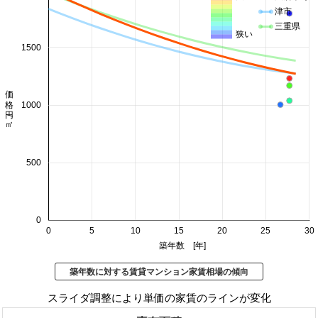
津市
三重県
狭い
1500
価格 円/㎡
1000
500
0
0
5
10
15
20
25
30
築年数 [年]
築年数に対する賃貸マンション家賃相場の傾向
スライダ調整により単価の家賃のラインが変化