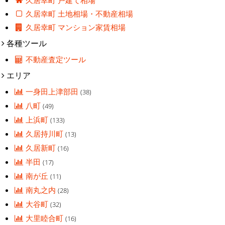
久居幸町 戸建て相場
久居幸町 土地相場・不動産相場
久居幸町 マンション家賃相場
各種ツール
不動産査定ツール
エリア
一身田上津部田
(38)
八町
(49)
上浜町
(133)
久居持川町
(13)
久居新町
(16)
半田
(17)
南が丘
(11)
南丸之内
(28)
大谷町
(32)
大里睦合町
(16)