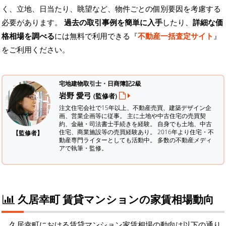
く、立地、日当たり、眺望など、物件ごとの個別要因を考慮する
必要があります。
過去の取引事例を簡単に入手
したり、
詳細な価
格相場を調べる
には無料で利用できる『
不動産一括査定サイト
』
をご利用ください。
宅地建物取引士・日商簿記2級
岩野 愛弓
(監修者)
注文住宅会社で15年以上、不動産売買、建築デザイン企
画、営業企画等に従事。 主に土地や中古住宅の売買契
約、金融・司法書士手続きを経験。
自身でも土地、中古
住宅、商業施設等の売買経験あり。 2016年より住宅・不
【監修者】
動産専門ライターとしても活動中。 多数の不動産メディ
アで執筆・監修。
久居幸町 賃貸マンションの家賃相場動向
久居幸町における賃貸マンション家賃相場の動向は以下の通り