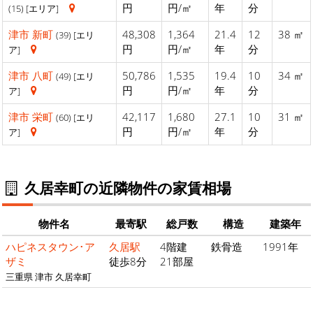
円
円/㎡
年
分
(15) [エリア]
津市
新町
48,308
1,364
21.4
12
38 ㎡
(39) [エリ
円
円/㎡
年
分
ア]
津市
八町
50,786
1,535
19.4
10
34 ㎡
(49) [エリ
円
円/㎡
年
分
ア]
津市
栄町
42,117
1,680
27.1
10
31 ㎡
(60) [エリ
円
円/㎡
年
分
ア]
久居幸町の近隣物件の家賃相場
物件名
最寄駅
総戸数
構造
建築年
ハピネスタウン･ア
久居駅
4階建
鉄骨造
1991年
ザミ
徒歩8分
21部屋
三重県 津市 久居幸町