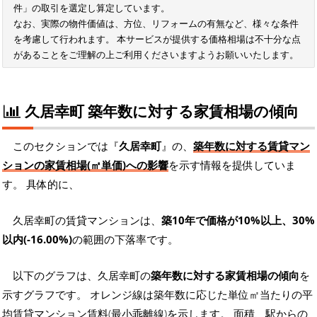
件」の取引を選定し算定しています。
なお、実際の物件価値は、方位、リフォームの有無など、様々な条件
を考慮して行われます。 本サービスが提供する価格相場は不十分な点
があることをご理解の上ご利用くださいますようお願いいたします。
久居幸町 築年数に対する家賃相場の傾向
このセクションでは『
久居幸町
』の、
築年数に対する賃貸マン
ションの家賃相場(㎡単価)への影響
を示す情報を提供していま
す。 具体的に、
久居幸町の賃貸マンションは、
築10年で価格が10%以上、30%
以内(-16.00%)
の範囲の下落率です。
以下のグラフは、久居幸町の
築年数に対する家賃相場の傾向
を
示すグラフです。 オレンジ線は築年数に応じた単位㎡当たりの平
均賃貸マンション賃料(最小乖離線)を示します。 面積、駅からの