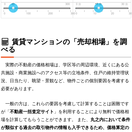
0
43
300
0
分
13
分
30
分
0
100
200
300
0
10
20
30
賃貸マンションの「売却相場」を調
べる
実際の不動産の価格相場は、学区等の周辺環境、近くにある公
共施設・商業施設へのアクセス等の立地条件、住戸の維持管理状
況、日当たり、眺望・景観など、物件ごとの個別要因を考慮する
必要があります。
一般の方は、これらの要因を考慮して計算することは困難です
が「
不動産一括査定サイト
」を利用することにより無料で価格相
場を計算してもらうことができます。 また、
丸之内において条件
が類似する過去の取引物件の情報も入手できるため、価格算定の