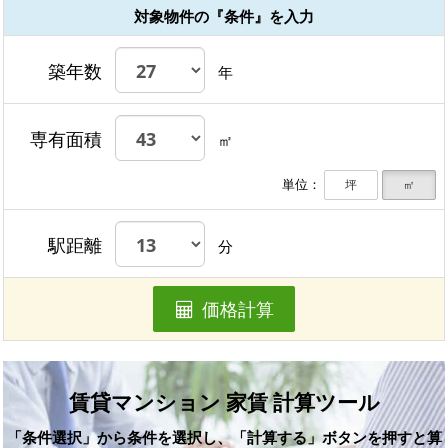
対象物件の『条件』を入力
築年数
年
専有面積
㎡
単位：
坪
㎡
駅距離
分
価格計算
賃貸マンション 家賃 計算ツール
「条件選択」から条件を選択し、「計算する」ボタンを押すと算