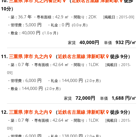
10.
三重県 津市 丸之内養正町
（
近鉄名古屋線 津新町駅
徒歩
10分）
36.7 年
42.9 ㎡
2DK
・築：
・専有面積：
・間取り：
[掲載日：2015-09]
5,000 円
0 円
・管理費：
・礼金：
（0.0ヶ月）
40,000 円
・敷金：
（1.0ヶ月）
40,000円
932 円/㎡
家賃
単価
11.
三重県 津市 丸之内
（
近鉄名古屋線 津新町駅
徒歩 9分）
0.7 年
42.64 ㎡
1LDK
・築：
・専有面積：
・間取り：
[掲載日：2015-
09]
6,000 円
144,000 円
・管理費：
・礼金：
（2.0ヶ月）
144,000 円
・敷金：
（2.0ヶ月）
72,000円
1,688 円/㎡
家賃
単価
12.
三重県 津市 丸之内
（
近鉄名古屋線 津新町駅
徒歩 9分）
0.7 年
42.64 ㎡
1LDK
・築：
・専有面積：
・間取り：
[掲載日：2015-
09]
6,000 円
138,000 円
・管理費：
・礼金：
（2.0ヶ月）