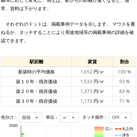
離等に応じて変化し、例えば、駅からの距離が遠くなると、通
常、賃料は下がります。
それぞれのドットは、掲載事例データを示します。 マウスを重
ねるか、タッチすることにより用途地域等の掲載事例の詳細を確
認できます。
駅距離
家賃
割合
新築時の平均価格
1,652 円/㎡
100 %
築１０年・残存価値
1,533 円/㎡
93 %
築２０年・残存価値
1,373 円/㎡
83 %
築３０年・残存価値
1,173 円/㎡
71 %
色分け：
単位：
タッチ操作：
面積
㎡
OFF
2000
広い
丸之内
津市