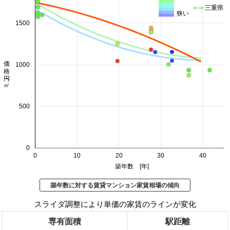
三重県
狭い
1500
価格 円/㎡
1000
500
0
0
10
20
30
40
築年数 [年]
築年数に対する賃貸マンション家賃相場の傾向
スライダ調整により単価の家賃のラインが変化
専有面積
駅距離