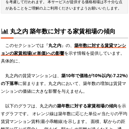
を考慮して行われます。 本サービスが提供する価格相場は不十分な点
があることをご理解の上ご利用くださいますようお願いいたします。
丸之内 築年数に対する家賃相場の傾向
このセクションでは『
丸之内
』の、
築年数に対する賃貸マンシ
ョンの家賃相場(㎡単価)への影響
を示す情報を提供しています。
具体的に、
丸之内の賃貸マンションは、
築10年で価格が10%以内(-7.22%)
の下落率
に留まります。丸之内において、築年数の増加は賃貸マ
ンションの価値に大きな影響を与えません。
以下のグラフは、丸之内の
築年数に対する家賃相場の傾向
を示
すグラフです。 オレンジ線は築年数に応じた単位㎡当たりの平均
賃貸マンション賃料(最小乖離線)を示します。 面積、駅からの距