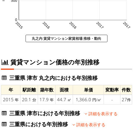
500
0
2015
2016
2016
2017
2017
丸之内 賃貸マンション家賃相場 推移・動向
賃貸マンション価格の年別推移
三重県 津市 丸之内における年別推移
年
駅距離
築年数
面積
単価
変動率
件数
2015
20.1
17.9
44.7
1,366.0
-
27
年
分
年
㎡
円/㎡
件
三重県 津市における年別推移
詳細を表示する
三重県における年別推移
詳細を表示する