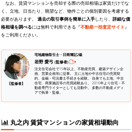
なお、賃貸マンションを売却する際の売却相場は家賃だけでな
く、立地、日当たり、眺望など、物件ごとの個別要因を考慮する
必要があります。
過去の取引事例を簡単に入手
したり、
詳細な価
格相場を調べる
には無料で利用できる『
不動産一括査定サイト
』
をご利用ください。
宅地建物取引士・日商簿記2級
岩野 愛弓
(監修者)
注文住宅会社で15年以上、不動産売買、建築デザイン企
画、営業企画等に従事。 主に土地や中古住宅の売買契
約、金融・司法書士手続きを経験。
自身でも土地、中古
住宅、商業施設等の売買経験あり。 2016年より住宅・不
【監修者】
動産専門ライターとしても活動中。 多数の不動産メディ
アで執筆・監修。
丸之内 賃貸マンションの家賃相場動向