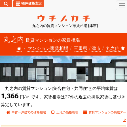
物件価格査定
To
na
丸之内の賃貸マンション家賃相場 [津市]
丸之内
賃貸マンションの家賃相場
マンション家賃相場
三重県
津市
丸之内
丸之内の賃貸マンション(集合住宅・共同住宅)の平均家賃は
1,366
円/㎡ です。家賃相場は27件の過去の掲載家賃に基づき
算定しています。
中古一戸建ての価格相場
土地の価格相場
賃貸マンションの
掲載デー
タ