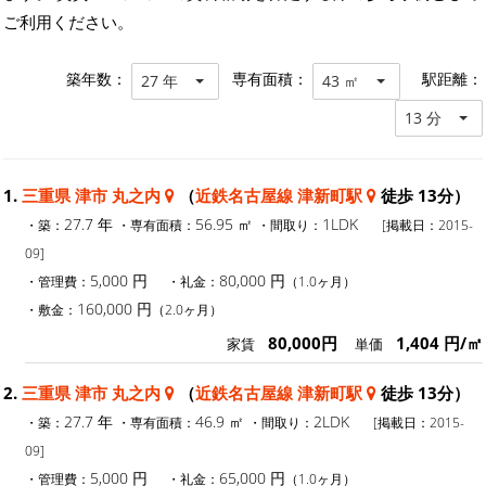
ご利用ください。
築年数：
専有面積：
駅距離：
27 年
43 ㎡
13 分
1.
三重県 津市 丸之内
（
近鉄名古屋線 津新町駅
徒歩 13分）
27.7 年
56.95 ㎡
1LDK
・築：
・専有面積：
・間取り：
[掲載日：2015-
09]
5,000 円
80,000 円
・管理費：
・礼金：
（1.0ヶ月）
160,000 円
・敷金：
（2.0ヶ月）
80,000円
1,404 円/㎡
家賃
単価
2.
三重県 津市 丸之内
（
近鉄名古屋線 津新町駅
徒歩 13分）
27.7 年
46.9 ㎡
2LDK
・築：
・専有面積：
・間取り：
[掲載日：2015-
09]
5,000 円
65,000 円
・管理費：
・礼金：
（1.0ヶ月）