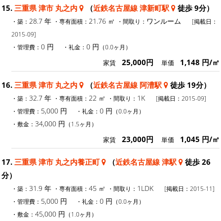
15.
三重県 津市 丸之内
（
近鉄名古屋線 津新町駅
徒歩 9分）
28.7 年
21.76 ㎡
ワンルーム
・築：
・専有面積：
・間取り：
[掲載日：
2015-09]
0 円
0 円
・管理費：
・礼金：
（0.0ヶ月）
25,000円
1,148 円/㎡
家賃
単価
16.
三重県 津市 丸之内
（
近鉄名古屋線 阿漕駅
徒歩 19分）
32.7 年
22 ㎡
1K
・築：
・専有面積：
・間取り：
[掲載日：2015-09]
5,000 円
0 円
・管理費：
・礼金：
（0.0ヶ月）
34,000 円
・敷金：
（1.5ヶ月）
23,000円
1,045 円/㎡
家賃
単価
17.
三重県 津市 丸之内養正町
（
近鉄名古屋線 津駅
徒歩 26
分）
31.9 年
45 ㎡
1LDK
・築：
・専有面積：
・間取り：
[掲載日：2015-11]
5,000 円
0 円
・管理費：
・礼金：
（0.0ヶ月）
45,000 円
・敷金：
（1.0ヶ月）