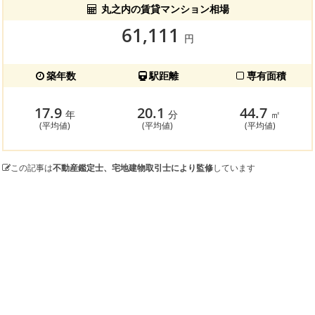
丸之内の賃貸マンション相場
61,111
円
築年数
駅距離
専有面積
17.9
20.1
44.7
年
分
㎡
(平均値)
(平均値)
(平均値)
この記事は
不動産鑑定士、宅地建物取引士により監修
しています