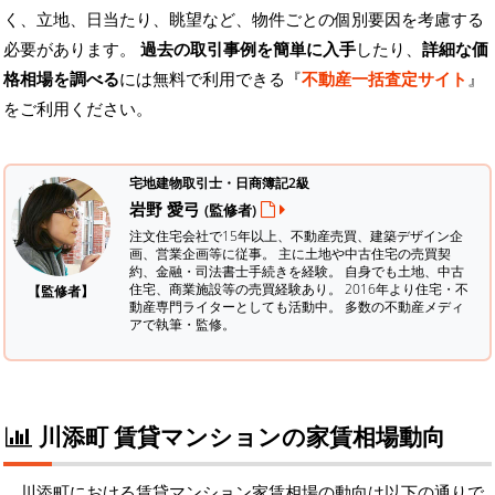
く、立地、日当たり、眺望など、物件ごとの個別要因を考慮する
必要があります。
過去の取引事例を簡単に入手
したり、
詳細な価
格相場を調べる
には無料で利用できる『
不動産一括査定サイト
』
をご利用ください。
宅地建物取引士・日商簿記2級
岩野 愛弓
(監修者)
注文住宅会社で15年以上、不動産売買、建築デザイン企
画、営業企画等に従事。 主に土地や中古住宅の売買契
約、金融・司法書士手続きを経験。
自身でも土地、中古
住宅、商業施設等の売買経験あり。 2016年より住宅・不
【監修者】
動産専門ライターとしても活動中。 多数の不動産メディ
アで執筆・監修。
川添町 賃貸マンションの家賃相場動向
川添町における賃貸マンション家賃相場の動向は以下の通りで