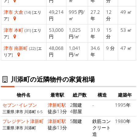
円
㎡
年
分
ア]
津市
大倉
49,214
995 円/
27.2
12
49 ㎡
(14) [エリ
円
㎡
年
分
ア]
津市
本町
53,000
1,025
31.9
15
53 ㎡
(31) [エリ
円
円/㎡
年
分
ア]
津市
南新町
48,068
1,041
34.6
9 分
47 ㎡
(22) [エ
円
円/㎡
年
リア]
川添町の近隣物件の家賃相場
物件名
最寄駅
総戸数
構造
建築年
セブン･イレブン
津新町駅
2階建
-
1995年
徒歩13分
4部屋
三重県 津市 川添町 6-5
プレジデント津新町
津新町駅
5階建
鉄筋コン
1980年
徒歩13分
クリート
三重県 津市 川添町
造