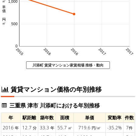
㎡単価 円/㎡
1,000
500
0
2015
2016
2016
2017
2017
川添町 賃貸マンション家賃相場 推移・動向
賃貸マンション価格の年別推移
三重県 津市 川添町における年別推移
年
駅距離
築年数
面積
単価
変動率
件数
2016
12.7
33.3
55.7
719.6
-35.2%
7
年
分
年
㎡
円/㎡
件