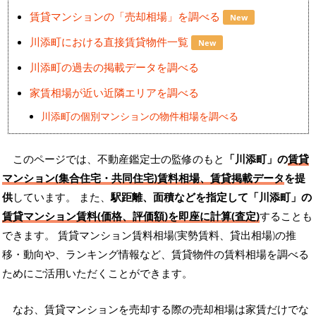
賃貸マンションの「売却相場」を調べる
New
川添町における直接賃貸物件一覧
New
川添町の過去の掲載データを調べる
家賃相場が近い近隣エリアを調べる
川添町の個別マンションの物件相場を調べる
このページでは、不動産鑑定士の監修のもと
「川添町」の
賃貸
マンション(集合住宅・共同住宅)賃料相場、賃貸掲載データ
を提
供
しています。 また、
駅距離、面積などを指定して「川添町」の
賃貸マンション賃料(価格、評価額)を即座に計算(査定)
することも
できます。 賃貸マンション賃料相場(実勢賃料、貸出相場)の推
移・動向や、ランキング情報など、賃貸物件の賃料相場を調べる
ためにご活用いただくことができます。
なお、賃貸マンションを売却する際の売却相場は家賃だけでな