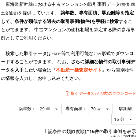
東海道新幹線における中古マンションの取引事例データ
(提供: 国
を提供しています。
築年数、専有面積、駅距離等を指定
土交通省)
して、条件が類似する過去の取引事例(物件)を手軽に検索
するこ
とができます。 中古マンションの価格相場を算定する際の参考事
例としてご利用ください。
検索した取引データはExcel等で利用可能なCSV形式でダウンロ
ードすることができます。 なお、
さらに詳細な物件の取引事例デ
ータを入手したい
場合は『
不動産一括査定サイト
』から個別物件
の情報を入力し、お申し込みください。
取引データ(CSV形式)のダウンロード
築年数：
専有面積：
駅距離：
29 年
70 ㎡
16 分
上記条件の類似度順に
16件
の取引事例を表示
(全 6,473件中)