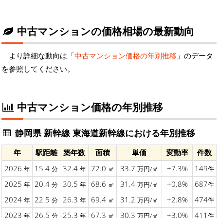
中古マンションの価格相場の最新動向
より詳細な動向は「
中古マンション価格の年別推移
」のデータ
を参照してください。
中古マンション価格の年別推移
静岡県 新幹線 東海道新幹線における年別推移
年
駅距離
築年数
面積
単価
変動率
件数
2026
15.4
32.4
72.0
33.7
+7.3%
149
年
分
年
㎡
万円/㎡
件
2025
20.4
30.5
68.6
31.4
+0.8%
687
年
分
年
㎡
万円/㎡
件
2024
22.5
26.3
69.4
31.2
+2.8%
474
年
分
年
㎡
万円/㎡
件
2023
26.5
25.3
67.3
30.3
+3.0%
411
年
分
年
㎡
万円/㎡
件