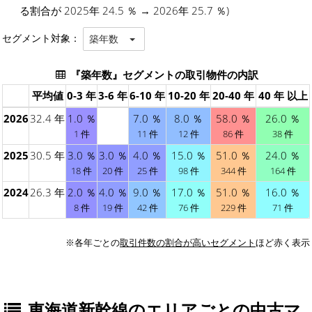
る割合が 2025年 24.5 ％ → 2026年 25.7 ％)
セグメント対象：
築年数
『築年数』セグメントの取引物件の内訳
平均値
0-3 年
3-6 年
6-10 年
10-20 年
20-40 年
40 年 以上
2026
32.4 年
1.0 ％
7.0 ％
8.0 ％
58.0 ％
26.0 ％
1 件
11 件
12 件
86 件
38 件
2025
30.5 年
3.0 ％
3.0 ％
4.0 ％
15.0 ％
51.0 ％
24.0 ％
18 件
20 件
25 件
98 件
344 件
164 件
2024
26.3 年
2.0 ％
4.0 ％
9.0 ％
17.0 ％
51.0 ％
16.0 ％
8 件
19 件
42 件
76 件
229 件
71 件
※各年ごとの
取引件数の割合が高いセグメント
ほど赤く表示
東海道新幹線のエリアごとの中古マ