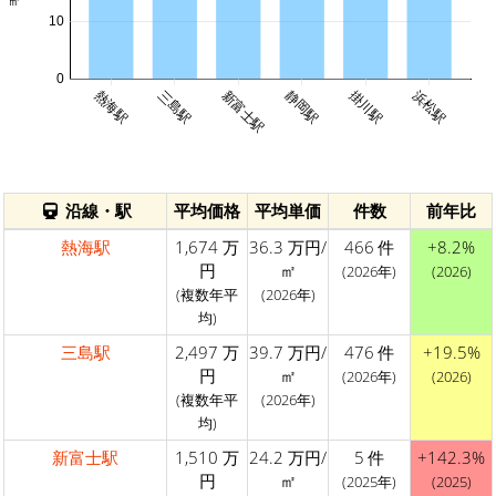
10
0
熱海駅
三島駅
新富士駅
静岡駅
掛川駅
浜松駅
沿線・駅
平均価格
平均単価
件数
前年比
熱海駅
1,674 万
36.3 万円/
466 件
+8.2%
円
㎡
(2026年)
(2026)
(複数年平
(2026年)
均)
三島駅
2,497 万
39.7 万円/
476 件
+19.5%
円
㎡
(2026年)
(2026)
(複数年平
(2026年)
均)
新富士駅
1,510 万
24.2 万円/
5 件
+142.3%
円
㎡
(2025年)
(2025)