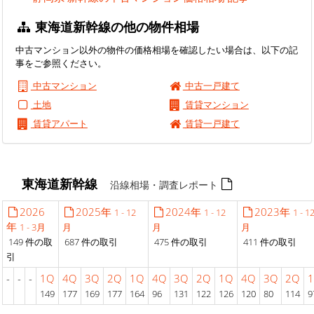
東海道新幹線の他の物件相場
中古マンション以外の物件の価格相場を確認したい場合は、以下の記
事をご参照ください。
中古マンション
中古一戸建て
土地
賃貸マンション
賃貸アパート
賃貸一戸建て
東海道新幹線
沿線相場・調査レポート
2026
2025年
2024年
2023年
1 - 12
1 - 12
1 - 1
年
1 - 3月
月
月
月
149 件の取
687 件の取引
475 件の取引
411 件の取引
引
-
-
-
1Q
4Q
3Q
2Q
1Q
4Q
3Q
2Q
1Q
4Q
3Q
2Q
149
177
169
177
164
96
131
122
126
120
80
114
9