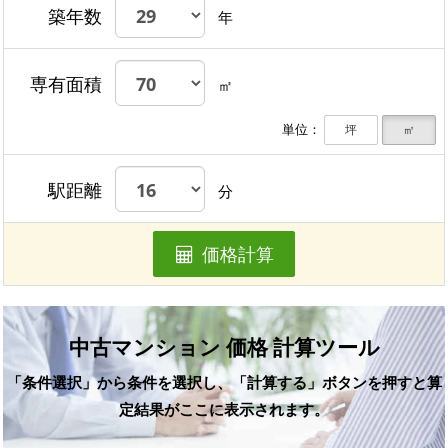
築年数
年
専有面積
㎡
単位：
坪
㎡
駅距離
分
価格計算
中古マンション 価格 計算ツール
「条件選択」から条件を選択し、「計算する」ボタンを押すと算
定結果がここに表示されます。