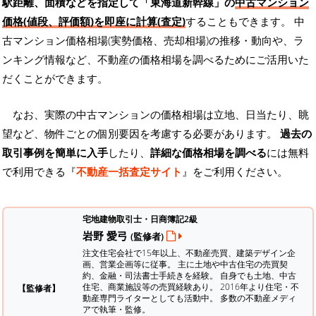
駅距離、面積などを指定して「東海道新幹線」の
中古マンション
価格(値段、評価額)を即座に計算(査定)
することもできます。 中
古マンション価格相場(実勢価格、売却相場)の推移・動向や、ラ
ンキング情報など、不動産の価格相場を調べるためにご活用いた
だくことができます。
なお、実際の中古マンションの価格相場は立地、日当たり、眺
望など、物件ごとの個別要因を考慮する必要があります。
過去の
取引事例を簡単に入手
したり、
詳細な価格相場を調べる
には無料
で利用できる『
不動産一括査定サイト
』をご利用ください。
宅地建物取引士・日商簿記2級
岩野 愛弓
(監修者)
注文住宅会社で15年以上、不動産売買、建築デザイン企
画、営業企画等に従事。 主に土地や中古住宅の売買契
約、金融・司法書士手続きを経験。
自身でも土地、中古
住宅、商業施設等の売買経験あり。 2016年より住宅・不
【監修者】
動産専門ライターとしても活動中。 多数の不動産メディ
アで執筆・監修。