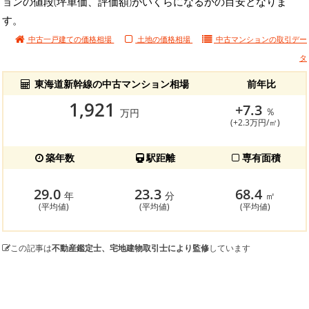
ョンの値段(坪単価、評価額)がいくらになるかの目安となりま
す。
中古一戸建ての価格相場
土地の価格相場
中古マンションの
取引デー
タ
東海道新幹線の中古マンション相場
前年比
1,921
+7.3
％
万円
(+2.3万円/㎡)
築年数
駅距離
専有面積
29.0
23.3
68.4
年
分
㎡
(平均値)
(平均値)
(平均値)
この記事は
不動産鑑定士、宅地建物取引士により監修
しています