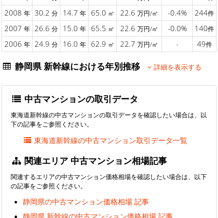
2008
30.2
14.7
65.0
22.6
-0.4%
244
年
分
年
㎡
万円/㎡
件
2007
26.6
15.0
65.5
22.6
-0.0%
140
年
分
年
㎡
万円/㎡
件
2006
24.9
16.0
62.9
22.7
-
49
年
分
年
㎡
万円/㎡
件
静岡県 新幹線における年別推移
詳細を表示する
中古マンションの取引データ
東海道新幹線の中古マンションの取引データを確認したい場合は、以
下の記事をご参照ください。
東海道新幹線の中古マンション取引データ一覧
関連エリア 中古マンション相場記事
関連するエリアの中古マンション価格相場を確認したい場合は、以下
の記事をご参照ください。
静岡県の中古マンション価格相場 記事
静岡県 新幹線の中古マンション価格相場 記事