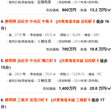
近隣商業
・都市計画(用途地域)：
（売却時期：2015年第4四半期）
860万円
13.2 万円/㎡
売却価格
単価
4.
静岡県 浜松市 中央区 中島
（
JR東海道本線 浜松駅
徒歩 16
分）
27.8 年
65.0 ㎡
4LDK
SRC
・築：
・専有面積：
・間取り：
・構造：
１種住居
・都市計画(用途地域)：
（売却時期：2016年第4四半期）
700万円
10.8 万円/㎡
売却価格
単価
5.
静岡県 浜松市 中央区 鴨江町
（
JR東海道本線 浜松駅
徒歩
15分）
28.0 年
70.0 ㎡
1LDK+S
RC
・築：
・専有面積：
・間取り：
・構造：
２種住居
・都市計画(用途地域)：
（売却時期：2024年第1四半期）
1,400万円
20.0 万円/㎡
売却価格
単価
6.
静岡県 三島市 加茂川町
（
JR東海道本線 三島駅
徒歩 17
分）