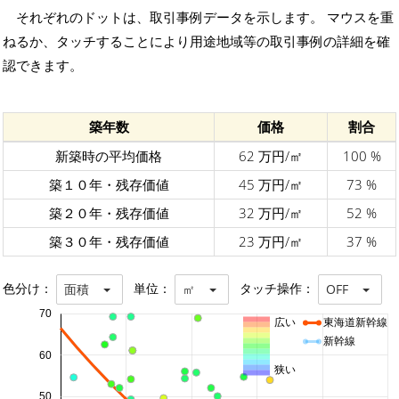
それぞれのドットは、取引事例データを示します。 マウスを重
ねるか、タッチすることにより用途地域等の取引事例の詳細を確
認できます。
築年数
価格
割合
新築時の平均価格
62 万円/㎡
100 %
築１０年・残存価値
45 万円/㎡
73 %
築２０年・残存価値
32 万円/㎡
52 %
築３０年・残存価値
23 万円/㎡
37 %
色分け：
単位：
タッチ操作：
面積
㎡
OFF
70
広い
東海道新幹線
新幹線
60
狭い
50