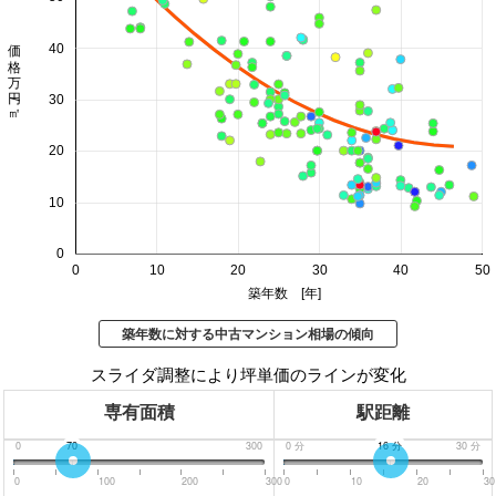
価格 万円/㎡
40
30
20
10
0
0
10
20
30
40
50
築年数 [年]
築年数に対する中古マンション相場の傾向
スライダ調整により坪単価のラインが変化
専有面積
駅距離
0
70
300
0
分
16
分
30
分
0
100
200
300
0
10
20
30