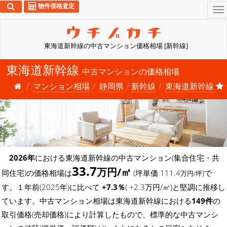
物件価格査定
To
na
東海道新幹線の中古マンション価格相場 [新幹線]
東海道新幹線
中古マンションの価格相場
マンション相場
静岡県
新幹線
東海道新幹線
2026年
における東海道新幹線の中古マンション(集合住宅・共
33.7
万円/㎡
同住宅)の価格相場は
(坪単価 111.4
)で
万円/坪
す。１年前(2025年)に比べて
+7.3％
( +2.3万円/㎡)と堅調に推移し
ています。中古マンション相場は東海道新幹線における
149件
の
取引価格(売却価格)により計算したもので、標準的な中古マンシ