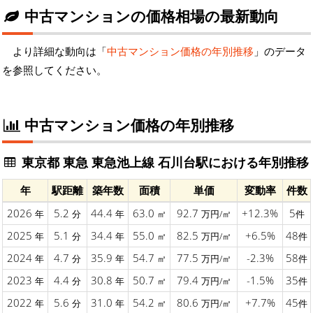
中古マンションの価格相場の最新動向
より詳細な動向は「
中古マンション価格の年別推移
」のデータ
を参照してください。
中古マンション価格の年別推移
東京都 東急 東急池上線 石川台駅における年別推移
年
駅距離
築年数
面積
単価
変動率
件数
2026
5.2
44.4
63.0
92.7
+12.3%
5
年
分
年
㎡
万円/㎡
件
2025
5.1
34.4
55.0
82.5
+6.5%
48
年
分
年
㎡
万円/㎡
件
2024
4.7
35.9
54.7
77.5
-2.3%
58
年
分
年
㎡
万円/㎡
件
2023
4.4
30.8
50.7
79.4
-1.5%
35
年
分
年
㎡
万円/㎡
件
2022
5.6
31.0
54.2
80.6
+7.7%
45
年
分
年
㎡
万円/㎡
件