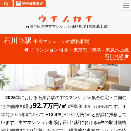
物件価格査定
To
na
石川台駅の中古マンション価格相場 [東急池上線]
石川台駅
中古マンションの価格相場
マンション相場
東京都
東急
東急池上線
石川台駅
2026年
における石川台駅の中古マンション(集合住宅・共同住
92.7
万円/㎡
宅)の価格相場は
(坪単価 306.5
)です。１
万円/坪
年前(2025年)に比べて
+12.3％
( +10.2万円/㎡)と好調に推移して
います。中古マンション相場は石川台駅における
5件
の取引価格
(売却価格)により計算したもので、標準的な中古マンションの値