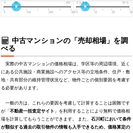
0
55
300
0
分
5
分
30
分
0
100
200
300
0
10
20
30
中古マンションの「売却相場」を調
べる
実際の中古マンションの価格相場は、学区等の周辺環境、近く
にある公共施設・商業施設へのアクセス等の立地条件、住戸・敷
地・共有部分の維持管理状況など、物件ごとの個別要因を考慮す
る必要があります。
一般の方は、これらの要因を考慮して計算することは困難です
が「
不動産一括査定サイト
」を利用することにより無料で価格相
場を計算してもらうことができます。 また、
石川町において条件
が類似する過去の取引物件の情報も入手できるため、価格算定の