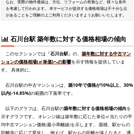
なお、実際の物件価値は、方位、リフォームの有無など、様々な条件
を考慮して行われます。 本サービスが提供する価格相場は不十分な点
があることをご理解の上ご利用くださいますようお願いいたします。
石川台駅 築年数に対する価格相場の傾向
このセクションでは『
石川台駅
』の、
築年数に対する中古マン
ションの価格相場(㎡単価)への影響
を示す情報を提供していま
す。 具体的に、
石川台駅の中古マンションは、
築10年で価格が10%以上、30%
以内(-14.85%)
の範囲の下落率です。
以下のグラフは、石川台駅の
築年数に対する価格相場の傾向
を
示すグラフです。 オレンジ線は築年数に応じた単位㎡当たりの平
均中古マンション価格(最小乖離線)を示します。 面積、駅からの
距離等に応じて変化し、例えば、駅からの距離が遠くなると、通