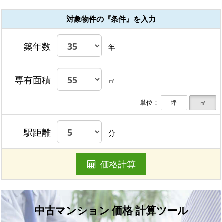
対象物件の『条件』を入力
築年数
年
専有面積
㎡
単位：
坪
㎡
駅距離
分
価格計算
中古マンション 価格 計算ツール