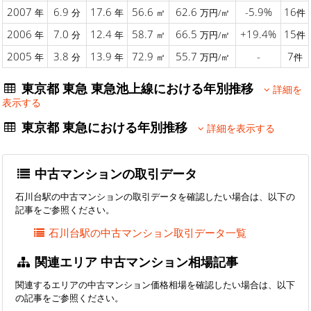
2007
6.9
17.6
56.6
62.6
-5.9%
16
年
分
年
㎡
万円/㎡
件
2006
7.0
12.4
58.7
66.5
+19.4%
15
年
分
年
㎡
万円/㎡
件
2005
3.8
13.9
72.9
55.7
-
7
年
分
年
㎡
万円/㎡
件
東京都 東急 東急池上線における年別推移
詳細を
表示する
東京都 東急における年別推移
詳細を表示する
中古マンションの取引データ
石川台駅の中古マンションの取引データを確認したい場合は、以下の
記事をご参照ください。
石川台駅の中古マンション取引データ一覧
関連エリア 中古マンション相場記事
関連するエリアの中古マンション価格相場を確認したい場合は、以下
の記事をご参照ください。