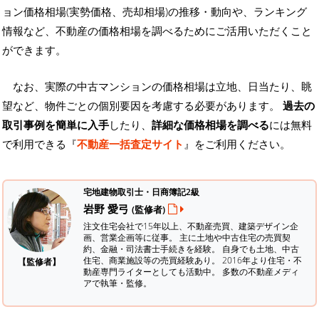
ョン価格相場(実勢価格、売却相場)の推移・動向や、ランキング
情報など、不動産の価格相場を調べるためにご活用いただくこと
ができます。
なお、実際の中古マンションの価格相場は立地、日当たり、眺
望など、物件ごとの個別要因を考慮する必要があります。
過去の
取引事例を簡単に入手
したり、
詳細な価格相場を調べる
には無料
で利用できる『
不動産一括査定サイト
』をご利用ください。
宅地建物取引士・日商簿記2級
岩野 愛弓
(監修者)
注文住宅会社で15年以上、不動産売買、建築デザイン企
画、営業企画等に従事。 主に土地や中古住宅の売買契
約、金融・司法書士手続きを経験。
自身でも土地、中古
住宅、商業施設等の売買経験あり。 2016年より住宅・不
【監修者】
動産専門ライターとしても活動中。 多数の不動産メディ
アで執筆・監修。