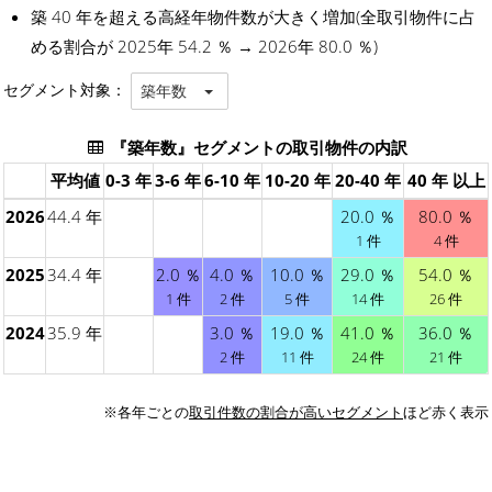
築 40 年を超える高経年物件数が大きく増加(全取引物件に占
める割合が 2025年 54.2 ％ → 2026年 80.0 ％)
セグメント対象：
築年数
『築年数』セグメントの取引物件の内訳
平均値
0-3 年
3-6 年
6-10 年
10-20 年
20-40 年
40 年 以上
2026
44.4 年
20.0 ％
80.0 ％
1 件
4 件
2025
34.4 年
2.0 ％
4.0 ％
10.0 ％
29.0 ％
54.0 ％
1 件
2 件
5 件
14 件
26 件
2024
35.9 年
3.0 ％
19.0 ％
41.0 ％
36.0 ％
2 件
11 件
24 件
21 件
※各年ごとの
取引件数の割合が高いセグメント
ほど赤く表示