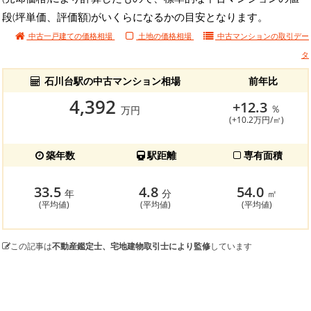
段(坪単価、評価額)がいくらになるかの目安となります。
中古一戸建ての価格相場
土地の価格相場
中古マンションの
取引デー
タ
石川台駅の中古マンション相場
前年比
4,392
+12.3
％
万円
(+10.2万円/㎡)
築年数
駅距離
専有面積
33.5
4.8
54.0
年
分
㎡
(平均値)
(平均値)
(平均値)
この記事は
不動産鑑定士、宅地建物取引士により監修
しています