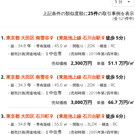
5 分
上記条件の類似度順に
25件
の取引事例を表示
(全 521件中)
1.
東京都 大田区 南雪谷
（
東急池上線 石川台駅
徒歩 5分）
34.8 年
45.0 ㎡
2DK
RC
・築：
・専有面積：
・間取り：
・構造：
１中住専
・都市計画(用途地域)：
（売却時期：2019年第4四半期）
2,300万円
51.1 万円/㎡
売却価格
単価
2.
東京都 大田区 南雪谷
（
東急池上線 石川台駅
徒歩 5分）
34.3 年
45.0 ㎡
2DK
RC
・築：
・専有面積：
・間取り：
・構造：
１中住専
・都市計画(用途地域)：
（売却時期：2019年第2四半期）
3,000万円
66.7 万円/㎡
売却価格
単価
3.
東京都 大田区 石川町
（
東急池上線 石川台駅
徒歩 6分）
34.8 年
55.0 ㎡
3LDK
RC
・築：
・専有面積：
・間取り：
・構造：
１中住専
・都市計画(用途地域)：
（売却時期：2005年第4四半期）