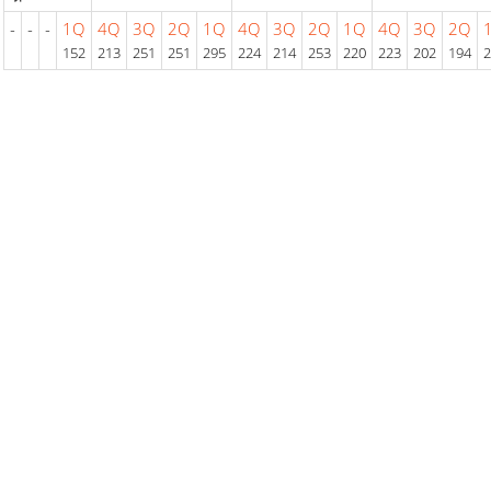
-
-
-
1Q
4Q
3Q
2Q
1Q
4Q
3Q
2Q
1Q
4Q
3Q
2Q
152
213
251
251
295
224
214
253
220
223
202
194
2