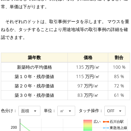
常、単価は下がります。
それぞれのドットは、取引事例データを示します。 マウスを重
ねるか、タッチすることにより用途地域等の取引事例の詳細を確
認できます。
築年数
価格
割合
新築時の平均価格
135 万円/㎡
100 %
築１０年・残存価値
115 万円/㎡
85 %
築２０年・残存価値
97 万円/㎡
72 %
築３０年・残存価値
83 万円/㎡
61 %
色分け：
単位：
タッチ操作：
面積
㎡
OFF
広い
石川台駅
200
東急池上線