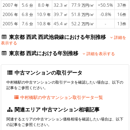
2007
5.6
8.0
32.3
77.9
+50.5%
37
年
分
年
㎡
万円/㎡
件
2006
6.8
10.9
39.7
51.8
-0.8%
16
年
分
年
㎡
万円/㎡
件
2005
7.6
10.8
45.4
52.2
-
13
年
分
年
㎡
万円/㎡
件
東京都 西武 西武池袋線における年別推移
詳細を
表示する
東京都 西武における年別推移
詳細を表示する
中古マンションの取引データ
中村橋駅の中古マンションの取引データを確認したい場合は、以下の
記事をご参照ください。
中村橋駅の中古マンション取引データ一覧
関連エリア 中古マンション相場記事
関連するエリアの中古マンション価格相場を確認したい場合は、以下
の記事をご参照ください。