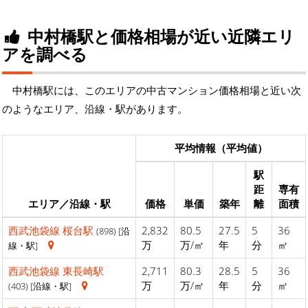
中村橋駅と価格相場が近い近隣エリ
アを調べる
中村橋駅には、このエリアの中古マンション価格相場と近い次
のようなエリア、沿線・駅があります。
平均情報（平均値）
駅
距
専有
エリア／沿線・駅
価格
単価
築年
離
面積
西武池袋線
桜台駅
2,832
80.5
27.5
5
36
(898) [沿
万
万/㎡
年
分
㎡
線・駅]
西武池袋線
東長崎駅
2,711
80.3
28.5
5
36
万
万/㎡
年
分
㎡
(403) [沿線・駅]