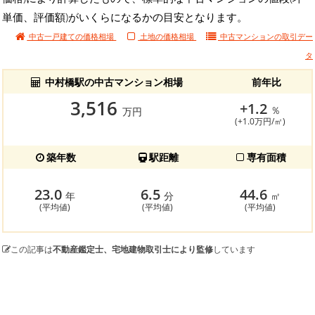
単価、評価額)がいくらになるかの目安となります。
中古一戸建ての価格相場
土地の価格相場
中古マンションの
取引デー
タ
中村橋駅の中古マンション相場
前年比
3,516
+1.2
％
万円
(+1.0万円/㎡)
築年数
駅距離
専有面積
23.0
6.5
44.6
年
分
㎡
(平均値)
(平均値)
(平均値)
この記事は
不動産鑑定士、宅地建物取引士により監修
しています