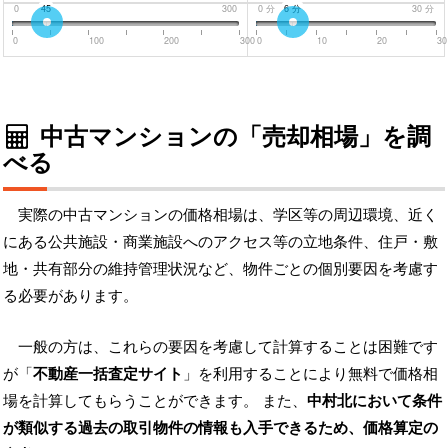
0
45
300
0
分
6
分
30
分
0
100
200
300
0
10
20
30
中古マンションの「売却相場」を調
べる
実際の中古マンションの価格相場は、学区等の周辺環境、近く
にある公共施設・商業施設へのアクセス等の立地条件、住戸・敷
地・共有部分の維持管理状況など、物件ごとの個別要因を考慮す
る必要があります。
一般の方は、これらの要因を考慮して計算することは困難です
が「
不動産一括査定サイト
」を利用することにより無料で価格相
場を計算してもらうことができます。 また、
中村北において条件
が類似する過去の取引物件の情報も入手できるため、価格算定の