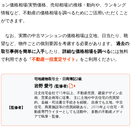
ョン価格相場(実勢価格、売却相場)の推移・動向や、ランキング
情報など、不動産の価格相場を調べるためにご活用いただくこと
ができます。
なお、実際の中古マンションの価格相場は立地、日当たり、眺
望など、物件ごとの個別要因を考慮する必要があります。
過去の
取引事例を簡単に入手
したり、
詳細な価格相場を調べる
には無料
で利用できる『
不動産一括査定サイト
』をご利用ください。
宅地建物取引士・日商簿記2級
岩野 愛弓
(監修者)
注文住宅会社で15年以上、不動産売買、建築デザイン企
画、営業企画等に従事。 主に土地や中古住宅の売買契
約、金融・司法書士手続きを経験。
自身でも土地、中古
住宅、商業施設等の売買経験あり。 2016年より住宅・不
【監修者】
動産専門ライターとしても活動中。 多数の不動産メディ
アで執筆・監修。