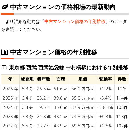
中古マンションの価格相場の最新動向
より詳細な動向は「
中古マンション価格の年別推移
」のデータ
を参照してください。
中古マンション価格の年別推移
東京都 西武 西武池袋線 中村橋駅における年別推移
年
駅距離
築年数
面積
単価
変動率
件数
2026
5.8
26.5
51.6
86.0
+1.2%
19
年
分
年
㎡
万円/㎡
件
2025
6.4
23.2
39.8
85.0
-3.4%
114
年
分
年
㎡
万円/㎡
件
2024
6.3
19.5
45.6
87.9
+18.4%
103
年
分
年
㎡
万円/㎡
件
2023
7.3
24.8
48.5
74.3
+6.3%
113
年
分
年
㎡
万円/㎡
件
2022
6.5
23.7
48.9
69.8
+1.6%
102
年
分
年
㎡
万円/㎡
件