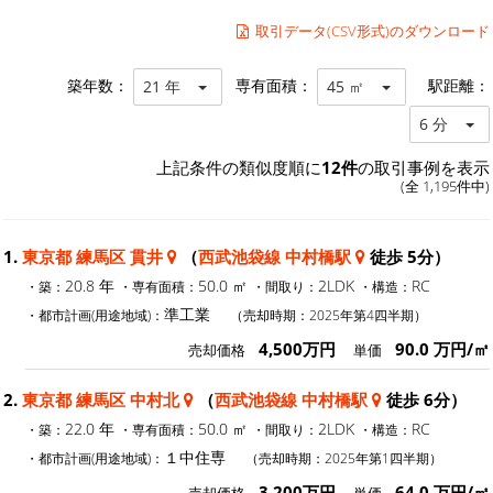
取引データ(CSV形式)のダウンロード
築年数：
専有面積：
駅距離：
21 年
45 ㎡
6 分
上記条件の類似度順に
12件
の取引事例を表示
(全 1,195件中)
1.
東京都 練馬区 貫井
（
西武池袋線 中村橋駅
徒歩 5分）
20.8 年
50.0 ㎡
2LDK
RC
・築：
・専有面積：
・間取り：
・構造：
準工業
・都市計画(用途地域)：
（売却時期：2025年第4四半期）
4,500万円
90.0 万円/㎡
売却価格
単価
2.
東京都 練馬区 中村北
（
西武池袋線 中村橋駅
徒歩 6分）
22.0 年
50.0 ㎡
2LDK
RC
・築：
・専有面積：
・間取り：
・構造：
１中住専
・都市計画(用途地域)：
（売却時期：2025年第1四半期）
3,200万円
64.0 万円/㎡