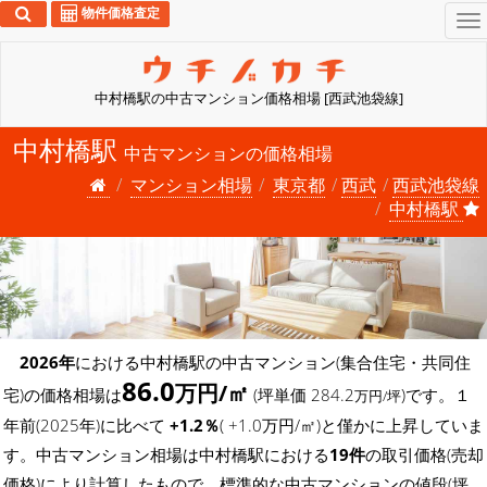
物件価格査定
To
na
中村橋駅の中古マンション価格相場 [西武池袋線]
中村橋駅
中古マンションの価格相場
マンション相場
東京都
西武
西武池袋線
中村橋駅
2026年
における中村橋駅の中古マンション(集合住宅・共同住
86.0
万円/㎡
宅)の価格相場は
(坪単価 284.2
)です。１
万円/坪
年前(2025年)に比べて
+1.2％
( +1.0万円/㎡)と僅かに上昇していま
す。中古マンション相場は中村橋駅における
19件
の取引価格(売却
価格)により計算したもので、標準的な中古マンションの値段(坪