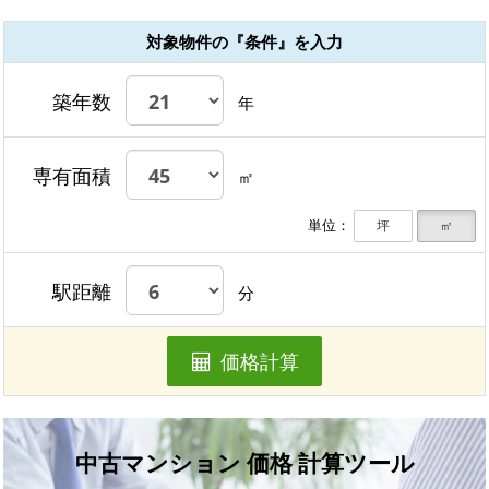
対象物件の『条件』を入力
築年数
年
専有面積
㎡
単位：
坪
㎡
駅距離
分
価格計算
中古マンション 価格 計算ツール