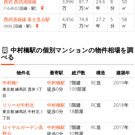
西武
西武池袋線
3,996
81.7
24.6
8
50
万
万/㎡
年
分
㎡
(14,462) [沿線・駅]
西武池袋線
富士見台駅
4,456
74.8
27.2
5
58
万
万/㎡
年
分
㎡
(666) [沿線・駅]
中村橋駅の個別マンションの物件相場を調
べる
物件名
最寄駅
総戸数
構造
建築年
中村橋II
中村橋駅
7階建
RC造
2019年
徒歩0分
109部屋
東京都 練馬区 貫井 5丁
目
リリーゼ中村北
中村橋駅
5階建
RC造
2018年
徒歩0分
18部屋
東京都 練馬区 中村北 3
丁目
ロイヤルガーデン高
中村橋駅
7階建
RC造
2017年
野台
徒歩0分
32部屋