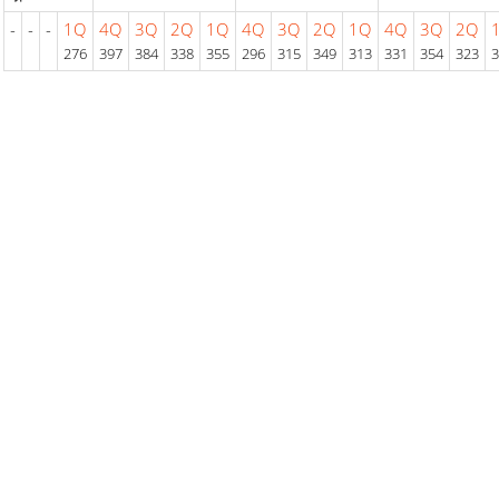
-
-
-
1Q
4Q
3Q
2Q
1Q
4Q
3Q
2Q
1Q
4Q
3Q
2Q
276
397
384
338
355
296
315
349
313
331
354
323
3