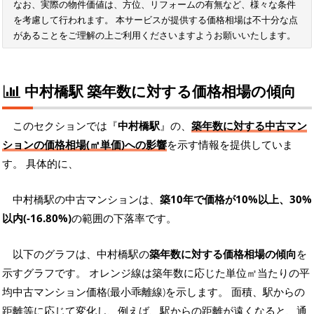
なお、実際の物件価値は、方位、リフォームの有無など、様々な条件
を考慮して行われます。 本サービスが提供する価格相場は不十分な点
があることをご理解の上ご利用くださいますようお願いいたします。
中村橋駅 築年数に対する価格相場の傾向
このセクションでは『
中村橋駅
』の、
築年数に対する中古マン
ションの価格相場(㎡単価)への影響
を示す情報を提供していま
す。 具体的に、
中村橋駅の中古マンションは、
築10年で価格が10%以上、30%
以内(-16.80%)
の範囲の下落率です。
以下のグラフは、中村橋駅の
築年数に対する価格相場の傾向
を
示すグラフです。 オレンジ線は築年数に応じた単位㎡当たりの平
均中古マンション価格(最小乖離線)を示します。 面積、駅からの
距離等に応じて変化し、例えば、駅からの距離が遠くなると、通