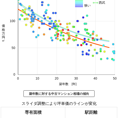
西武
狭い
100
価格 万円/㎡
50
0
0
10
20
30
40
50
築年数 [年]
築年数に対する中古マンション相場の傾向
スライダ調整により坪単価のラインが変化
専有面積
駅距離