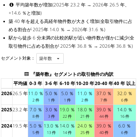
平均築年数が増加(2025年 23.2 年 → 2026年 26.5 年、
+14.6 ％と増加)
築 40 年を超える高経年物件数が大きく増加(全取引物件に占
める割合が 2025年 14.0 ％ → 2026年 31.6 ％)
駅から徒歩 6 分未満の比較的駅が近い物件数が僅かに減少(全
取引物件に占める割合が 2025年 36.8 ％ → 2026年 36.8 ％)
セグメント対象：
築年数
『築年数』セグメントの取引物件の内訳
平均値
0-3 年
3-6 年
6-10 年
10-20 年
20-40 年
40 年 以上
2026
26.5 年
11.0 ％
5.0 ％
5.0 ％
11.0 ％
37.0 ％
32.0 ％
2 件
1 件
1 件
2 件
7 件
6 件
2025
23.2 年
7.0 ％
3.0 ％
19.0 ％
18.0 ％
39.0 ％
14.0 ％
8 件
3 件
22 件
21 件
44 件
16 件
2024
19.5 年
5.0 ％
13.0 ％
14.0 ％
24.0 ％
39.0 ％
6.0 ％
5 件
13 件
14 件
25 件
40 件
6 件