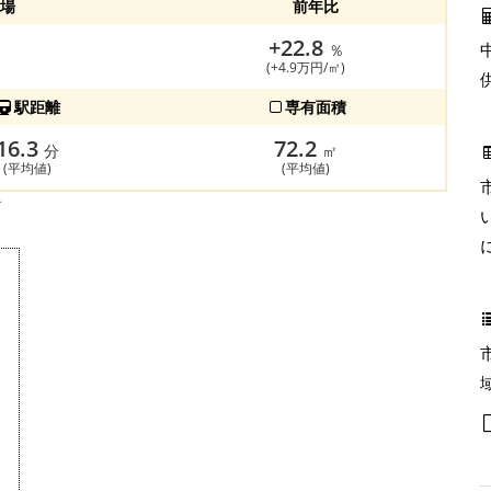
場
前年比
+22.8
％
(+4.9万円/㎡)
駅距離
専有面積
16.3
72.2
分
㎡
(平均値)
(平均値)
す