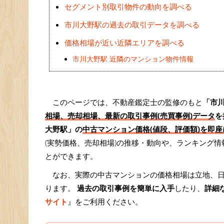
セグメント別取引物件の動向を調べる
市川大野駅の過去の取引データを調べる
価格相場が近い近隣エリアを調べる
市川大野駅 近隣のマンション物件情報
このページでは、不動産鑑定士の監修のもと
「市
相場、売却相場、最新の取引事例(売買事例)データ
を
大野駅」の
中古マンション価格(値段、評価額)を即座
(実勢価格、売却相場)の推移・動向や、ランキング
とができます。
なお、実際の中古マンションの価格相場は立地、
ります。
過去の取引事例を簡単に入手
したり、
詳細
サイト
』をご利用ください。