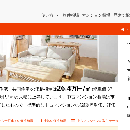
使い方
物件相場
マンション相場
戸建て相
26.4
万円/㎡
住宅・共同住宅)の価格相場は
(坪単価 87.1
4.9万円/㎡)と大幅に上昇しています。中古マンション相場は市
算したもので、標準的な中古マンションの値段(坪単価、評価
中古一戸建ての価格相場
土地の価格相場
中古マンションの
取引データ