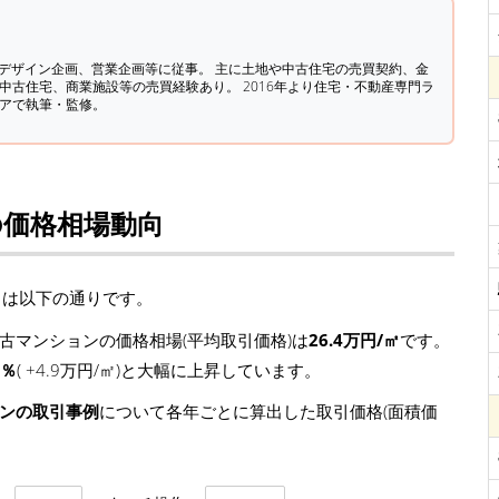
築デザイン企画、営業企画等に従事。 主に土地や中古住宅の売買契約、金
中古住宅、商業施設等の売買経験あり。 2016年より住宅・不動産専門ラ
ィアで執筆・監修。
の価格相場動向
向は以下の通りです。
古マンションの価格相場(平均取引価格)は
26.4万円/㎡
です。
8％
( +4.9万円/㎡)と大幅に上昇しています。
ョンの取引事例
について各年ごとに算出した取引価格(面積価