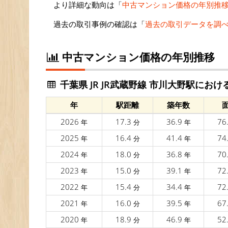
より詳細な動向は「
中古マンション価格の年別推
過去の取引事例の確認は「
過去の取引データを調
中古マンション価格の年別推移
千葉県 JR JR武蔵野線 市川大野駅にお
年
駅距離
築年数
2026
17.3
36.9
76
年
分
年
2025
16.4
41.4
74
年
分
年
2024
18.0
36.8
70
年
分
年
2023
15.0
39.1
72
年
分
年
2022
15.4
34.4
72
年
分
年
2021
16.0
39.5
67
年
分
年
2020
18.9
46.9
52
年
分
年