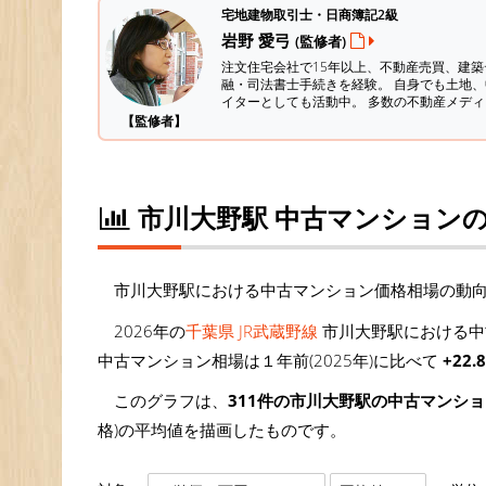
宅地建物取引士・日商簿記2級
岩野 愛弓
(監修者)
注文住宅会社で15年以上、不動産売買、建
融・司法書士手続きを経験。
自身でも土地、
イターとしても活動中。 多数の不動産メデ
【監修者】
市川大野駅 中古マンション
市川大野駅における中古マンション価格相場の動
2026年の
千葉県 JR武蔵野線
市川大野駅における中
中古マンション相場は１年前(2025年)に比べて
+22.
このグラフは、
311件の市川大野駅の中古マンシ
格)の平均値を描画したものです。