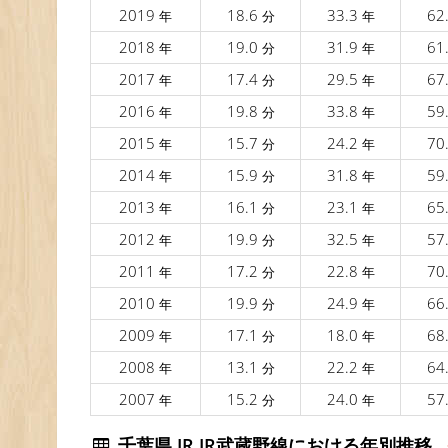
2019
18.6
33.3
62
年
分
年
2018
19.0
31.9
61
年
分
年
2017
17.4
29.5
67
年
分
年
2016
19.8
33.8
59
年
分
年
2015
15.7
24.2
70
年
分
年
2014
15.9
31.8
59
年
分
年
2013
16.1
23.1
65
年
分
年
2012
19.9
32.5
57
年
分
年
2011
17.2
22.8
70
年
分
年
2010
19.9
24.9
66
年
分
年
2009
17.1
18.0
68
年
分
年
2008
13.1
22.2
64
年
分
年
2007
15.2
24.0
57
年
分
年
千葉県 JR JR武蔵野線における年別推移