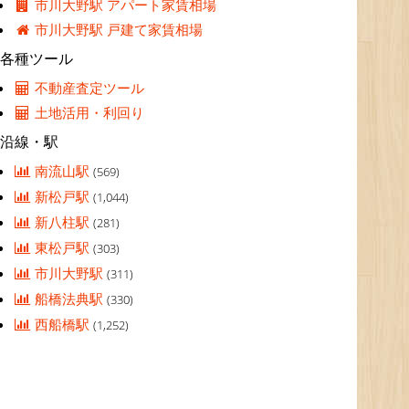
市川大野駅 アパート家賃相場
市川大野駅 戸建て家賃相場
各種ツール
不動産査定ツール
土地活用・利回り
沿線・駅
南流山駅
(569)
新松戸駅
(1,044)
新八柱駅
(281)
東松戸駅
(303)
市川大野駅
(311)
船橋法典駅
(330)
西船橋駅
(1,252)