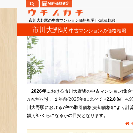
物件価格査定
市川大野駅の中古マンション価格相場 [JR武蔵野線]
市川大野駅
中古マンションの価格相場
2026年
における市川大野駅の中古マンション(集合
)です。１年前(2025年)に比べて
+22.8％
( +
万円/坪
川大野駅における
7件
の取引価格(売却価格)により計
額)がいくらになるかの目安となります。