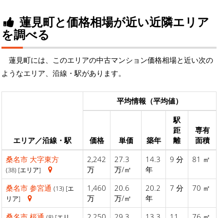
蓮見町と価格相場が近い近隣エリア
を調べる
蓮見町には、このエリアの中古マンション価格相場と近い次の
ようなエリア、沿線・駅があります。
平均情報（平均値）
駅
距
専有
エリア／沿線・駅
価格
単価
築年
離
面積
桑名市
大字東方
2,242
27.3
14.3
9 分
81 ㎡
万
万/㎡
年
(38) [エリア]
桑名市
参宮通
1,460
20.6
20.2
7 分
70 ㎡
(13) [エ
万
万/㎡
年
リア]
桑名市
桜通
2,250
29.3
13.3
11
76 ㎡
(8) [エリ