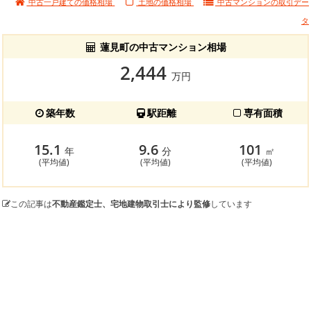
中古一戸建ての価格相場
土地の価格相場
中古マンションの
取引デー
タ
蓮見町の中古マンション相場
2,444
万円
築年数
駅距離
専有面積
15.1
9.6
101
年
分
㎡
(平均値)
(平均値)
(平均値)
この記事は
不動産鑑定士、宅地建物取引士により監修
しています