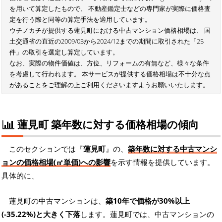
を用いて算定したもので、 不動産鑑定士などの専門家が実際に価格査
定を行う際と同等の算定手法を適用しています。
ウチノカチが提供する蓮見町における中古マンション価格相場は、 国
土交通省の直近の2009/03から2024/12までの期間に取引された「25
件」の取引を選定し算定しています。
なお、実際の物件価値は、方位、リフォームの有無など、様々な条件
を考慮して行われます。 本サービスが提供する価格相場は不十分な点
があることをご理解の上ご利用くださいますようお願いいたします。
蓮見町 築年数に対する価格相場の傾向
このセクションでは『
蓮見町
』の、
築年数に対する中古マンシ
ョンの価格相場(㎡単価)への影響
を示す情報を提供しています。
具体的に、
蓮見町の中古マンションは、
築10年で価格が30%以上
(-35.22%)と大きく下落
します。蓮見町では、中古マンションの