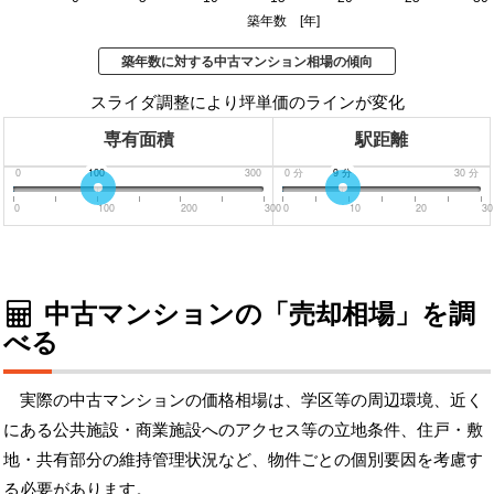
築年数 [年]
築年数に対する中古マンション相場の傾向
スライダ調整により坪単価のラインが変化
専有面積
駅距離
0
100
300
0
分
9
分
30
分
0
100
200
300
0
10
20
30
中古マンションの「売却相場」を調
べる
実際の中古マンションの価格相場は、学区等の周辺環境、近く
にある公共施設・商業施設へのアクセス等の立地条件、住戸・敷
地・共有部分の維持管理状況など、物件ごとの個別要因を考慮す
る必要があります。