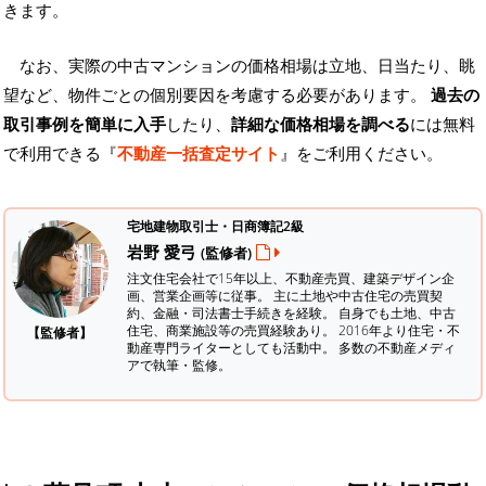
きます。
なお、実際の中古マンションの価格相場は立地、日当たり、眺
望など、物件ごとの個別要因を考慮する必要があります。
過去の
取引事例を簡単に入手
したり、
詳細な価格相場を調べる
には無料
で利用できる『
不動産一括査定サイト
』をご利用ください。
宅地建物取引士・日商簿記2級
岩野 愛弓
(監修者)
注文住宅会社で15年以上、不動産売買、建築デザイン企
画、営業企画等に従事。 主に土地や中古住宅の売買契
約、金融・司法書士手続きを経験。
自身でも土地、中古
住宅、商業施設等の売買経験あり。 2016年より住宅・不
【監修者】
動産専門ライターとしても活動中。 多数の不動産メディ
アで執筆・監修。