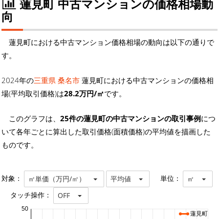
蓮見町 中古マンションの価格相場動
向
蓮見町における中古マンション価格相場の動向は以下の通りで
す。
2024年の
三重県 桑名市
蓮見町における中古マンションの価格相
場(平均取引価格)は
28.2万円/㎡
です。
このグラフは、
25件の蓮見町の中古マンションの取引事例
につ
いて各年ごとに算出した取引価格(面積価格)の平均値を描画した
ものです。
対象：
単位：
㎡単価（万円/㎡）
平均値
㎡
タッチ操作：
OFF
50
蓮見町