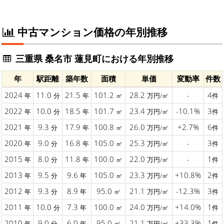
中古マンション価格の年別推移
三重県 桑名市 蓮見町における年別推移
年
駅距離
築年数
面積
単価
変動率
件数
2024
11.0
21.5
101.2
28.2
-
4
年
分
年
㎡
万円/㎡
件
2022
10.0
18.5
101.7
23.4
-10.1%
3
年
分
年
㎡
万円/㎡
件
2021
9.3
17.9
100.8
26.0
+2.7%
6
年
分
年
㎡
万円/㎡
件
2020
9.0
16.8
105.0
25.3
-
3
年
分
年
㎡
万円/㎡
件
2015
8.0
11.8
100.0
22.0
-
1
年
分
年
㎡
万円/㎡
件
2013
9.5
9.6
105.0
23.3
+10.8%
2
年
分
年
㎡
万円/㎡
件
2012
9.3
8.9
95.0
21.1
-12.3%
3
年
分
年
㎡
万円/㎡
件
2011
10.0
7.3
100.0
24.0
+14.0%
1
年
分
年
㎡
万円/㎡
件
2010
9.0
6.0
95.0
21.1
+33.3%
1
年
分
年
㎡
万円/㎡
件