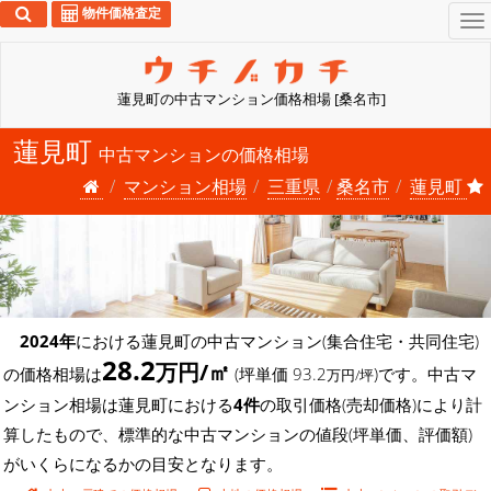
物件価格査定
To
na
蓮見町の中古マンション価格相場 [桑名市]
蓮見町
中古マンションの価格相場
マンション相場
三重県
桑名市
蓮見町
2024年
における蓮見町の中古マンション(集合住宅・共同住宅)
28.2
万円/㎡
の価格相場は
(坪単価 93.2
)です。中古マ
万円/坪
ンション相場は蓮見町における
4件
の取引価格(売却価格)により計
算したもので、標準的な中古マンションの値段(坪単価、評価額)
がいくらになるかの目安となります。