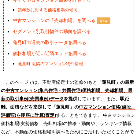
築年数に対する価格相場の傾向
中古マンションの「売却相場」を調べる
New
セグメント別取引物件の動向を調べる
蓮見町の過去の取引データを調べる
価格相場が近い近隣エリアを調べる
蓮見町 近隣のマンション物件情報
このページでは、不動産鑑定士の監修のもと
「蓮見町」の最新
の
中古マンション(集合住宅・共同住宅)価格相場、売却相場、最
新の取引事例(売買事例)データ
を提供
しています。 また、
駅距
離、面積などを指定して「蓮見町」の
中古マンション価格(値段、
評価額)を即座に計算(査定)
することもできます。 中古マンション
価格相場(実勢価格、売却相場)の推移・動向や、ランキング情報
など、不動産の価格相場を調べるためにご活用いただくことがで