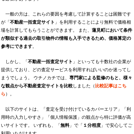
一般の方は、これらの要因を考慮して計算することは困難です
が「
不動産一括査定サイト
」を利用することにより無料で価格相
場を計算してもらうことができます。 また、
蓮見町において条件
が類似する過去の取引物件の情報も入手できるため、価格算定の
参考にできます
。
しかし、「
不動産一括査定サイト
」といっても十数社の企業が
提供しており、どの査定サービスを利用すればいいのか迷ってし
まうでしょう。 ウチノカチでは、
専門家による監修のもと、様々
な観点から不動産査定サイトを比較
しました（
比較記事はこち
ら
）。
以下のサイトは、「査定を受け付けているカバーエリア」「利
用時の入力しやすさ」「個人情報保護」の観点から特に評価が高
いサイトです。 いずれも、「
無料
」で「
１分程度
」で安心してご
利用いただけます。