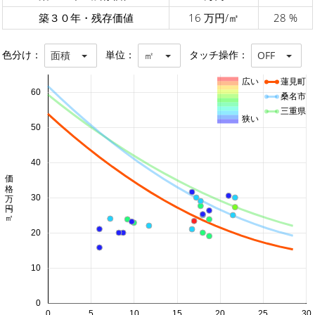
築３０年・残存価値
16 万円/㎡
28 %
色分け：
単位：
タッチ操作：
面積
㎡
OFF
広い
蓮見町
60
桑名市
三重県
狭い
50
40
価格 万円/㎡
30
20
10
0
0
5
10
15
20
25
30