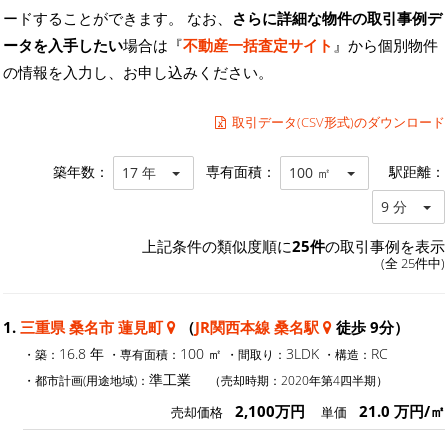
ードすることができます。 なお、
さらに詳細な物件の取引事例デ
ータを入手したい
場合は『
不動産一括査定サイト
』から個別物件
の情報を入力し、お申し込みください。
取引データ(CSV形式)のダウンロード
築年数：
専有面積：
駅距離：
17 年
100 ㎡
9 分
上記条件の類似度順に
25件
の取引事例を表示
(全 25件中)
1.
三重県 桑名市 蓮見町
（
JR関西本線 桑名駅
徒歩 9分）
16.8 年
100 ㎡
3LDK
RC
・築：
・専有面積：
・間取り：
・構造：
準工業
・都市計画(用途地域)：
（売却時期：2020年第4四半期）
2,100万円
21.0 万円/㎡
売却価格
単価