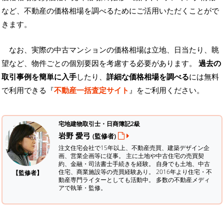
など、不動産の価格相場を調べるためにご活用いただくことがで
きます。
なお、実際の中古マンションの価格相場は立地、日当たり、眺
望など、物件ごとの個別要因を考慮する必要があります。
過去の
取引事例を簡単に入手
したり、
詳細な価格相場を調べる
には無料
で利用できる『
不動産一括査定サイト
』をご利用ください。
宅地建物取引士・日商簿記2級
岩野 愛弓
(監修者)
注文住宅会社で15年以上、不動産売買、建築デザイン企
画、営業企画等に従事。 主に土地や中古住宅の売買契
約、金融・司法書士手続きを経験。
自身でも土地、中古
住宅、商業施設等の売買経験あり。 2016年より住宅・不
【監修者】
動産専門ライターとしても活動中。 多数の不動産メディ
アで執筆・監修。