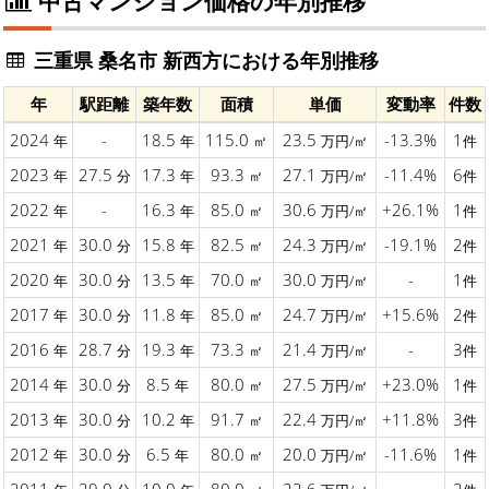
中古マンション価格の年別推移
三重県 桑名市 新西方における年別推移
年
駅距離
築年数
面積
単価
変動率
件数
2024
-
18.5
115.0
23.5
-13.3%
1
年
年
㎡
万円/㎡
件
2023
27.5
17.3
93.3
27.1
-11.4%
6
年
分
年
㎡
万円/㎡
件
2022
-
16.3
85.0
30.6
+26.1%
1
年
年
㎡
万円/㎡
件
2021
30.0
15.8
82.5
24.3
-19.1%
2
年
分
年
㎡
万円/㎡
件
2020
30.0
13.5
70.0
30.0
-
1
年
分
年
㎡
万円/㎡
件
2017
30.0
11.8
85.0
24.7
+15.6%
2
年
分
年
㎡
万円/㎡
件
2016
28.7
19.3
73.3
21.4
-
3
年
分
年
㎡
万円/㎡
件
2014
30.0
8.5
80.0
27.5
+23.0%
1
年
分
年
㎡
万円/㎡
件
2013
30.0
10.2
91.7
22.4
+11.8%
3
年
分
年
㎡
万円/㎡
件
2012
30.0
6.5
80.0
20.0
-11.6%
1
年
分
年
㎡
万円/㎡
件
2011
29.0
10.0
80.0
22.6
-
2