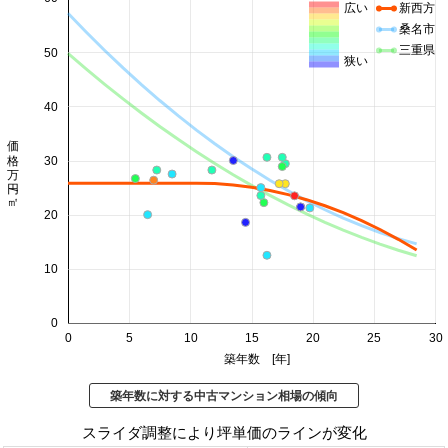
広い
新西方
桑名市
三重県
50
狭い
40
価格 万円/㎡
30
20
10
0
0
5
10
15
20
25
30
築年数 [年]
築年数に対する中古マンション相場の傾向
スライダ調整により坪単価のラインが変化