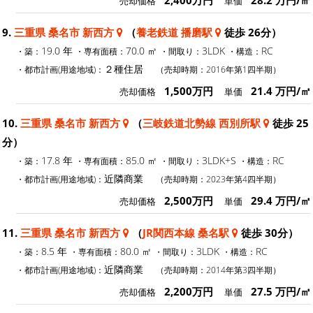
売却価格
単価
9.
三重県 桑名市 新西方
（
養老鉄道 播磨駅
徒歩 26分）
19.0 年
70.0 ㎡
3LDK
RC
・築：
・専有面積：
・間取り：
・構造：
２種住居
・都市計画(用途地域)：
（売却時期：2016年第1四半期）
1,500万円
21.4 万円/㎡
売却価格
単価
10.
三重県 桑名市 新西方
（
三岐鉄道北勢線 西別所駅
徒歩 25
分）
17.8 年
85.0 ㎡
3LDK+S
RC
・築：
・専有面積：
・間取り：
・構造：
近隣商業
・都市計画(用途地域)：
（売却時期：2023年第4四半期）
2,500万円
29.4 万円/㎡
売却価格
単価
11.
三重県 桑名市 新西方
（
JR関西本線 桑名駅
徒歩 30分）
8.5 年
80.0 ㎡
3LDK
RC
・築：
・専有面積：
・間取り：
・構造：
近隣商業
・都市計画(用途地域)：
（売却時期：2014年第3四半期）
2,200万円
27.5 万円/㎡
売却価格
単価