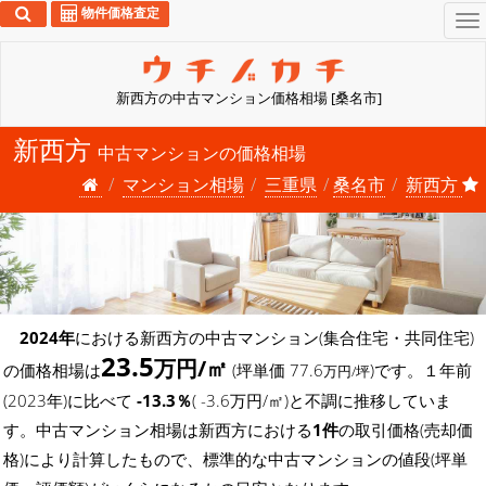
物件価格査定
To
na
新西方の中古マンション価格相場 [桑名市]
新西方
中古マンションの価格相場
マンション相場
三重県
桑名市
新西方
2024年
における新西方の中古マンション(集合住宅・共同住宅)
23.5
万円/㎡
の価格相場は
(坪単価 77.6
)です。１年前
万円/坪
(2023年)に比べて
-13.3％
( -3.6万円/㎡)と不調に推移していま
す。中古マンション相場は新西方における
1件
の取引価格(売却価
格)により計算したもので、標準的な中古マンションの値段(坪単