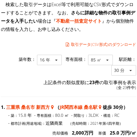
検索した取引データはExcel等で利用可能なCSV形式でダウンロ
ードすることができます。 なお、
さらに詳細な物件の取引事例デ
ータを入手したい
場合は『
不動産一括査定サイト
』から個別物件
の情報を入力し、お申し込みください。
取引データ(CSV形式)のダウンロード
築年数：
専有面積：
駅距離：
16 年
85 ㎡
30 分
上記条件の類似度順に
23件
の取引事例を表示
(全 23件中)
1.
三重県 桑名市 新西方
（
JR関西本線 桑名駅
徒歩 30分）
15.8 年
80.0 ㎡
3LDK
RC
・築：
・専有面積：
・間取り：
・構造：
近隣商業
・都市計画(用途地域)：
（売却時期：2021年第4四半期）
2,000万円
25.0 万円/㎡
売却価格
単価