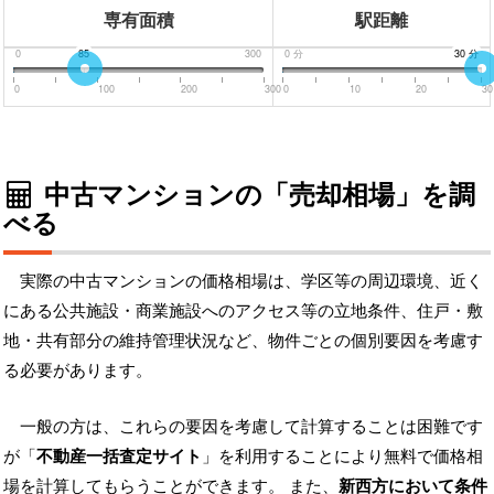
専有面積
駅距離
0
85
300
0
分
30
30
分
分
0
100
200
300
0
10
20
30
中古マンションの「売却相場」を調
べる
実際の中古マンションの価格相場は、学区等の周辺環境、近く
にある公共施設・商業施設へのアクセス等の立地条件、住戸・敷
地・共有部分の維持管理状況など、物件ごとの個別要因を考慮す
る必要があります。
一般の方は、これらの要因を考慮して計算することは困難です
が「
不動産一括査定サイト
」を利用することにより無料で価格相
場を計算してもらうことができます。 また、
新西方において条件