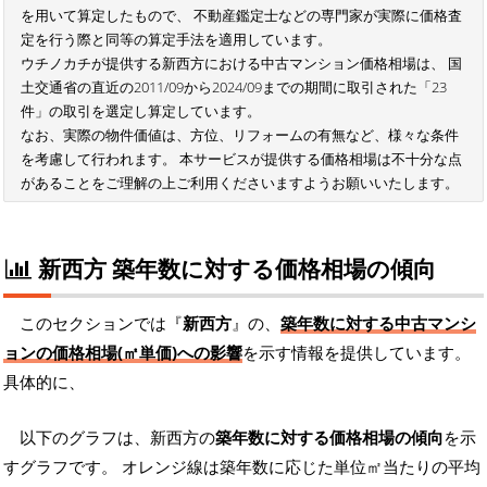
を用いて算定したもので、 不動産鑑定士などの専門家が実際に価格査
定を行う際と同等の算定手法を適用しています。
ウチノカチが提供する新西方における中古マンション価格相場は、 国
土交通省の直近の2011/09から2024/09までの期間に取引された「23
件」の取引を選定し算定しています。
なお、実際の物件価値は、方位、リフォームの有無など、様々な条件
を考慮して行われます。 本サービスが提供する価格相場は不十分な点
があることをご理解の上ご利用くださいますようお願いいたします。
新西方 築年数に対する価格相場の傾向
このセクションでは『
新西方
』の、
築年数に対する中古マンシ
ョンの価格相場(㎡単価)への影響
を示す情報を提供しています。
具体的に、
以下のグラフは、新西方の
築年数に対する価格相場の傾向
を示
すグラフです。 オレンジ線は築年数に応じた単位㎡当たりの平均