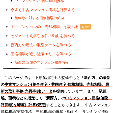
中古マンション価格の年別推移
今すぐ中古マンション価格を計算する
築年数に対する価格相場の傾向
中古マンションの「売却相場」を調べる
New
セグメント別取引物件の動向を調べる
新西方の過去の取引データを調べる
価格相場が近い近隣エリアを調べる
新西方 近隣のマンション物件情報
このページでは、不動産鑑定士の監修のもと
「新西方」の最新
の
中古マンション(集合住宅・共同住宅)価格相場、売却相場、最
新の取引事例(売買事例)データ
を提供
しています。 また、
駅距
離、面積などを指定して「新西方」の
中古マンション価格(値段、
評価額)を即座に計算(査定)
することもできます。 中古マンション
価格相場(実勢価格、売却相場)の推移・動向や、ランキング情報