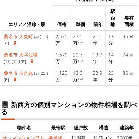
駅
距
専有
エリア／沿線・駅
価格
単価
築年
離
面積
桑名市
大央町
2,575
27.1
21.1
13
95 ㎡
(4) [エリ
万
万/㎡
年
分
ア]
桑名市
大字江場
1,579
20.7
13.7
14
74 ㎡
万
万/㎡
年
分
(11) [エリア]
桑名市
吉之丸
1,123
13.0
22.9
23
86 ㎡
(3) [エリ
万
万/㎡
年
分
ア]
新西方の個別マンションの物件相場を調べ
る
物件名
最寄駅
総戸数
構造
建築年
サンマンションアト
播磨駅
11階建
鉄筋コン
2007年