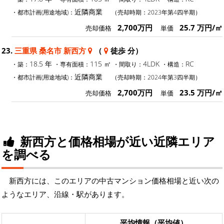
近隣商業
・都市計画(用途地域)：
（売却時期：2023年第4四半期）
2,700万円
25.7 万円/㎡
売却価格
単価
23.
三重県 桑名市 新西方
（
徒歩 分）
18.5 年
115 ㎡
4LDK
RC
・築：
・専有面積：
・間取り：
・構造：
近隣商業
・都市計画(用途地域)：
（売却時期：2024年第3四半期）
2,700万円
23.5 万円/㎡
売却価格
単価
新西方と価格相場が近い近隣エリア
を調べる
新西方には、このエリアの中古マンション価格相場と近い次の
ようなエリア、沿線・駅があります。
平均情報（平均値）