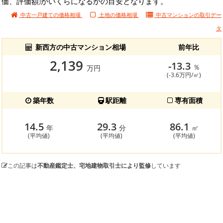
価、評価額)がいくらになるかの目安となります。
中古一戸建ての価格相場
土地の価格相場
中古マンションの
取引デー
タ
新西方の中古マンション相場
前年比
2,139
-13.3
％
万円
(-3.6万円/㎡)
築年数
駅距離
専有面積
14.5
29.3
86.1
年
分
㎡
(平均値)
(平均値)
(平均値)
この記事は
不動産鑑定士、宅地建物取引士により監修
しています