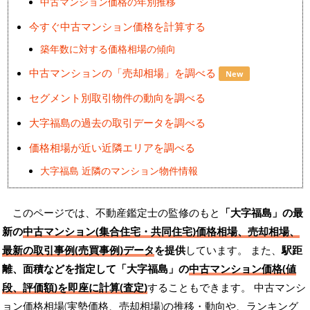
中古マンション価格の年別推移
今すぐ中古マンション価格を計算する
築年数に対する価格相場の傾向
中古マンションの「売却相場」を調べる
New
セグメント別取引物件の動向を調べる
大字福島の過去の取引データを調べる
価格相場が近い近隣エリアを調べる
大字福島 近隣のマンション物件情報
このページでは、不動産鑑定士の監修のもと
「大字福島」の最
新の
中古マンション(集合住宅・共同住宅)価格相場、売却相場、
最新の取引事例(売買事例)データ
を提供
しています。 また、
駅距
離、面積などを指定して「大字福島」の
中古マンション価格(値
段、評価額)を即座に計算(査定)
することもできます。 中古マンシ
ョン価格相場(実勢価格、売却相場)の推移・動向や、ランキング