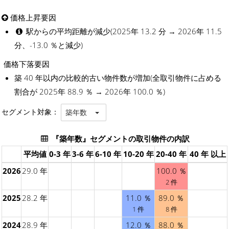
価格上昇要因
駅からの平均距離が減少(2025年 13.2 分 → 2026年 11.5
分、-13.0 ％と減少)
価格下落要因
築 40 年以内の比較的古い物件数が増加(全取引物件に占める
割合が 2025年 88.9 ％ → 2026年 100.0 ％)
セグメント対象：
築年数
『築年数』セグメントの取引物件の内訳
平均値
0-3 年
3-6 年
6-10 年
10-20 年
20-40 年
40 年 以上
2026
29.0 年
100.0 ％
2 件
2025
28.2 年
11.0 ％
89.0 ％
1 件
8 件
2024
28.9 年
12.0 ％
88.0 ％