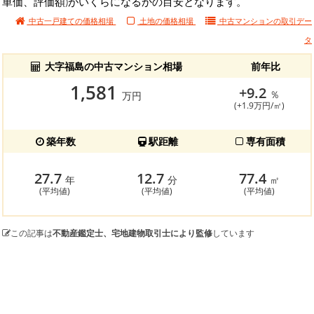
単価、評価額)がいくらになるかの目安となります。
中古一戸建ての価格相場
土地の価格相場
中古マンションの
取引デー
タ
大字福島の中古マンション相場
前年比
1,581
+9.2
％
万円
(+1.9万円/㎡)
築年数
駅距離
専有面積
27.7
12.7
77.4
年
分
㎡
(平均値)
(平均値)
(平均値)
この記事は
不動産鑑定士、宅地建物取引士により監修
しています