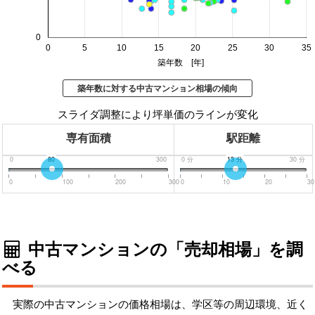
0
0
5
10
15
20
25
30
35
築年数 [年]
築年数に対する中古マンション相場の傾向
スライダ調整により坪単価のラインが変化
専有面積
駅距離
0
80
300
0
分
13
分
30
分
0
100
200
300
0
10
20
30
中古マンションの「売却相場」を調
べる
実際の中古マンションの価格相場は、学区等の周辺環境、近く