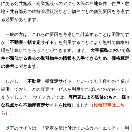
にある公共施設・商業施設へのアクセス等の立地条件、住戸・敷
地・共有部分の維持管理状況など、物件ごとの個別要因を考慮す
る必要があります。
一般の方は、これらの要因を考慮して計算することは困難です
が「
不動産一括査定サイト
」を利用することにより無料で価格相
場を計算してもらうことができます。 また、
大字福島において条
件が類似する過去の取引物件の情報も入手できるため、価格算定
の参考にできます
。
しかし、「
不動産一括査定サイト
」といっても十数社の企業が
提供しており、どの査定サービスを利用すればいいのか迷ってし
まうでしょう。 ウチノカチでは、
専門家による監修のもと、様々
な観点から不動産査定サイトを比較
しました（
比較記事はこち
ら
）。
以下のサイトは、「査定を受け付けているカバーエリア」「利