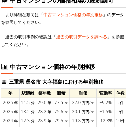
中古マンションの価格相場の最新動向
より詳細な動向は「
中古マンション価格の年別推移
」のデータ
を参照してください。
過去の取引事例の確認は「
過去の取引データを調べる
」を参照
してください。
中古マンション価格の年別推移
三重県 桑名市 大字福島における年別推移
年
駅距離
築年数
面積
単価
変動率
件数
2026
11.5
29.0
77.5
22.0
+9.2%
2
年
分
年
㎡
万円/㎡
件
2025
13.2
28.2
75.6
20.1
+1.5%
9
年
分
年
㎡
万円/㎡
件
2024
12.3
28.9
79.5
19.8
-12.8%
10
年
分
年
㎡
万円/㎡
件