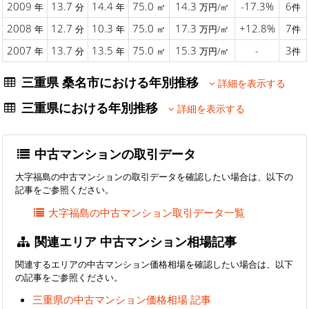
2009
13.7
14.4
75.0
14.3
-17.3%
6
年
分
年
㎡
万円/㎡
件
2008
12.7
10.3
75.0
17.3
+12.8%
7
年
分
年
㎡
万円/㎡
件
2007
13.7
13.5
75.0
15.3
-
3
年
分
年
㎡
万円/㎡
件
三重県 桑名市における年別推移
詳細を表示する
三重県における年別推移
詳細を表示する
中古マンションの取引データ
大字福島の中古マンションの取引データを確認したい場合は、以下の
記事をご参照ください。
大字福島の中古マンション取引データ一覧
関連エリア 中古マンション相場記事
関連するエリアの中古マンション価格相場を確認したい場合は、以下
の記事をご参照ください。
三重県の中古マンション価格相場 記事