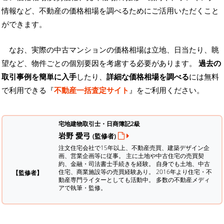
情報など、不動産の価格相場を調べるためにご活用いただくこと
ができます。
なお、実際の中古マンションの価格相場は立地、日当たり、眺
望など、物件ごとの個別要因を考慮する必要があります。
過去の
取引事例を簡単に入手
したり、
詳細な価格相場を調べる
には無料
で利用できる『
不動産一括査定サイト
』をご利用ください。
宅地建物取引士・日商簿記2級
岩野 愛弓
(監修者)
注文住宅会社で15年以上、不動産売買、建築デザイン企
画、営業企画等に従事。 主に土地や中古住宅の売買契
約、金融・司法書士手続きを経験。
自身でも土地、中古
住宅、商業施設等の売買経験あり。 2016年より住宅・不
【監修者】
動産専門ライターとしても活動中。 多数の不動産メディ
アで執筆・監修。