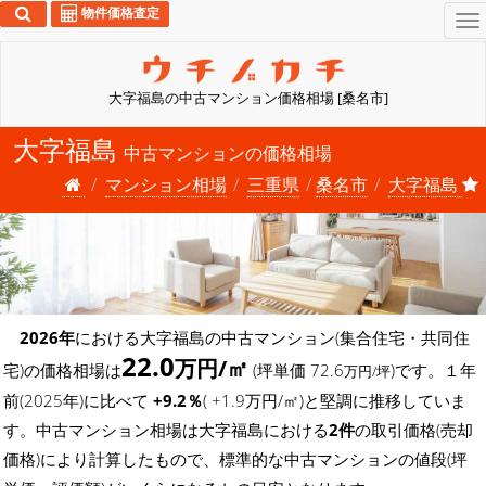
物件価格査定
To
na
大字福島の中古マンション価格相場 [桑名市]
大字福島
中古マンションの価格相場
マンション相場
三重県
桑名市
大字福島
2026年
における大字福島の中古マンション(集合住宅・共同住
22.0
万円/㎡
宅)の価格相場は
(坪単価 72.6
)です。１年
万円/坪
前(2025年)に比べて
+9.2％
( +1.9万円/㎡)と堅調に推移していま
す。中古マンション相場は大字福島における
2件
の取引価格(売却
価格)により計算したもので、標準的な中古マンションの値段(坪