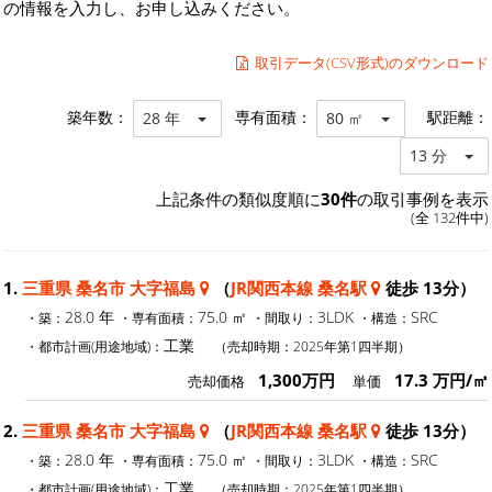
の情報を入力し、お申し込みください。
取引データ(CSV形式)のダウンロード
築年数：
専有面積：
駅距離：
28 年
80 ㎡
13 分
上記条件の類似度順に
30件
の取引事例を表示
(全 132件中)
1.
三重県 桑名市 大字福島
（
JR関西本線 桑名駅
徒歩 13分）
28.0 年
75.0 ㎡
3LDK
SRC
・築：
・専有面積：
・間取り：
・構造：
工業
・都市計画(用途地域)：
（売却時期：2025年第1四半期）
1,300万円
17.3 万円/㎡
売却価格
単価
2.
三重県 桑名市 大字福島
（
JR関西本線 桑名駅
徒歩 13分）
28.0 年
75.0 ㎡
3LDK
SRC
・築：
・専有面積：
・間取り：
・構造：
工業
・都市計画(用途地域)：
（売却時期：2025年第1四半期）