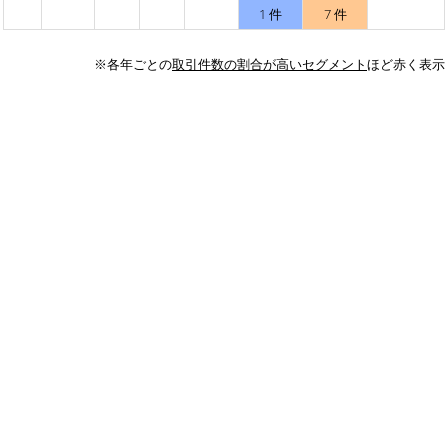
1 件
7 件
※各年ごとの
取引件数の割合が高いセグメント
ほど赤く表示