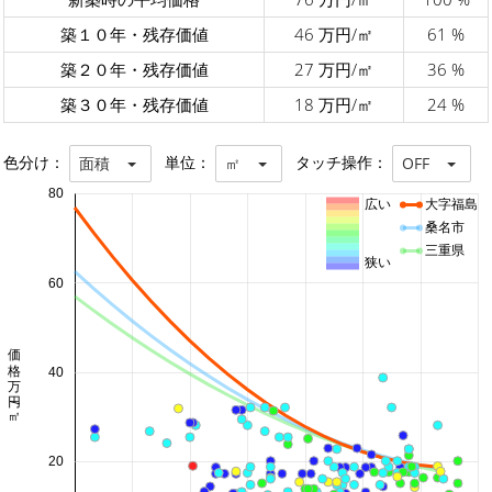
築１０年・残存価値
46 万円/㎡
61 %
築２０年・残存価値
27 万円/㎡
36 %
築３０年・残存価値
18 万円/㎡
24 %
色分け：
単位：
タッチ操作：
面積
㎡
OFF
80
広い
大字福島
桑名市
三重県
狭い
60
価格 万円/㎡
40
20