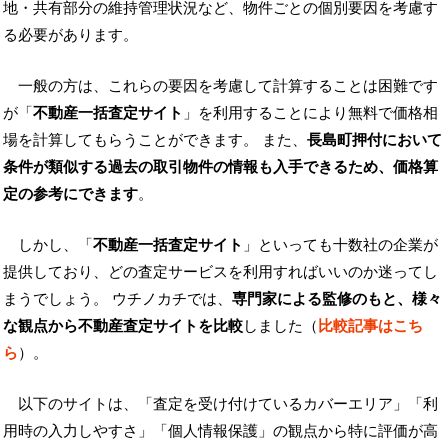
地・共有部分の維持管理状況など、物件ごとの個別要因を考慮す
る必要があります。
一般の方は、これらの要因を考慮して計算することは困難です
が「
不動産一括査定サイト
」を利用することにより無料で価格相
場を計算してもらうことができます。 また、
長島町押付において
条件が類似する過去の取引物件の情報も入手できるため、価格算
定の参考にできます
。
しかし、「
不動産一括査定サイト
」といっても十数社の企業が
提供しており、どの査定サービスを利用すればいいのか迷ってし
まうでしょう。 ウチノカチでは、
専門家による監修のもと、様々
な観点から不動産査定サイトを比較
しました（
比較記事はこち
ら
）。
以下のサイトは、「査定を受け付けているカバーエリア」「利
用時の入力しやすさ」「個人情報保護」の観点から特に評価が高