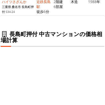
ハイツさざんか
近鉄長島
2階建
木造
1988年
駅
6部屋
三重県 桑名市 長島町押
徒歩6分
付 534-24
長島町押付 中古マンションの価格相
場計算