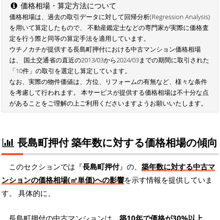
価格相場・算定方法について
価格相場は、過去の取引データに対して回帰分析(Regression Analysis)
を用いて算定したもので、 不動産鑑定士などの専門家が実際に価格査
定を行う際と同等の算定手法を適用しています。
ウチノカチが提供する長島町押付における中古マンション価格相場
は、 国土交通省の直近の2013/03から2024/03までの期間に取引された
「10件」の取引を選定し算定しています。
なお、実際の物件価値は、方位、リフォームの有無など、様々な条件
を考慮して行われます。 本サービスが提供する価格相場は不十分な点
があることをご理解の上ご利用くださいますようお願いいたします。
長島町押付 築年数に対する価格相場の傾向
このセクションでは『
長島町押付
』の、
築年数に対する中古マ
ンションの価格相場(㎡単価)への影響
を示す情報を提供していま
す。 具体的に、
長島町押付の中古マンションは、
築10年で価格が30%以上