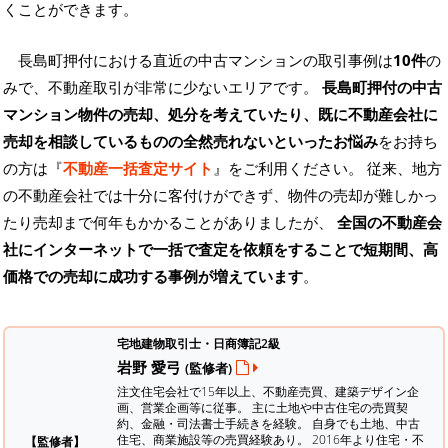
くことができます。
長島町押付における直近の中古マンションの取引事例は
10件
の
みで、不動産取引が非常に少ないエリアです。
長島町押付の中古
マンション物件の売却、処分を考えていたり、既に不動産会社に
売却を相談しているものの全然売れないといったお悩み
をお持ち
の方は『
不動産一括査定サイト
』をご利用ください。 従来、地方
の不動産会社では十分に客付けができず、物件の売却が難しかっ
たり売却まで何年もかかることがありましたが、
全国の不動産会
社にインターネットで一括で査定を依頼をすることで短期間、高
価格での売却に成功する事例が増えています
。
宅地建物取引士・日商簿記2級
岩野 愛弓
(監修者)
注文住宅会社で15年以上、不動産売買、建築デザイン企
画、営業企画等に従事。 主に土地や中古住宅の売買契
約、金融・司法書士手続きを経験。
自身でも土地、中古
住宅、商業施設等の売買経験あり。 2016年より住宅・不
【監修者】