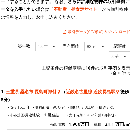
ードすることができます。 なお、
さらに詳細な物件の取引事例デ
ータを入手したい
場合は『
不動産一括査定サイト
』から個別物件
の情報を入力し、お申し込みください。
取引データ(CSV形式)のダウンロード
築年数：
専有面積：
駅距離：
18 年
82 ㎡
8 分
上記条件の類似度順に
10件
の取引事例を表示
(全 10件中)
1.
三重県 桑名市 長島町押付
（
近鉄名古屋線 近鉄長島駅
徒歩
8分）
15.0 年
90.0 ㎡
3LDK
RC
・築：
・専有面積：
・間取り：
・構造：
１種住居
・都市計画(用途地域)：
（売却時期：2024年第1四半期）
1,900万円
21.1 万円/㎡
売却価格
単価