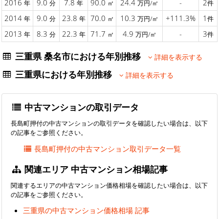
2016
9.0
7.8
90.0
24.4
-
2
年
分
年
㎡
万円/㎡
件
2014
9.0
23.8
70.0
10.3
+111.3%
1
年
分
年
㎡
万円/㎡
件
2013
8.3
22.3
71.7
4.9
-
3
年
分
年
㎡
万円/㎡
件
三重県 桑名市における年別推移
詳細を表示する
三重県における年別推移
詳細を表示する
中古マンションの取引データ
長島町押付の中古マンションの取引データを確認したい場合は、以下
の記事をご参照ください。
長島町押付の中古マンション取引データ一覧
関連エリア 中古マンション相場記事
関連するエリアの中古マンション価格相場を確認したい場合は、以下
の記事をご参照ください。
三重県の中古マンション価格相場 記事