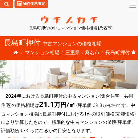
物件価格査定
To
na
長島町押付の中古マンション価格相場 [桑名市]
長島町押付
中古マンションの価格相場
マンション相場
三重県
桑名市
長島町押付
2024年
における長島町押付の中古マンション(集合住宅・共同
21.1
万円/㎡
住宅)の価格相場は
(坪単価 69.8
)です。中
万円/坪
古マンション相場は長島町押付における
1件
の取引価格(売却価格)
により計算したもので、標準的な中古マンションの値段(坪単価、
評価額)がいくらになるかの目安となります。