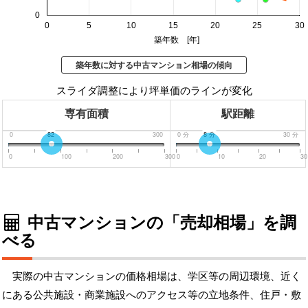
0
0
5
10
15
20
25
30
築年数 [年]
築年数に対する中古マンション相場の傾向
スライダ調整により坪単価のラインが変化
専有面積
駅距離
0
82
300
0
分
8
分
30
分
0
100
200
300
0
10
20
30
中古マンションの「売却相場」を調
べる
実際の中古マンションの価格相場は、学区等の周辺環境、近く
にある公共施設・商業施設へのアクセス等の立地条件、住戸・敷