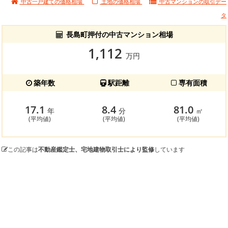
中古一戸建ての価格相場
土地の価格相場
中古マンションの
取引デー
タ
長島町押付の中古マンション相場
1,112
万円
築年数
駅距離
専有面積
17.1
8.4
81.0
年
分
㎡
(平均値)
(平均値)
(平均値)
この記事は
不動産鑑定士、宅地建物取引士により監修
しています