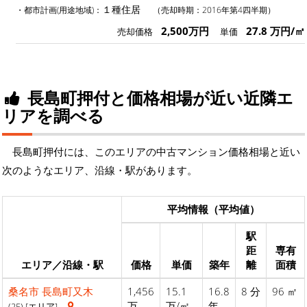
１種住居
・都市計画(用途地域)：
（売却時期：2016年第4四半期）
2,500万円
27.8 万円/㎡
売却価格
単価
長島町押付と価格相場が近い近隣エ
リアを調べる
長島町押付には、このエリアの中古マンション価格相場と近い
次のようなエリア、沿線・駅があります。
平均情報（平均値）
駅
距
専有
エリア／沿線・駅
価格
単価
築年
離
面積
桑名市
長島町又木
1,456
15.1
16.8
8 分
96 ㎡
万
万/㎡
年
(25) [エリア]