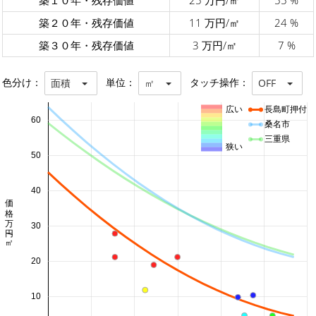
築１０年・残存価値
25 万円/㎡
55 %
築２０年・残存価値
11 万円/㎡
24 %
築３０年・残存価値
3 万円/㎡
7 %
色分け：
単位：
タッチ操作：
面積
㎡
OFF
広い
長島町押付
60
桑名市
三重県
狭い
50
40
価格 万円/㎡
30
20
10