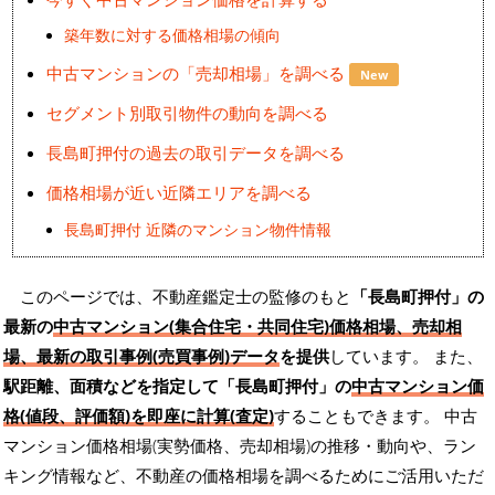
築年数に対する価格相場の傾向
中古マンションの「売却相場」を調べる
New
セグメント別取引物件の動向を調べる
長島町押付の過去の取引データを調べる
価格相場が近い近隣エリアを調べる
長島町押付 近隣のマンション物件情報
このページでは、不動産鑑定士の監修のもと
「長島町押付」の
最新の
中古マンション(集合住宅・共同住宅)価格相場、売却相
場、最新の取引事例(売買事例)データ
を提供
しています。 また、
駅距離、面積などを指定して「長島町押付」の
中古マンション価
格(値段、評価額)を即座に計算(査定)
することもできます。 中古
マンション価格相場(実勢価格、売却相場)の推移・動向や、ラン
キング情報など、不動産の価格相場を調べるためにご活用いただ