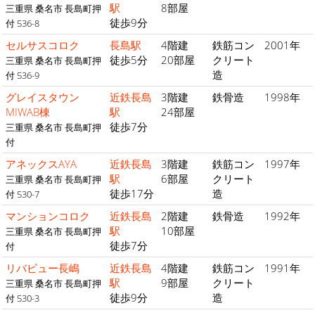
駅
8部屋
三重県 桑名市 長島町押
徒歩9分
付 536-8
セルサスコロク
長島駅
4階建
鉄筋コン
2001年
徒歩5分
20部屋
クリート
三重県 桑名市 長島町押
造
付 536-9
グレイスタウン
近鉄長島
3階建
鉄骨造
1998年
MIWAB棟
駅
24部屋
徒歩7分
三重県 桑名市 長島町押
付
アネックスAYA
近鉄長島
3階建
鉄筋コン
1997年
駅
6部屋
クリート
三重県 桑名市 長島町押
徒歩17分
造
付 530-7
マンションコロク
近鉄長島
2階建
鉄骨造
1992年
駅
10部屋
三重県 桑名市 長島町押
徒歩7分
付
リバビュー長嶋
近鉄長島
4階建
鉄筋コン
1991年
駅
9部屋
クリート
三重県 桑名市 長島町押
徒歩9分
造
付 530-3