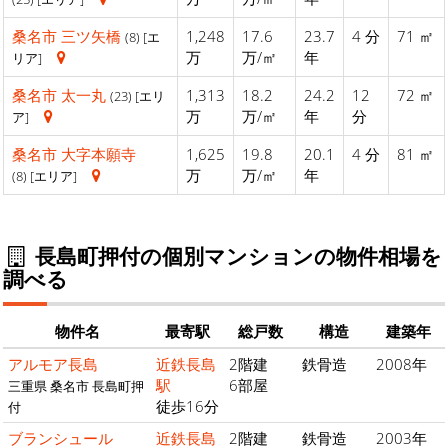
桑名市
三ツ矢橋
1,248
17.6
23.7
4 分
71 ㎡
(8) [エ
万
万/㎡
年
リア]
桑名市
太一丸
1,313
18.2
24.2
12
72 ㎡
(23) [エリ
万
万/㎡
年
分
ア]
桑名市
大字本願寺
1,625
19.8
20.1
4 分
81 ㎡
万
万/㎡
年
(8) [エリア]
長島町押付の個別マンションの物件相場を
調べる
物件名
最寄駅
総戸数
構造
建築年
アルモア長島
近鉄長島
2階建
鉄骨造
2008年
駅
6部屋
三重県 桑名市 長島町押
徒歩16分
付
ブランシュール
近鉄長島
2階建
鉄骨造
2003年