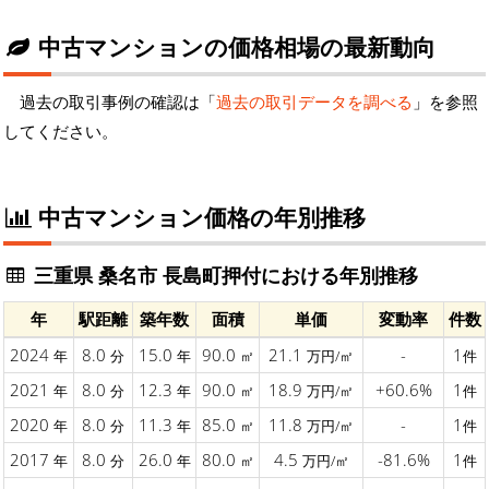
中古マンションの価格相場の最新動向
過去の取引事例の確認は「
過去の取引データを調べる
」を参照
してください。
中古マンション価格の年別推移
三重県 桑名市 長島町押付における年別推移
年
駅距離
築年数
面積
単価
変動率
件数
2024
8.0
15.0
90.0
21.1
-
1
年
分
年
㎡
万円/㎡
件
2021
8.0
12.3
90.0
18.9
+60.6%
1
年
分
年
㎡
万円/㎡
件
2020
8.0
11.3
85.0
11.8
-
1
年
分
年
㎡
万円/㎡
件
2017
8.0
26.0
80.0
4.5
-81.6%
1
年
分
年
㎡
万円/㎡
件