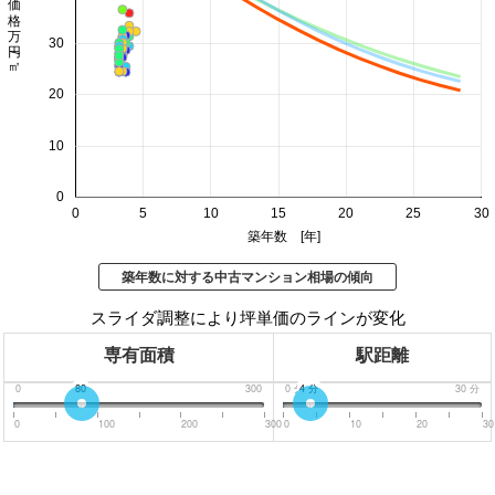
価格 万円/㎡
30
20
10
0
0
5
10
15
20
25
30
築年数 [年]
築年数に対する中古マンション相場の傾向
スライダ調整により坪単価のラインが変化
専有面積
駅距離
0
80
300
0
分
4
分
30
分
0
100
200
300
0
10
20
30