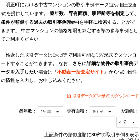
明正町における中古マンションの取引事例データ
(提供: 国土交通
を提供しています。
築年数、専有面積、駅距離等を指定して、
省)
条件が類似する過去の取引事例(物件)を手軽に検索
することがで
きます。 中古マンションの価格相場を算定する際の参考事例とし
てご利用ください。
検索した取引データはExcel等で利用可能なCSV形式でダウンロ
ードすることができます。 なお、
さらに詳細な物件の取引事例デ
ータを入手したい
場合は『
不動産一括査定サイト
』から個別物件
の情報を入力し、お申し込みください。
取引データ(CSV形式)のダウンロード
築年数：
専有面積：
駅距離：
19 年
80 ㎡
4 分
上記条件の類似度順に
30件
の取引事例を表示
(全 49件中)