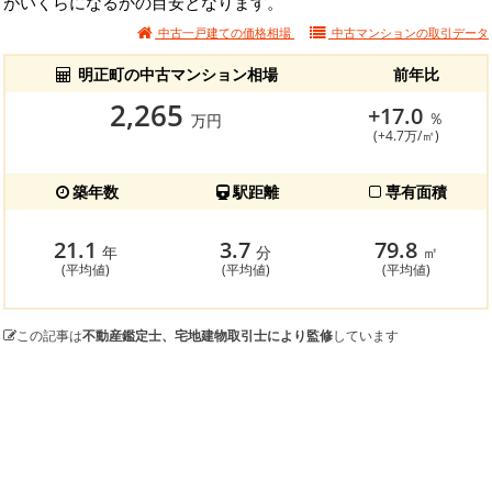
がいくらになるかの目安となります。
中古一戸建ての価格相場
中古マンションの
取引データ
明正町の中古マンション相場
前年比
2,265
+17.0
％
万円
(+4.7万/㎡)
築年数
駅距離
専有面積
21.1
3.7
79.8
年
分
㎡
(平均値)
(平均値)
(平均値)
この記事は
不動産鑑定士、宅地建物取引士により監修
しています