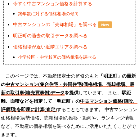
今すぐ中古マンション価格を計算する
築年数に対する価格相場の傾向
中古マンションの「売却相場」を調べる
New
明正町の過去の取引データを調べる
価格相場が近い近隣エリアを調べる
小学校区・中学校区の価格相場を調べる
このページでは、不動産鑑定士の監修のもと
「明正町」の最新
の
中古マンション(集合住宅・共同住宅)価格相場、売却相場、最
新の取引事例(売買事例)データ
を提供
しています。 また、
駅距
離、面積などを指定して「明正町」の
中古マンション価格(値段、
評価額)を即座に計算(査定)
することもできます。 中古マンション
価格相場(実勢価格、売却相場)の推移・動向や、ランキング情報
など、不動産の価格相場を調べるためにご活用いただくことがで
きます。