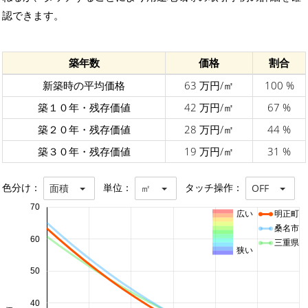
認できます。
築年数
価格
割合
新築時の平均価格
63 万円/㎡
100 %
築１０年・残存価値
42 万円/㎡
67 %
築２０年・残存価値
28 万円/㎡
44 %
築３０年・残存価値
19 万円/㎡
31 %
色分け：
単位：
タッチ操作：
面積
㎡
OFF
70
広い
明正町
桑名市
60
三重県
狭い
50
40