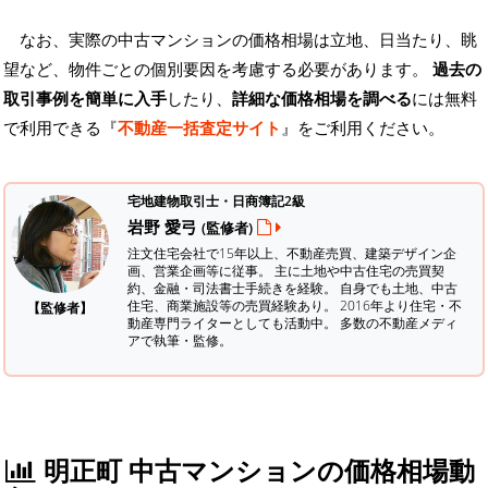
なお、実際の中古マンションの価格相場は立地、日当たり、眺
望など、物件ごとの個別要因を考慮する必要があります。
過去の
取引事例を簡単に入手
したり、
詳細な価格相場を調べる
には無料
で利用できる『
不動産一括査定サイト
』をご利用ください。
宅地建物取引士・日商簿記2級
岩野 愛弓
(監修者)
注文住宅会社で15年以上、不動産売買、建築デザイン企
画、営業企画等に従事。 主に土地や中古住宅の売買契
約、金融・司法書士手続きを経験。
自身でも土地、中古
住宅、商業施設等の売買経験あり。 2016年より住宅・不
【監修者】
動産専門ライターとしても活動中。 多数の不動産メディ
アで執筆・監修。
明正町 中古マンションの価格相場動