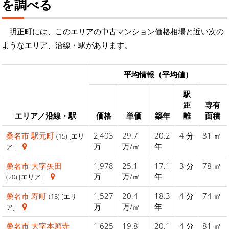
を調べる
明正町には、このエリアの中古マンション価格相場と近い次の
ようなエリア、沿線・駅があります。
平均情報（平均値）
駅
距
専有
エリア／沿線・駅
価格
単価
築年
離
面積
桑名市
駅元町
2,403
29.7
20.2
4 分
81 ㎡
(15) [エリ
万
万/㎡
年
ア]
桑名市
大字矢田
1,978
25.1
17.1
3 分
78 ㎡
万
万/㎡
年
(20) [エリア]
桑名市
寿町
1,527
20.4
18.3
4 分
74 ㎡
(15) [エリ
万
万/㎡
年
ア]
桑名市
大字本願寺
1,625
19.8
20.1
4 分
81 ㎡