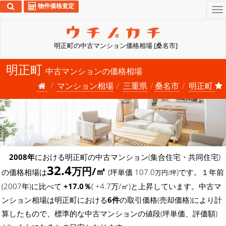
物件価格査定
To
na
明正町の中古マンション価格相場 [桑名市]
明正町
中古マンションの価格相場
マンション相場
三重県
桑名市
明正町
2008年
における明正町の中古マンション(集合住宅・共同住宅)
32.4
万円/㎡
の価格相場は
(坪単価 107.0
)です。１年前
万円/坪
(2007年)に比べて
+17.0％
( +4.7万/㎡)と上昇しています。中古マ
ンション相場は明正町における
6件
の取引価格(売却価格)により計
算したもので、標準的な中古マンションの値段(坪単価、評価額)