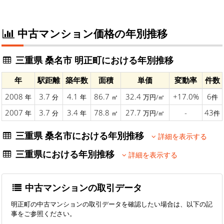
中古マンション価格の年別推移
三重県 桑名市 明正町における年別推移
年
駅距離
築年数
面積
単価
変動率
件数
2008
3.7
4.1
86.7
32.4
+17.0%
6
年
分
年
㎡
万円/㎡
件
2007
3.7
3.4
78.8
27.7
-
43
年
分
年
㎡
万円/㎡
件
三重県 桑名市における年別推移
詳細を表示する
三重県における年別推移
詳細を表示する
中古マンションの取引データ
明正町の中古マンションの取引データを確認したい場合は、以下の記
事をご参照ください。