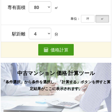
専有面積
㎡
単位：
坪
㎡
駅距離
分
価格計算
中古マンション 価格 計算ツール
「条件選択」から条件を選択し、「計算する」ボタンを押すと算
定結果がここに表示されます。