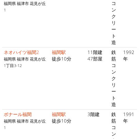
コ
福岡県 福津市 花見が丘
ン
1
ク
リ
ー
ト
造
ネオハイツ福間2
福間駅
11階建
鉄
1992
徒歩10分
47部屋
筋
年
福岡県 福津市 花見が丘
コ
1丁目3-12
ン
ク
リ
ー
ト
造
ボナール福間
福間駅
3階建
鉄
1991
徒歩10分
筋
年
福岡県 福津市 花見が丘
コ
1
ン