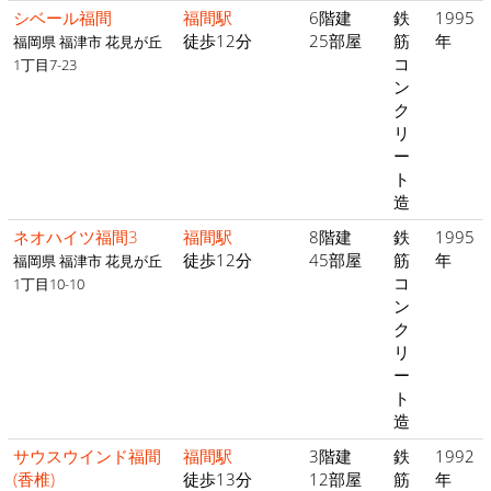
シベール福間
福間駅
6階建
鉄
1995
徒歩12分
25部屋
筋
年
福岡県 福津市 花見が丘
コ
1丁目7-23
ン
ク
リ
ー
ト
造
ネオハイツ福間3
福間駅
8階建
鉄
1995
徒歩12分
45部屋
筋
年
福岡県 福津市 花見が丘
コ
1丁目10-10
ン
ク
リ
ー
ト
造
サウスウインド福間
福間駅
3階建
鉄
1992
(香椎)
徒歩13分
12部屋
筋
年