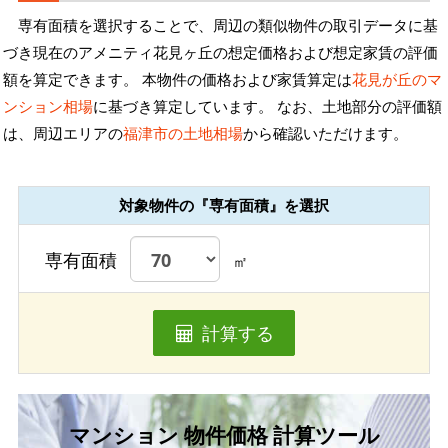
専有面積を選択することで、周辺の類似物件の取引データに基
づき現在のアメニティ花見ヶ丘の想定価格および想定家賃の評価
額を算定できます。 本物件の価格および家賃算定は
花見が丘のマ
ンション相場
に基づき算定しています。 なお、土地部分の評価額
は、周辺エリアの
福津市の土地相場
から確認いただけます。
対象物件の『専有面積』を選択
専有面積
㎡
計算する
マンション 物件価格 計算ツール