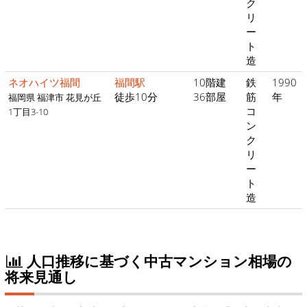
ク
リ
ー
ト
造
ネオハイツ福間
福間駅
10階建
鉄
1990
徒歩10分
36部屋
筋
年
福岡県 福津市 花見が丘
コ
1丁目3-10
ン
ク
リ
ー
ト
造
人口推移に基づく中古マンション相場の
将来見通し