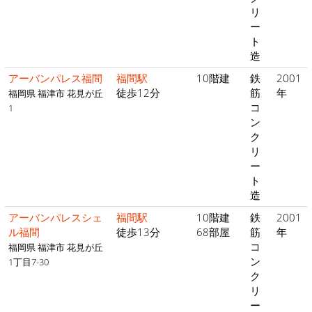
リ
ー
ト
造
アーバンパレス福間
福間駅
10階建
鉄
2001
徒歩12分
筋
年
福岡県 福津市 花見が丘
コ
1
ン
ク
リ
ー
ト
造
アーバンパレスシェ
福間駅
10階建
鉄
2001
ル福間
徒歩13分
68部屋
筋
年
コ
福岡県 福津市 花見が丘
ン
1丁目7-30
ク
リ
ー