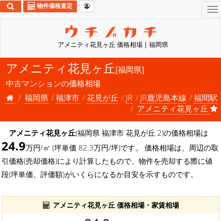
物件価格査定
To
na
アメニティ花見ヶ丘 価格相場 | 福岡県
アメニティ花見ヶ丘
[福岡県]
中古マンションの価格相場
福岡県
福津市
花見が丘
JR
JR鹿児島本線
福間駅
アメニティ花見ヶ丘
アメニティ花見ヶ丘
(福岡県 福津市 花見が丘 2)の価格相場は
24.9
万円/㎡ (坪単価 82.3万円/坪)です。 価格相場は、周辺の取
引価格(売却価格)により計算したもので、物件を売却する際に値
段(坪単価、評価額)がいくらになるか目安を示すものです。
アメニティ花見ヶ丘 価格相場・家賃相場