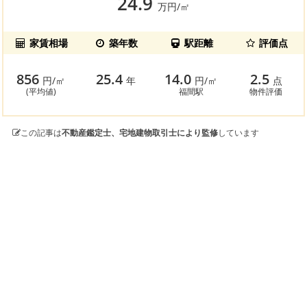
24.9
万円/㎡
家賃相場
築年数
駅距離
評価点
856
25.4
14.0
2.5
円/㎡
年
円/㎡
点
(平均値)
福間駅
物件評価
この記事は
不動産鑑定士、宅地建物取引士により監修
しています