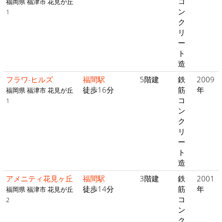
コ
福岡県 福津市 花見が丘
ン
1
ク
リ
ー
ト
造
フラワ-ヒルズ
福間駅
5階建
鉄
2009
徒歩16分
筋
年
福岡県 福津市 花見が丘
コ
1
ン
ク
リ
ー
ト
造
アメニティ花見ヶ丘
福間駅
3階建
鉄
2001
徒歩14分
筋
年
福岡県 福津市 花見が丘
コ
2
ン
ク