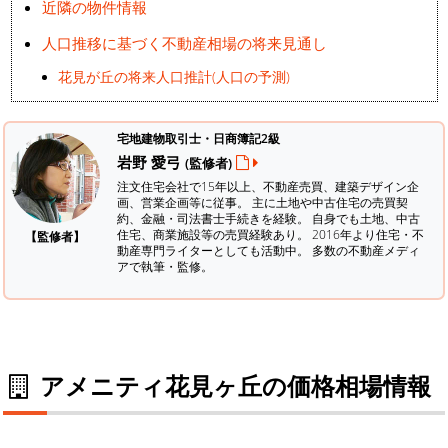
近隣の物件情報
人口推移に基づく不動産相場の将来見通し
花見が丘の将来人口推計(人口の予測)
宅地建物取引士・日商簿記2級
岩野 愛弓
(監修者)
注文住宅会社で15年以上、不動産売買、建築デザイン企
画、営業企画等に従事。 主に土地や中古住宅の売買契
約、金融・司法書士手続きを経験。
自身でも土地、中古
住宅、商業施設等の売買経験あり。 2016年より住宅・不
【監修者】
動産専門ライターとしても活動中。 多数の不動産メディ
アで執筆・監修。
アメニティ花見ヶ丘の価格相場情報