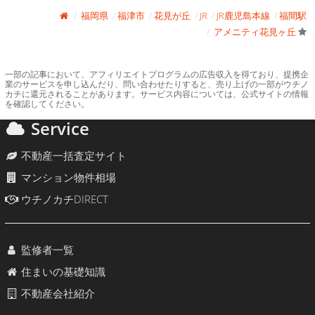
福岡県
福津市
花見が丘
JR
JR鹿児島本線
福間駅
アメニティ花見ヶ丘
一部の記事において、アフィリエイトプログラムの広告収入を得ており、提携企
業のサービスを申し込んだり、問い合わせたりすると、売り上げの一部がウチノ
カチに還元されることがあります。サービス内容については、公式サイトの情報
を確認してください。
Service
不動産一括査定サイト
マンション物件相場
ウチノカチDIRECT
監修者一覧
住まいの基礎知識
不動産会社紹介