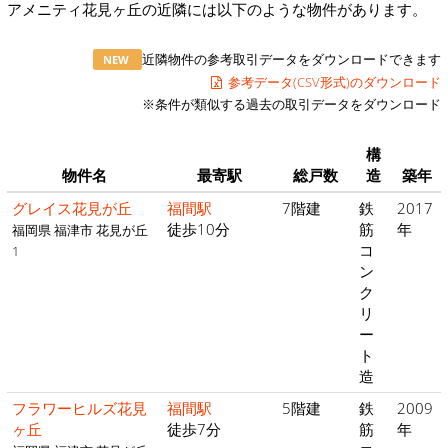
アメニティ花見ヶ丘の近隣には以下のような物件があります。
近隣物件の参考取引データをダウンロードできます
NEW
参考データ(CSV形式)のダウンロード
※条件が類似する過去の取引データをダウンロード
構
物件名
最寄駅
総戸数
造
築年
グレイス花見が丘
福間駅
7階建
鉄
2017
徒歩10分
筋
年
福岡県 福津市 花見が丘
コ
1
ン
ク
リ
ー
ト
造
フラワーヒルズ花見
福間駅
5階建
鉄
2009
ヶ丘
徒歩7分
筋
年