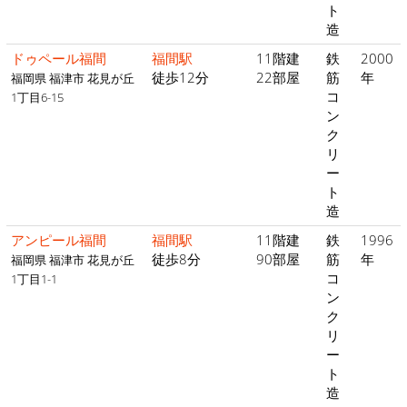
ト
造
ドゥペール福間
福間駅
11階建
鉄
2000
徒歩12分
22部屋
筋
年
福岡県 福津市 花見が丘
コ
1丁目6-15
ン
ク
リ
ー
ト
造
アンピール福間
福間駅
11階建
鉄
1996
徒歩8分
90部屋
筋
年
福岡県 福津市 花見が丘
コ
1丁目1-1
ン
ク
リ
ー
ト
造