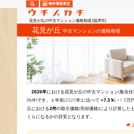
物件価格査定
花見が丘の中古マンション価格相場 [福津市]
花見が丘
中古マンションの価格相場
2026年
における花見が丘の中古マンション(集合住
)です。１年前(2025年)に比べて
+7.3％
( +1.
円/坪
丘における
2件
の取引価格(売却価格)により計算した
くらになるかの目安となります。