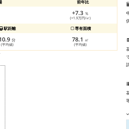
場
前年比
+7.3
％
(+1.9万円/㎡)
駅距離
専有面積
10.9
78.1
分
㎡
(平均値)
(平均値)
す