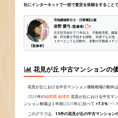
社にインターネットで一括で査定を依頼をすること
宅地建物取引士・日商簿記2級
岩野 愛弓
(監修者)
注文住宅会社で15年以上、不動産売買、建
融・司法書士手続きを経験。
自身でも土地、
イターとしても活動中。 多数の不動産メデ
【監修者】
花見が丘 中古マンションの
花見が丘における中古マンション価格相場の動向
2026年の
福岡県 福津市
花見が丘における中古マン
ンション相場は１年前(2025年)に比べて
+7.3％
( +
このグラフは、
13件の花見が丘の中古マンション