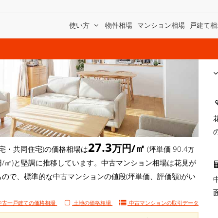
使い方
物件相場
マンション相場
戸建て相
27.3
万円/㎡
宅・共同住宅)の価格相場は
(坪単価 90.4
万
9万円/㎡)と堅調に推移しています。中古マンション相場は花見が
もので、標準的な中古マンションの値段(坪単価、評価額)がい
中古一戸建ての価格相場
土地の価格相場
中古マンションの
取引データ