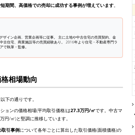
で短期間、高価格での売却に成功する事例が増えています
。
築デザイン企画、営業企画等に従事。 主に土地や中古住宅の売買契約、金
中古住宅、商業施設等の売買経験あり。 2016年より住宅・不動産専門ラ
ィアで執筆・監修。
価格相場動向
は以下の通りです。
ションの価格相場(平均取引価格)は
27.3万円/㎡
です。中古マ
1.9万円/㎡)と堅調に推移しています。
の取引事例
について各年ごとに算出した取引価格(面積価格)の