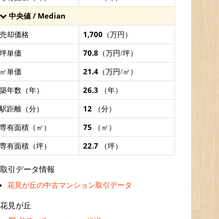
中央値 / Median
売却価格
1,700
（万円）
坪単価
70.8
（万円/坪）
㎡単価
21.4
（万円/㎡）
築年数（年）
26.3
（年）
駅距離（分）
12
（分）
専有面積（㎡）
75
（㎡）
専有面積（坪）
22.7
（坪）
取引データ情報
花見が丘の中古マンション取引データ
花見が丘