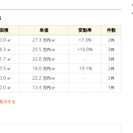
移
面積
単価
変動率
件数
0.0
27.3
+7.3%
2
㎡
万円/㎡
件
8.3
25.5
+16.0%
3
㎡
万円/㎡
件
1.7
22.0
-
3
㎡
万円/㎡
件
7.5
18.0
-19.1%
2
㎡
万円/㎡
件
0.0
22.2
-
2
㎡
万円/㎡
件
0.0
13.4
-
1
㎡
万円/㎡
件
表示する