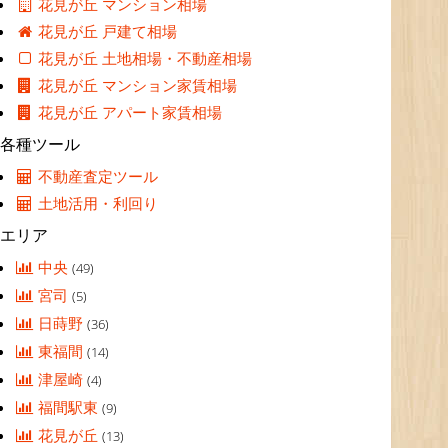
花見が丘 マンション相場
花見が丘 戸建て相場
花見が丘 土地相場・不動産相場
花見が丘 マンション家賃相場
花見が丘 アパート家賃相場
各種ツール
不動産査定ツール
土地活用・利回り
エリア
中央
(49)
宮司
(5)
日蒔野
(36)
東福間
(14)
津屋崎
(4)
福間駅東
(9)
花見が丘
(13)