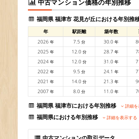
中古マンション価格の年別推移
福岡県 福津市 花見が丘における年別推
年
駅距離
築年数
2026
7.5
30.0
8
年
分
年
2025
12.0
28.7
7
年
分
年
2024
12.0
31.0
7
年
分
年
2022
9.5
24.1
7
年
分
年
2021
14.0
21.3
9
年
分
年
2007
8.0
11.0
7
年
分
年
福岡県 福津市における年別推移
詳細を
福岡県における年別推移
詳細を表示する
中古マンションの取引データ