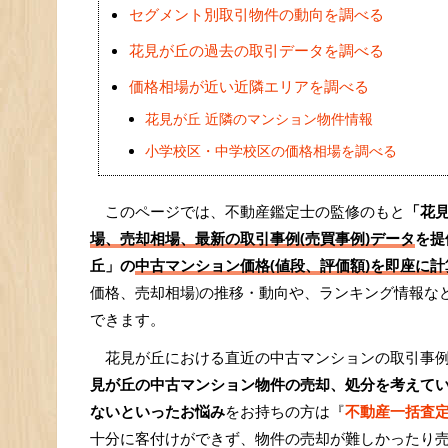
セグメント別取引物件の動向を調べる
花見が丘の過去の取引データを調べる
価格相場が近い近隣エリアを調べる
花見が丘 近隣のマンション物件情報
小学校区・中学校区の価格相場を調べる
このページでは、不動産鑑定士の監修のもと
「花
場、売却相場、最新の取引事例(売買事例)データ
を提
丘」の
中古マンション価格(値段、評価額)を即座に計算
価格、売却相場)の推移・動向や、ランキング情報な
できます。
花見が丘における直近の中古マンションの取引事
見が丘の中古マンション物件の売却、処分を考えて
ないといったお悩み
をお持ちの方は『
不動産一括査
十分に客付けができず、物件の売却が難しかったり