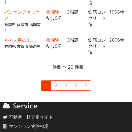
造
1
パシオンアネック
福間駅
3階建
鉄筋コン
1998年
ス
徒歩5分
クリート
造
福岡県 福津市 福間南
2
ルネス舞の里
福間駅
3階建
鉄筋コン
2006年
徒歩5分
クリート
福岡県 古賀市 舞の里
造
4
1 件目 〜 20 件目
1
2
3
4
5
Service
不動産一括査定サイト
マンション物件相場