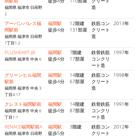
間駅前
徒歩4分
110部屋
クリート
造
福岡県 福津市 日蒔野
2
アーバンパレス福
福間駅
12階建
鉄筋コン
2013年
間駅前
徒歩4分
131部屋
クリート
造
福岡県 福津市 日蒔野
1丁目1-2
PLUSHEART-JB
福間駅
7階建
鉄骨鉄筋
1997年
徒歩4分
17部屋
コンクリ
福岡県 福津市 中央 6
ート造
グリーンヒル福間
福間駅
14階建
鉄筋コン
1998年
駅前
徒歩4分
67部屋
クリート
造
福岡県 福津市 中央 3
丁目4-17
クレスト福間駅前
福間駅
14階建
鉄骨鉄筋
1991年
徒歩4分
87部屋
コンクリ
福岡県 福津市 中央 6
ート造
丁目1-1
RENACE福間駅前A
福間駅
3階建
鉄筋コン
2012年
徒歩5分
クリート
福岡県 福津市 日蒔野