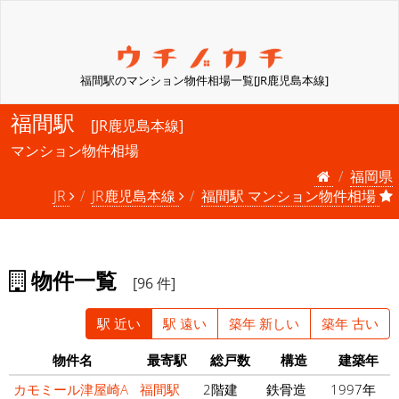
福間駅のマンション物件相場一覧[JR鹿児島本線]
福間駅
[JR鹿児島本線]
マンション物件相場
福岡県
JR
JR鹿児島本線
福間駅 マンション物件相場
物件一覧
[96 件]
駅 近い
駅 遠い
築年 新しい
築年 古い
物件名
最寄駅
総戸数
構造
建築年
カモミール津屋崎A
福間駅
2階建
鉄骨造
1997年