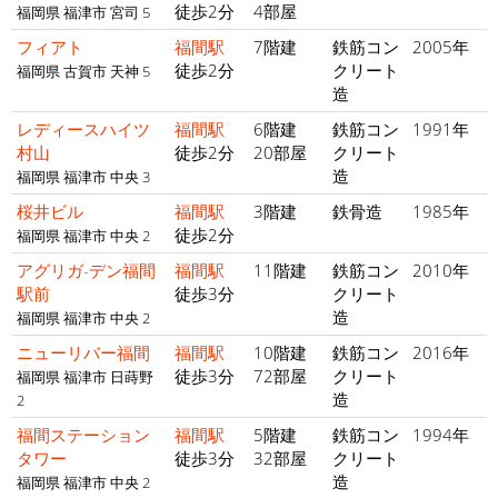
徒歩2分
4部屋
福岡県 福津市 宮司 5
フィアト
福間駅
7階建
鉄筋コン
2005年
徒歩2分
クリート
福岡県 古賀市 天神 5
造
レディースハイツ
福間駅
6階建
鉄筋コン
1991年
村山
徒歩2分
20部屋
クリート
造
福岡県 福津市 中央 3
桜井ビル
福間駅
3階建
鉄骨造
1985年
徒歩2分
福岡県 福津市 中央 2
アグリガ-デン福間
福間駅
11階建
鉄筋コン
2010年
駅前
徒歩3分
クリート
造
福岡県 福津市 中央 2
ニューリバー福間
福間駅
10階建
鉄筋コン
2016年
徒歩3分
72部屋
クリート
福岡県 福津市 日蒔野
造
2
福間ステーション
福間駅
5階建
鉄筋コン
1994年
タワー
徒歩3分
32部屋
クリート
造
福岡県 福津市 中央 2