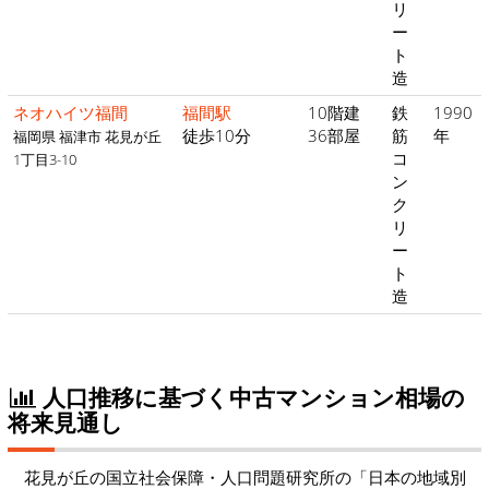
リ
ー
ト
造
ネオハイツ福間
福間駅
10階建
鉄
1990
徒歩10分
36部屋
筋
年
福岡県 福津市 花見が丘
コ
1丁目3-10
ン
ク
リ
ー
ト
造
人口推移に基づく中古マンション相場の
将来見通し
花見が丘の国立社会保障・人口問題研究所の「日本の地域別