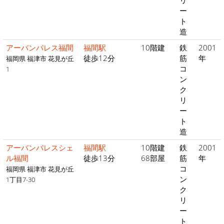
リ
ー
ト
造
アーバンパレス福間
福間駅
10階建
鉄
2001
徒歩12分
筋
年
福岡県 福津市 花見が丘
コ
1
ン
ク
リ
ー
ト
造
アーバンパレスシェ
福間駅
10階建
鉄
2001
ル福間
徒歩13分
68部屋
筋
年
コ
福岡県 福津市 花見が丘
ン
1丁目7-30
ク
リ
ー
ト