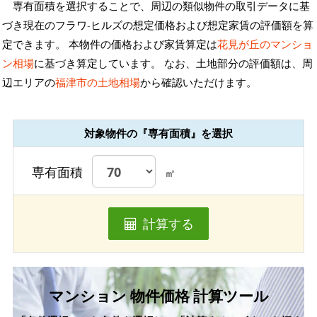
専有面積を選択することで、周辺の類似物件の取引データに基
づき現在のフラワ-ヒルズの想定価格および想定家賃の評価額を算
定できます。 本物件の価格および家賃算定は
花見が丘のマンショ
ン相場
に基づき算定しています。 なお、土地部分の評価額は、周
辺エリアの
福津市の土地相場
から確認いただけます。
対象物件の『専有面積』を選択
専有面積
㎡
計算する
マンション 物件価格 計算ツール