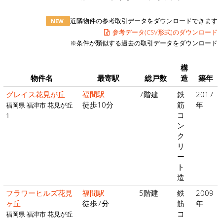
近隣物件の参考取引データをダウンロードできます
NEW
参考データ(CSV形式)のダウンロード
※条件が類似する過去の取引データをダウンロード
構
物件名
最寄駅
総戸数
造
築年
グレイス花見が丘
福間駅
7階建
鉄
2017
徒歩10分
筋
年
福岡県 福津市 花見が丘
コ
1
ン
ク
リ
ー
ト
造
フラワーヒルズ花見
福間駅
5階建
鉄
2009
ヶ丘
徒歩7分
筋
年
コ
福岡県 福津市 花見が丘