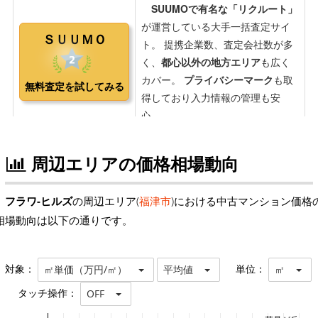
周辺エリアの価格相場動向
フラワ-ヒルズ
の周辺エリア(
福津市
)における中古マンション価格
相場動向は以下の通りです。
対象：
単位：
㎡単価（万円/㎡）
平均値
㎡
タッチ操作：
OFF