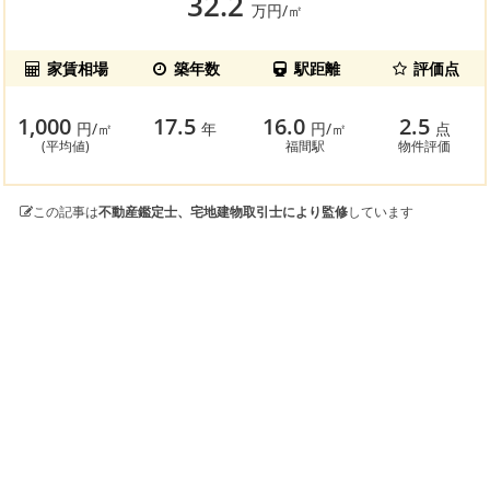
32.2
万円/㎡
家賃相場
築年数
駅距離
評価点
1,000
17.5
16.0
2.5
円/㎡
年
円/㎡
点
(平均値)
福間駅
物件評価
この記事は
不動産鑑定士、宅地建物取引士により監修
しています