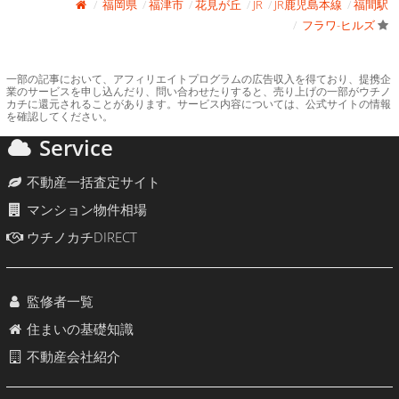
福岡県
福津市
花見が丘
JR
JR鹿児島本線
福間駅
フラワ-ヒルズ
一部の記事において、アフィリエイトプログラムの広告収入を得ており、提携企
業のサービスを申し込んだり、問い合わせたりすると、売り上げの一部がウチノ
カチに還元されることがあります。サービス内容については、公式サイトの情報
を確認してください。
Service
不動産一括査定サイト
マンション物件相場
ウチノカチDIRECT
監修者一覧
住まいの基礎知識
不動産会社紹介