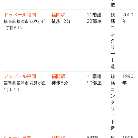
造
ドゥペール福間
福間駅
11階建
鉄
2000
徒歩12分
22部屋
筋
年
福岡県 福津市 花見が丘
コ
1丁目6-15
ン
ク
リ
ー
ト
造
アンピール福間
福間駅
11階建
鉄
1996
徒歩8分
90部屋
筋
年
福岡県 福津市 花見が丘
コ
1丁目1-1
ン
ク
リ
ー
ト
造
シベール福間
福間駅
6階建
鉄
1995