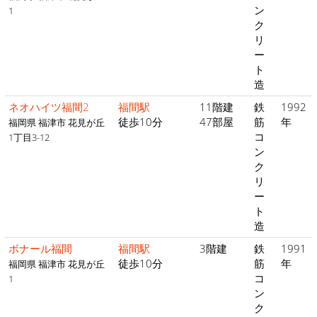
ン
1
ク
リ
ー
ト
造
ネオハイツ福間2
福間駅
11階建
鉄
1992
徒歩10分
47部屋
筋
年
福岡県 福津市 花見が丘
コ
1丁目3-12
ン
ク
リ
ー
ト
造
ボナール福間
福間駅
3階建
鉄
1991
徒歩10分
筋
年
福岡県 福津市 花見が丘
コ
1
ン
ク