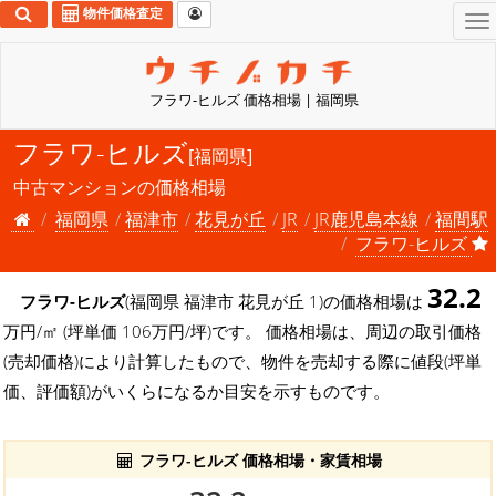
物件価格査定
To
na
フラワ-ヒルズ 価格相場 | 福岡県
フラワ-ヒルズ
[福岡県]
中古マンションの価格相場
福岡県
福津市
花見が丘
JR
JR鹿児島本線
福間駅
フラワ-ヒルズ
32.2
フラワ-ヒルズ
(福岡県 福津市 花見が丘 1)の価格相場は
万円/㎡ (坪単価 106万円/坪)です。 価格相場は、周辺の取引価格
(売却価格)により計算したもので、物件を売却する際に値段(坪単
価、評価額)がいくらになるか目安を示すものです。
フラワ-ヒルズ 価格相場・家賃相場