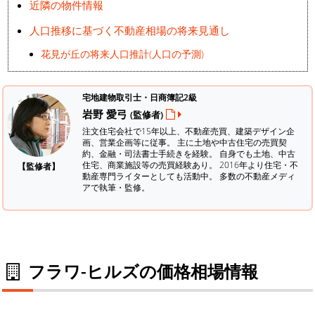
近隣の物件情報
人口推移に基づく不動産相場の将来見通し
花見が丘の将来人口推計(人口の予測)
宅地建物取引士・日商簿記2級
岩野 愛弓
(監修者)
注文住宅会社で15年以上、不動産売買、建築デザイン企
画、営業企画等に従事。 主に土地や中古住宅の売買契
約、金融・司法書士手続きを経験。
自身でも土地、中古
住宅、商業施設等の売買経験あり。 2016年より住宅・不
【監修者】
動産専門ライターとしても活動中。 多数の不動産メディ
アで執筆・監修。
フラワ-ヒルズの価格相場情報