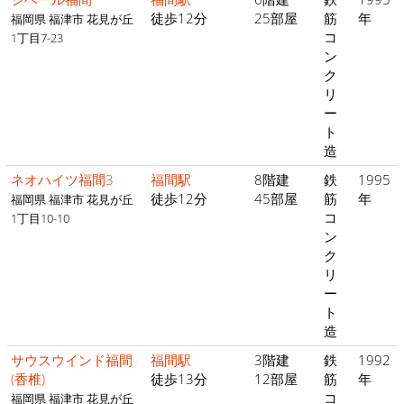
徒歩12分
25部屋
筋
年
福岡県 福津市 花見が丘
コ
1丁目7-23
ン
ク
リ
ー
ト
造
ネオハイツ福間3
福間駅
8階建
鉄
1995
徒歩12分
45部屋
筋
年
福岡県 福津市 花見が丘
コ
1丁目10-10
ン
ク
リ
ー
ト
造
サウスウインド福間
福間駅
3階建
鉄
1992
(香椎)
徒歩13分
12部屋
筋
年
コ
福岡県 福津市 花見が丘