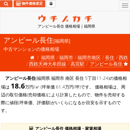
物件価格査定
To
na
アンピール長住 価格相場 | 福岡県
アンピール長住
[福岡県]
中古マンションの価格相場
福岡県
福岡市
福岡市南区
長住
西鉄
西鉄天神大牟田線
高宮駅
アンピール長住
アンピール長住
(福岡県 福岡市 南区 長住 5丁目11-24)の価格相
18.6
場は
万円/㎡ (坪単価 61.4万円/坪)です。 価格相場は、周
辺の取引価格(売却価格)により計算したもので、物件を売却する
際に値段(坪単価、評価額)がいくらになるか目安を示すもので
す。
アンピール長住 価格相場・家賃相場