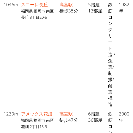
1046m
スコーレ長丘
高宮駅
5階建
鉄
1982
徒歩35分
13部屋
筋
年
福岡県 福岡市 南区
コ
長丘 3丁目20-5
ン
ク
リ
ー
ト
造 /
免
震/
制
振/
耐
震
構
造
1239m
アメックス花畑
高宮駅
6階建
鉄
2000
徒歩47分
36部屋
筋
年
福岡県 福岡市 南区
コ
花畑 2丁目13-3
ン