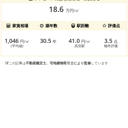
18.6
万円/㎡
家賃相場
築年数
駅距離
評価点
1,046
30.5
41.0
3.5
円/㎡
年
円/㎡
点
(平均値)
高宮駅
物件評価
この記事は
不動産鑑定士、宅地建物取引士により監修
しています