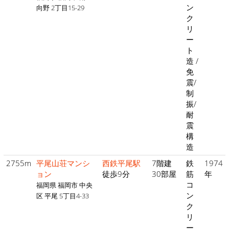
ン
向野 2丁目15-29
ク
リ
ー
ト
造 /
免
震/
制
振/
耐
震
構
造
2755m
平尾山荘マンシ
西鉄平尾駅
7階建
鉄
1974
ョン
徒歩9分
30部屋
筋
年
コ
福岡県 福岡市 中央
ン
区 平尾 5丁目4-33
ク
リ
ー