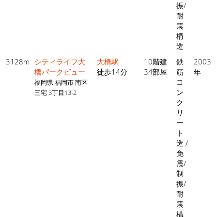
振/
耐
震
構
造
3128m
シティライフ大
大橋駅
10階建
鉄
2003
橋パークビュー
徒歩14分
34部屋
筋
年
コ
福岡県 福岡市 南区
ン
三宅 3丁目13-2
ク
リ
ー
ト
造 /
免
震/
制
振/
耐
震
構