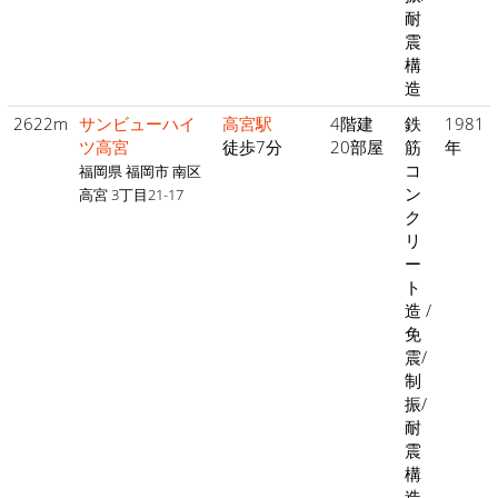
耐
震
構
造
2622m
サンビューハイ
高宮駅
4階建
鉄
1981
ツ高宮
徒歩7分
20部屋
筋
年
コ
福岡県 福岡市 南区
ン
高宮 3丁目21-17
ク
リ
ー
ト
造 /
免
震/
制
振/
耐
震
構
造