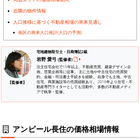
近隣の物件情報
人口推移に基づく不動産相場の将来見通し
南区の将来人口推計(人口の予測)
宅地建物取引士・日商簿記2級
岩野 愛弓
(監修者)
注文住宅会社で15年以上、不動産売買、建築デザイン企
画、営業企画等に従事。 主に土地や中古住宅の売買契
約、金融・司法書士手続きを経験。
自身でも土地、中古
住宅、商業施設等の売買経験あり。 2016年より住宅・不
【監修者】
動産専門ライターとしても活動中。 多数の不動産メディ
アで執筆・監修。
アンピール長住の価格相場情報