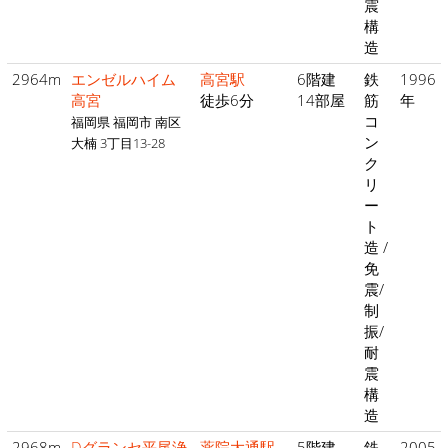
震
構
造
2964m
エンゼルハイム
高宮駅
6階建
鉄
1996
高宮
徒歩6分
14部屋
筋
年
コ
福岡県 福岡市 南区
ン
大楠 3丁目13-28
ク
リ
ー
ト
造 /
免
震/
制
振/
耐
震
構
造
2968m
Dグランセ平尾浄
薬院大通駅
5階建
鉄
2005