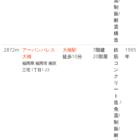
震/
制
振/
耐
震
構
造
2872m
アーバンパレス
大橋駅
7階建
鉄
1995
大橋
徒歩10分
20部屋
筋
年
コ
福岡県 福岡市 南区
ン
三宅 1丁目1-23
ク
リ
ー
ト
造 /
免
震/
制
振/
耐