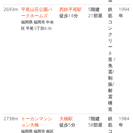
2693m
平尾山荘公園パ
西鉄平尾駅
5階建
鉄
1994
ークホームズ
徒歩14分
21部屋
筋
年
コ
福岡県 福岡市 中央
ン
区 平尾 5丁目8-36
ク
リ
ー
ト
造 /
免
震/
制
振/
耐
震
構
造
2738m
トーカンマンシ
大橋駅
7階建
鉄
1984
ョン大橋
徒歩5分
58部屋
筋
年
コ
福岡県 福岡市 南区