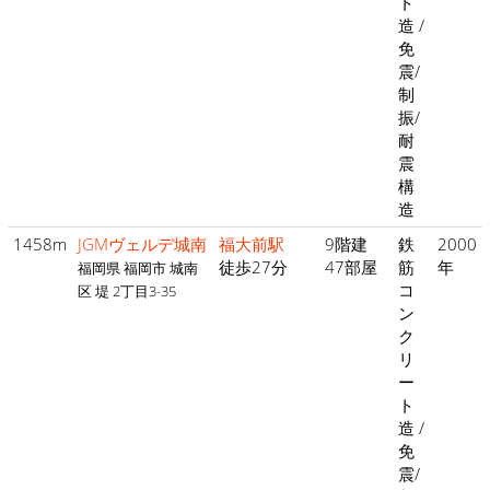
ト
造 /
免
震/
制
振/
耐
震
構
造
1458m
JGMヴェルデ城南
福大前駅
9階建
鉄
2000
徒歩27分
47部屋
筋
年
福岡県 福岡市 城南
コ
区 堤 2丁目3-35
ン
ク
リ
ー
ト
造 /
免
震/