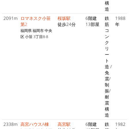
構
造
2091m
ロマネスク小笹
桜坂駅
6階建
鉄
1988
第2
徒歩24分
13部屋
筋
年
コ
福岡県 福岡市 中央
ン
区 小笹 3丁目8-8
ク
リ
ー
ト
造 /
免
震/
制
振/
耐
震
構
造
2338m
高宮ハウスA棟
高宮駅
6階建
鉄
1982