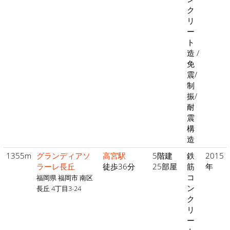
ク
リ
ー
ト
造 /
免
震/
制
振/
耐
震
構
造
1355m
グランディアソ
高宮駅
5階建
鉄
2015
ラーレ長丘
徒歩36分
25部屋
筋
年
コ
福岡県 福岡市 南区
ン
長丘 4丁目3-24
ク
リ
ー