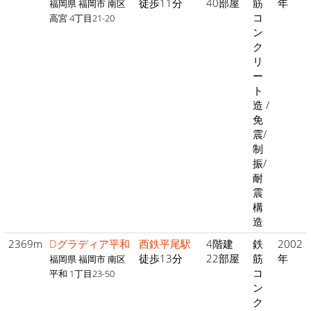
徒歩11分
40部屋
筋
年
福岡県 福岡市 南区
コ
高宮 4丁目21-20
ン
ク
リ
ー
ト
造 /
免
震/
制
振/
耐
震
構
造
2369m
Dグラディア平和
西鉄平尾駅
4階建
鉄
2002
徒歩13分
22部屋
筋
年
福岡県 福岡市 南区
コ
平和 1丁目23-50
ン
ク