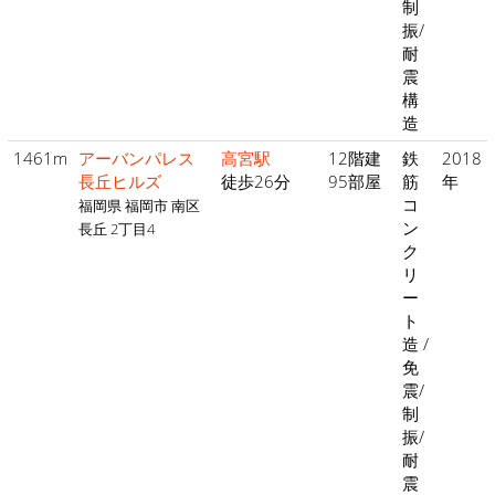
制
振/
耐
震
構
造
1461m
アーバンパレス
高宮駅
12階建
鉄
2018
長丘ヒルズ
徒歩26分
95部屋
筋
年
コ
福岡県 福岡市 南区
ン
長丘 2丁目4
ク
リ
ー
ト
造 /
免
震/
制
振/
耐
震