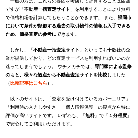
一般の方は、これらの要因を考慮して計算することは困難
ですが「
不動産一括査定サイト
」を利用することにより無料
で価格相場を計算してもらうことができます。 また、
福岡市
において条件が類似する過去の取引物件の情報も入手できる
ため、価格算定の参考にできます
。
しかし、「
不動産一括査定サイト
」といっても十数社の企
業が提供しており、どの査定サービスを利用すればいいのか
迷ってしまうでしょう。 ウチノカチでは、
専門家による監修
のもと、様々な観点から不動産査定サイトを比較
しました
（
比較記事はこちら
）。
以下のサイトは、「査定を受け付けているカバーエリア」
「利用時の入力しやすさ」「個人情報保護」の観点から特に
評価が高いサイトです。 いずれも、「
無料
」で「
１分程度
」
で安心してご利用いただけます。