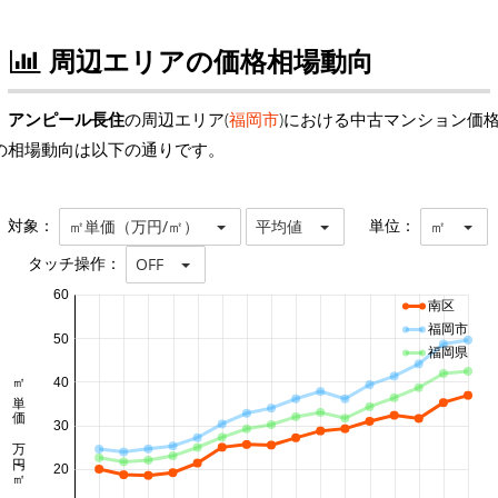
周辺エリアの価格相場動向
アンピール長住
の周辺エリア(
福岡市
)における中古マンション価
の相場動向は以下の通りです。
対象：
単位：
㎡単価（万円/㎡）
平均値
㎡
タッチ操作：
OFF
60
南区
福岡市
50
福岡県
㎡単価 万円/㎡
40
30
20