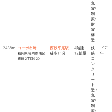
免
震/
制
振/
耐
震
構
造
2438m
コーポ市崎
西鉄平尾駅
4階建
鉄
1971
徒歩11分
12部屋
筋
年
福岡県 福岡市 南区
コ
市崎 2丁目9-20
ン
ク
リ
ー
ト
造 /
免
震/
制
振/