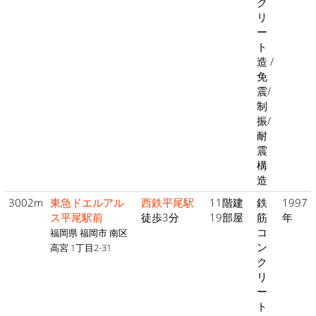
ク
リ
ー
ト
造 /
免
震/
制
振/
耐
震
構
造
3002m
東急ドエルアル
西鉄平尾駅
11階建
鉄
1997
ス平尾駅前
徒歩3分
19部屋
筋
年
コ
福岡県 福岡市 南区
ン
高宮 1丁目2-31
ク
リ
ー
ト