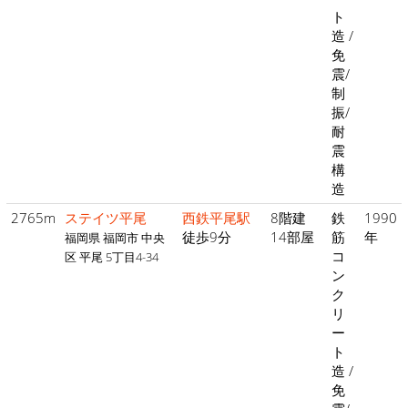
ト
造 /
免
震/
制
振/
耐
震
構
造
2765m
ステイツ平尾
西鉄平尾駅
8階建
鉄
1990
徒歩9分
14部屋
筋
年
福岡県 福岡市 中央
コ
区 平尾 5丁目4-34
ン
ク
リ
ー
ト
造 /
免