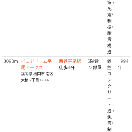
造 /
免
震/
制
振/
耐
震
構
造
3098m
ピュアドーム平
西鉄平尾駅
5階建
鉄
1994
尾アークス
徒歩4分
22部屋
筋
年
コ
福岡県 福岡市 南区
ン
大楠 2丁目17-14
ク
リ
ー
ト
造 /
免
震/
制