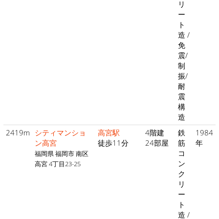
リ
ー
ト
造 /
免
震/
制
振/
耐
震
構
造
2419m
シティマンショ
高宮駅
4階建
鉄
1984
ン高宮
徒歩11分
24部屋
筋
年
コ
福岡県 福岡市 南区
ン
高宮 4丁目23-25
ク
リ
ー
ト
造 /