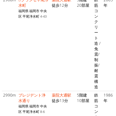
水町
徒歩12分
20部屋
筋
年
コ
福岡県 福岡市 中央
ン
区 平尾浄水町 4-43
ク
リ
ー
ト
造 /
免
震/
制
振/
耐
震
構
造
2990m
プレジデント浄
薬院大通駅
5階建
鉄
1986
水通り
徒歩13分
10部屋
筋
年
コ
福岡県 福岡市 中央
ン
区 平尾浄水町 8-6