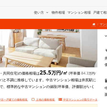
使い方
物件相場
マンション相場
戸建て相
マン
25.5
万円/㎡
・共同住宅)の価格相場は
(坪単価 84.3
万円/
7万円/㎡)と不調に推移しています。中古マンション相場は井尻駅に
ので、標準的な中古マンションの値段(坪単価、評価額)がいく
中古一戸建ての価格相場
土地の価格相場
中古マンションの
取引データ