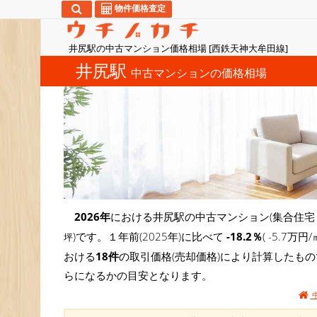
物件価格査定
井尻駅の中古マンション価格相場 [西鉄天神大牟田線]
井尻駅
中古マンションの価格相場
2026年
における井尻駅の中古マンション(集合住宅
)です。１年前(2025年)に比べて
-18.2％
( -5.
坪
おける
18件
の取引価格(売却価格)により計算したも
らになるかの目安となります。