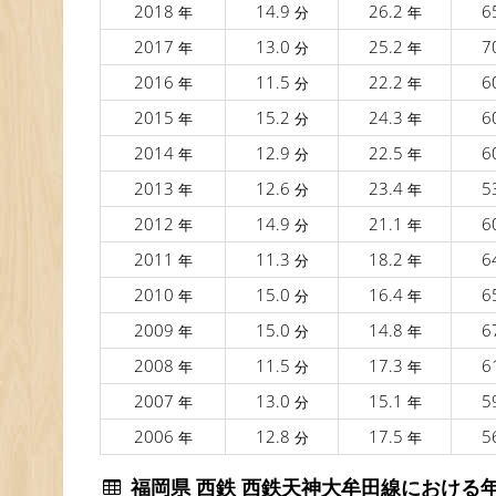
2018
14.9
26.2
6
年
分
年
2017
13.0
25.2
7
年
分
年
2016
11.5
22.2
6
年
分
年
2015
15.2
24.3
6
年
分
年
2014
12.9
22.5
6
年
分
年
2013
12.6
23.4
5
年
分
年
2012
14.9
21.1
6
年
分
年
2011
11.3
18.2
6
年
分
年
2010
15.0
16.4
6
年
分
年
2009
15.0
14.8
6
年
分
年
2008
11.5
17.3
6
年
分
年
2007
13.0
15.1
5
年
分
年
2006
12.8
17.5
5
年
分
年
福岡県 西鉄 西鉄天神大牟田線におけ