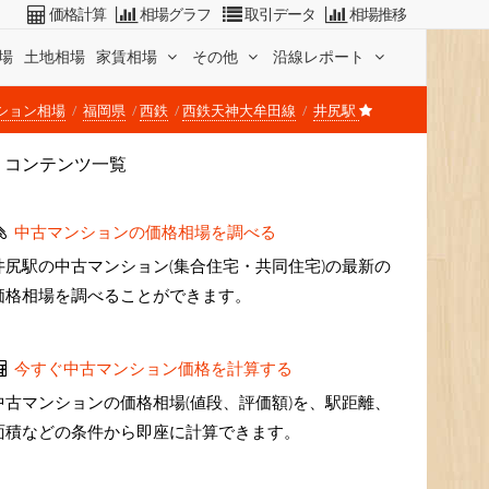
価格計算
相場グラフ
取引データ
相場推移
場
土地相場
家賃相場
その他
沿線レポート
ション相場
福岡県
西鉄
西鉄天神大牟田線
井尻駅
コンテンツ一覧
中古マンションの価格相場を調べる
井尻駅の中古マンション(集合住宅・共同住宅)の最新の
価格相場を調べることができます。
今すぐ中古マンション価格を計算する
中古マンションの価格相場(値段、評価額)を、駅距離、
面積などの条件から即座に計算できます。