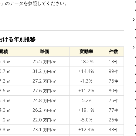
移
」のデータを参照してください。
おける年別推移
面積
単価
変動率
件数
6.9
25.5
-18.2%
18
㎡
万円/㎡
件
0.7
31.2
+14.4%
99
㎡
万円/㎡
件
7.2
27.2
-1.3%
76
㎡
万円/㎡
件
8.6
27.6
+11.2%
80
㎡
万円/㎡
件
6.3
24.8
-5.2%
76
㎡
万円/㎡
件
4.0
26.2
+19.1%
77
㎡
万円/㎡
件
1.0
22.0
-5.0%
26
㎡
万円/㎡
件
3.8
23.1
+12.4%
33
㎡
万円/㎡
件