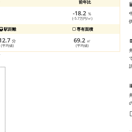
前年比
-18.2
％
(-5.7万円/㎡)
駅距離
専有面積
12.7
69.2
分
㎡
(平均値)
(平均値)
す