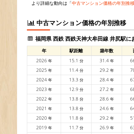
より詳細な動向は「
中古マンション価格の年別推
中古マンション価格の年別推移
福岡県 西鉄 西鉄天神大牟田線 井尻駅に
年
駅距離
築年数
2026
15.1
31.4
6
年
分
年
2025
11.4
29.2
7
年
分
年
2024
13.3
28.4
6
年
分
年
2023
12.9
27.2
6
年
分
年
2022
13.8
28.6
6
年
分
年
2021
13.8
24.6
6
年
分
年
2020
11.8
29.2
5
年
分
年
2019
11.7
26.9
6
年
分
年