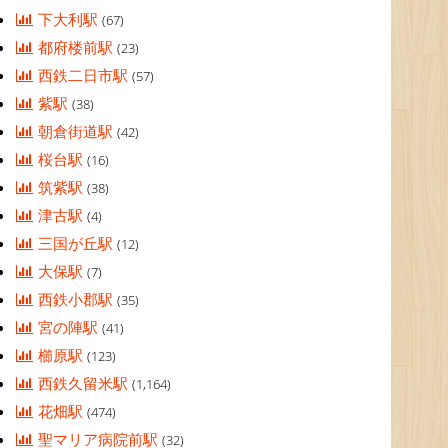
下大利駅
(67)
都府楼前駅
(23)
西鉄二日市駅
(57)
紫駅
(38)
朝倉街道駅
(42)
桜台駅
(16)
筑紫駅
(38)
津古駅
(4)
三国が丘駅
(12)
大保駅
(7)
西鉄小郡駅
(35)
宮の陣駅
(41)
櫛原駅
(123)
西鉄久留米駅
(1,164)
花畑駅
(474)
聖マリア病院前駅
(32)