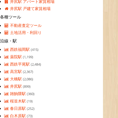
井尻駅 アパート家賃相場
井尻駅 戸建て家賃相場
各種ツール
不動産査定ツール
土地活用・利回り
沿線・駅
西鉄福岡駅
(415)
薬院駅
(1,199)
西鉄平尾駅
(2,484)
高宮駅
(2,367)
大橋駅
(2,086)
井尻駅
(899)
雑餉隈駅
(360)
桜並木駅
(19)
春日原駅
(252)
白木原駅
(73)