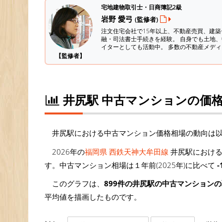
宅地建物取引士・日商簿記2級
岩野 愛弓
(監修者)
注文住宅会社で15年以上、不動産売買、建
融・司法書士手続きを経験。
自身でも土地、
イターとしても活動中。 多数の不動産メデ
【監修者】
井尻駅 中古マンションの価
井尻駅における中古マンション価格相場の動向は
2026年の
福岡県 西鉄天神大牟田線
井尻駅における
す。中古マンション相場は１年前(2025年)に比べて
-
このグラフは、
899件の井尻駅の中古マンション
平均値を描画したものです。