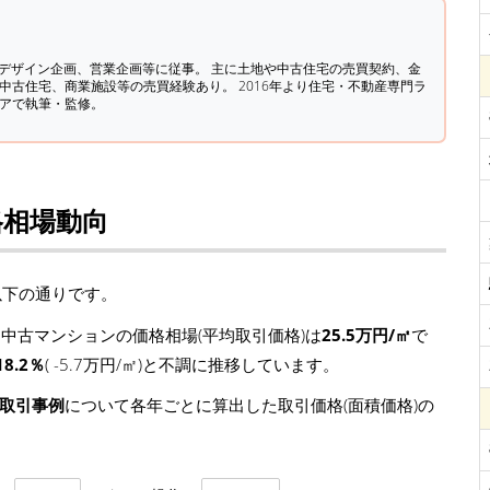
築デザイン企画、営業企画等に従事。 主に土地や中古住宅の売買契約、金
中古住宅、商業施設等の売買経験あり。 2016年より住宅・不動産専門ラ
ィアで執筆・監修。
格相場動向
以下の通りです。
中古マンションの価格相場(平均取引価格)は
25.5万円/㎡
で
18.2％
( -5.7万円/㎡)と不調に推移しています。
の取引事例
について各年ごとに算出した取引価格(面積価格)の