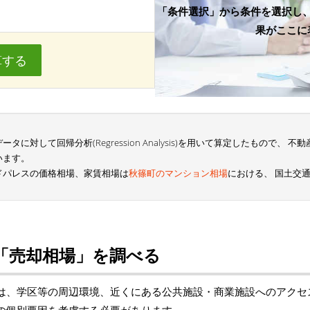
「条件選択」から条件を選択し
果がここに
算する
に対して回帰分析(Regression Analysis)を用いて算定したもので、
います。
ドパレスの価格相場、家賃相場は
秋篠町のマンション相場
における、 国土交
「売却相場」を調べる
は、学区等の周辺環境、近くにある公共施設・商業施設へのアクセ