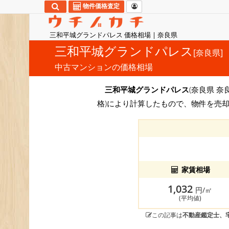
物件価格査定
三和平城グランドパレス 価格相場 | 奈良県
三和平城グランドパレス
[奈良県]
中古マンションの価格相場
三和平城グランドパレス
(奈良県 奈
格)により計算したもので、物件を売却
家賃相場
1,032
円/㎡
(平均値)
この記事は
不動産鑑定士、