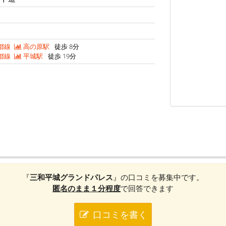
都線
高の原駅
徒歩 8分
都線
平城駅
徒歩 19分
『
三和平城グランドパレス
』の口コミを募集中です。
匿名のまま１分程度
で回答できます
口コミを書く