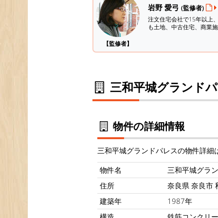
岩野 愛弓
(監修者)
注文住宅会社で15年以上
も土地、中古住宅、商業施
【監修者】
三和平城グランドパ
物件の詳細情報
三和平城グランドパレスの物件詳細
物件名
三和平城グラ
住所
奈良県 奈良市 
建築年
1987年
構造
鉄筋コンクリ