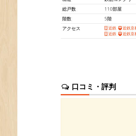
総戸数
110部屋
階数
5階
アクセス
近鉄
近鉄京
近鉄
近鉄京
口コミ・評判