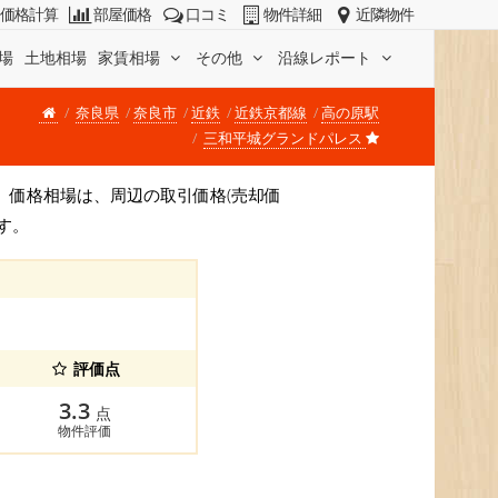
価格計算
部屋価格
口コミ
物件詳細
近隣物件
場
土地相場
家賃相場
その他
沿線レポート
奈良県
奈良市
近鉄
近鉄京都線
高の原駅
三和平城グランドパレス
です。 価格相場は、周辺の取引価格(売却価
す。
評価点
3.3
点
物件評価