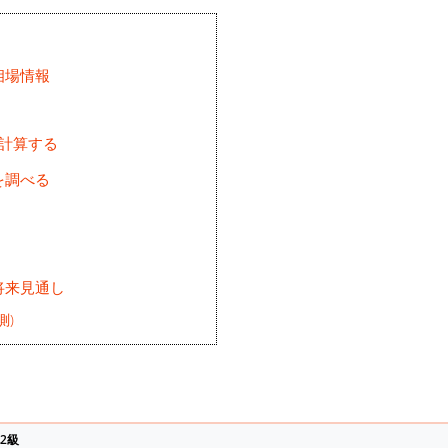
相場情報
を計算する
を調べる
将来見通し
測)
2級