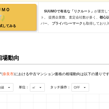
相場動向
(
奈良市
)における中古マンション価格の相場動向は以下の通りで
単位：
タッチ操作：
均値
㎡
OFF