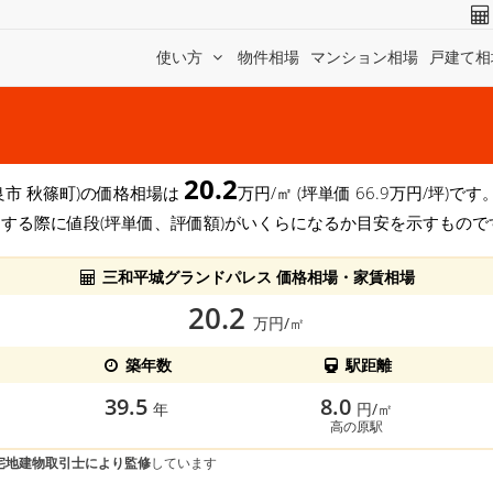
使い方
物件相場
マンション相場
戸建て相
20.2
良市 秋篠町)の価格相場は
万円/㎡ (坪単価 66.9万円/坪)
する際に値段(坪単価、評価額)がいくらになるか目安を示すもので
三和平城グランドパレス 価格相場・家賃相場
20.2
万円/㎡
築年数
駅距離
39.5
8.0
年
円/㎡
高の原駅
宅地建物取引士により監修
しています