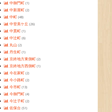
中御門町
(1)
中新屋町
(2)
中町
(48)
中登美ケ丘
(26)
中貫町
(1)
中辻町
(6)
丸山
(2)
丹生町
(1)
京終地方東側町
(2)
京終地方西側町
(1)
今在家町
(2)
今小路町
(2)
今市町
(13)
今御門町
(4)
今辻子町
(2)
佐保台
(51)