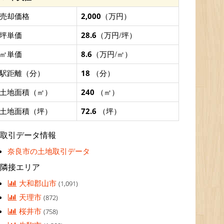
売却価格
2,000
（万円）
坪単価
28.6
（万円/坪）
㎡単価
8.6
（万円/㎡）
駅距離（分）
18
（分）
土地面積（㎡）
240
（㎡）
土地面積（坪）
72.6
（坪）
取引データ情報
奈良市の土地取引データ
隣接エリア
大和郡山市
(1,091)
天理市
(872)
桜井市
(758)