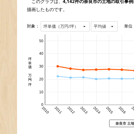
このグラフは、
4,142件の奈良市の土地の取引事例
描画したものです。
対象：
単位
坪単価（万円/坪）
平均値
50
40
坪単価 万円/坪
30
20
10
0
2010
2011
2012
2013
2014
2015
2016
2
奈良市 土