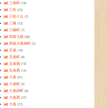
三条町
(18)
三松
(25)
三松ケ丘
(7)
三碓
(22)
三碓町
(7)
四条大路
(68)
四条大路南町
(5)
五条
(18)
五条町
(8)
五条畑
(19)
五条西
(14)
六条
(61)
六条町
(5)
六条緑町
(8)
六条西
(37)
七条
(27)