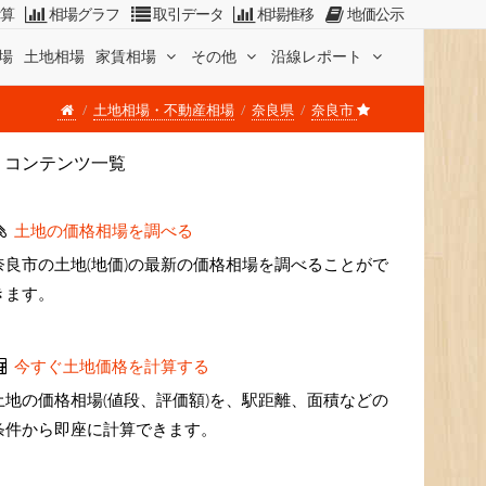
計算
相場グラフ
取引データ
相場推移
地価公示
場
土地相場
家賃相場
その他
沿線レポート
土地相場・不動産相場
奈良県
奈良市
コンテンツ一覧
土地の価格相場を調べる
奈良市の土地(地価)の最新の価格相場を調べることがで
きます。
今すぐ土地価格を計算する
土地の価格相場(値段、評価額)を、駅距離、面積などの
条件から即座に計算できます。