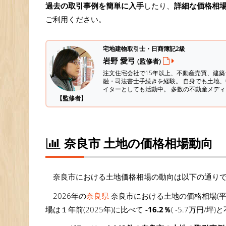
過去の取引事例を簡単に入手
したり、
詳細な価格相
ご利用ください。
宅地建物取引士・日商簿記2級
岩野 愛弓
(監修者)
注文住宅会社で15年以上、不動産売買、建
融・司法書士手続きを経験。
自身でも土地、
イターとしても活動中。 多数の不動産メデ
【監修者】
奈良市 土地の価格相場動向
奈良市における土地価格相場の動向は以下の通り
2026年の
奈良県
奈良市における土地の価格相場(平
場は１年前(2025年)に比べて
-16.2％
( -5.7万円/