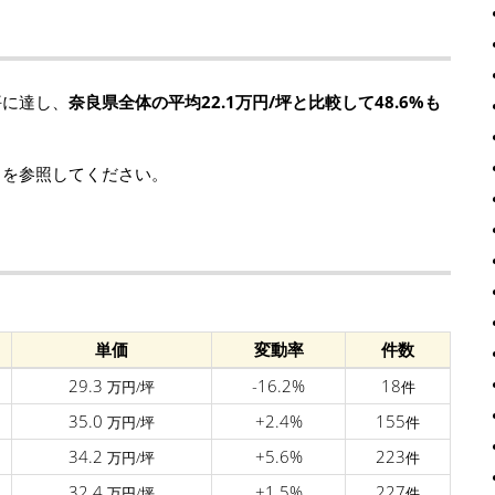
坪に達し、
奈良県全体の平均22.1万円/坪と比較して48.6%も
タを参照してください。
単価
変動率
件数
29.3
-16.2%
18
万円/坪
件
35.0
+2.4%
155
万円/坪
件
34.2
+5.6%
223
万円/坪
件
32.4
+1.5%
227
万円/坪
件