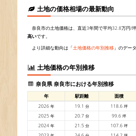
土地の価格相場の最新動向
奈良市の土地価格は、直近3年間で平均32.8万円/
高い
です。
より詳細な動向は「
土地価格の年別推移
」のデー
土地価格の年別推移
奈良県 奈良市における年別推移
年
駅距離
面積
2026
19.1
118.6
年
分
坪
2025
20.7
99.6
年
分
坪
2024
21.5
107.6
年
分
坪
2023
24.6
114.2
年
分
坪