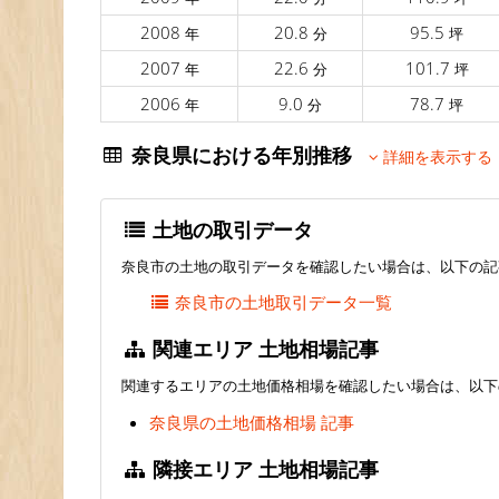
2008
20.8
95.5
年
分
坪
2007
22.6
101.7
年
分
坪
2006
9.0
78.7
年
分
坪
奈良県における年別推移
詳細を表示する
土地の取引データ
奈良市の土地の取引データを確認したい場合は、以下の記
奈良市の土地取引データ一覧
関連エリア 土地相場記事
関連するエリアの土地価格相場を確認したい場合は、以下
奈良県の土地価格相場 記事
隣接エリア 土地相場記事