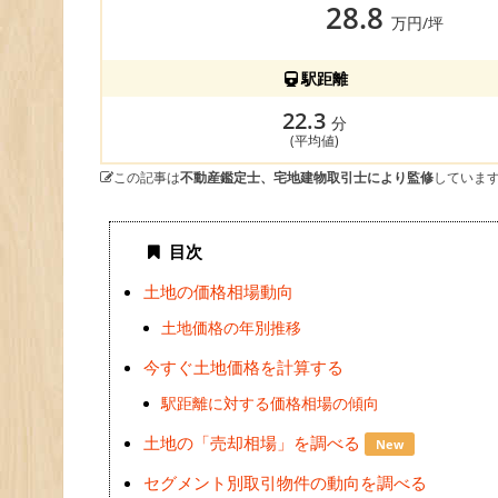
28.8
万円/坪
駅距離
22.3
分
(平均値)
この記事は
不動産鑑定士、宅地建物取引士により監修
していま
目次
土地の価格相場動向
土地価格の年別推移
今すぐ土地価格を計算する
駅距離に対する価格相場の傾向
土地の「売却相場」を調べる
New
セグメント別取引物件の動向を調べる