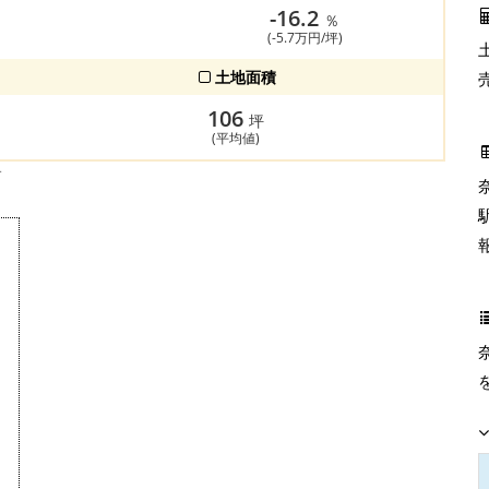
-16.2
％
(-5.7万円/坪)
土地面積
106
坪
(平均値)
す