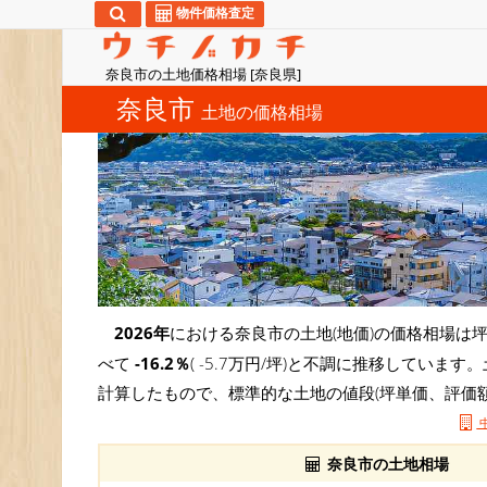
物件価格査定
奈良市の土地価格相場 [奈良県]
奈良市
土地の価格相場
2026年
における奈良市の土地(地価)の価格相場は
べて
-16.2％
( -5.7万円/坪)と不調に推移していま
計算したもので、標準的な土地の値段(坪単価、評価
奈良市の土地相場