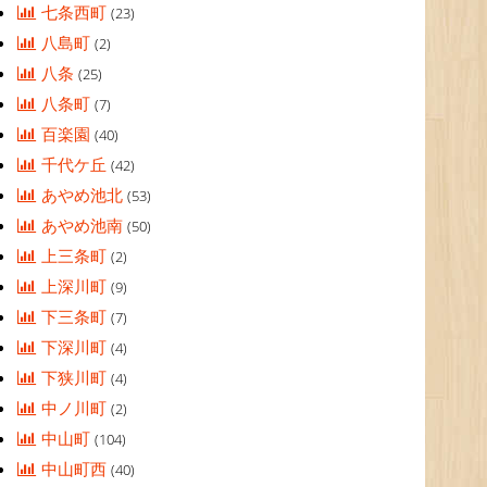
七条西町
(23)
八島町
(2)
八条
(25)
八条町
(7)
百楽園
(40)
千代ケ丘
(42)
あやめ池北
(53)
あやめ池南
(50)
上三条町
(2)
上深川町
(9)
下三条町
(7)
下深川町
(4)
下狭川町
(4)
中ノ川町
(2)
中山町
(104)
中山町西
(40)