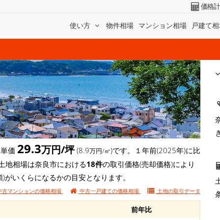
価格
使い方
物件相場
マンション相場
戸建て相
29.3
万円/坪
坪単価
(8.9
)です。１年前(2025年)に比
万円/㎡
す。土地相場は奈良市における
18件
の取引価格(売却価格)により
額)がいくらになるかの目安となります。
中古マンションの価格相場
中古一戸建ての価格相場
土地の
取引データ
前年比