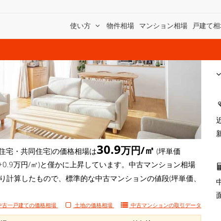
使い方
物件相場
マンション相場
戸建て相
30.9
万円/㎡
住宅・共同住宅)の価格相場は
(坪単価
( +0.9万円/㎡)と僅かに上昇しています。中古マンション相場
より計算したもので、標準的な中古マンションの値段(坪単価、
中古一戸建ての価格相場
土地の価格相場
中古マンションの
取引データ