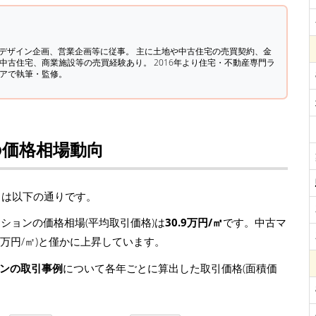
築デザイン企画、営業企画等に従事。 主に土地や中古住宅の売買契約、金
中古住宅、商業施設等の売買経験あり。 2016年より住宅・不動産専門ラ
ィアで執筆・監修。
の価格相場動向
向は以下の通りです。
ションの価格相場(平均取引価格)は
30.9万円/㎡
です。中古マ
0.9万円/㎡)と僅かに上昇しています。
ョンの取引事例
について各年ごとに算出した取引価格(面積価