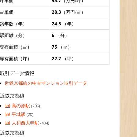
坪単価
93.7
（万円/坪）
㎡単価
28.3
（万円/㎡）
築年数（年）
24.5
（年）
駅距離（分）
6
（分）
専有面積（㎡）
75
（㎡）
専有面積（坪）
22.7
（坪）
取引データ情報
近鉄京都線の中古マンション取引データ
近鉄京都線
高の原駅
(205)
平城駅
(20)
大和西大寺駅
(434)
近鉄京都線