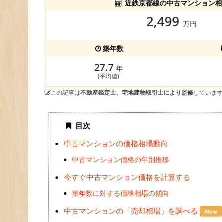
近鉄京都線の中古マンション相
2,499
万円
築年数
27.7
年
(平均値)
この記事は
不動産鑑定士、宅地建物取引士により監修
していま
目次
中古マンションの価格相場動向
中古マンション価格の年別推移
今すぐ中古マンション価格を計算する
築年数に対する価格相場の傾向
中古マンションの「売却相場」を調べる
New