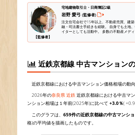
宅地建物取引士・日商簿記2級
岩野 愛弓
(監修者)
注文住宅会社で15年以上、不動産売買、建
融・司法書士手続きを経験。
自身でも土地、
イターとしても活動中。 多数の不動産メデ
【監修者】
近鉄京都線 中古マンション
近鉄京都線における中古マンション価格相場の動
2026年の
奈良県 近鉄
近鉄京都線における中古マン
ンション相場は１年前(2025年)に比べて
+3.0％
( +
このグラフは、
659件の近鉄京都線の中古マンシ
格)の平均値を描画したものです。