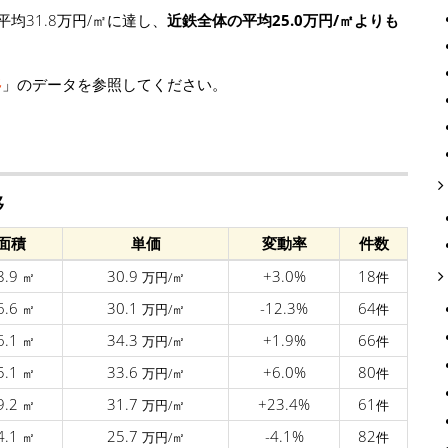
均31.8万円/㎡に達し、
近鉄全体の平均25.0万円/㎡よりも
移
」のデータを参照してください。
移
面積
単価
変動率
件数
8.9
30.9
+3.0%
18
㎡
万円/㎡
件
6.6
30.1
-12.3%
64
㎡
万円/㎡
件
6.1
34.3
+1.9%
66
㎡
万円/㎡
件
5.1
33.6
+6.0%
80
㎡
万円/㎡
件
9.2
31.7
+23.4%
61
㎡
万円/㎡
件
4.1
25.7
-4.1%
82
㎡
万円/㎡
件