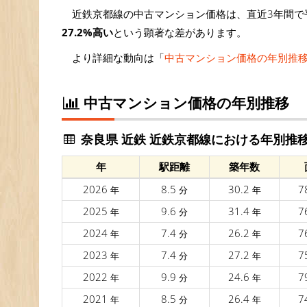
近鉄京都線の中古マンション価格は、直近3年間で平
27.2%高い
という顕著な差があります。
より詳細な動向は「
中古マンション価格の年別推
中古マンション価格の年別推移
奈良県 近鉄 近鉄京都線における年別推
年
駅距離
築年数
2026
8.5
30.2
7
年
分
年
2025
9.6
31.4
7
年
分
年
2024
7.4
26.2
7
年
分
年
2023
7.4
27.2
7
年
分
年
2022
9.9
24.6
7
年
分
年
2021
8.5
26.4
7
年
分
年