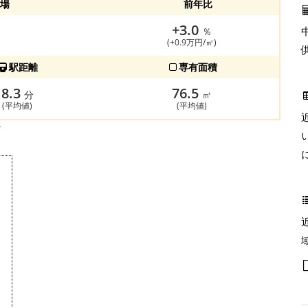
場
前年比
+3.0
％
(+0.9万円/㎡)
駅距離
専有面積
8.3
76.5
分
㎡
(平均値)
(平均値)
す