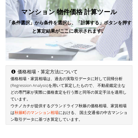
マンション 物件価格 計算ツール
「条件選択」から条件を選択し、「計算する」ボタンを押す
と算定結果がここに表示されます。
価格相場・算定方法について
価格相場・家賃相場は、過去の実取引データに対して回帰分析
(Regression Analysis)を用いて算定したもので、 不動産鑑定士な
どの専門家が実際に価格査定を行う際と同等の算定手法を適用し
ています。
ウチノカチが提供するグランドライフ秋篠の価格相場、家賃相場
は
秋篠町のマンション相場
における、 国土交通省の中古マンショ
ン取引データに基づき算定しています。