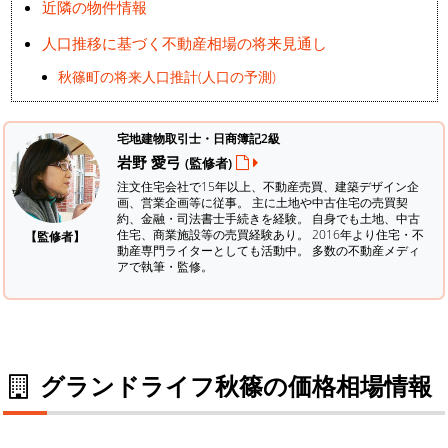
近隣の物件情報
人口推移に基づく不動産相場の将来見通し
秋篠町の将来人口推計(人口の予測)
宅地建物取引士・日商簿記2級
岩野 愛弓
(監修者)
注文住宅会社で15年以上、不動産売買、建築デザイン企
画、営業企画等に従事。 主に土地や中古住宅の売買契
約、金融・司法書士手続きを経験。
自身でも土地、中古
住宅、商業施設等の売買経験あり。 2016年より住宅・不
【監修者】
動産専門ライターとしても活動中。 多数の不動産メディ
アで執筆・監修。
グランドライフ秋篠の価格相場情報