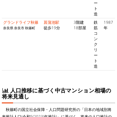
ー
ト
造
グランドライフ秋篠
菖蒲池駅
3階建
鉄
1987
徒歩19分
18部屋
筋
年
奈良県 奈良市 秋篠町
コ
ン
ク
リ
ー
ト
造
人口推移に基づく中古マンション相場の
将来見通し
秋篠町の国立社会保障・人口問題研究所の「日本の地域別将
来推計人口(令和5(2023)年推計)」に基づく、将来の人口推計の