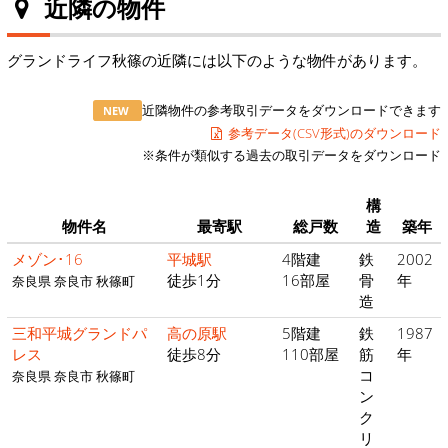
近隣の物件
グランドライフ秋篠の近隣には以下のような物件があります。
近隣物件の参考取引データをダウンロードできます
NEW
参考データ(CSV形式)のダウンロード
※条件が類似する過去の取引データをダウンロード
構
物件名
最寄駅
総戸数
造
築年
メゾン･16
平城駅
4階建
鉄
2002
徒歩1分
16部屋
骨
年
奈良県 奈良市 秋篠町
造
三和平城グランドパ
高の原駅
5階建
鉄
1987
レス
徒歩8分
110部屋
筋
年
コ
奈良県 奈良市 秋篠町
ン
ク
リ