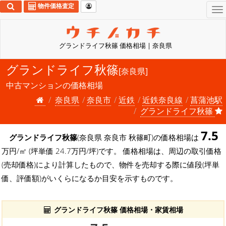
物件価格査定
To
na
グランドライフ秋篠 価格相場 | 奈良県
グランドライフ秋篠
[奈良県]
中古マンションの価格相場
奈良県
奈良市
近鉄
近鉄奈良線
菖蒲池駅
グランドライフ秋篠
7.5
グランドライフ秋篠
(奈良県 奈良市 秋篠町)の価格相場は
万円/㎡ (坪単価 24.7万円/坪)です。 価格相場は、周辺の取引価格
(売却価格)により計算したもので、物件を売却する際に値段(坪単
価、評価額)がいくらになるか目安を示すものです。
グランドライフ秋篠 価格相場・家賃相場