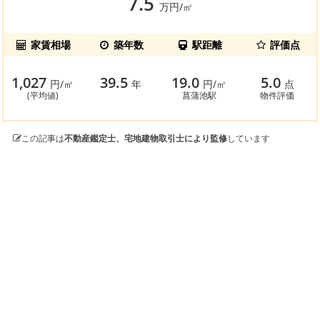
7.5
万円/㎡
家賃相場
築年数
駅距離
評価点
1,027
39.5
19.0
5.0
円/㎡
年
円/㎡
点
(平均値)
菖蒲池駅
物件評価
この記事は
不動産鑑定士、宅地建物取引士により監修
しています