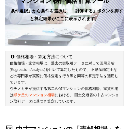
マンション 物件価格 計算ツール
「条件選択」から条件を選択し、「計算する」ボタンを押す
と算定結果がここに表示されます。
価格相場・算定方法について
価格相場・家賃相場は、過去の実取引データに対して回帰分析
(Regression Analysis)を用いて算定したもので、 不動産鑑定士な
どの専門家が実際に価格査定を行う際と同等の算定手法を適用し
ています。
ウチノカチが提供する第二久保マンションの価格相場、家賃相場
は
緑ケ丘のマンション相場
における、 国土交通省の中古マンショ
ン取引データに基づき算定しています。
中古マンションの「売却相場」を