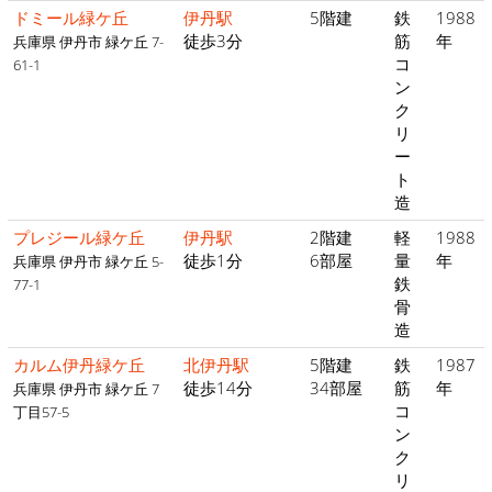
ドミール緑ケ丘
伊丹駅
5階建
鉄
1988
徒歩3分
筋
年
兵庫県 伊丹市 緑ケ丘 7-
コ
61-1
ン
ク
リ
ー
ト
造
プレジール緑ケ丘
伊丹駅
2階建
軽
1988
徒歩1分
6部屋
量
年
兵庫県 伊丹市 緑ケ丘 5-
鉄
77-1
骨
造
カルム伊丹緑ケ丘
北伊丹駅
5階建
鉄
1987
徒歩14分
34部屋
筋
年
兵庫県 伊丹市 緑ケ丘 7
コ
丁目57-5
ン
ク
リ