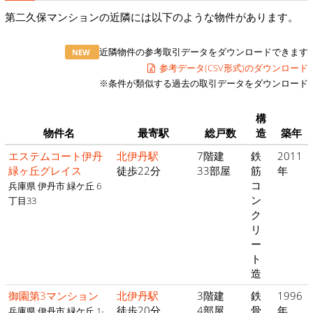
第二久保マンションの近隣には以下のような物件があります。
近隣物件の参考取引データをダウンロードできます
NEW
参考データ(CSV形式)のダウンロード
※条件が類似する過去の取引データをダウンロード
構
物件名
最寄駅
総戸数
造
築年
エステムコート伊丹
北伊丹駅
7階建
鉄
2011
緑ヶ丘グレイス
徒歩22分
33部屋
筋
年
コ
兵庫県 伊丹市 緑ケ丘 6
ン
丁目33
ク
リ
ー
ト
造
御園第3マンション
北伊丹駅
3階建
鉄
1996
徒歩20分
4部屋
骨
年
兵庫県 伊丹市 緑ケ丘 1-