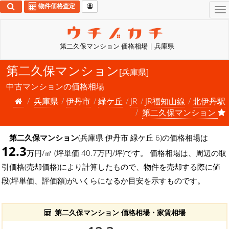
物件価格査定
To
na
第二久保マンション 価格相場 | 兵庫県
第二久保マンション
[兵庫県]
中古マンションの価格相場
兵庫県
伊丹市
緑ケ丘
JR
JR福知山線
北伊丹駅
第二久保マンション
第二久保マンション
(兵庫県 伊丹市 緑ケ丘 6)の価格相場は
12.3
万円/㎡ (坪単価 40.7万円/坪)です。 価格相場は、周辺の取
引価格(売却価格)により計算したもので、物件を売却する際に値
段(坪単価、評価額)がいくらになるか目安を示すものです。
第二久保マンション 価格相場・家賃相場