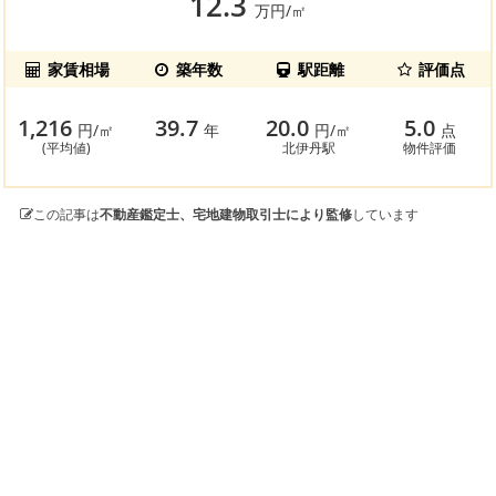
12.3
万円/㎡
家賃相場
築年数
駅距離
評価点
1,216
39.7
20.0
5.0
円/㎡
年
円/㎡
点
(平均値)
北伊丹駅
物件評価
この記事は
不動産鑑定士、宅地建物取引士により監修
しています