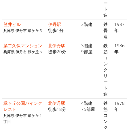
ー
ト
造
笠井ビル
伊丹駅
2階建
鉄
1987
徒歩1分
骨
年
兵庫県 伊丹市 緑ケ丘 5
造
第二久保マンション
北伊丹駅
3階建
鉄
1986
徒歩20分
9部屋
筋
年
兵庫県 伊丹市 緑ケ丘 6
コ
ン
ク
リ
ー
ト
造
緑ヶ丘公園パインク
北伊丹駅
4階建
鉄
1978
レスト
徒歩18分
75部屋
筋
年
コ
兵庫県 伊丹市 緑ケ丘 1
ン
丁目
ク