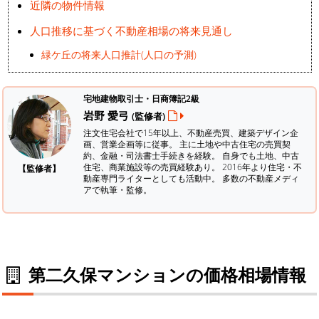
近隣の物件情報
人口推移に基づく不動産相場の将来見通し
緑ケ丘の将来人口推計(人口の予測)
宅地建物取引士・日商簿記2級
岩野 愛弓
(監修者)
注文住宅会社で15年以上、不動産売買、建築デザイン企
画、営業企画等に従事。 主に土地や中古住宅の売買契
約、金融・司法書士手続きを経験。
自身でも土地、中古
住宅、商業施設等の売買経験あり。 2016年より住宅・不
【監修者】
動産専門ライターとしても活動中。 多数の不動産メディ
アで執筆・監修。
第二久保マンションの価格相場情報