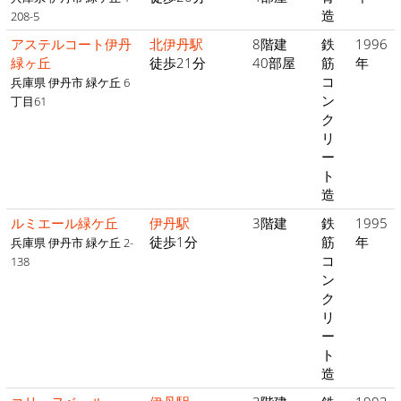
造
208-5
アステルコート伊丹
北伊丹駅
8階建
鉄
1996
緑ヶ丘
徒歩21分
40部屋
筋
年
コ
兵庫県 伊丹市 緑ケ丘 6
ン
丁目61
ク
リ
ー
ト
造
ルミエール緑ケ丘
伊丹駅
3階建
鉄
1995
徒歩1分
筋
年
兵庫県 伊丹市 緑ケ丘 2-
コ
138
ン
ク
リ
ー
ト
造