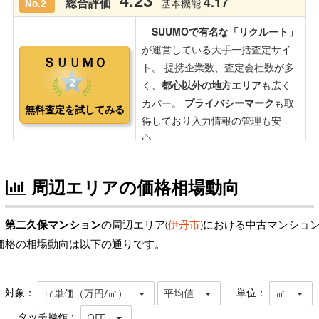
周辺エリアの価格相場動向
第二久保マンション
の周辺エリア(
伊丹市
)における中古マンショ
価格の相場動向は以下の通りです。
対象：
単位：
㎡単価（万円/㎡）
平均値
㎡
タッチ操作：
OFF