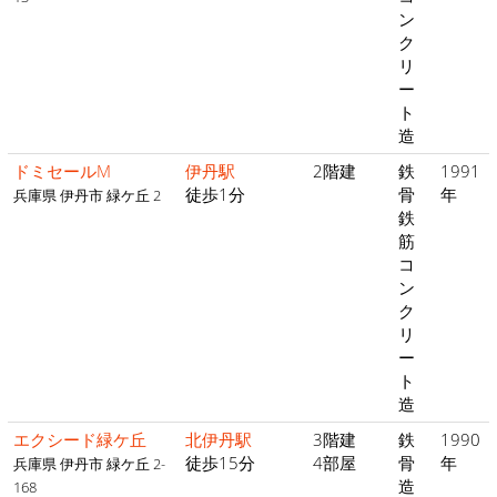
ン
ク
リ
ー
ト
造
ドミセールM
伊丹駅
2階建
鉄
1991
徒歩1分
骨
年
兵庫県 伊丹市 緑ケ丘 2
鉄
筋
コ
ン
ク
リ
ー
ト
造
エクシード緑ケ丘
北伊丹駅
3階建
鉄
1990
徒歩15分
4部屋
骨
年
兵庫県 伊丹市 緑ケ丘 2-
造
168