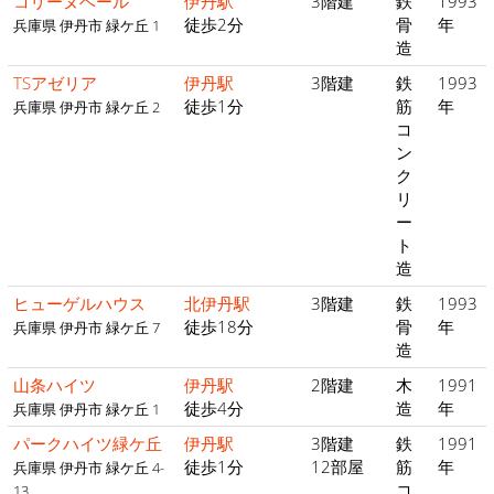
コリーヌベール
伊丹駅
3階建
鉄
1993
徒歩2分
骨
年
兵庫県 伊丹市 緑ケ丘 1
造
TSアゼリア
伊丹駅
3階建
鉄
1993
徒歩1分
筋
年
兵庫県 伊丹市 緑ケ丘 2
コ
ン
ク
リ
ー
ト
造
ヒューゲルハウス
北伊丹駅
3階建
鉄
1993
徒歩18分
骨
年
兵庫県 伊丹市 緑ケ丘 7
造
山条ハイツ
伊丹駅
2階建
木
1991
徒歩4分
造
年
兵庫県 伊丹市 緑ケ丘 1
パークハイツ緑ケ丘
伊丹駅
3階建
鉄
1991
徒歩1分
12部屋
筋
年
兵庫県 伊丹市 緑ケ丘 4-
コ
13