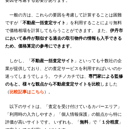
要因を考慮する必要があります。
一般の方は、これらの要因を考慮して計算することは困難
ですが「
不動産一括査定サイト
」を利用することにより無料
で価格相場を計算してもらうことができます。 また、
伊丹市
において条件が類似する過去の取引物件の情報も入手できる
ため、価格算定の参考にできます
。
しかし、「
不動産一括査定サイト
」といっても十数社の企
業が提供しており、どの査定サービスを利用すればいいのか
迷ってしまうでしょう。 ウチノカチでは、
専門家による監修
のもと、様々な観点から不動産査定サイトを比較
しました
（
比較記事はこちら
）。
以下のサイトは、「査定を受け付けているカバーエリア」
「利用時の入力しやすさ」「個人情報保護」の観点から特に
評価が高いサイトです。 いずれも、「
無料
」で「
１分程度
」