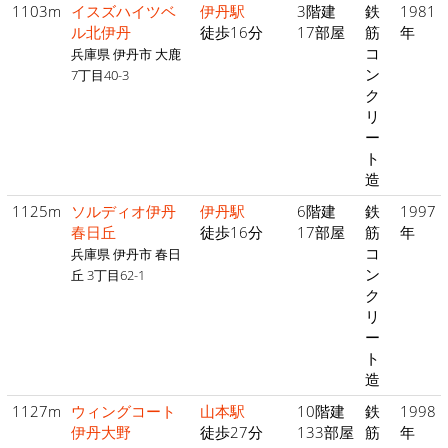
1103m
イスズハイツベ
伊丹駅
3階建
鉄
1981
ル北伊丹
徒歩16分
17部屋
筋
年
コ
兵庫県 伊丹市 大鹿
ン
7丁目40-3
ク
リ
ー
ト
造
1125m
ソルディオ伊丹
伊丹駅
6階建
鉄
1997
春日丘
徒歩16分
17部屋
筋
年
コ
兵庫県 伊丹市 春日
ン
丘 3丁目62-1
ク
リ
ー
ト
造
1127m
ウィングコート
山本駅
10階建
鉄
1998
伊丹大野
徒歩27分
133部屋
筋
年