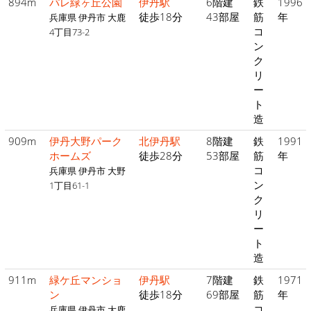
894m
パレ緑ヶ丘公園
伊丹駅
6階建
鉄
1996
徒歩18分
43部屋
筋
年
兵庫県 伊丹市 大鹿
コ
4丁目73-2
ン
ク
リ
ー
ト
造
909m
伊丹大野パーク
北伊丹駅
8階建
鉄
1991
ホームズ
徒歩28分
53部屋
筋
年
コ
兵庫県 伊丹市 大野
ン
1丁目61-1
ク
リ
ー
ト
造
911m
緑ケ丘マンショ
伊丹駅
7階建
鉄
1971
ン
徒歩18分
69部屋
筋
年
コ
兵庫県 伊丹市 大鹿