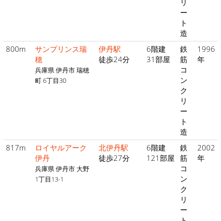
リ
ー
ト
造
800m
サンプリンス瑞
伊丹駅
6階建
鉄
1996
穂
徒歩24分
31部屋
筋
年
コ
兵庫県 伊丹市 瑞穂
ン
町 6丁目30
ク
リ
ー
ト
造
817m
ロイヤルアーク
北伊丹駅
6階建
鉄
2002
伊丹
徒歩27分
121部屋
筋
年
コ
兵庫県 伊丹市 大野
ン
1丁目13-1
ク
リ
ー
ト