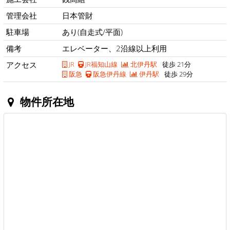
管理会社
日本管財
駐車場
あり(自走式/平面)
備考
エレベーター、2沿線以上利用
アクセス
JR
JR福知山線
北伊丹駅
徒歩 21分
阪急
阪急伊丹線
伊丹駅
徒歩 29分
物件所在地