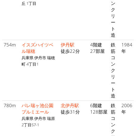
ン
丘 1丁目
ク
リ
ー
ト
造
754m
イスズハイツベ
伊丹駅
4階建
鉄
1984
ル瑞穂
徒歩22分
27部屋
筋
年
コ
兵庫県 伊丹市 瑞穂
ン
町 4丁目1
ク
リ
ー
ト
造
780m
パレ瑞ヶ池公園
北伊丹駅
6階建
鉄
2006
プルミエール
徒歩31分
128部屋
筋
年
コ
兵庫県 伊丹市 瑞原
ン
2丁目57-1
ク