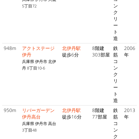
ン
5丁目72
ク
リ
ー
ト
造
948m
アクトステージ
北伊丹駅
8階建
鉄
2006
伊丹
徒歩6分
303部屋
筋
年
コ
兵庫県 伊丹市 北伊
ン
丹 8丁目10-6
ク
リ
ー
ト
造
950m
リバーガーデン
北伊丹駅
8階建
鉄
2013
伊丹高台
徒歩16分
77部屋
筋
年
コ
兵庫県 伊丹市 高台
ン
3丁目48
ク