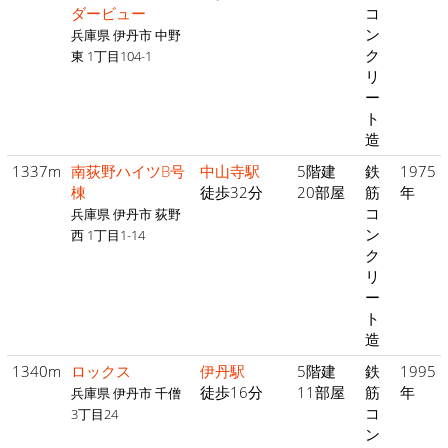
ダービュー
コ
ン
兵庫県 伊丹市 中野
ク
東 1丁目104-1
リ
ー
ト
造
1337m
南荻野ハイツB号
中山寺駅
5階建
鉄
1975
棟
徒歩32分
20部屋
筋
年
コ
兵庫県 伊丹市 荻野
ン
西 1丁目1-14
ク
リ
ー
ト
造
1340m
ロックス
伊丹駅
5階建
鉄
1995
徒歩16分
11部屋
筋
年
兵庫県 伊丹市 千僧
コ
3丁目24
ン