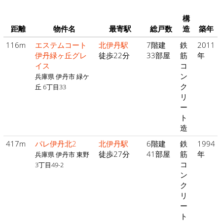
構
距離
物件名
最寄駅
総戸数
造
築年
116m
エステムコート
北伊丹駅
7階建
鉄
2011
伊丹緑ヶ丘グレ
徒歩22分
33部屋
筋
年
イス
コ
ン
兵庫県 伊丹市 緑ケ
ク
丘 6丁目33
リ
ー
ト
造
417m
パレ伊丹北2
北伊丹駅
6階建
鉄
1994
徒歩27分
41部屋
筋
年
兵庫県 伊丹市 東野
コ
3丁目49-2
ン
ク
リ
ー
ト