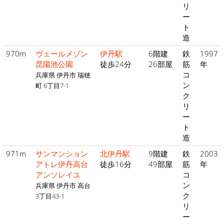
リ
ー
ト
造
970m
ヴェールメゾン
伊丹駅
6階建
鉄
1997
昆陽池公園
徒歩24分
26部屋
筋
年
コ
兵庫県 伊丹市 瑞穂
ン
町 6丁目7-1
ク
リ
ー
ト
造
971m
サンマンション
北伊丹駅
9階建
鉄
2003
アトレ伊丹高台
徒歩16分
49部屋
筋
年
アンソレイユ
コ
ン
兵庫県 伊丹市 高台
ク
3丁目43-1
リ
ー