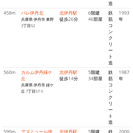
造
458m
パレ伊丹北
北伊丹駅
6階建
鉄
1993
徒歩26分
46部屋
筋
年
兵庫県 伊丹市 東野
コ
3丁目52
ン
ク
リ
ー
ト
造
560m
カルム伊丹緑ケ
北伊丹駅
5階建
鉄
1987
丘
徒歩14分
34部屋
筋
年
コ
兵庫県 伊丹市 緑ケ
ン
丘 7丁目57-5
ク
リ
ー
ト
造
590m
アズミュール伊
北伊丹駅
5階建
鉄
2000