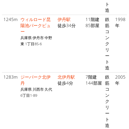
ト
造
1245m
ウィルロード昆
伊丹駅
11階建
鉄
1998
陽池パークビュ
徒歩34分
85部屋
筋
年
ー
コ
ン
兵庫県 伊丹市 中野
ク
東 1丁目85-6
リ
ー
ト
造
1283m
ジーパーク北伊
北伊丹駅
7階建
鉄
2005
丹
徒歩4分
144部屋
筋
年
コ
兵庫県 川西市 久代
ン
6丁目1-89
ク
リ
ー
ト
造