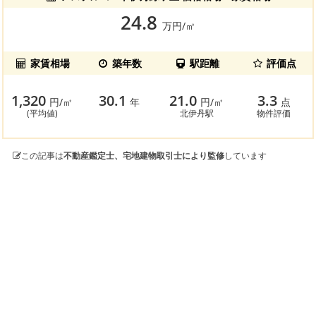
24.8
万円/㎡
家賃相場
築年数
駅距離
評価点
1,320
30.1
21.0
3.3
円/㎡
年
円/㎡
点
(平均値)
北伊丹駅
物件評価
この記事は
不動産鑑定士、宅地建物取引士により監修
しています