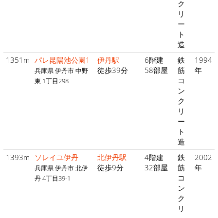
ク
リ
ー
ト
造
1351m
パレ昆陽池公園1
伊丹駅
6階建
鉄
1994
徒歩39分
58部屋
筋
年
兵庫県 伊丹市 中野
コ
東 1丁目298
ン
ク
リ
ー
ト
造
1393m
ソレイユ伊丹
北伊丹駅
4階建
鉄
2002
徒歩9分
32部屋
筋
年
兵庫県 伊丹市 北伊
コ
丹 4丁目39-1
ン
ク
リ