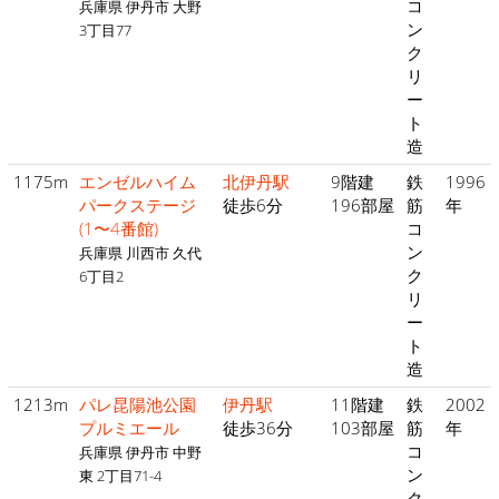
コ
兵庫県 伊丹市 大野
ン
3丁目77
ク
リ
ー
ト
造
1175m
エンゼルハイム
北伊丹駅
9階建
鉄
1996
パークステージ
徒歩6分
196部屋
筋
年
(1〜4番館)
コ
ン
兵庫県 川西市 久代
ク
6丁目2
リ
ー
ト
造
1213m
パレ昆陽池公園
伊丹駅
11階建
鉄
2002
プルミエール
徒歩36分
103部屋
筋
年
コ
兵庫県 伊丹市 中野
ン
東 2丁目71-4
ク