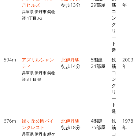
丹ヒルズ
徒歩13分
29部屋
筋
年
コ
兵庫県 伊丹市 鋳物
ン
師 4丁目3-2
ク
リ
ー
ト
造
594m
アズリルシャン
北伊丹駅
5階建
鉄
2003
ティ
徒歩14分
24部屋
筋
年
コ
兵庫県 伊丹市 鋳物
ン
師 3丁目49
ク
リ
ー
ト
造
676m
緑ヶ丘公園パイ
北伊丹駅
4階建
鉄
1978
ンクレスト
徒歩18分
75部屋
筋
年
コ
兵庫県 伊丹市 緑ケ