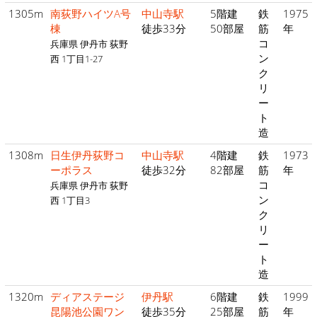
1305m
南荻野ハイツA号
中山寺駅
5階建
鉄
1975
棟
徒歩33分
50部屋
筋
年
コ
兵庫県 伊丹市 荻野
ン
西 1丁目1-27
ク
リ
ー
ト
造
1308m
日生伊丹荻野コ
中山寺駅
4階建
鉄
1973
ーポラス
徒歩32分
82部屋
筋
年
コ
兵庫県 伊丹市 荻野
ン
西 1丁目3
ク
リ
ー
ト
造
1320m
ディアステージ
伊丹駅
6階建
鉄
1999
昆陽池公園ワン
徒歩35分
25部屋
筋
年