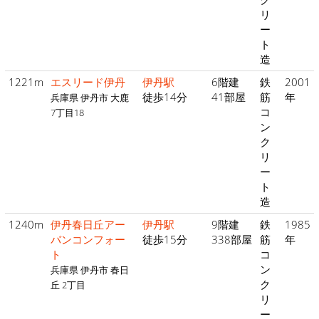
リ
ー
ト
造
1221m
エスリード伊丹
伊丹駅
6階建
鉄
2001
徒歩14分
41部屋
筋
年
兵庫県 伊丹市 大鹿
コ
7丁目18
ン
ク
リ
ー
ト
造
1240m
伊丹春日丘アー
伊丹駅
9階建
鉄
1985
バンコンフォー
徒歩15分
338部屋
筋
年
ト
コ
ン
兵庫県 伊丹市 春日
ク
丘 2丁目
リ
ー