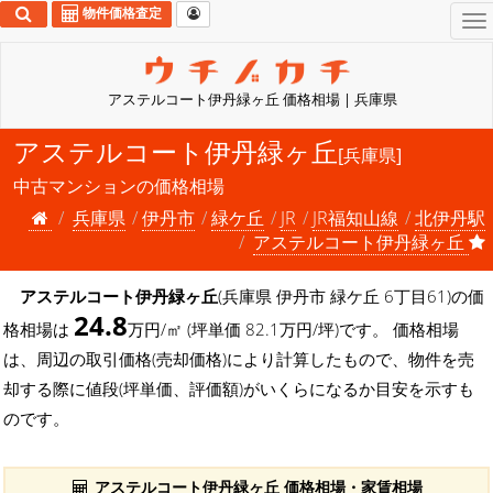
物件価格査定
To
na
アステルコート伊丹緑ヶ丘 価格相場 | 兵庫県
アステルコート伊丹緑ヶ丘
[兵庫県]
中古マンションの価格相場
兵庫県
伊丹市
緑ケ丘
JR
JR福知山線
北伊丹駅
アステルコート伊丹緑ヶ丘
アステルコート伊丹緑ヶ丘
(兵庫県 伊丹市 緑ケ丘 6丁目61)の価
24.8
格相場は
万円/㎡ (坪単価 82.1万円/坪)です。 価格相場
は、周辺の取引価格(売却価格)により計算したもので、物件を売
却する際に値段(坪単価、評価額)がいくらになるか目安を示すも
のです。
アステルコート伊丹緑ヶ丘 価格相場・家賃相場