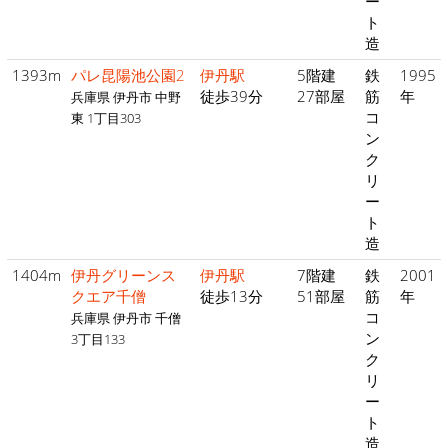
ー
ト
造
1393m
パレ昆陽池公園2
伊丹駅
5階建
鉄
1995
徒歩39分
27部屋
筋
年
兵庫県 伊丹市 中野
コ
東 1丁目303
ン
ク
リ
ー
ト
造
1404m
伊丹グリーンス
伊丹駅
7階建
鉄
2001
クエア千僧
徒歩13分
51部屋
筋
年
コ
兵庫県 伊丹市 千僧
ン
3丁目133
ク
リ
ー
ト
造