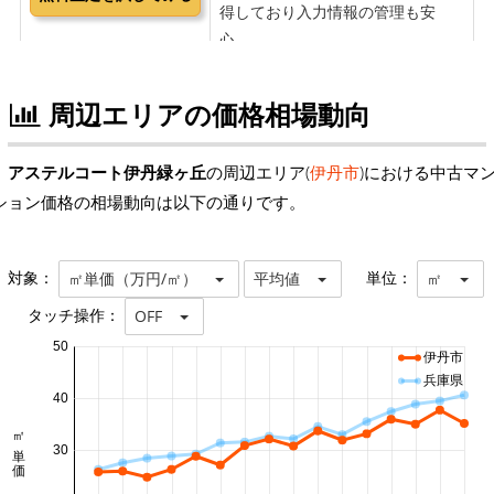
周辺エリアの価格相場動向
アステルコート伊丹緑ヶ丘
の周辺エリア(
伊丹市
)における中古マ
ション価格の相場動向は以下の通りです。
対象：
単位：
㎡単価（万円/㎡）
平均値
㎡
タッチ操作：
OFF
50
伊丹市
兵庫県
40
㎡単価 万円/㎡
30