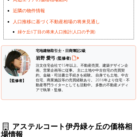
近隣の物件情報
人口推移に基づく不動産相場の将来見通し
緑ケ丘6丁目の将来人口推計(人口の予測)
宅地建物取引士・日商簿記2級
岩野 愛弓
(監修者)
注文住宅会社で15年以上、不動産売買、建築デザイン企
画、営業企画等に従事。 主に土地や中古住宅の売買契
約、金融・司法書士手続きを経験。
自身でも土地、中古
住宅、商業施設等の売買経験あり。 2016年より住宅・不
【監修者】
動産専門ライターとしても活動中。 多数の不動産メディ
アで執筆・監修。
アステルコート伊丹緑ヶ丘の価格相
場情報