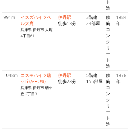
ト
造
991m
イスズハイツベ
伊丹駅
3階建
鉄
1984
ル大鹿
徒歩18分
24部屋
筋
年
コ
兵庫県 伊丹市 大鹿
ン
4丁目61
ク
リ
ー
ト
造
1048m
コスモハイツ瑞
伊丹駅
5階建
鉄
1978
ケ丘(A〜C棟)
徒歩23分
155部屋
筋
年
コ
兵庫県 伊丹市 瑞ケ
ン
丘 2丁目3
ク
リ
ー
ト
造