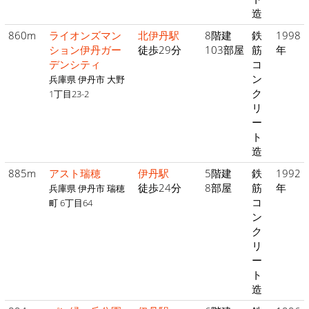
造
860m
ライオンズマン
北伊丹駅
8階建
鉄
1998
ション伊丹ガー
徒歩29分
103部屋
筋
年
デンシティ
コ
ン
兵庫県 伊丹市 大野
ク
1丁目23-2
リ
ー
ト
造
885m
アスト瑞穂
伊丹駅
5階建
鉄
1992
徒歩24分
8部屋
筋
年
兵庫県 伊丹市 瑞穂
コ
町 6丁目64
ン
ク
リ
ー
ト
造