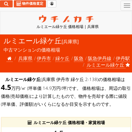
物件価格査定
To
na
ルミエール緑ケ丘 価格相場 | 兵庫県
ルミエール緑ケ丘
[兵庫県]
中古マンションの価格相場
兵庫県
伊丹市
緑ケ丘
阪急
阪急伊丹線
伊丹駅
ルミエール緑ケ丘
ルミエール緑ケ丘
(兵庫県 伊丹市 緑ケ丘 2-138)の価格相場は
4.5
万円/㎡ (坪単価 14.9万円/坪)です。 価格相場は、周辺の取引
価格(売却価格)により計算したもので、物件を売却する際に値段
(坪単価、評価額)がいくらになるか目安を示すものです。
ルミエール緑ケ丘 価格相場・家賃相場