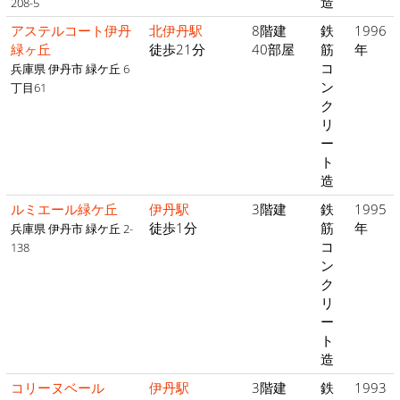
造
208-5
アステルコート伊丹
北伊丹駅
8階建
鉄
1996
緑ヶ丘
徒歩21分
40部屋
筋
年
コ
兵庫県 伊丹市 緑ケ丘 6
ン
丁目61
ク
リ
ー
ト
造
ルミエール緑ケ丘
伊丹駅
3階建
鉄
1995
徒歩1分
筋
年
兵庫県 伊丹市 緑ケ丘 2-
コ
138
ン
ク
リ
ー
ト
造
コリーヌベール
伊丹駅
3階建
鉄
1993