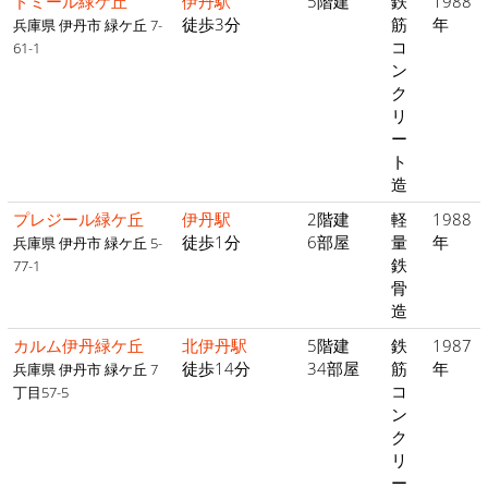
ドミール緑ケ丘
伊丹駅
5階建
鉄
1988
徒歩3分
筋
年
兵庫県 伊丹市 緑ケ丘 7-
コ
61-1
ン
ク
リ
ー
ト
造
プレジール緑ケ丘
伊丹駅
2階建
軽
1988
徒歩1分
6部屋
量
年
兵庫県 伊丹市 緑ケ丘 5-
鉄
77-1
骨
造
カルム伊丹緑ケ丘
北伊丹駅
5階建
鉄
1987
徒歩14分
34部屋
筋
年
兵庫県 伊丹市 緑ケ丘 7
コ
丁目57-5
ン
ク
リ
ー