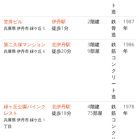
ト
造
笠井ビル
伊丹駅
2階建
鉄
1987
徒歩1分
骨
年
兵庫県 伊丹市 緑ケ丘 5
造
第二久保マンション
北伊丹駅
3階建
鉄
1986
徒歩20分
9部屋
筋
年
兵庫県 伊丹市 緑ケ丘 6
コ
ン
ク
リ
ー
ト
造
緑ヶ丘公園パインク
北伊丹駅
4階建
鉄
1978
レスト
徒歩18分
75部屋
筋
年
コ
兵庫県 伊丹市 緑ケ丘 1
ン
丁目
ク