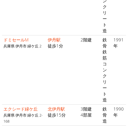
ン
ク
リ
ー
ト
造
ドミセールM
伊丹駅
2階建
鉄
1991
徒歩1分
骨
年
兵庫県 伊丹市 緑ケ丘 2
鉄
筋
コ
ン
ク
リ
ー
ト
造
エクシード緑ケ丘
北伊丹駅
3階建
鉄
1990
徒歩15分
4部屋
骨
年
兵庫県 伊丹市 緑ケ丘 2-
造
168