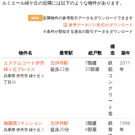
ルミエール緑ケ丘の近隣には以下のような物件があります。
近隣物件の参考取引データをダウンロードできます
NEW
参考データ(CSV形式)のダウンロード
※条件が類似する過去の取引データをダウンロード
構
物件名
最寄駅
総戸数
造
築年
エステムコート伊丹
北伊丹駅
7階建
鉄
2011
緑ヶ丘グレイス
徒歩22分
33部屋
筋
年
コ
兵庫県 伊丹市 緑ケ丘 6
ン
丁目33
ク
リ
ー
ト
造
御園第3マンション
北伊丹駅
3階建
鉄
1996
徒歩20分
4部屋
骨
年
兵庫県 伊丹市 緑ケ丘 1-