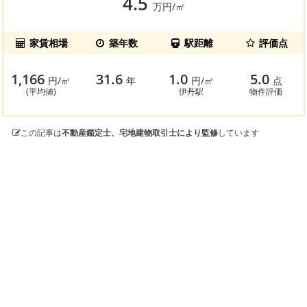
4.5
万円/㎡
家賃相場
築年数
駅距離
評価点
1,166
31.6
1.0
5.0
円/㎡
年
円/㎡
点
(平均値)
伊丹駅
物件評価
この記事は
不動産鑑定士、宅地建物取引士により監修
しています