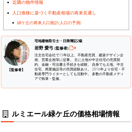
近隣の物件情報
人口推移に基づく不動産相場の将来見通し
緑ケ丘の将来人口推計(人口の予測)
宅地建物取引士・日商簿記2級
岩野 愛弓
(監修者)
注文住宅会社で15年以上、不動産売買、建築デザイン企
画、営業企画等に従事。 主に土地や中古住宅の売買契
約、金融・司法書士手続きを経験。
自身でも土地、中古
住宅、商業施設等の売買経験あり。 2016年より住宅・不
【監修者】
動産専門ライターとしても活動中。 多数の不動産メディ
アで執筆・監修。
ルミエール緑ケ丘の価格相場情報