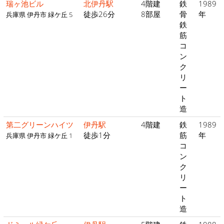
瑞ヶ池ビル
北伊丹駅
4階建
鉄
1989
徒歩26分
8部屋
骨
年
兵庫県 伊丹市 緑ケ丘 5
鉄
筋
コ
ン
ク
リ
ー
ト
造
第二グリーンハイツ
伊丹駅
4階建
鉄
1989
徒歩1分
筋
年
兵庫県 伊丹市 緑ケ丘 1
コ
ン
ク
リ
ー
ト
造