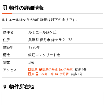
物件の詳細情報
ルミエール緑ケ丘の物件詳細は以下の通りです。
物件名
ルミエール緑ケ丘
住所
兵庫県 伊丹市 緑ケ丘 2-138
建築年
1995年
構造
鉄筋コンクリート造
階数
3階
アクセス
阪急
阪急伊丹線
伊丹駅
徒歩 1分
JR
JR福知山線
伊丹駅
徒歩 1分
物件所在地