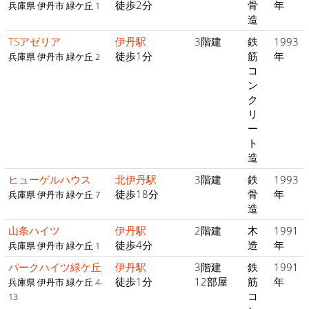
徒歩2分
骨
年
兵庫県 伊丹市 緑ケ丘 1
造
TSアゼリア
伊丹駅
3階建
鉄
1993
徒歩1分
筋
年
兵庫県 伊丹市 緑ケ丘 2
コ
ン
ク
リ
ー
ト
造
ヒューゲルハウス
北伊丹駅
3階建
鉄
1993
徒歩18分
骨
年
兵庫県 伊丹市 緑ケ丘 7
造
山条ハイツ
伊丹駅
2階建
木
1991
徒歩4分
造
年
兵庫県 伊丹市 緑ケ丘 1
パークハイツ緑ケ丘
伊丹駅
3階建
鉄
1991
徒歩1分
12部屋
筋
年
兵庫県 伊丹市 緑ケ丘 4-
コ
13