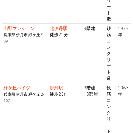
リ
ー
ト
造
山野マンション
北伊丹駅
3階建
鉄
1973
徒歩22分
筋
年
兵庫県 伊丹市 緑ケ丘 5-
コ
39
ン
ク
リ
ー
ト
造
緑ケ丘ハイツ
伊丹駅
3階建
鉄
1967
徒歩2分
18部屋
筋
年
兵庫県 伊丹市 緑ケ丘 2-
コ
167
ン
ク
リ
ー
ト