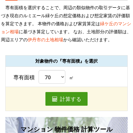
専有面積を選択することで、周辺の類似物件の取引データに基
づき現在のルミエール緑ケ丘の想定価格および想定家賃の評価額
を算定できます。 本物件の価格および家賃算定は
緑ケ丘のマンシ
ョン相場
に基づき算定しています。 なお、土地部分の評価額は、
周辺エリアの
伊丹市の土地相場
から確認いただけます。
対象物件の『専有面積』を選択
専有面積
㎡
計算する
マンション 物件価格 計算ツール