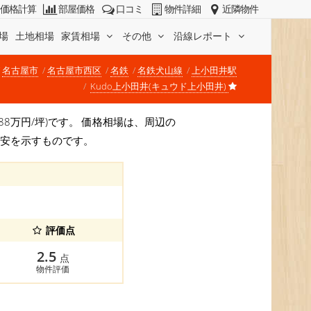
価格計算
部屋価格
口コミ
物件詳細
近隣物件
場
土地相場
家賃相場
その他
沿線レポート
名古屋市
名古屋市西区
名鉄
名鉄犬山線
上小田井駅
Kudo上小田井(キュウド上小田井)
 188万円/坪)です。 価格相場は、周辺の
目安を示すものです。
評価点
2.5
点
物件評価