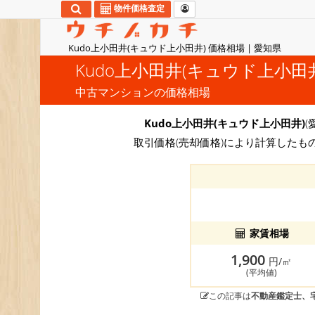
物件価格査定
Kudo上小田井(キュウド上小田井) 価格相場 | 愛知県
Kudo上小田井(キュウド上小田
中古マンションの価格相場
Kudo上小田井(キュウド上小田井)
(
取引価格(売却価格)により計算したも
家賃相場
1,900
円/㎡
(平均値)
この記事は
不動産鑑定士、