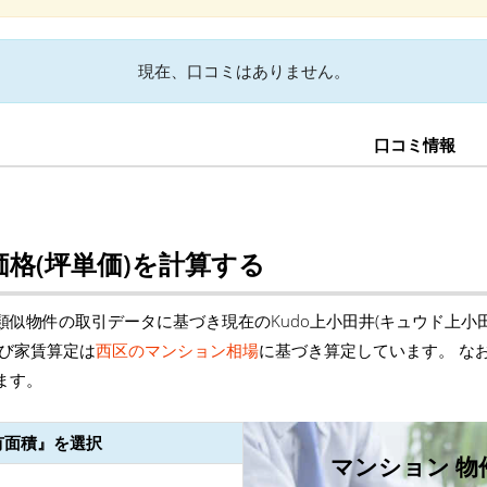
現在、口コミはありません。
口コミ情報
格(坪単価)を計算する
似物件の取引データに基づき現在のKudo上小田井(キュウド上小
よび家賃算定は
西区のマンション相場
に基づき算定しています。 な
ます。
有面積』を選択
マンション 物