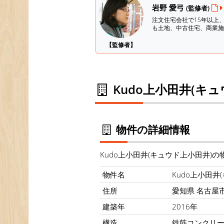
岩野 愛弓
(監修者)
注文住宅会社で15年以上
も土地、中古住宅、商業施
【監修者】
Kudo上小田井(キ
物件の詳細情報
Kudo上小田井(キュウド上小田井)
物件名
Kudo上小田井
住所
愛知県 名古屋市
建築年
2016年
構造
鉄筋コンクリ