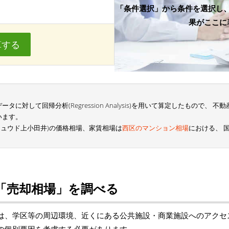
「条件選択」から条件を選択し
果がここに
算する
に対して回帰分析(Regression Analysis)を用いて算定したもので、
います。
キュウド上小田井)の価格相場、家賃相場は
西区のマンション相場
における、 
「売却相場」を調べる
は、学区等の周辺環境、近くにある公共施設・商業施設へのアクセ