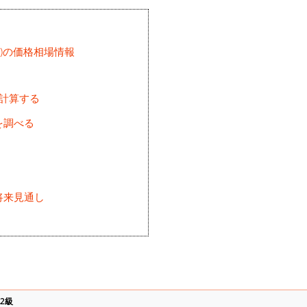
井)の価格相場情報
を計算する
を調べる
将来見通し
)
2級