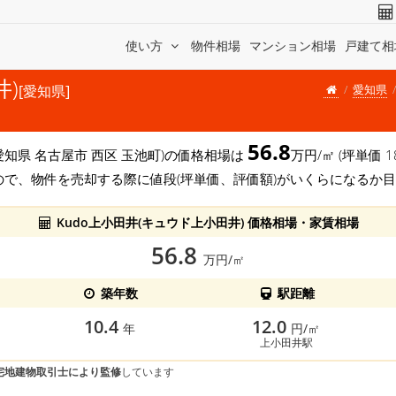
使い方
物件相場
マンション相場
戸建て相
井)
愛知県
[愛知県]
56.8
愛知県 名古屋市 西区 玉池町)の価格相場は
万円/㎡ (坪単価
ので、物件を売却する際に値段(坪単価、評価額)がいくらになるか
Kudo上小田井(キュウド上小田井) 価格相場・家賃相場
56.8
万円/㎡
築年数
駅距離
10.4
12.0
年
円/㎡
上小田井駅
宅地建物取引士により監修
しています