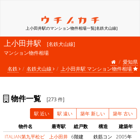
上小田井駅のマンション物件相場一覧[名鉄犬山線]
上小田井駅
[名鉄犬山線]
マンション物件相場
愛知県
名鉄
名鉄犬山線
上小田井駅 マンション物件相場
物件一覧
[273 件]
駅 近い
駅 遠い
築年 新しい
築年 古い
物件名
最寄駅
総戸数
構造
建築年
ITALIAN第九平松ビ
上小田井
6階建
鉄筋コン
2005年