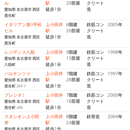
ル
駅
20部屋
クリート
徒歩1分
造
愛知県 名古屋市 西区
貴生町
イタリアン第9平松
上小田井
6階建
鉄筋コン
2005年
ビル
駅
20部屋
クリート
徒歩1分
造
愛知県 名古屋市 西区
貴生町
レジデンス八筋
上小田井
9階建
鉄筋コン
1998年
駅
15部屋
クリート
愛知県 名古屋市 西区
徒歩1分
造
八筋町
パルテンツァ
上小田井
7階建
鉄筋コン
1997年
駅
28部屋
クリート
愛知県 名古屋市 西区
徒歩1分
造
貴生町 247-1
プレシオ2
上小田井
7階建
鉄筋コン
2000年
駅
18部屋
クリート
愛知県 名古屋市 西区
徒歩1分
造
貴生町 245
スタシオン上小田
上小田井
8階建
鉄骨造
2004年
井
駅
24部屋
徒歩1分
愛知県 名古屋市 西区