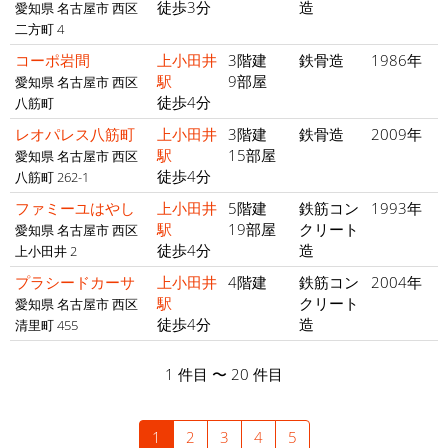
徒歩3分
造
愛知県 名古屋市 西区
二方町 4
コーポ岩間
上小田井
3階建
鉄骨造
1986年
駅
9部屋
愛知県 名古屋市 西区
徒歩4分
八筋町
レオパレス八筋町
上小田井
3階建
鉄骨造
2009年
駅
15部屋
愛知県 名古屋市 西区
徒歩4分
八筋町 262-1
ファミーユはやし
上小田井
5階建
鉄筋コン
1993年
駅
19部屋
クリート
愛知県 名古屋市 西区
徒歩4分
造
上小田井 2
プラシードカーサ
上小田井
4階建
鉄筋コン
2004年
駅
クリート
愛知県 名古屋市 西区
徒歩4分
造
清里町 455
1 件目 〜 20 件目
1
2
3
4
5