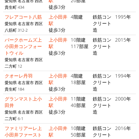
駅
20部屋
愛知県 名古屋市 西区
徒歩3分
貴生町 434
フレアコート八筋
上小田井
4階建
鉄筋コン
1995年
駅
クリート
愛知県 名古屋市 西区
徒歩3分
造
八筋町 312-2
パークホームズ上
上小田井
10階建
鉄筋コン
2015年
小田井コンフォー
駅
117部屋
クリート
トウィル
徒歩3分
造
愛知県 名古屋市 西区
二方町 12
クオーレ丹羽
上小田井
4階建
鉄筋コン
1994年
駅
18部屋
クリート
愛知県 名古屋市 西区
徒歩3分
造
貴生町 184
グランマスト上小
上小田井
11階建
鉄筋コン
2000年
田井
駅
40部屋
クリート
徒歩3分
造
愛知県 名古屋市 西区
二方町 6-1
ファミリアーレ上
上小田井
10階建
鉄筋コン
2016年
小田井ファースト
駅
50部屋
クリート