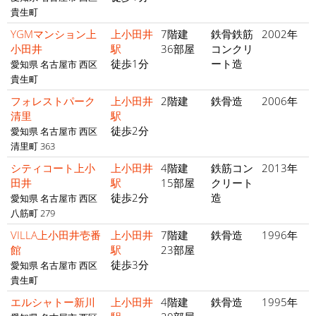
貴生町
YGMマンション上
上小田井
7階建
鉄骨鉄筋
2002年
小田井
駅
36部屋
コンクリ
徒歩1分
ート造
愛知県 名古屋市 西区
貴生町
フォレストパーク
上小田井
2階建
鉄骨造
2006年
清里
駅
徒歩2分
愛知県 名古屋市 西区
清里町 363
シティコート上小
上小田井
4階建
鉄筋コン
2013年
田井
駅
15部屋
クリート
徒歩2分
造
愛知県 名古屋市 西区
八筋町 279
VILLA上小田井壱番
上小田井
7階建
鉄骨造
1996年
館
駅
23部屋
徒歩3分
愛知県 名古屋市 西区
貴生町
エルシャトー新川
上小田井
4階建
鉄骨造
1995年