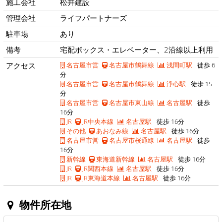
施工会社
松井建設
管理会社
ライフパートナーズ
駐車場
あり
備考
宅配ボックス・エレベーター、2沿線以上利用
アクセス
名古屋市営
名古屋市鶴舞線
浅間町駅
徒歩 6
分
名古屋市営
名古屋市鶴舞線
浄心駅
徒歩 15
分
名古屋市営
名古屋市東山線
名古屋駅
徒歩
16分
JR
JR中央本線
名古屋駅
徒歩 16分
その他
あおなみ線
名古屋駅
徒歩 16分
名古屋市営
名古屋市桜通線
名古屋駅
徒歩
16分
新幹線
東海道新幹線
名古屋駅
徒歩 16分
JR
JR関西本線
名古屋駅
徒歩 16分
JR
JR東海道本線
名古屋駅
徒歩 16分
物件所在地