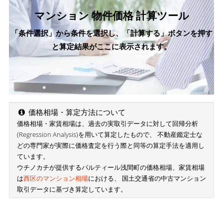
マンション 物件価格 計算ツール
「条件選択」から条件を選択し、「計算する」ボタンを押す
と算定結果がここに表示されます。
価格相場・算定方法について
価格相場・家賃相場は、過去の実取引データに対して回帰分析
(Regression Analysis)を用いて算定したもので、 不動産鑑定士な
どの専門家が実際に価格査定を行う際と同等の算定手法を適用し
ています。
ウチノカチが提供するパルティール浅間町の価格相場、家賃相場
は
西区のマンション相場
における、 国土交通省の中古マンション
取引データに基づき算定しています。