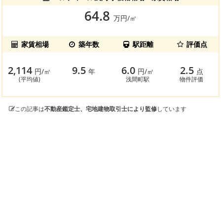
64.8
万円/㎡
家賃相場
築年数
駅距離
評価点
2,114
9.5
6.0
2.5
円/㎡
年
円/㎡
点
(平均値)
浅間町駅
物件評価
この記事は
不動産鑑定士、宅地建物取引士により監修
しています