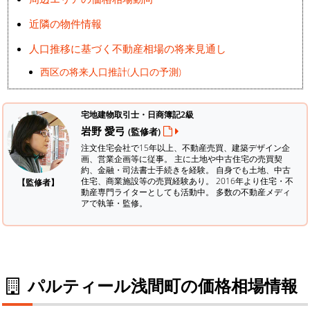
近隣の物件情報
人口推移に基づく不動産相場の将来見通し
西区の将来人口推計(人口の予測)
宅地建物取引士・日商簿記2級
岩野 愛弓
(監修者)
注文住宅会社で15年以上、不動産売買、建築デザイン企
画、営業企画等に従事。 主に土地や中古住宅の売買契
約、金融・司法書士手続きを経験。
自身でも土地、中古
住宅、商業施設等の売買経験あり。 2016年より住宅・不
【監修者】
動産専門ライターとしても活動中。 多数の不動産メディ
アで執筆・監修。
パルティール浅間町の価格相場情報