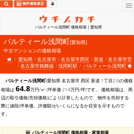
物件価格査定
To
na
パルティール浅間町 価格相場 | 愛知県
パルティール浅間町
[愛知県]
中古マンションの価格相場
愛知県
名古屋市
名古屋市西区
新道
名古屋市営
名古屋市鶴舞線
浅間町駅
パルティール浅間町
パルティール浅間町
(愛知県 名古屋市 西区 新道 1丁目23)の価格
64.8
相場は
万円/㎡ (坪単価 214万円/坪)です。 価格相場は、周
辺の取引価格(売却価格)により計算したもので、物件を売却する
際に値段(坪単価、評価額)がいくらになるか目安を示すもので
す。
パルティール浅間町 価格相場・家賃相場