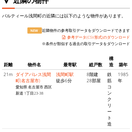
近隣の物件
パルティール浅間町の近隣には以下のような物件があります。
近隣物件の参考取引データをダウンロードできます
NEW
参考データ(CSV形式)のダウンロード
※条件が類似する過去の取引データをダウンロード
構
距離
物件名
最寄駅
総戸数
造
築年
21m
ダイアパレス浅間
浅間町駅
8階建
鉄
1985
町(名古屋市)
徒歩6分
28部屋
筋
年
コ
愛知県 名古屋市 西区
ン
新道 1丁目23-38
ク
リ
ー
ト
造