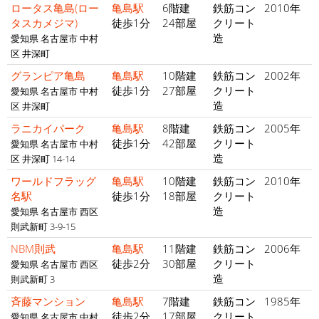
ロータス亀島(ロー
亀島駅
6階建
鉄筋コン
2010年
タスカメジマ)
徒歩1分
24部屋
クリート
造
愛知県 名古屋市 中村
区 井深町
グランピア亀島
亀島駅
10階建
鉄筋コン
2002年
徒歩1分
27部屋
クリート
愛知県 名古屋市 中村
造
区 井深町
ラニカイパーク
亀島駅
8階建
鉄筋コン
2005年
徒歩1分
42部屋
クリート
愛知県 名古屋市 中村
造
区 井深町 14-14
ワールドフラッグ
亀島駅
10階建
鉄筋コン
2010年
名駅
徒歩1分
18部屋
クリート
造
愛知県 名古屋市 西区
則武新町 3-9-15
NBM則武
亀島駅
11階建
鉄筋コン
2006年
徒歩2分
30部屋
クリート
愛知県 名古屋市 西区
造
則武新町 3
斉藤マンション
亀島駅
7階建
鉄筋コン
1985年
徒歩2分
17部屋
クリート
愛知県 名古屋市 中村