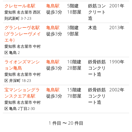
クレセール名駅
亀島駅
5階建
鉄筋コン
2001年
徒歩3分
18部屋
クリート
愛知県 名古屋市 西区
造
則武新町 3-7-23
グランレーヴ名駅
亀島駅
3階建
木造
2013年
(グランレーヴメイ
徒歩3分
9部屋
エキ)
愛知県 名古屋市 中村
区 亀島 2
ライオンズマンシ
亀島駅
10階建
鉄骨鉄筋
1990年
ョン亀島
徒歩3分
28部屋
コンクリ
ート造
愛知県 名古屋市 中村
区 井深町 18-23
宝マンショングラ
亀島駅
15階建
鉄骨鉄筋
2002年
ンスクエア名駅
徒歩3分
78部屋
コンクリ
ート造
愛知県 名古屋市 中村
区 亀島 2丁目2-30
1 件目 〜 20 件目