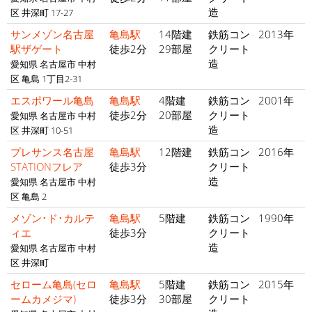
造
区 井深町 17-27
サンメゾン名古屋
亀島駅
14階建
鉄筋コン
2013年
駅ザゲート
徒歩2分
29部屋
クリート
造
愛知県 名古屋市 中村
区 亀島 1丁目2-31
エスポワール亀島
亀島駅
4階建
鉄筋コン
2001年
徒歩2分
20部屋
クリート
愛知県 名古屋市 中村
造
区 井深町 10-51
プレサンス名古屋
亀島駅
12階建
鉄筋コン
2016年
STATIONフレア
徒歩3分
クリート
造
愛知県 名古屋市 中村
区 亀島 2
メゾン･ド･カルテ
亀島駅
5階建
鉄筋コン
1990年
ィエ
徒歩3分
クリート
造
愛知県 名古屋市 中村
区 井深町
セローム亀島(セロ
亀島駅
5階建
鉄筋コン
2015年
ームカメジマ)
徒歩3分
30部屋
クリート