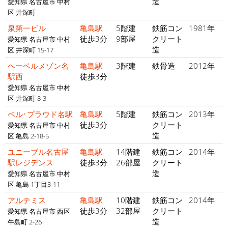
造
愛知県 名古屋市 中村
区 井深町
泉第一ビル
亀島駅
5階建
鉄筋コン
1981年
徒歩3分
9部屋
クリート
愛知県 名古屋市 中村
造
区 井深町 15-17
ヘーベルメゾン名
亀島駅
3階建
鉄骨造
2012年
駅西
徒歩3分
愛知県 名古屋市 中村
区 井深町 8-3
ベル･プラウド名駅
亀島駅
5階建
鉄筋コン
2013年
徒歩3分
クリート
愛知県 名古屋市 中村
造
区 亀島 2-18-5
ユニーブル名古屋
亀島駅
14階建
鉄筋コン
2014年
駅レジデンス
徒歩3分
26部屋
クリート
造
愛知県 名古屋市 中村
区 亀島 1丁目3-11
アルテミス
亀島駅
10階建
鉄筋コン
2014年
徒歩3分
32部屋
クリート
愛知県 名古屋市 西区
造
牛島町 2-26