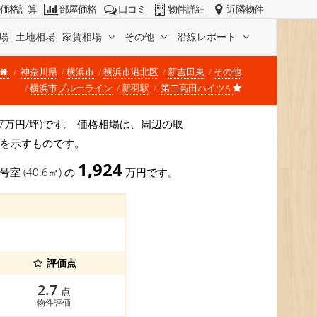
価格計算
部屋価格
口コミ
物件詳細
近隣物件
場
土地相場
家賃相場
その他
沿線レポート
神奈川県
横浜市
横浜市港北区
新吉田東
その他
横浜市ブルーライン
新羽駅
第二高田ハイツA
157万円/坪)です。 価格相場は、周辺の取
安を示すものです。
1,924
号室 (40.6㎡) の
万円です。
評価点
2.7
点
物件評価