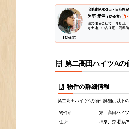
宅地建物取引士・日商簿記
岩野 愛弓
(監修者)
注文住宅会社で15年以上
も土地、中古住宅、商業施
【監修者】
第二高田ハイツAの
物件の詳細情報
第二高田ハイツAの物件詳細は以下
物件名
第二高田ハイツ
住所
神奈川県 横浜市