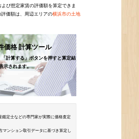
および想定家賃の評価額を算定できま
の評価額は、周辺エリアの
横浜市の土地
件価格 計算ツール
、「計算する」ボタンを押すと算定結
表示されます。
 不動産鑑定士などの専門家が実際に価格査定
中古マンション取引データに基づき算定し