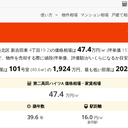
使い方
物件相場
マンション相場
戸建て相
47.4
港北区 新吉田東 4丁目19-2)の価格相場は
万円/㎡ (坪単価 
で、物件を売却する際に値段(坪単価、評価額)がいくらになるか目
101
1,924
202
部屋は
号室 (40.6㎡) の
万円、最も低い部屋は
第二高田ハイツA 価格相場・家賃相場
47.4
万円/㎡
築年数
駅距離
39.6
16.0
年
円/㎡
新羽駅