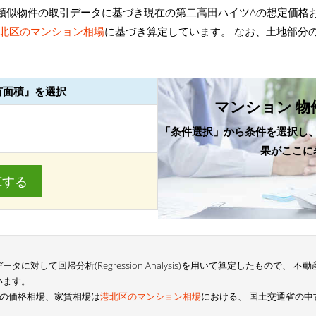
類似物件の取引データに基づき現在の第二高田ハイツAの想定価格
北区のマンション相場
に基づき算定しています。 なお、土地部分
有面積』を選択
マンション 物
「条件選択」から条件を選択し
果がここに
算する
に対して回帰分析(Regression Analysis)を用いて算定したもので、
います。
Aの価格相場、家賃相場は
港北区のマンション相場
における、 国土交通省の