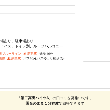
輪場あり、駐車場あり
備：バス、トイレ別、ルーフバルコニー
市ブルーライン
新羽駅
徒歩 16分
横線
綱島駅
バス10分,バス停より徒歩 2分
『
第二高田ハイツA
』の口コミを募集中です。
匿名のまま１分程度
で回答できます