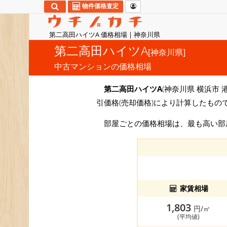
物件価格査定
第二高田ハイツA 価格相場 | 神奈川県
第二高田ハイツA
[神奈川県]
中古マンションの価格相場
第二高田ハイツA
(神奈川県 横浜市 
引価格(売却価格)により計算したもの
部屋ごとの価格相場は、最も高い
家賃相場
1,803
円/㎡
(平均値)