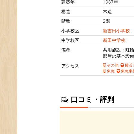
建築年
1987年
構造
木造
階数
2階
小学校区
新吉田小学校
中学校区
新田中学校
備考
共用施設：駐
部屋の基本設
アクセス
その他
横浜
東急
東急東
口コミ・評判