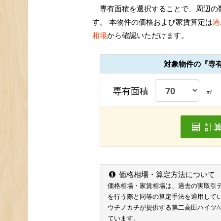
専有面積を選択することで、周辺の
す。 本物件の価格および家賃算定は
港
相場
から確認いただけます。
対象物件の『専
専有面積
㎡
計
価格相場・算定方法について
価格相場・家賃相場は、過去の実取引データ
を行う際と同等の算定手法を適用して
ウチノカチが提供する第二高田ハイツ
ています。