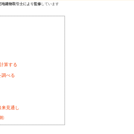
宅地建物取引士により監修
しています
を計算する
を調べる
将来見通し
測)