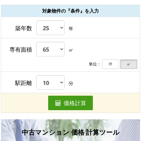
対象物件の『条件』を入力
築年数
年
専有面積
㎡
単位：
坪
㎡
駅距離
分
価格計算
中古マンション 価格 計算ツール