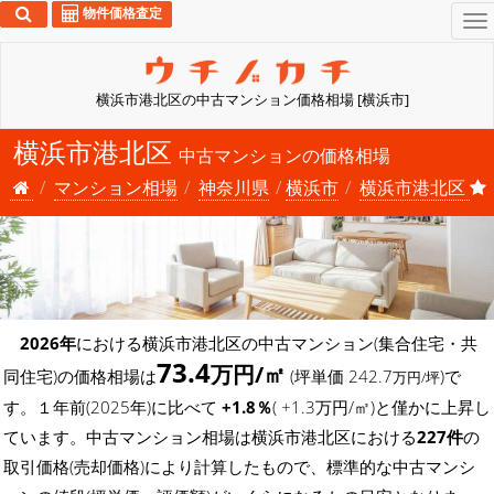
物件価格査定
To
na
横浜市港北区の中古マンション価格相場 [横浜市]
横浜市港北区
中古マンションの価格相場
マンション相場
神奈川県
横浜市
横浜市港北区
2026年
における横浜市港北区の中古マンション(集合住宅・共
73.4
万円/㎡
同住宅)の価格相場は
(坪単価 242.7
)で
万円/坪
す。１年前(2025年)に比べて
+1.8％
( +1.3万円/㎡)と僅かに上昇し
ています。中古マンション相場は横浜市港北区における
227件
の
取引価格(売却価格)により計算したもので、標準的な中古マンシ