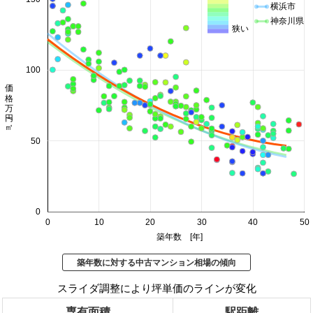
横浜市
神奈川県
狭い
100
価格 万円/㎡
50
0
0
10
20
30
40
50
築年数 [年]
築年数に対する中古マンション相場の傾向
スライダ調整により坪単価のラインが変化
専有面積
駅距離