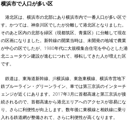
横浜市で人口が多い区
港北区は、横浜市の北部にあり横浜市内で一番人口が多い区で
す。かつては、神奈川区でしたが分離して港北区となりました。
そのあと区内の北部を緑区（現都筑区、青葉区）に分離して現在
の区画になりました。新幹線の開業当時は、未開発の地域で農業
が中心の区でしたが、1980年代に大規模集合住宅を中心とした港
北ニュータウン建設が進むにつれて、移転してきた人が増えた区
です。
鉄道は、東海道新幹線、JR横浜線、東急東横線、横浜市営地下
鉄ブルーライン・グリーンライン、車では第三京浜のインターチ
ェンジが近くにあります。2017年3月に首都高速と第三京浜が接
続されるので、首都高速から港北エリアへのアクセスが容易にな
り、さらに利便性が向上します。数年後に東横線と相鉄線に乗り
入れる鉄道網が整備されて、さらに利便性が高くなります。