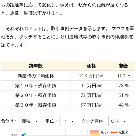
らの距離等に応じて変化し、例えば、駅からの距離が遠くなる
と、通常、単価は下がります。
それぞれのドットは、取引事例データを示します。 マウスを重
ねるか、タッチすることにより用途地域等の取引事例の詳細を確
認できます。
築年数
価格
割合
新築時の平均価格
118 万円/㎡
100 %
築１０年・残存価値
92 万円/㎡
78 %
築２０年・残存価値
72 万円/㎡
61 %
築３０年・残存価値
57 万円/㎡
48 %
色分け：
単位：
タッチ操作：
面積
㎡
OFF
広い
港北区
150