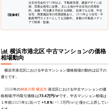
注文住宅会社で15年以上、不動産売買、建築デザイン企
画、営業企画等に従事。 主に土地や中古住宅の売買契
約、金融・司法書士手続きを経験。
自身でも土地、中古
住宅、商業施設等の売買経験あり。 2016年より住宅・不
【監修者】
動産専門ライターとしても活動中。 多数の不動産メディ
アで執筆・監修。
横浜市港北区 中古マンションの価格
相場動向
横浜市港北区における中古マンション価格相場の動向は以下の
通りです。
2026年の
神奈川県 横浜市
港北区における中古マンションの価
格相場(平均取引価格)は
73.4万円/㎡
です。中古マンション相場は
１年前(2025年)に比べて
+1.8％
( +1.3万円/㎡)と僅かに上昇してい
ます。