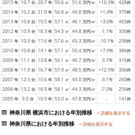
2015
10.7
20.7
55.6
51.6
+10.3%
428
年
分
年
㎡
万円/㎡
件
2014
10.2
21.0
56.8
46.8
+1.4%
379
年
分
年
㎡
万円/㎡
件
2013
10.8
19.5
57.1
46.1
+3.0%
403
年
分
年
㎡
万円/㎡
件
2012
10.9
18.3
54.5
44.8
-1.1%
330
年
分
年
㎡
万円/㎡
件
2011
10.9
17.6
57.6
45.3
-10.1%
298
年
分
年
㎡
万円/㎡
件
2010
10.8
14.1
57.1
50.4
+7.9%
386
年
分
年
㎡
万円/㎡
件
2009
11.1
13.8
56.1
46.7
-3.7%
316
年
分
年
㎡
万円/㎡
件
2008
11.9
16.7
57.9
48.5
+12.9%
306
年
分
年
㎡
万円/㎡
件
2007
12.5
15.6
58.1
43.0
-3.1%
260
年
分
年
㎡
万円/㎡
件
2006
13.2
16.5
58.1
44.3
-7.3%
256
年
分
年
㎡
万円/㎡
件
2005
9.5
10.9
53.0
47.8
-
141
年
分
年
㎡
万円/㎡
件
神奈川県 横浜市における年別推移
詳細を表示する
神奈川県における年別推移
詳細を表示する