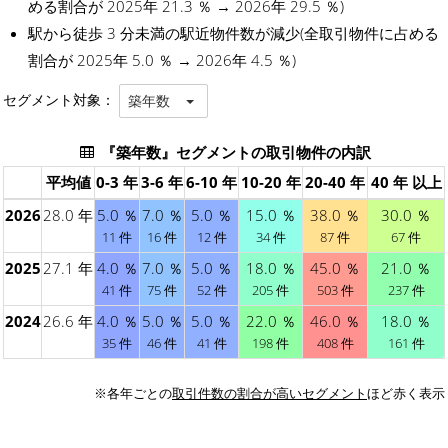
める割合が 2025年 21.3 ％ → 2026年 29.5 ％)
駅から徒歩 3 分未満の駅近物件数が減少(全取引物件に占める
割合が 2025年 5.0 ％ → 2026年 4.5 ％)
セグメント対象：
築年数
『築年数』セグメントの取引物件の内訳
平均値
0-3 年
3-6 年
6-10 年
10-20 年
20-40 年
40 年 以上
2026
28.0 年
5.0 ％
7.0 ％
5.0 ％
15.0 ％
38.0 ％
30.0 ％
11 件
16 件
12 件
34 件
87 件
67 件
2025
27.1 年
4.0 ％
7.0 ％
5.0 ％
18.0 ％
45.0 ％
21.0 ％
41 件
75 件
52 件
205 件
503 件
237 件
2024
26.6 年
4.0 ％
5.0 ％
5.0 ％
22.0 ％
46.0 ％
18.0 ％
35 件
46 件
41 件
198 件
408 件
161 件
※各年ごとの
取引件数の割合が高いセグメント
ほど赤く表示