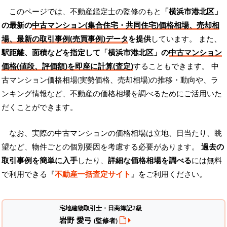
このページでは、不動産鑑定士の監修のもと
「横浜市港北区」
の最新の
中古マンション(集合住宅・共同住宅)価格相場、売却相
場、最新の取引事例(売買事例)データ
を提供
しています。 また、
駅距離、面積などを指定して「横浜市港北区」の
中古マンション
価格(値段、評価額)を即座に計算(査定)
することもできます。 中
古マンション価格相場(実勢価格、売却相場)の推移・動向や、ラ
ンキング情報など、不動産の価格相場を調べるためにご活用いた
だくことができます。
なお、実際の中古マンションの価格相場は立地、日当たり、眺
望など、物件ごとの個別要因を考慮する必要があります。
過去の
取引事例を簡単に入手
したり、
詳細な価格相場を調べる
には無料
で利用できる『
不動産一括査定サイト
』をご利用ください。
宅地建物取引士・日商簿記2級
岩野 愛弓
(監修者)