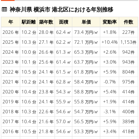
神奈川県 横浜市 港北区における年別推移
年
駅距離
築年数
面積
単価
変動率
件数
2026
10.2
28.0
62.4
73.4
+1.8%
227
年
分
年
㎡
万円/㎡
件
2025
10.3
27.1
62.2
72.1
+10.4%
1,153
年
分
年
㎡
万円/㎡
件
2024
10.0
26.6
61.3
65.3
+2.6%
942
年
分
年
㎡
万円/㎡
件
2023
10.1
25.6
61.4
63.7
+3.0%
943
年
分
年
㎡
万円/㎡
件
2022
10.5
24.1
61.5
61.8
+5.9%
804
年
分
年
㎡
万円/㎡
件
2021
10.2
24.1
62.8
58.4
-0.7%
975
年
分
年
㎡
万円/㎡
件
2020
10.4
23.8
54.3
58.8
+5.4%
414
年
分
年
㎡
万円/㎡
件
2019
10.6
24.1
55.9
55.8
+1.9%
414
年
分
年
㎡
万円/㎡
件
2018
10.3
22.6
54.6
54.7
-3.1%
400
年
分
年
㎡
万円/㎡
件
2017
10.4
21.6
57.0
56.5
+5.9%
389
年
分
年
㎡
万円/㎡
件
2016
10.5
21.8
54.6
53.3
+3.4%
418
年
分
年
㎡
万円/㎡
件