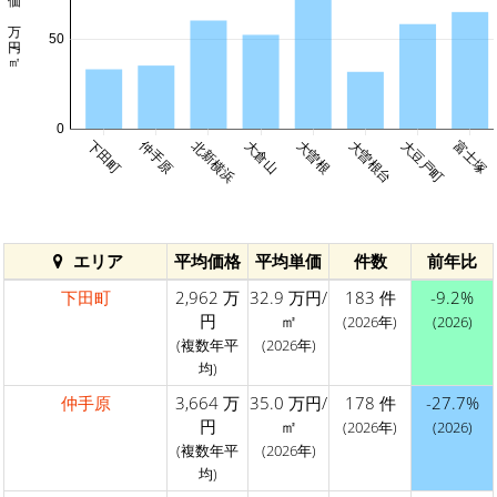
平均単価 万円/㎡
50
0
仲手原
下田町
北新横浜
大倉山
大曽根
大曽根台
大豆戸町
富士塚
エリア
平均価格
平均単価
件数
前年比
下田町
2,962 万
32.9 万円/
183 件
-9.2%
円
㎡
(2026年)
(2026)
(複数年平
(2026年)
均)
仲手原
3,664 万
35.0 万円/
178 件
-27.7%
円
㎡
(2026年)
(2026)
(複数年平
(2026年)
均)