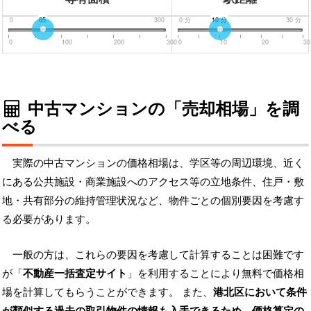
0
65
300
0
分
10
分
30
分
0
100
200
300
0
10
20
30
中古マンションの「売却相場」を調
べる
実際の中古マンションの価格相場は、学区等の周辺環境、近く
にある公共施設・商業施設へのアクセス等の立地条件、住戸・敷
地・共有部分の維持管理状況など、物件ごとの個別要因を考慮す
る必要があります。
一般の方は、これらの要因を考慮して計算することは困難です
が「
不動産一括査定サイト
」を利用することにより無料で価格相
場を計算してもらうことができます。 また、
港北区において条件
が類似する過去の取引物件の情報も入手できるため、価格算定の