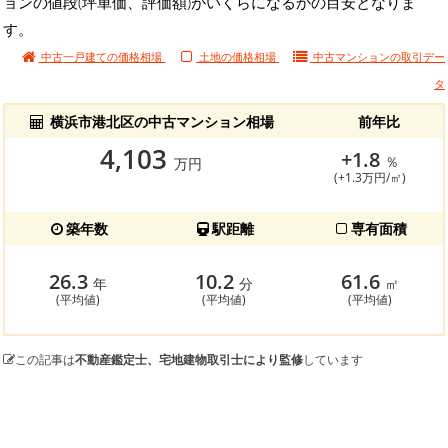
ョンの値段(坪単価、評価額)がいくらになるかの目安となりま
す。
中古一戸建ての価格相場
土地の価格相場
中古マンションの
取引デー
タ
横浜市港北区の中古マンション相場
前年比
4,103
+1.8
％
万円
(+1.3万円/㎡)
築年数
駅距離
専有面積
26.3
10.2
61.6
年
分
㎡
(平均値)
(平均値)
(平均値)
この記事は
不動産鑑定士、宅地建物取引士により監修
しています