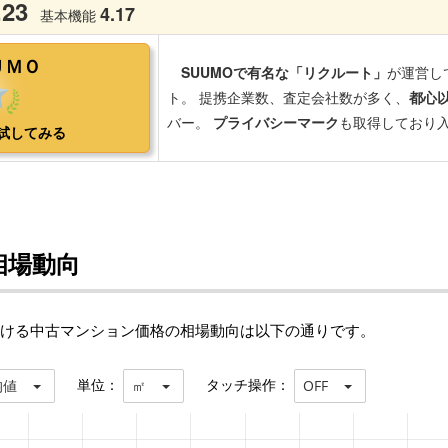
相場動向
おける中古マンション価格の相場動向は以下の通りです。
単位：
タッチ操作：
均値
㎡
OFF