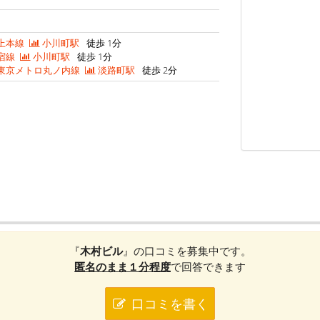
上本線
小川町駅
徒歩 1分
宿線
小川町駅
徒歩 1分
東京メトロ丸ノ内線
淡路町駅
徒歩 2分
『
木村ビル
』の口コミを募集中です。
匿名のまま１分程度
で回答できます
口コミを書く