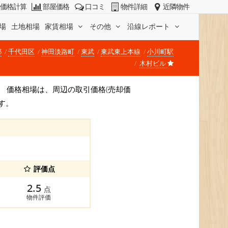
価格計算
部屋価格
口コミ
物件詳細
近隣物件
場
土地相場
家賃相場
その他
沿線レポート
都
千代田区
神田淡路町
東武
東武東上本線
小川町駅
木村ビル
です。 価格相場は、周辺の取引価格(売却価
す。
評価点
2.5
点
物件評価