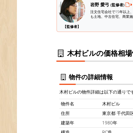
岩野 愛弓
(監修者)
注文住宅会社で15年以上
も土地、中古住宅、商業施
【監修者】
木村ビルの価格相場
物件の詳細情報
木村ビルの物件詳細は以下の通りで
物件名
木村ビル
住所
東京都 千代田区
建築年
1980年
構造
RC造