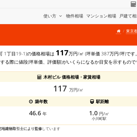
使い方
物件相場
マンション相場
戸建て相
東京
117
 1丁目19-1)の価格相場は
万円/㎡ (坪単価 387万円/坪)
する際に値段(坪単価、評価額)がいくらになるか目安を示すもので
木村ビル 価格相場・家賃相場
117
万円/㎡
築年数
駅距離
46.6
1.0
年
円/㎡
小川町駅
宅地建物取引士により監修
しています