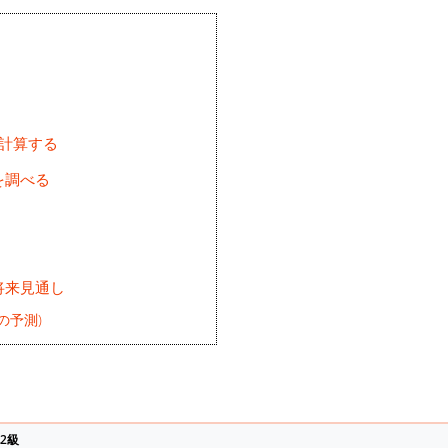
を計算する
を調べる
将来見通し
の予測)
2級