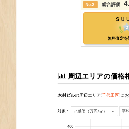
周辺エリアの価格
木村ビル
の周辺エリア(
千代田区
)に
対象：
㎡単価（万円/㎡）
平
400