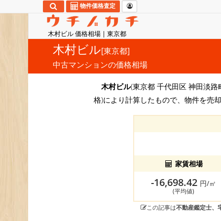
物件価格査定
木村ビル 価格相場 | 東京都
木村ビル
[東京都]
中古マンションの価格相場
木村ビル
(東京都 千代田区 神田淡路町
格)により計算したもので、物件を売却
家賃相場
-16,698.42
円/㎡
(平均値)
この記事は
不動産鑑定士、