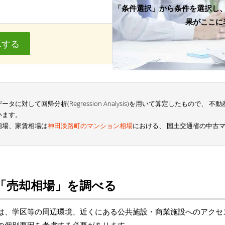
「条件選択」から条件を選択し
果がここに
算する
に対して回帰分析(Regression Analysis)を用いて算定したもので、
います。
相場、家賃相場は
神田淡路町のマンション相場
における、 国土交通省の中古
「売却相場」を調べる
は、学区等の周辺環境、近くにある公共施設・商業施設へのアクセ