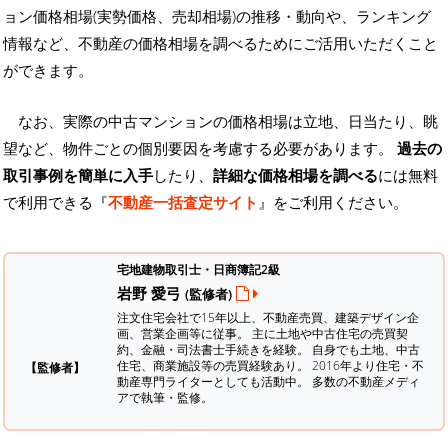
ョン価格相場(実勢価格、売却相場)の推移・動向や、ランキング
情報など、不動産の価格相場を調べるためにご活用いただくこと
ができます。
なお、実際の中古マンションの価格相場は立地、日当たり、眺
望など、物件ごとの個別要因を考慮する必要があります。
過去の
取引事例を簡単に入手
したり、
詳細な価格相場を調べる
には無料
で利用できる『
不動産一括査定サイト
』をご利用ください。
宅地建物取引士・日商簿記2級
岩野 愛弓
(監修者)
注文住宅会社で15年以上、不動産売買、建築デザイン企
画、営業企画等に従事。 主に土地や中古住宅の売買契
約、金融・司法書士手続きを経験。
自身でも土地、中古
住宅、商業施設等の売買経験あり。 2016年より住宅・不
【監修者】
動産専門ライターとしても活動中。 多数の不動産メディ
アで執筆・監修。