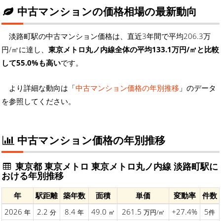
中古マンションの価格相場の最新動向
淡路町駅の中古マンション価格は、直近3年間で平均206.3万
円/㎡に達し、
東京メトロ丸ノ内線全体の平均133.1万円/㎡と比較
して55.0%も高い
です。
より詳細な動向は「
中古マンション価格の年別推移
」のデータ
を参照してください。
中古マンション価格の年別推移
東京都 東京メトロ 東京メトロ丸ノ内線 淡路町駅に
おける年別推移
年
駅距離
築年数
面積
単価
変動率
件数
2026
2.2
8.4
49.0
261.5
+27.4%
5
年
分
年
㎡
万円/㎡
件