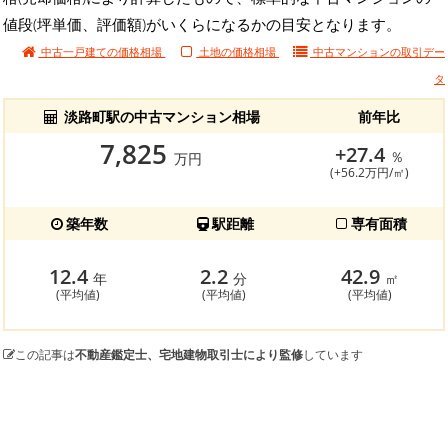
値段(坪単価、評価額)がいくらになるかの目安となります。
中古一戸建ての価格相場
土地の価格相場
中古マンションの
取引デー
タ
淡路町駅の中古マンション相場
前年比
7,825
+27.4
％
万円
(+56.2万円/㎡)
築年数
駅距離
専有面積
12.4
2.2
42.9
年
分
㎡
(平均値)
(平均値)
(平均値)
この記事は
不動産鑑定士、宅地建物取引士により監修
しています