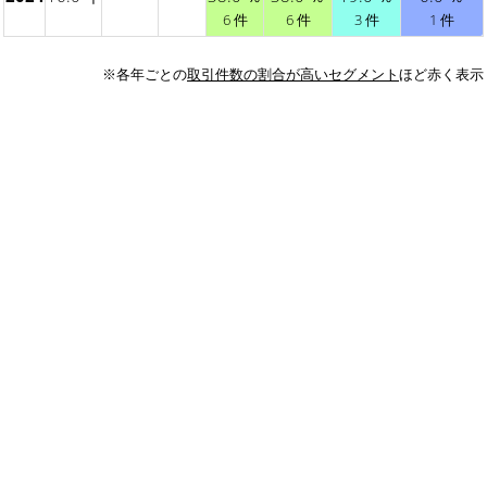
6 件
6 件
3 件
1 件
※各年ごとの
取引件数の割合が高いセグメント
ほど赤く表示