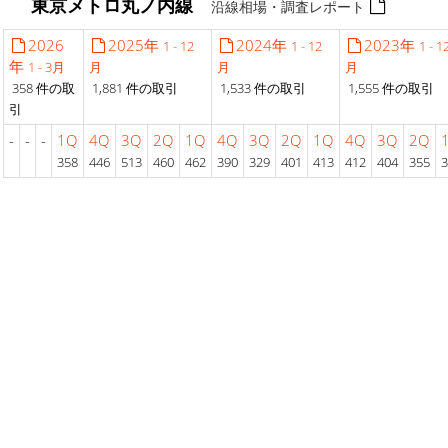
東京メトロ丸ノ内線
沿線相場・調査レポート
2026
2025年
2024年
2023年
1 - 12
1 - 12
1 - 1
年
1 - 3月
月
月
月
358 件の取
1,881 件の取引
1,533 件の取引
1,555 件の取引
引
-
-
-
1Q
4Q
3Q
2Q
1Q
4Q
3Q
2Q
1Q
4Q
3Q
2Q
358
446
513
460
462
390
329
401
413
412
404
355
3