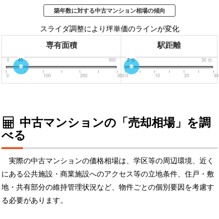
築年数に対する中古マンション相場の傾向
スライダ調整により坪単価のラインが変化
専有面積
駅距離
0
40
300
0
2
分
分
30
分
0
100
200
300
0
10
20
30
中古マンションの「売却相場」を調
べる
実際の中古マンションの価格相場は、学区等の周辺環境、近く
にある公共施設・商業施設へのアクセス等の立地条件、住戸・敷
地・共有部分の維持管理状況など、物件ごとの個別要因を考慮す
る必要があります。