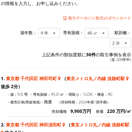
の情報を入力し、お申し込みください。
取引データ(CSV形式)のダウンロード
築年数：
専有面積：
駅距離：
9 年
40 ㎡
2 分
上記条件の類似度順に
30件
の取引事例を表示
(全 209件中)
1.
東京都 千代田区 神田司町
（
東京メトロ丸ノ内線 淡路町駅
徒歩 2分）
9.0 年
45.0 ㎡
1LDK
RC
・築：
・専有面積：
・間取り：
・構造：
商業
・都市計画(用途地域)：
（売却時期：2026年第1四半期）
9,900万円
220 万円/㎡
売却価格
単価
2.
東京都 千代田区 神田須田町
（
東京メトロ丸ノ内線 淡路町駅