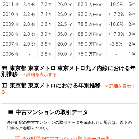
2011
2.4
7.2
26.0
82.3
-10.5%
5
年
分
年
㎡
万円/㎡
件
2010
2.2
7.4
25.0
92.0
+17.2%
9
年
分
年
㎡
万円/㎡
件
2009
2.0
6.3
22.5
78.5
-10.8%
2
年
分
年
㎡
万円/㎡
件
2008
2.0
3.9
35.0
88.0
+17.3%
3
年
分
年
㎡
万円/㎡
件
2007
2.0
3.5
20.0
75.0
-3.8%
2
年
分
年
㎡
万円/㎡
件
2006
-
2.8
50.0
78.0
-
1
年
年
㎡
万円/㎡
件
東京都 東京メトロ 東京メトロ丸ノ内線における年
別推移
詳細を表示する
東京都 東京メトロにおける年別推移
詳細を表示す
る
中古マンションの取引データ
淡路町駅の中古マンションの取引データを確認したい場合は、以下の
記事をご参照ください。
淡路町駅の中古マンション取引データ一覧