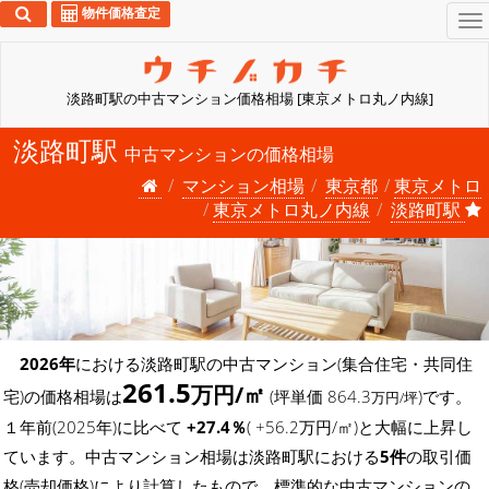
物件価格査定
To
na
淡路町駅の中古マンション価格相場 [東京メトロ丸ノ内線]
淡路町駅
中古マンションの価格相場
マンション相場
東京都
東京メトロ
東京メトロ丸ノ内線
淡路町駅
2026年
における淡路町駅の中古マンション(集合住宅・共同住
261.5
万円/㎡
宅)の価格相場は
(坪単価 864.3
)です。
万円/坪
１年前(2025年)に比べて
+27.4％
( +56.2万円/㎡)と大幅に上昇し
ています。中古マンション相場は淡路町駅における
5件
の取引価
格(売却価格)により計算したもので、標準的な中古マンションの