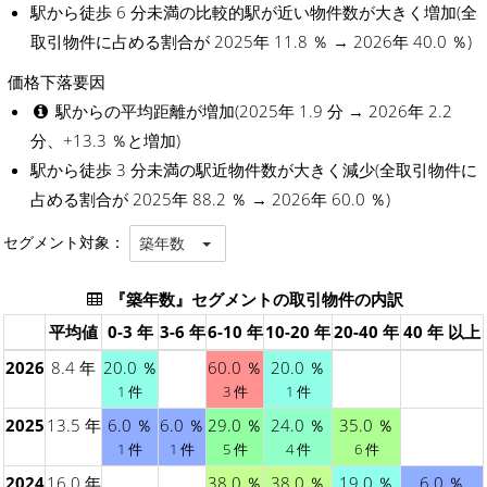
駅から徒歩 6 分未満の比較的駅が近い物件数が大きく増加(全
取引物件に占める割合が 2025年 11.8 ％ → 2026年 40.0 ％)
価格下落要因
駅からの平均距離が増加(2025年 1.9 分 → 2026年 2.2
分、+13.3 ％と増加)
駅から徒歩 3 分未満の駅近物件数が大きく減少(全取引物件に
占める割合が 2025年 88.2 ％ → 2026年 60.0 ％)
セグメント対象：
築年数
『築年数』セグメントの取引物件の内訳
平均値
0-3 年
3-6 年
6-10 年
10-20 年
20-40 年
40 年 以上
2026
8.4 年
20.0 ％
60.0 ％
20.0 ％
1 件
3 件
1 件
2025
13.5 年
6.0 ％
6.0 ％
29.0 ％
24.0 ％
35.0 ％
1 件
1 件
5 件
4 件
6 件
2024
16.0 年
38.0 ％
38.0 ％
19.0 ％
6.0 ％