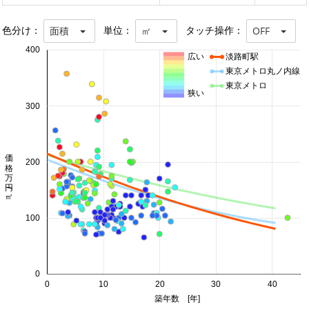
色分け：
単位：
タッチ操作：
面積
㎡
OFF
400
広い
淡路町駅
東京メトロ丸ノ内線
東京メトロ
狭い
300
価格 万円/㎡
200
100
0
0
10
20
30
40
築年数 [年]