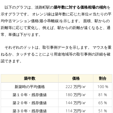
以下のグラフは、淡路町駅の
築年数に対する価格相場の傾向
を
示すグラフです。 オレンジ線は築年数に応じた単位㎡当たりの平
均中古マンション価格(最小乖離線)を示します。 面積、駅からの
距離等に応じて変化し、例えば、駅からの距離が遠くなると、通
常、単価は下がります。
それぞれのドットは、取引事例データを示します。 マウスを重
ねるか、タッチすることにより用途地域等の取引事例の詳細を確
認できます。
築年数
価格
割合
新築時の平均価格
222 万円/㎡
100 %
築１０年・残存価値
180 万円/㎡
81 %
築２０年・残存価値
144 万円/㎡
65 %
築３０年・残存価値
114 万円/㎡
51 %