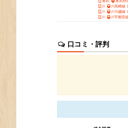
東武
東武野
JR
JR高崎線
JR
JR川越線
JR
JR宇都宮
口コミ・評判