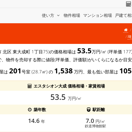
使い方
物件相場
マンション相場
戸建て相
埼
53.5
市 北区 東大成町 1丁目75)の価格相場は
万円/㎡ (坪単価 1
で、物件を売却する際に値段(坪単価、評価額)がいくらになるか目
201
1,538
105
部屋は
号室 (28.7㎡) の
万円、最も低い部屋は
エスタシオン大成 価格相場・家賃相場
53.5
万円/㎡
築年数
駅距離
14.6
7.0
年
円/㎡
鉄道博物館駅