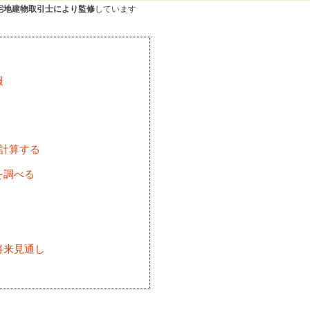
宅地建物取引士により監修
しています
報
を計算する
を調べる
将来見通し
)