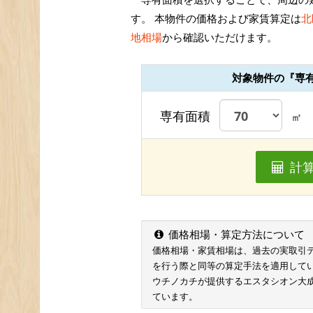
す。 本物件の価格および家賃算定は
北
地相場
から確認いただけます。
対象物件の『専
専有面積
㎡
計
価格相場・算定方法について
価格相場・家賃相場は、過去の実取引データ
を行う際と同等の算定手法を適用して
ウチノカチが提供するエスタシオン大
ています。