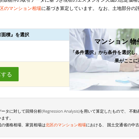
区のマンション相場
に基づき算定しています。 なお、土地部分の
有面積』を選択
マンション 物
「条件選択」から条件を選択し
果がここに
算する
に対して回帰分析(Regression Analysis)を用いて算定したもので、
います。
成の価格相場、家賃相場は
北区のマンション相場
における、 国土交通省の中