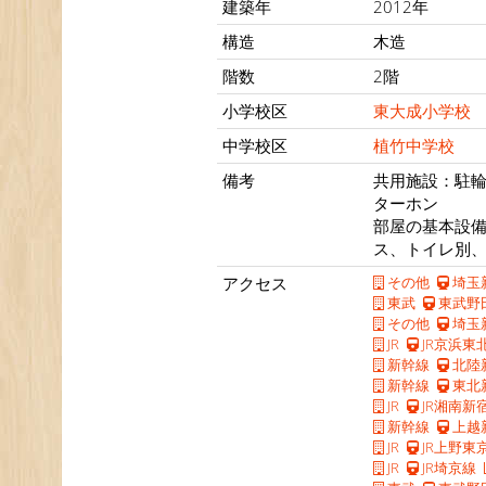
建築年
2012年
構造
木造
階数
2階
小学校区
東大成小学校
中学校区
植竹中学校
備考
共用施設：駐輪
ターホン
部屋の基本設
ス、トイレ別
アクセス
その他
埼玉
東武
東武野
その他
埼玉
JR
JR京浜東
新幹線
北陸
新幹線
東北
JR
JR湘南新
新幹線
上越
JR
JR上野東
JR
JR埼京線