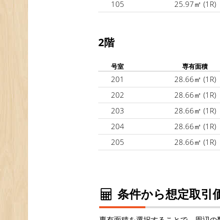
105
25.97㎡
(1R)
2階
号室
専有面積
201
28.66㎡
(1R)
202
28.66㎡
(1R)
203
28.66㎡
(1R)
204
28.66㎡
(1R)
205
28.66㎡
(1R)
条件から想定取引価
専有面積を選択することで、周辺の