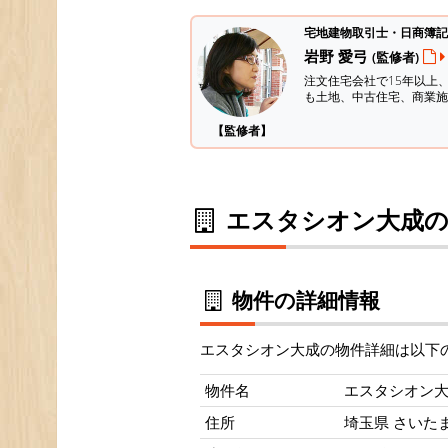
宅地建物取引士・日商簿記
岩野 愛弓
(監修者)
注文住宅会社で15年以上
も土地、中古住宅、商業施
【監修者】
エスタシオン大成の
物件の詳細情報
エスタシオン大成の物件詳細は以下
物件名
エスタシオン
住所
埼玉県 さいたま