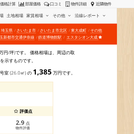
価格計算
部屋価格
口コミ
物件詳細
近隣物件
場
土地相場
家賃相場
その他
沿線レポート
埼玉県
さいたま市
さいたま市北区
東大成町
その他
玉新都市交通伊奈線
鉄道博物館駅
エスタシオン大成
77万円/坪)です。 価格相場は、周辺の取
安を示すものです。
1,385
号室 (26.0㎡) の
万円です。
評価点
2.9
点
物件評価