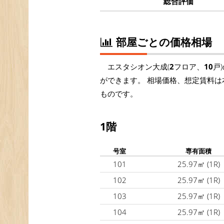
総合評価
部屋ごとの価格相場
エスタシオン大成(
2
フロア、
10
戸
ができます。 相場価格、想定賃料は
ものです。
1階
号室
専有面積
101
25.97㎡
(1R)
102
25.97㎡
(1R)
103
25.97㎡
(1R)
104
25.97㎡
(1R)