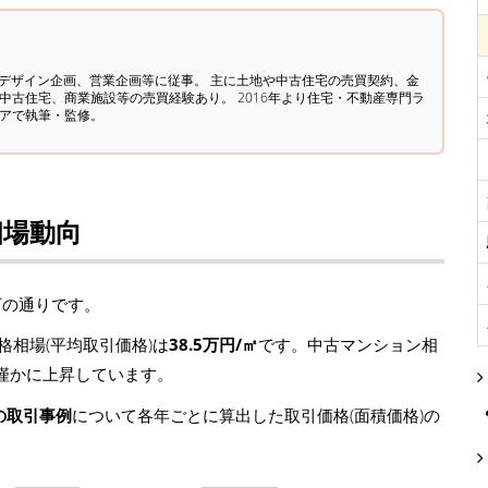
築デザイン企画、営業企画等に従事。 主に土地や中古住宅の売買契約、金
中古住宅、商業施設等の売買経験あり。 2016年より住宅・不動産専門ラ
ィアで執筆・監修。
相場動向
下の通りです。
相場(平均取引価格)は
38.5万円/㎡
です。中古マンション相
㎡)と僅かに上昇しています。
の取引事例
について各年ごとに算出した取引価格(面積価格)の