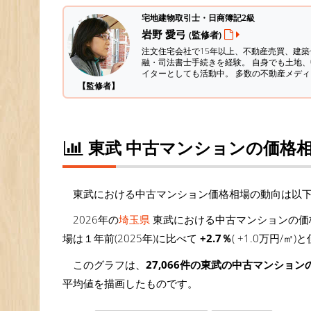
宅地建物取引士・日商簿記2級
岩野 愛弓
(監修者)
注文住宅会社で15年以上、不動産売買、建
融・司法書士手続きを経験。
自身でも土地、
イターとしても活動中。 多数の不動産メデ
【監修者】
東武 中古マンションの価格
東武における中古マンション価格相場の動向は以
2026年の
埼玉県
東武における中古マンションの価格
場は１年前(2025年)に比べて
+2.7％
( +1.0万円/
このグラフは、
27,066件の東武の中古マンション
平均値を描画したものです。