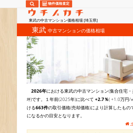
物件価格査定
東武の中古マンション価格相場 [埼玉県]
東武
中古マンションの価格相場
2026年
における東武の中古マンション(集合住宅・
)です。１年前(2025年)に比べて
+2.7％
( +1.0
坪
ける
663件
の取引価格(売却価格)により計算したもの
になるかの目安となります。