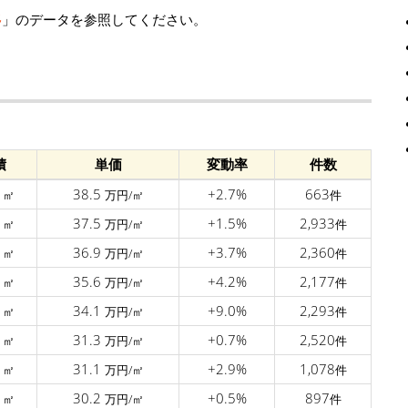
移
」のデータを参照してください。
積
単価
変動率
件数
7
38.5
+2.7%
663
㎡
万円/㎡
件
3
37.5
+1.5%
2,933
㎡
万円/㎡
件
0
36.9
+3.7%
2,360
㎡
万円/㎡
件
2
35.6
+4.2%
2,177
㎡
万円/㎡
件
3
34.1
+9.0%
2,293
㎡
万円/㎡
件
2
31.3
+0.7%
2,520
㎡
万円/㎡
件
4
31.1
+2.9%
1,078
㎡
万円/㎡
件
7
30.2
+0.5%
897
㎡
万円/㎡
件