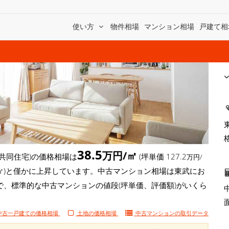
使い方
物件相場
マンション相場
戸建て相
38.5
万円/㎡
共同住宅)の価格相場は
(坪単価 127.2
万円/
万円/㎡)と僅かに上昇しています。中古マンション相場は東武にお
で、標準的な中古マンションの値段(坪単価、評価額)がいくら
中古一戸建ての価格相場
土地の価格相場
中古マンションの
取引データ