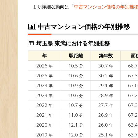
より詳細な動向は「
中古マンション価格の年別推
中古マンション価格の年別推移
埼玉県 東武における年別推移
年
駅距離
築年数
面
2026
10.5
30.7
68.
年
分
年
2025
10.6
30.2
67.
年
分
年
2024
10.9
29.1
67.
年
分
年
2023
10.6
28.9
67.
年
分
年
2022
10.7
27.7
67.
年
分
年
2021
11.0
26.9
67.
年
分
年
2020
12.1
26.0
63.
年
分
年
2019
12.0
25.1
63.
年
分
年