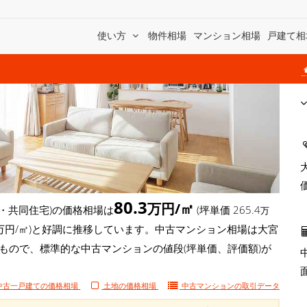
使い方
物件相場
マンション相場
戸建て相
80.3
万円/㎡
・共同住宅)の価格相場は
(坪単価 265.4
万
1.6万円/㎡)と好調に推移しています。中古マンション相場は大宮
たもので、標準的な中古マンションの値段(坪単価、評価額)が
中古一戸建ての価格相場
土地の価格相場
中古マンションの
取引データ