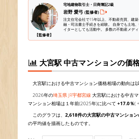
宅地建物取引士・日商簿記2級
岩野 愛弓
(監修者)
注文住宅会社で15年以上、不動産売買、建
融・司法書士手続きを経験。
自身でも土地、
イターとしても活動中。 多数の不動産メデ
【監修者】
大宮駅 中古マンションの価
大宮駅における中古マンション価格相場の動向は
2026年の
埼玉県 JR宇都宮線
大宮駅における中古マ
マンション相場は１年前(2025年)に比べて
+17.0％
(
このグラフは、
2,618件の大宮駅の中古マンショ
の平均値を描画したものです。