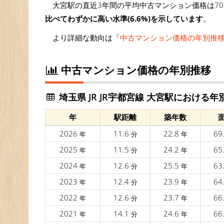
大宮駅の直近3年間の平均中古マンション価格は70
比べてわずかに高い水準(6.6%)を示しています
。
より詳細な動向は「
中古マンション価格の年別推
中古マンション価格の年別推移
埼玉県 JR JR宇都宮線 大宮駅における年
年
駅距離
築年数
2026
11.6
22.8
69
年
分
年
2025
11.5
24.2
65
年
分
年
2024
12.6
25.5
63
年
分
年
2023
12.4
23.9
64
年
分
年
2022
12.6
23.7
66
年
分
年
2021
14.1
24.6
66
年
分
年