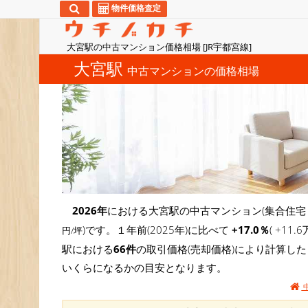
物件価格査定
大宮駅の中古マンション価格相場 [JR宇都宮線]
大宮駅
中古マンションの価格相場
2026年
における大宮駅の中古マンション(集合住宅
)です。１年前(2025年)に比べて
+17.0％
( +1
円/坪
駅における
66件
の取引価格(売却価格)により計算し
いくらになるかの目安となります。