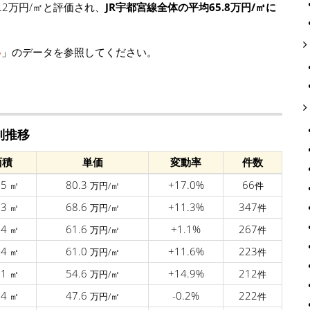
.2万円/㎡と評価され、
JR宇都宮線全体の平均65.8万円/㎡に
移
」のデータを参照してください。
別推移
面積
単価
変動率
件数
.5
80.3
+17.0%
66
㎡
万円/㎡
件
.3
68.6
+11.3%
347
㎡
万円/㎡
件
.4
61.6
+1.1%
267
㎡
万円/㎡
件
.4
61.0
+11.6%
223
㎡
万円/㎡
件
.1
54.6
+14.9%
212
㎡
万円/㎡
件
.4
47.6
-0.2%
222
㎡
万円/㎡
件