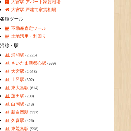
大宮駅 アパート家賃相場
大宮駅 戸建て家賃相場
各種ツール
不動産査定ツール
土地活用・利回り
沿線・駅
浦和駅
(2,225)
さいたま新都心駅
(539)
大宮駅
(2,618)
土呂駅
(302)
東大宮駅
(614)
蓮田駅
(208)
白岡駅
(218)
新白岡駅
(117)
久喜駅
(426)
東鷲宮駅
(598)