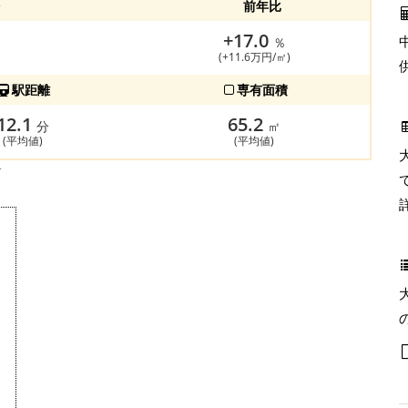
前年比
+17.0
％
(+11.6万円/㎡)
駅距離
専有面積
12.1
65.2
分
㎡
(平均値)
(平均値)
す