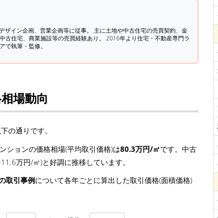
築デザイン企画、営業企画等に従事。 主に土地や中古住宅の売買契約、金
中古住宅、商業施設等の売買経験あり。 2016年より住宅・不動産専門ラ
ィアで執筆・監修。
格相場動向
以下の通りです。
ンションの価格相場(平均取引価格)は
80.3万円/㎡
です。中古
 +11.6万円/㎡)と好調に推移しています。
ンの取引事例
について各年ごとに算出した取引価格(面積価格)