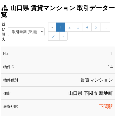
山口県 賃貸マンション 取引データ一
覧
並
«
1
2
3
4
5
...
び
替
61
»
え
1
14
賃貸マンション
山口県 下関市 新地町
下関駅