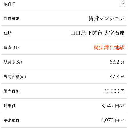
23
賃貸マンション
山口県 下関市 大字石原
梶栗郷台地駅
68.2
分
37.3
㎡
40,000
円
3,547
円/坪
1,073
円/㎡