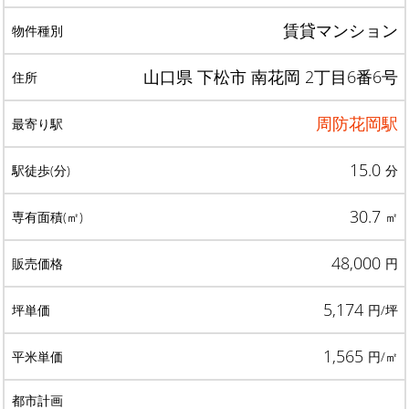
賃貸マンション
山口県 下松市 南花岡 2丁目6番6号
周防花岡駅
15.0
分
30.7
㎡
48,000
円
5,174
円/坪
1,565
円/㎡