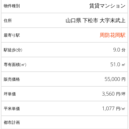
賃貸マンション
山口県 下松市 大字末武上
周防花岡駅
9.0
分
51.0
㎡
55,000
円
3,560
円/坪
1,077
円/㎡