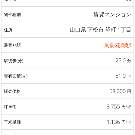
賃貸マンション
山口県 下松市 望町 1丁目
周防花岡駅
25.0
分
51.0
㎡
58,000
円
3,755
円/坪
1,136
円/㎡