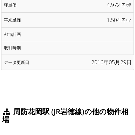
4,972
円/坪
1,504
円/㎡
2016年05月29日
周防花岡駅 (JR岩徳線)の他の物件相
場