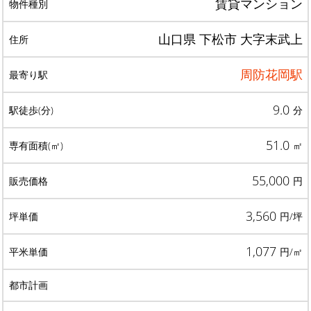
賃貸マンション
山口県 下松市 大字末武上
周防花岡駅
9.0
分
51.0
㎡
55,000
円
3,560
円/坪
1,077
円/㎡