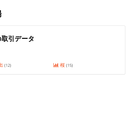
場
の取引データ
出
桜
(12)
(15)