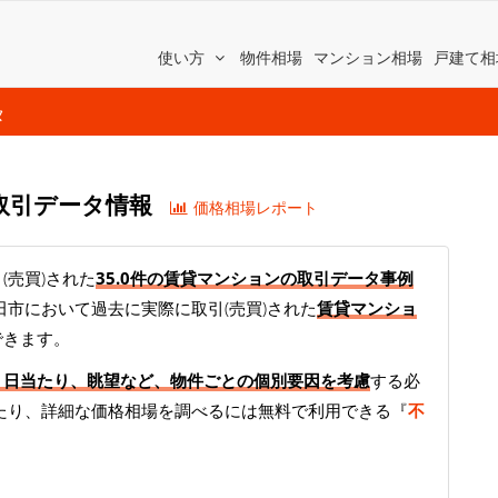
使い方
物件相場
マンション相場
戸建て相
タ
 取引データ情報
価格相場レポート
(売買)された
35.0件の賃貸マンションの取引データ事例
田市において過去に実際に取引(売買)された
賃貸マンショ
できます。
、日当たり、眺望など、物件ごとの個別要因を考慮
する必
たり、詳細な価格相場を調べるには無料で利用できる『
不