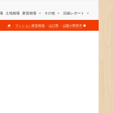
場
土地相場
家賃相場
その他
沿線レポート
マンション家賃相場
山口県
山陽小野田市