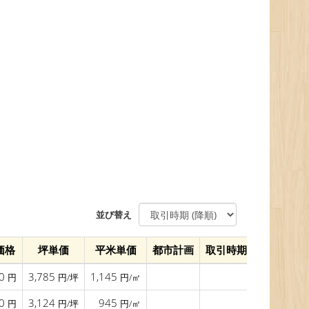
並び替え
価格
坪単価
平米単価
都市計画
取引時期
データ更
00
3,785
1,145
2015年11月
円
円/坪
円/㎡
00
3,124
945
2015年11月
円
円/坪
円/㎡