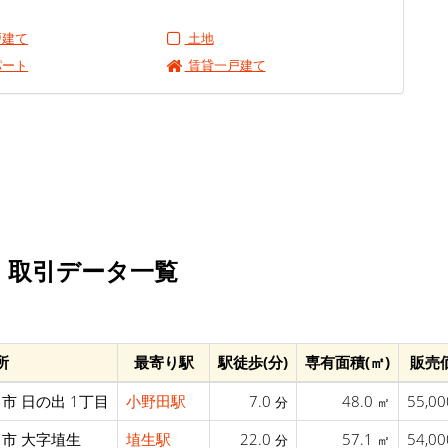
戸建て
土地
パート
賃貸一戸建て
 取引データ一覧
所
最寄り駅
駅徒歩(分)
専有面積(㎡)
販売
市 日の出 1丁目
小野田駅
7.0
48.0
55,0
分
㎡
市 大字埴生
埴生駅
22.0
57.1
54,0
分
㎡