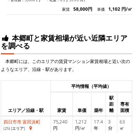
58,000円
1,102 円/㎡
家賃
単価
本郷町と家賃相場が近い近隣エリア
を調べる
本郷町には、このエリアの賃貸マンション家賃相場と近い次の
ようなエリア、沿線・駅があります。
平均情報（平均値）
駅
距
専有
エリア／沿線・駅
家賃
単価
築年
離
面積
四日市市
富田浜町
75,240
1,212
17.4
3
63
円
円/㎡
年
分
㎡
(25) [エリア]