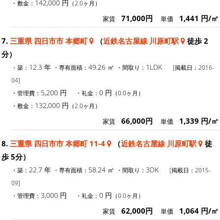
142,000 円
・敷金：
（2.0ヶ月）
71,000円
1,441 円/㎡
家賃
単価
7.
三重県 四日市市 本郷町
（
近鉄名古屋線 川原町駅
徒歩 2
分）
12.3 年
49.26 ㎡
1LDK
・築：
・専有面積：
・間取り：
[掲載日：2016-
04]
5,200 円
0 円
・管理費：
・礼金：
（0.0ヶ月）
132,000 円
・敷金：
（2.0ヶ月）
66,000円
1,339 円/㎡
家賃
単価
8.
三重県 四日市市 本郷町 11-4
（
近鉄名古屋線 川原町駅
徒
歩 5分）
22.7 年
58.24 ㎡
3DK
・築：
・専有面積：
・間取り：
[掲載日：2015-
09]
3,000 円
0 円
・管理費：
・礼金：
（0.0ヶ月）
62,000円
1,064 円/㎡
家賃
単価