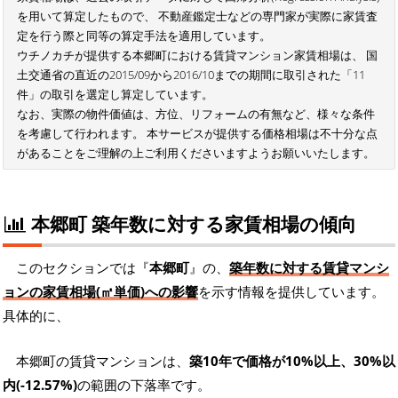
を用いて算定したもので、 不動産鑑定士などの専門家が実際に家賃査
定を行う際と同等の算定手法を適用しています。
ウチノカチが提供する本郷町における賃貸マンション家賃相場は、 国
土交通省の直近の2015/09から2016/10までの期間に取引された「11
件」の取引を選定し算定しています。
なお、実際の物件価値は、方位、リフォームの有無など、様々な条件
を考慮して行われます。 本サービスが提供する価格相場は不十分な点
があることをご理解の上ご利用くださいますようお願いいたします。
本郷町 築年数に対する家賃相場の傾向
このセクションでは『
本郷町
』の、
築年数に対する賃貸マンシ
ョンの家賃相場(㎡単価)への影響
を示す情報を提供しています。
具体的に、
本郷町の賃貸マンションは、
築10年で価格が10%以上、30%以
内(-12.57%)
の範囲の下落率です。