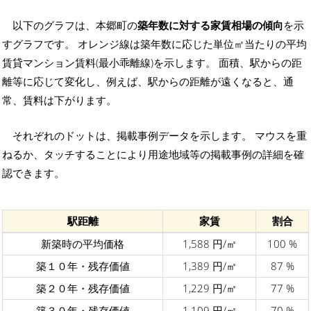
以下のグラフは、本郷町の
築年数に対する家賃相場の傾向
を示
すグラフです。 オレンジ線は築年数に応じた単位㎡当たりの平均
賃貸マンション賃料(最小乖離線)を示します。 面積、駅からの距
離等に応じて変化し、例えば、駅からの距離が遠くなると、通
常、賃料は下がります。
それぞれのドットは、掲載事例データを示します。 マウスを重
ねるか、タッチすることにより用途地域等の掲載事例の詳細を確
認できます。
駅距離
家賃
割合
新築時の平均価格
1,588 円/㎡
100 %
築１０年・残存価値
1,389 円/㎡
87 %
築２０年・残存価値
1,229 円/㎡
77 %
築３０年・残存価値
1,109 円/㎡
70 %