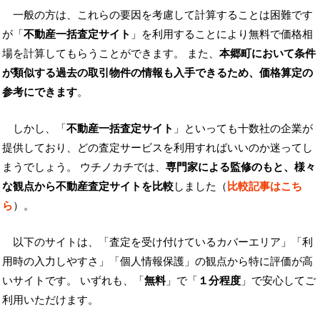
一般の方は、これらの要因を考慮して計算することは困難です
が「
不動産一括査定サイト
」を利用することにより無料で価格相
場を計算してもらうことができます。 また、
本郷町において条件
が類似する過去の取引物件の情報も入手できるため、価格算定の
参考にできます
。
しかし、「
不動産一括査定サイト
」といっても十数社の企業が
提供しており、どの査定サービスを利用すればいいのか迷ってし
まうでしょう。 ウチノカチでは、
専門家による監修のもと、様々
な観点から不動産査定サイトを比較
しました（
比較記事はこち
ら
）。
以下のサイトは、「査定を受け付けているカバーエリア」「利
用時の入力しやすさ」「個人情報保護」の観点から特に評価が高
いサイトです。 いずれも、「
無料
」で「
１分程度
」で安心してご
利用いただけます。