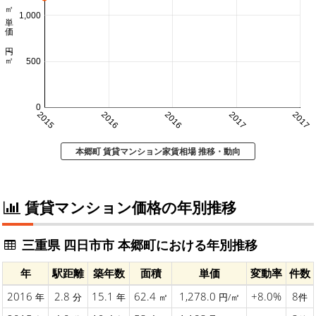
㎡単価 円/㎡
1,000
500
0
2015
2016
2016
2017
2017
本郷町 賃貸マンション家賃相場 推移・動向
賃貸マンション価格の年別推移
三重県 四日市市 本郷町における年別推移
年
駅距離
築年数
面積
単価
変動率
件数
2016
2.8
15.1
62.4
1,278.0
+8.0%
8
年
分
年
㎡
円/㎡
件