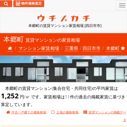
物件価格査定
To
na
本郷町の賃貸マンション家賃相場 [四日市市]
本郷町
賃貸マンションの家賃相場
マンション家賃相場
三重県
四日市市
本郷町
本郷町の賃貸マンション(集合住宅・共同住宅)の平均家賃は
1,252
円/㎡ です。家賃相場は11件の過去の掲載家賃に基づき
算定しています。
中古一戸建ての価格相場
土地の価格相場
賃貸マンションの
掲載デー
タ