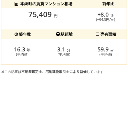
本郷町の賃貸マンション相場
前年比
75,409
+8.0
％
円
(+94.3円/㎡)
築年数
駅距離
専有面積
16.3
3.1
59.9
年
分
㎡
(平均値)
(平均値)
(平均値)
この記事は
不動産鑑定士、宅地建物取引士により監修
しています