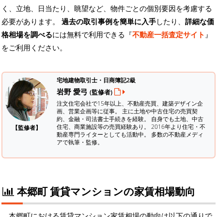
く、立地、日当たり、眺望など、物件ごとの個別要因を考慮する
必要があります。
過去の取引事例を簡単に入手
したり、
詳細な価
格相場を調べる
には無料で利用できる『
不動産一括査定サイト
』
をご利用ください。
宅地建物取引士・日商簿記2級
岩野 愛弓
(監修者)
注文住宅会社で15年以上、不動産売買、建築デザイン企
画、営業企画等に従事。 主に土地や中古住宅の売買契
約、金融・司法書士手続きを経験。
自身でも土地、中古
住宅、商業施設等の売買経験あり。 2016年より住宅・不
【監修者】
動産専門ライターとしても活動中。 多数の不動産メディ
アで執筆・監修。
本郷町 賃貸マンションの家賃相場動向
本郷町における賃貸マンション家賃相場の動向は以下の通りで