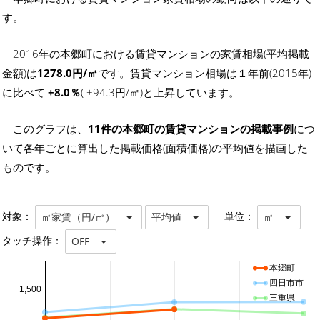
す。
2016年の本郷町における賃貸マンションの家賃相場(平均掲載
金額)は
1278.0円/㎡
です。賃貸マンション相場は１年前(2015年)
に比べて
+8.0％
( +94.3円/㎡)と上昇しています。
このグラフは、
11件の本郷町の賃貸マンションの掲載事例
につ
いて各年ごとに算出した掲載価格(面積価格)の平均値を描画した
ものです。
対象：
単位：
㎡家賃（円/㎡）
平均値
㎡
タッチ操作：
OFF
本郷町
四日市市
1,500
三重県