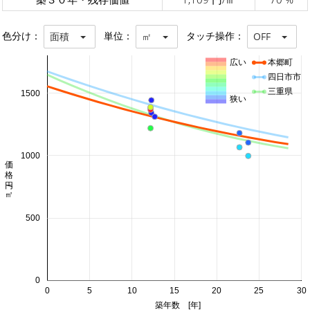
色分け：
単位：
タッチ操作：
面積
㎡
OFF
広い
本郷町
四日市市
三重県
1500
狭い
1000
価格 円/㎡
500
0
0
5
10
15
20
25
30
築年数 [年]