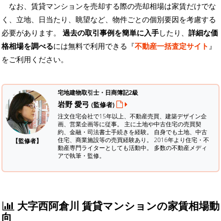
なお、賃貸マンションを売却する際の売却相場は家賃だけでな
く、立地、日当たり、眺望など、物件ごとの個別要因を考慮する
必要があります。
過去の取引事例を簡単に入手
したり、
詳細な価
格相場を調べる
には無料で利用できる『
不動産一括査定サイト
』
をご利用ください。
宅地建物取引士・日商簿記2級
岩野 愛弓
(監修者)
注文住宅会社で15年以上、不動産売買、建築デザイン企
画、営業企画等に従事。 主に土地や中古住宅の売買契
約、金融・司法書士手続きを経験。
自身でも土地、中古
住宅、商業施設等の売買経験あり。 2016年より住宅・不
【監修者】
動産専門ライターとしても活動中。 多数の不動産メディ
アで執筆・監修。
大字西阿倉川 賃貸マンションの家賃相場動
向