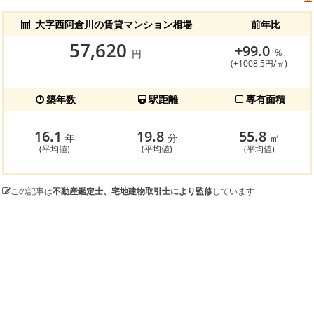
大字西阿倉川の賃貸マンション相場
前年比
57,620
+99.0
％
円
(+1008.5円/㎡)
築年数
駅距離
専有面積
16.1
19.8
55.8
年
分
㎡
(平均値)
(平均値)
(平均値)
この記事は
不動産鑑定士、宅地建物取引士により監修
しています