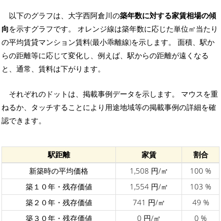
以下のグラフは、大字西阿倉川の
築年数に対する家賃相場の傾
向
を示すグラフです。 オレンジ線は築年数に応じた単位㎡当たり
の平均賃貸マンション賃料(最小乖離線)を示します。 面積、駅か
らの距離等に応じて変化し、例えば、駅からの距離が遠くなる
と、通常、賃料は下がります。
それぞれのドットは、掲載事例データを示します。 マウスを重
ねるか、タッチすることにより用途地域等の掲載事例の詳細を確
認できます。
駅距離
家賃
割合
新築時の平均価格
1,508 円/㎡
100 %
築１０年・残存価値
1,554 円/㎡
103 %
築２０年・残存価値
741 円/㎡
49 %
築３０年・残存価値
0 円/㎡
0 %