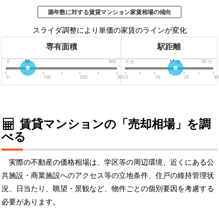
築年数に対する賃貸マンション家賃相場の傾向
スライダ調整により単価の家賃のラインが変化
専有面積
駅距離
0
58
300
0
分
17
分
30
分
0
100
200
300
0
10
20
30
賃貸マンションの「売却相場」を調
べる
実際の不動産の価格相場は、学区等の周辺環境、近くにある公
共施設・商業施設へのアクセス等の立地条件、住戸の維持管理状
況、日当たり、眺望・景観など、物件ごとの個別要因を考慮する
必要があります。