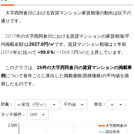
大字西阿倉川における賃貸マンション家賃相場の動向は以下の
通りです。
2017年の大字西阿倉川における賃貸マンションの家賃相場(平
均掲載金額)は
2027.0円/㎡
です。賃貸マンション相場は１年前
(2016年)に比べて
+99.0％
( +1008.5円/㎡)と上昇しています。
このグラフは、
25件の大字西阿倉川の賃貸マンションの掲載事
例
について各年ごとに算出した掲載価格(面積価格)の平均値を描
画したものです。
対象：
単位：
㎡家賃（円/㎡）
平均値
㎡
タッチ操作：
OFF
2,500
大字西阿倉川
四日市市