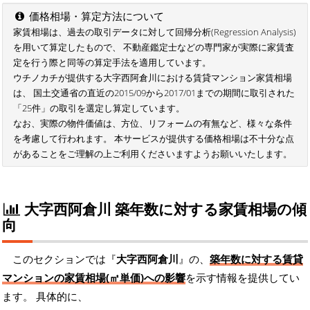
価格相場・算定方法について
家賃相場は、過去の取引データに対して回帰分析(Regression Analysis)
を用いて算定したもので、 不動産鑑定士などの専門家が実際に家賃査
定を行う際と同等の算定手法を適用しています。
ウチノカチが提供する大字西阿倉川における賃貸マンション家賃相場
は、 国土交通省の直近の2015/09から2017/01までの期間に取引された
「25件」の取引を選定し算定しています。
なお、実際の物件価値は、方位、リフォームの有無など、様々な条件
を考慮して行われます。 本サービスが提供する価格相場は不十分な点
があることをご理解の上ご利用くださいますようお願いいたします。
大字西阿倉川 築年数に対する家賃相場の傾
向
このセクションでは『
大字西阿倉川
』の、
築年数に対する賃貸
マンションの家賃相場(㎡単価)への影響
を示す情報を提供してい
ます。 具体的に、