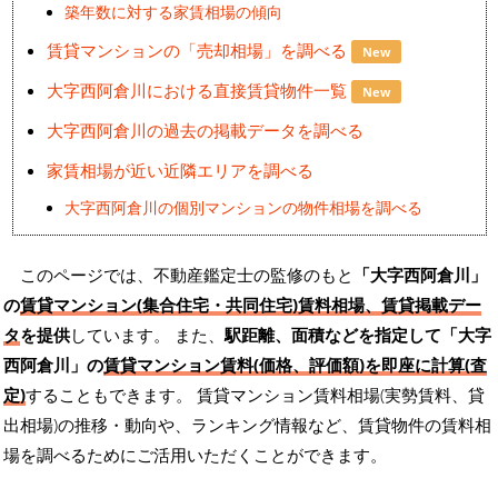
築年数に対する家賃相場の傾向
賃貸マンションの「売却相場」を調べる
New
大字西阿倉川における直接賃貸物件一覧
New
大字西阿倉川の過去の掲載データを調べる
家賃相場が近い近隣エリアを調べる
大字西阿倉川の個別マンションの物件相場を調べる
このページでは、不動産鑑定士の監修のもと
「大字西阿倉川」
の
賃貸マンション(集合住宅・共同住宅)賃料相場、賃貸掲載デー
タ
を提供
しています。 また、
駅距離、面積などを指定して「大字
西阿倉川」の
賃貸マンション賃料(価格、評価額)を即座に計算(査
定)
することもできます。 賃貸マンション賃料相場(実勢賃料、貸
出相場)の推移・動向や、ランキング情報など、賃貸物件の賃料相
場を調べるためにご活用いただくことができます。