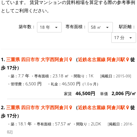
しています。 賃貸マンションの賃料相場を算定する際の参考事例
としてご利用ください。
築年数：
専有面積：
駅距離：
18 年
58 ㎡
17 分
1.
三重県 四日市市 大字西阿倉川
（
近鉄名古屋線 阿倉川駅
徒
歩 17分）
7.7 年
23.18 ㎡
1K
・築：
・専有面積：
・間取り：
[掲載日：2015-09]
6,500 円
46,500 円
・管理費：
・礼金：
（1.0ヶ月）
46,500円
2,006 円/㎡
家賃
単価
2.
三重県 四日市市 大字西阿倉川
（
近鉄名古屋線 阿倉川駅
徒
歩 17分）
18.1 年
57.57 ㎡
2LDK
・築：
・専有面積：
・間取り：
[掲載日：2016-
02]