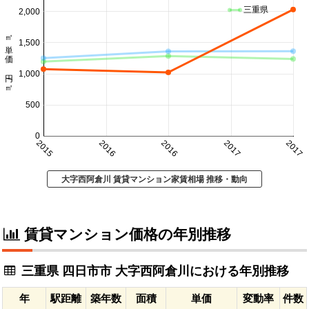
三重県
2,000
㎡単価 円/㎡
1,500
1,000
500
0
2015
2016
2016
2017
2017
大字西阿倉川 賃貸マンション家賃相場 推移・動向
賃貸マンション価格の年別推移
三重県 四日市市 大字西阿倉川における年別推移
年
駅距離
築年数
面積
単価
変動率
件数