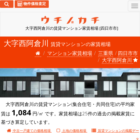
物件価格査定
To
na
大字西阿倉川の賃貸マンション家賃相場 [四日市市]
大字西阿倉川
賃貸マンションの家賃相場
マンション家賃相場
三重県
四日市市
大字西阿倉川
大字西阿倉川の賃貸マンション(集合住宅・共同住宅)の平均家
1,084
賃は
円/㎡ です。家賃相場は25件の過去の掲載家賃に
基づき算定しています。
中古一戸建ての価格相場
土地の価格相場
賃貸マンションの
掲載デー
タ