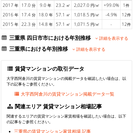
2017
17.0
9.0
23.2
2,027.0
+99.0%
1
年
分
年
㎡
円/㎡
件
2016
17.4
18.0
57.1
1,018.5
-4.9%
12
年
分
年
㎡
円/㎡
件
2015
22.3
14.8
57.1
1,071.5
-
12
年
分
年
㎡
円/㎡
件
三重県 四日市市における年別推移
詳細を表示する
三重県における年別推移
詳細を表示する
賃貸マンションの取引データ
大字西阿倉川の賃貸マンションの掲載データを確認したい場合は、以
下の記事をご参照ください。
大字西阿倉川の賃貸マンション掲載データ一覧
関連エリア 賃貸マンション相場記事
関連するエリアの賃貸マンション家賃相場を確認したい場合は、以下
の記事をご参照ください。
三重県の賃貸マンション家賃相場 記事