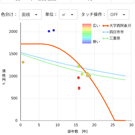
色分け：
単位：
タッチ操作：
面積
㎡
OFF
広い
大字西阿倉川
2000
四日市市
三重県
狭い
1500
価格 円/㎡
1000
500
0
0
5
10
15
20
25
30
築年数 [年]