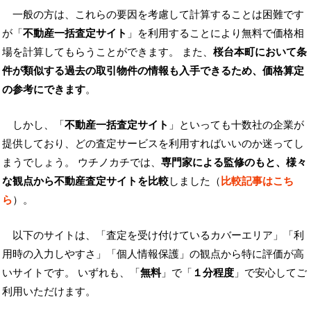
一般の方は、これらの要因を考慮して計算することは困難です
が「
不動産一括査定サイト
」を利用することにより無料で価格相
場を計算してもらうことができます。 また、
桜台本町において条
件が類似する過去の取引物件の情報も入手できるため、価格算定
の参考にできます
。
しかし、「
不動産一括査定サイト
」といっても十数社の企業が
提供しており、どの査定サービスを利用すればいいのか迷ってし
まうでしょう。 ウチノカチでは、
専門家による監修のもと、様々
な観点から不動産査定サイトを比較
しました（
比較記事はこち
ら
）。
以下のサイトは、「査定を受け付けているカバーエリア」「利
用時の入力しやすさ」「個人情報保護」の観点から特に評価が高
いサイトです。 いずれも、「
無料
」で「
１分程度
」で安心してご
利用いただけます。