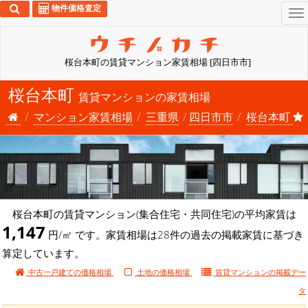
物件価格査定
To
na
桜台本町の賃貸マンション家賃相場 [四日市市]
桜台本町
賃貸マンションの家賃相場
マンション家賃相場
三重県
四日市市
桜台本町
桜台本町の賃貸マンション(集合住宅・共同住宅)の平均家賃は
1,147
円/㎡ です。家賃相場は28件の過去の掲載家賃に基づき
算定しています。
中古一戸建ての価格相場
土地の価格相場
賃貸マンションの
掲載デー
タ