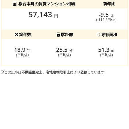
桜台本町の賃貸マンション相場
前年比
57,143
-9.5
％
円
(-112.2円/㎡)
築年数
駅距離
専有面積
18.9
25.5
51.3
年
分
㎡
(平均値)
(平均値)
(平均値)
この記事は
不動産鑑定士、宅地建物取引士により監修
しています