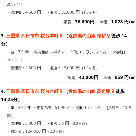
2015-11]
4,500 円
36,000 円
・管理費：
・礼金：
（1.0ヶ月）
36,000円
1,028 円/㎡
家賃
単価
3.
三重県 四日市市 桜台本町
（
近鉄湯の山線 桜駅
徒歩 14
分）
7.9 年
44.8 ㎡
ワンルーム
・築：
・専有面積：
・間取り：
[掲載日：
2015-11]
4,500 円
43,000 円
・管理費：
・礼金：
（1.0ヶ月）
43,000円
959 円/㎡
家賃
単価
4.
三重県 四日市市 桜台本町
（
近鉄湯の山線 高角駅
徒歩
13.25分）
20.7 年
61.96 ㎡
3LDK
・築：
・専有面積：
・間取り：
[掲載日：2015-
09]
3,000 円
0 円
・管理費：
・礼金：
（0.0ヶ月）
124,000 円
・保証金：
（2.0ヶ月）