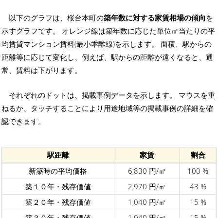
以下のグラフは、桜台本町の
築年数に対する家賃相場の傾向
を
示すグラフです。 オレンジ線は築年数に応じた単位㎡当たりの平
均賃貸マンション賃料(最小乖離線)を示します。 面積、駅からの
距離等に応じて変化し、例えば、駅からの距離が遠くなると、通
常、賃料は下がります。
それぞれのドットは、掲載事例データを示します。 マウスを重
ねるか、タッチすることにより用途地域等の掲載事例の詳細を確
認できます。
駅距離
家賃
割合
新築時の平均価格
6,830 円/㎡
100 %
築１０年・残存価値
2,970 円/㎡
43 %
築２０年・残存価値
1,040 円/㎡
15 %
築３０年・残存価値
1,040 円/㎡
15 %