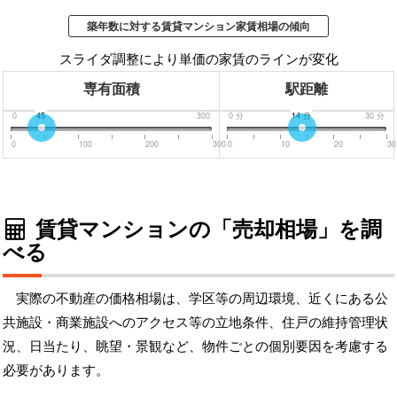
築年数に対する賃貸マンション家賃相場の傾向
スライダ調整により単価の家賃のラインが変化
専有面積
駅距離
0
45
300
0
分
14
分
30
分
0
100
200
300
0
10
20
30
賃貸マンションの「売却相場」を調
べる
実際の不動産の価格相場は、学区等の周辺環境、近くにある公
共施設・商業施設へのアクセス等の立地条件、住戸の維持管理状
況、日当たり、眺望・景観など、物件ごとの個別要因を考慮する
必要があります。