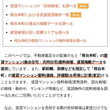
賃貸マンションの「売却相場」を調べる
New
桜台本町における直接賃貸物件一覧
New
桜台本町の過去の掲載データを調べる
家賃相場が近い近隣エリアを調べる
桜台本町の個別マンションの物件相場を調べる
このページでは、不動産鑑定士の監修のもと
「桜台本町」の
賃
貸マンション(集合住宅・共同住宅)賃料相場、賃貸掲載データ
を
提供
しています。 また、
駅距離、面積などを指定して「桜台本
町」の
賃貸マンション賃料(価格、評価額)を即座に計算(査定)
する
こともできます。 賃貸マンション賃料相場(実勢賃料、貸出相場)
の推移・動向や、ランキング情報など、賃貸物件の賃料相場を調
べるためにご活用いただくことができます。
なお、賃貸マンションを売却する際の売却相場は家賃だけでな