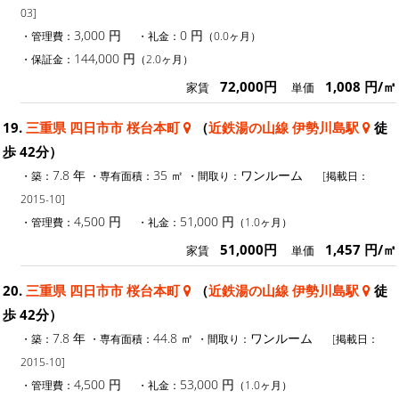
03]
3,000 円
0 円
・管理費：
・礼金：
（0.0ヶ月）
144,000 円
・保証金：
（2.0ヶ月）
72,000円
1,008 円/㎡
家賃
単価
19.
三重県 四日市市 桜台本町
（
近鉄湯の山線 伊勢川島駅
徒
歩 42分）
7.8 年
35 ㎡
ワンルーム
・築：
・専有面積：
・間取り：
[掲載日：
2015-10]
4,500 円
51,000 円
・管理費：
・礼金：
（1.0ヶ月）
51,000円
1,457 円/㎡
家賃
単価
20.
三重県 四日市市 桜台本町
（
近鉄湯の山線 伊勢川島駅
徒
歩 42分）
7.8 年
44.8 ㎡
ワンルーム
・築：
・専有面積：
・間取り：
[掲載日：
2015-10]
4,500 円
53,000 円
・管理費：
・礼金：
（1.0ヶ月）