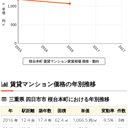
㎡単価 円/㎡
1,000
500
0
2015
2016
2016
2017
2017
桜台本町 賃貸マンション家賃相場 推移・動向
賃貸マンション価格の年別推移
三重県 四日市市 桜台本町における年別推移
年
駅距離
築年数
面積
単価
変動率
件数
2016
12.4
17.4
62.4
1,066.5
-9.5%
8
年
分
年
㎡
円/㎡
件