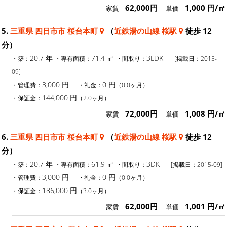
62,000円
1,000 円/㎡
家賃
単価
5.
三重県 四日市市 桜台本町
（
近鉄湯の山線 桜駅
徒歩 12
分）
20.7 年
71.4 ㎡
3LDK
・築：
・専有面積：
・間取り：
[掲載日：2015-
09]
3,000 円
0 円
・管理費：
・礼金：
（0.0ヶ月）
144,000 円
・保証金：
（2.0ヶ月）
72,000円
1,008 円/㎡
家賃
単価
6.
三重県 四日市市 桜台本町
（
近鉄湯の山線 桜駅
徒歩 12
分）
20.7 年
61.9 ㎡
3DK
・築：
・専有面積：
・間取り：
[掲載日：2015-09]
3,000 円
0 円
・管理費：
・礼金：
（0.0ヶ月）
186,000 円
・保証金：
（3.0ヶ月）
62,000円
1,001 円/㎡
家賃
単価