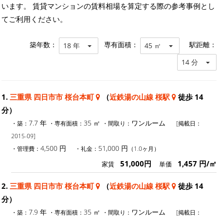
います。 賃貸マンションの賃料相場を算定する際の参考事例とし
てご利用ください。
築年数：
専有面積：
駅距離：
18 年
45 ㎡
14 分
1.
三重県 四日市市 桜台本町
（
近鉄湯の山線 桜駅
徒歩 14
分）
7.7 年
35 ㎡
ワンルーム
・築：
・専有面積：
・間取り：
[掲載日：
2015-09]
4,500 円
51,000 円
・管理費：
・礼金：
（1.0ヶ月）
51,000円
1,457 円/㎡
家賃
単価
2.
三重県 四日市市 桜台本町
（
近鉄湯の山線 桜駅
徒歩 14
分）
7.9 年
35 ㎡
ワンルーム
・築：
・専有面積：
・間取り：
[掲載日：