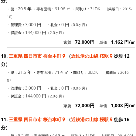
分）
20.8 年
61.96 ㎡
3LDK
・築：
・専有面積：
・間取り：
[掲載日：2015-
10]
3,000 円
0 円
・管理費：
・礼金：
（0.0ヶ月）
144,000 円
・保証金：
（2.0ヶ月）
72,000円
1,162 円/㎡
家賃
単価
10.
三重県 四日市市 桜台本町
（
近鉄湯の山線 桜駅
徒歩 12
分）
21.5 年
71.4 ㎡
3LDK
・築：
・専有面積：
・間取り：
[掲載日：2016-
07]
3,000 円
0 円
・管理費：
・礼金：
（0.0ヶ月）
144,000 円
・保証金：
（2.0ヶ月）
72,000円
1,008 円/㎡
家賃
単価
11.
三重県 四日市市 桜台本町
（
近鉄湯の山線 桜駅
徒歩 16
分）
8.2 年
44.8 ㎡
1LDK
・築：
・専有面積：
・間取り：
[掲載日：2016-02]