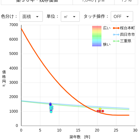
色分け：
単位：
タッチ操作：
面積
㎡
OFF
7000
広い
桜台本町
四日市市
6000
三重県
狭い
5000
4000
価格 円/㎡
3000
2000
1000
0
0
5
10
15
20
25
30
築年数 [年]