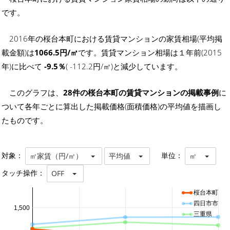
です。
2016年の桜台本町における賃貸マンションの家賃相場(平均掲
載金額)は
1066.5円/㎡
です。賃貸マンション相場は１年前(2015
年)に比べて
-9.5％
( -112.2円/㎡)と減少しています。
このグラフは、
28件の桜台本町の賃貸マンションの掲載事例
に
ついて各年ごとに算出した掲載価格(面積価格)の平均値を描画し
たものです。
対象：
単位：
㎡家賃（円/㎡）
平均値
㎡
タッチ操作：
OFF
桜台本町
四日市市
1,500
三重県