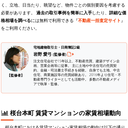
く、立地、日当たり、眺望など、物件ごとの個別要因を考慮する
必要があります。
過去の取引事例を簡単に入手
したり、
詳細な価
格相場を調べる
には無料で利用できる『
不動産一括査定サイト
』
をご利用ください。
宅地建物取引士・日商簿記2級
岩野 愛弓
(監修者)
注文住宅会社で15年以上、不動産売買、建築デザイン企
画、営業企画等に従事。 主に土地や中古住宅の売買契
約、金融・司法書士手続きを経験。
自身でも土地、中古
住宅、商業施設等の売買経験あり。 2016年より住宅・不
【監修者】
動産専門ライターとしても活動中。 多数の不動産メディ
アで執筆・監修。
桜台本町 賃貸マンションの家賃相場動向
桜台本町における賃貸マンション家賃相場の動向は以下の通り