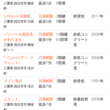
徒歩5分
9部屋
三重県 四日市市 陶栄
町
LeManoir川原町
川原町駅
3階建
鉄骨造
2017年
徒歩6分
9部屋
三重県 四日市市 川原
町
バンベール四日市
川原町駅
14階建
鉄筋コン
2008年
かわらまち
徒歩6分
63部屋
クリート
造
三重県 四日市市 陶栄
町 5-15
T･Cuento(ティ･ク
川原町駅
3階建
鉄筋コン
2006年
ウェント)
徒歩7分
6部屋
クリート
造
三重県 四日市市 滝川
町
メゾン滝川
川原町駅
3階建
鉄骨造
1991年
徒歩7分
三重県 四日市市 滝川
町
ニエット
川原町駅
3階建
軽量鉄骨
2008年
徒歩7分
造
三重県 四日市市 陶栄
町