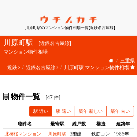
川原町駅のマンション物件相場一覧[近鉄名古屋線]
川原町駅
[近鉄名古屋線]
マンション物件相場
三重県
近鉄
近鉄名古屋線
川原町駅 マンション物件相場
物件一覧
[47 件]
駅 近い
駅 遠い
築年 新しい
築年 古い
物件名
最寄駅
総戸数
構造
建築年
北柿桜マンション
川原町駅
3階建
鉄筋コン
1986年