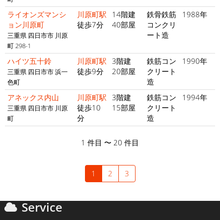
ライオンズマンシ
川原町駅
14階建
鉄骨鉄筋
1988年
ョン川原町
徒歩7分
40部屋
コンクリ
ート造
三重県 四日市市 川原
町 298-1
ハイツ五十鈴
川原町駅
3階建
鉄筋コン
1990年
徒歩9分
20部屋
クリート
三重県 四日市市 浜一
造
色町
アネックス内山
川原町駅
3階建
鉄筋コン
1994年
徒歩10
15部屋
クリート
三重県 四日市市 川原
分
造
町
1 件目 〜 20 件目
1
2
3
Service