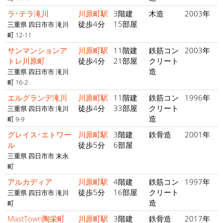
ラ･テラ滝川
川原町駅
3階建
木造
2003年
徒歩4分
15部屋
三重県 四日市市 滝川
町 12-11
サンマンションア
川原町駅
11階建
鉄筋コン
2003年
トレ川原町
徒歩4分
21部屋
クリート
造
三重県 四日市市 滝川
町 16-2
エルグランデ滝川
川原町駅
11階建
鉄筋コン
1996年
徒歩4分
33部屋
クリート
三重県 四日市市 滝川
造
町 9-9
グレイス･エトワー
川原町駅
3階建
鉄骨造
2001年
ル
徒歩5分
6部屋
三重県 四日市市 末永
町
アルカディア
川原町駅
4階建
鉄筋コン
1997年
徒歩5分
16部屋
クリート
三重県 四日市市 滝川
造
町
MastTown陶栄町
川原町駅
3階建
鉄骨造
2017年