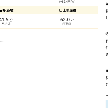
(+85.4円/㎡)
駅距離
土地面積
41.5
62.0
分
㎡
(平均値)
(平均値)
す