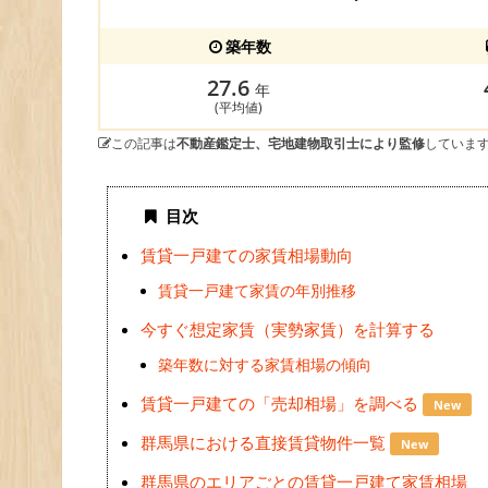
築年数
27.6
年
(平均値)
この記事は
不動産鑑定士、宅地建物取引士により監修
していま
目次
賃貸一戸建ての家賃相場動向
賃貸一戸建て家賃の年別推移
今すぐ想定家賃（実勢家賃）を計算する
築年数に対する家賃相場の傾向
賃貸一戸建ての「売却相場」を調べる
New
群馬県における直接賃貸物件一覧
New
群馬県のエリアごとの賃貸一戸建て家賃相場