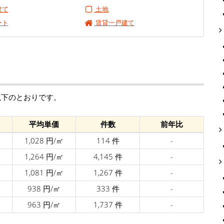
建て
土地
ート
賃貸一戸建て
以下のとおりです。
平均単価
件数
前年比
1,028 円/㎡
114 件
-
1,264 円/㎡
4,145 件
-
1,081 円/㎡
1,267 件
-
938 円/㎡
333 件
-
963 円/㎡
1,737 件
-