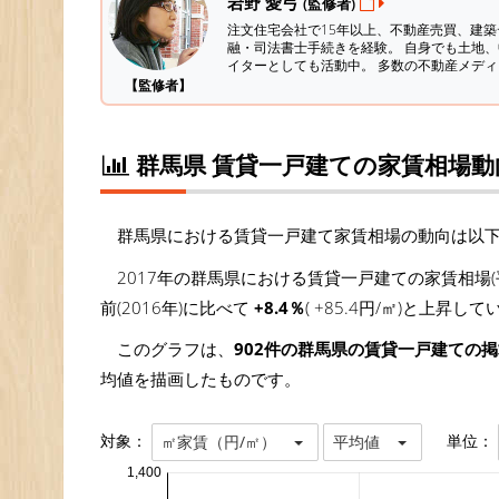
岩野 愛弓
(監修者)
注文住宅会社で15年以上、不動産売買、建
融・司法書士手続きを経験。
自身でも土地、
イターとしても活動中。 多数の不動産メデ
【監修者】
群馬県 賃貸一戸建ての家賃相場動
群馬県における賃貸一戸建て家賃相場の動向は以
2017年の群馬県における賃貸一戸建ての家賃相場(
前(2016年)に比べて
+8.4％
( +85.4円/㎡)と上昇し
このグラフは、
902件の群馬県の賃貸一戸建ての
均値を描画したものです。
対象：
単位：
㎡家賃（円/㎡）
平均値
1,400