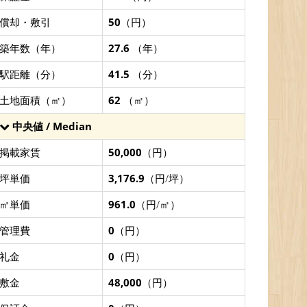
償却・敷引
50
（円）
築年数（年）
27.6
（年）
駅距離（分）
41.5
（分）
土地面積（㎡）
62
（㎡）
中央値 / Median
掲載家賃
50,000
（円）
坪単価
3,176.9
（円/坪）
㎡単価
961.0
（円/㎡）
管理費
0
（円）
礼金
0
（円）
敷金
48,000
（円）