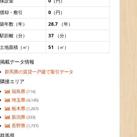
保証金
0
（円）
償却・敷引
0
（円）
築年数（年）
28.7
（年）
駅距離（分）
37
（分）
土地面積（㎡）
51
（㎡）
掲載データ情報
群馬県の賃貸一戸建て取引データ
隣接エリア
福島県
(114)
埼玉県
(4,145)
栃木県
(1,267)
新潟県
(333)
長野県
(1,737)
群馬県