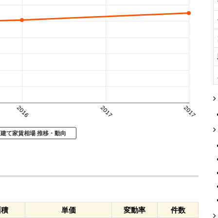
2016
2017
2017
戸建て家賃相場 推移・動向
面積
単価
変動率
件数