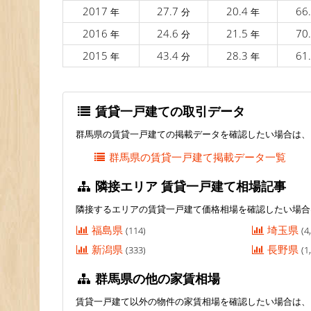
2017
27.7
20.4
66
年
分
年
2016
24.6
21.5
70
年
分
年
2015
43.4
28.3
61
年
分
年
賃貸一戸建ての取引データ
群馬県の賃貸一戸建ての掲載データを確認したい場合は、
群馬県の賃貸一戸建て掲載データ一覧
隣接エリア 賃貸一戸建て相場記事
隣接するエリアの賃貸一戸建て価格相場を確認したい場合
福島県
埼玉県
(114)
(4
新潟県
長野県
(333)
(1
群馬県の他の家賃相場
賃貸一戸建て以外の物件の家賃相場を確認したい場合は、