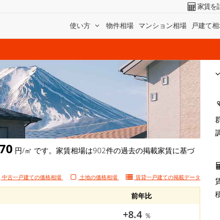
家賃を
使い方
物件相場
マンション相場
戸建て相
70
円/㎡ です。家賃相場は902件の過去の掲載家賃に基づ
中古一戸建ての価格相場
土地の価格相場
賃貸一戸建ての
掲載データ
前年比
+8.4
％