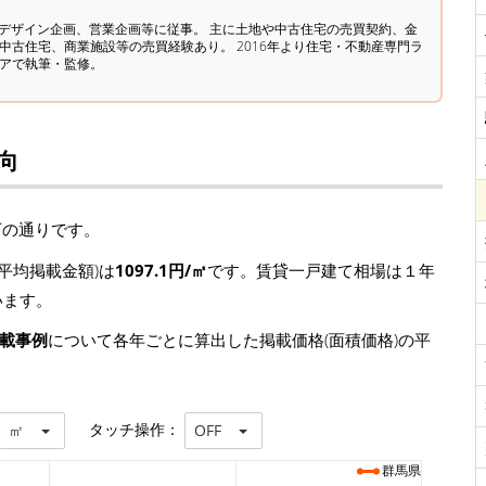
築デザイン企画、営業企画等に従事。 主に土地や中古住宅の売買契約、金
中古住宅、商業施設等の売買経験あり。 2016年より住宅・不動産専門ラ
ィアで執筆・監修。
向
下の通りです。
平均掲載金額)は
1097.1円/㎡
です。賃貸一戸建て相場は１年
ています。
掲載事例
について各年ごとに算出した掲載価格(面積価格)の平
タッチ操作：
㎡
OFF
群馬県