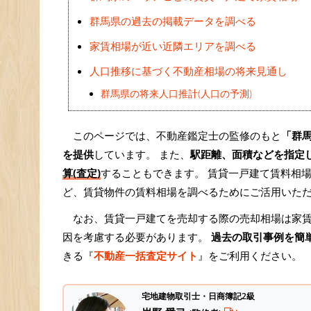
群馬県の過去の掲載データを調べる
家賃相場が近い近隣エリアを調べる
人口推移に基づく不動産相場の将来見通し
群馬県の将来人口推計(人口の予測)
このページでは、不動産鑑定士の監修のもと
「群
を提供
しています。 また、
駅距離、面積などを指定
算(査定)
することもできます。 賃貸一戸建て賃料相場
ど、賃貸物件の賃料相場を調べるためにご活用いた
なお、賃貸一戸建てを売却する際の売却相場は家
因を考慮する必要があります。
過去の取引事例を簡
きる『
不動産一括査定サイト
』をご利用ください。
宅地建物取引士・日商簿記2級