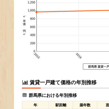
1,200
1,000
㎡単価 円/㎡
800
600
400
200
0
2015
2016
群馬県 賃貸一
賃貸一戸建て価格の年別推移
群馬県における年別推移
年
駅距離
築年数